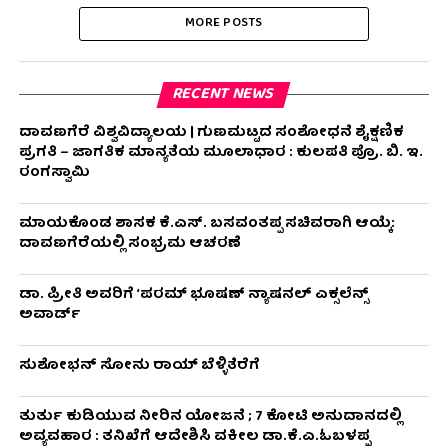
MORE POSTS
RECENT NEWS
ದಾವಣಗೆರೆ ವಿಶ್ವವಿದ್ಯಾಲಯ | ಗುಣಮಟ್ಟದ ಸಂಶೋಧನೆ ಶೈಕ್ಷಣಿಕ
ಪ್ರಗತಿ – ಜಾಗತಿಕ ಮಾನ್ಯತೆಯ ಮೂಲಾಧಾರ : ಕುಲಪತಿ ಪ್ರೊ. ಬಿ. ಇ.
ರಂಗಸ್ವಾಮಿ
ಮಾಯಕೊಂಡ ಶಾಸಕ ಕೆ.ಎಸ್. ಬಸವಂತಪ್ಪ ಸಚಿವರಾಗಿ ಆಯ್ಕೆ:
ದಾವಣಗೆರೆಯಲ್ಲಿ ಸಂಭ್ರಮ ಆಚರಣೆ
ಡಾ. ಪ್ರೀತಿ ಅವರಿಗೆ ‘ಪರಮ್ ಭೂಷಣ್ ನ್ಯಾಷನಲ್ ಎಕ್ಸಲೆನ್ಸ್
ಅವಾರ್ಡ್
ಸುಶೋಭನ್ ಸೋನು ರಾಯ್ ಬೆಳ್ಳಿತೆರೆಗೆ
ತುರ್ತು ಕುಡಿಯುವ ನೀರಿನ ಯೋಜನೆ ; 7 ಕೋಟಿ ಅನುದಾನದಲ್ಲಿ
ಅವ್ಯವಹಾರ : ತನಿಖೆಗೆ ಆದೇಶಿಸಿ ವಕೀಲ ಡಾ‌.ಕೆ.ಎ.ಓಬಳಪ್ಪ