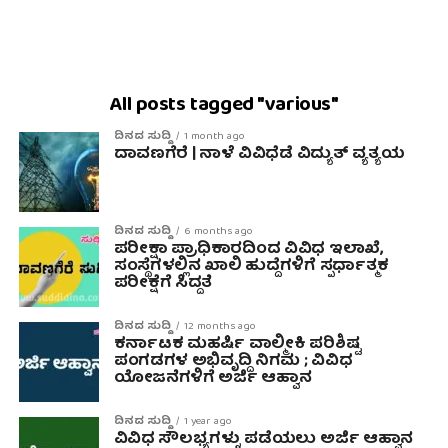
All posts tagged "various"
ದಿನದ ಸುದ್ದಿ
1 month ago
ದಾವಣಗೆರೆ | ನಾಳೆ ವಿವಿಧೆಡೆ ವಿದ್ಯುತ್ ವ್ಯತ್ಯಯ
ದಿನದ ಸುದ್ದಿ
6 months ago
ಪರೀಕ್ಷಾ ಪ್ರಾಧಿಕಾರದಿಂದ ವಿವಿಧ ಇಲಾಖೆ,
ಸಂಸ್ಥೆಗಳಲ್ಲಿನ ಖಾಲಿ ಹುದ್ದೆಗಳಿಗೆ ಸ್ಪರ್ಧಾತ್ಮಕ
ಪರೀಕ್ಷೆಗೆ ಸಿದ್ದತೆ
ದಿನದ ಸುದ್ದಿ
12 months ago
ಕರ್ನಾಟಕ ಮಹರ್ಷಿ ವಾಲ್ಮೀಕಿ ಪರಿಶಿಷ್ಟ
ಪಂಗಡಗಳ ಅಭಿವೃದ್ದಿ ನಿಗಮ ; ವಿವಿಧ
ಯೋಜನೆಗಳಿಗೆ ಅರ್ಜಿ ಆಹ್ವಾನ
ದಿನದ ಸುದ್ದಿ
1 year ago
ವಿವಿಧ ಸೌಲಭ್ಯಗಳ್ನು ಪಡೆಯಲು ಅರ್ಜಿ ಆಹ್ವಾನ