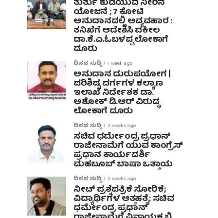
ತುರ್ತು ಕುಡಿಯುವ ನೀರಿನ
ಯೋಜನೆ ; 7 ಕೋಟಿ
ಅನುದಾನದಲ್ಲಿ ಅವ್ಯವಹಾರ :
ತನಿಖೆಗೆ ಆದೇಶಿಸಿ ವಕೀಲ
ಡಾ‌.ಕೆ.ಎ.ಓಬಳಪ್ಪ ಲೋಕಾಗೆ
ದೂರು
ದಿನದ ಸುದ್ದಿ
1 week ago
ಅನುದಾನ ದುರುಪಯೋಗ |
ಪರಿಶಿಷ್ಟ ವರ್ಗಗಳ ಕಲ್ಯಾಣ
ಇಲಾಖೆ ನಿರ್ದೇಶಕ ಡಾ.
ಅಶೋಕ್ ಡಿ.ಆರ್ ವಿರುದ್ಧ
ಲೋಕಾಗೆ ದೂರು
ದಿನದ ಸುದ್ದಿ
2 weeks ago
ಸಚಿವ ಧರ್ಮೇಂದ್ರ ಪ್ರಧಾನ್
ರಾಜೀನಾಮೆಗೆ ಯುವ ಕಾಂಗ್ರೆಸ್
ಪ್ರಧಾನ ಕಾರ್ಯದರ್ಶಿ
ಮಹಬೂಬ್ ಬಾಷಾ ಒತ್ತಾಯ
ದಿನದ ಸುದ್ದಿ
2 weeks ago
ನೀಟ್ ಪ್ರಶ್ನೆಪತ್ರಿಕೆ ಸೋರಿಕೆ;
ವಿದ್ಯಾರ್ಥಿಗಳ ಆತ್ಮಹತ್ಯೆ: ಸಚಿವ
ಧರ್ಮೇಂದ್ರ ಪ್ರಧಾನ್‌
ರಾಜೀನಾಮೆಗೆ ವಿನಾಯಕ ಬಿ.