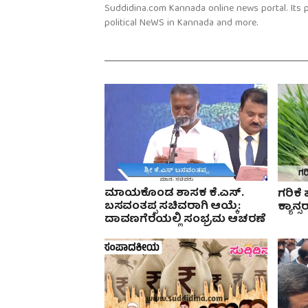
Suddidina.com Kannada online news portal. Its
political NeWS in Kannada and more.
ಮಾಯಕೊಂಡ ಶಾಸಕ ಕೆ.ಎಸ್.
ಗರಿಕೆ 
ಬಸವಂತಪ್ಪ ಸಚಿವರಾಗಿ ಆಯ್ಕೆ:
ಕ್ಯಾನ್
ದಾವಣಗೆರೆಯಲ್ಲಿ ಸಂಭ್ರಮ ಆಚರಣೆ