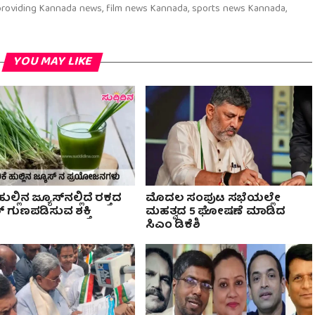
 providing Kannada news, film news Kannada, sports news Kannada,
YOU MAY LIKE
ಹುಲ್ಲಿನ ಜ್ಯೂಸ್‌ನಲ್ಲಿದೆ ರಕ್ತದ
ಮೊದಲ ಸಂಪುಟ ಸಭೆಯಲ್ಲೇ
ಸರ್ ಗುಣಪಡಿಸುವ ಶಕ್ತಿ
ಮಹತ್ವದ 5 ಘೋಷಣೆ ಮಾಡಿದ
ಸಿಎಂ ಡಿಕೆಶಿ