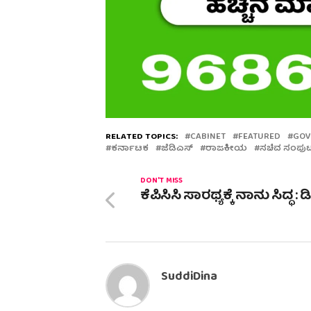
RELATED TOPICS:
CABINET
FEATURED
GOV
ಕರ್ನಾಟಕ
ಜೆಡಿಎಸ್
ರಾಜಕೀಯ
ಸಚಿವ ಸಂಪು
DON'T MISS
ಕೆಪಿಸಿಸಿ ಸಾರಥ್ಯಕ್ಕೆ ನಾನು ಸಿದ್ಧ : ಡಿ
SuddiDina