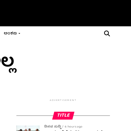
ಅಂಕಣ
್ಲ
ADVERTISEMENT
TITLE
ದಿನದ ಸುದ್ದಿ
6 hours ago