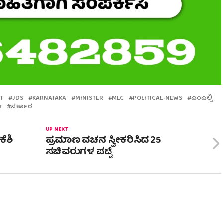
T
JDS
KARNATAKA
MINISTER
MLC
POLITICAL-NEWS
ಎಂಎಲ್ಸಿ
ಟ
ಸರ್ಕಾರ
UP NEXT
ಕೆಶಿ
ಪ್ರಮಾಣ ವಚನ ಸ್ವೀಕರಿಸಿದ 25
ಸಚಿವರುಗಳ ಪಟ್ಟಿ