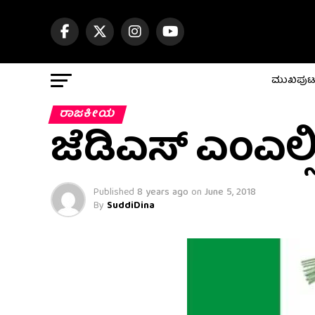
ಮುಖಪು
ರಾಜಕೀಯ
ಜೆಡಿಎಸ್ ಎಂಎಲ್ಸಿ
Published
8 years ago
on
June 5, 2018
By
SuddiDina