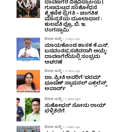
ದಾವಣಗೆರೆ ವಿಶ್ವವಿದ್ಯಾಲಯ |
ಗುಣಮಟ್ಟದ ಸಂಶೋಧನೆ
ಶೈಕ್ಷಣಿಕ ಪ್ರಗತಿ – ಜಾಗತಿಕ
ಮಾನ್ಯತೆಯ ಮೂಲಾಧಾರ :
ಕುಲಪತಿ ಪ್ರೊ. ಬಿ. ಇ.
ರಂಗಸ್ವಾಮಿ
ದಿನದ ಸುದ್ದಿ
2 days ago
ಮಾಯಕೊಂಡ ಶಾಸಕ ಕೆ.ಎಸ್.
ಬಸವಂತಪ್ಪ ಸಚಿವರಾಗಿ ಆಯ್ಕೆ:
ದಾವಣಗೆರೆಯಲ್ಲಿ ಸಂಭ್ರಮ
ಆಚರಣೆ
ದಿನದ ಸುದ್ದಿ
6 days ago
ಡಾ. ಪ್ರೀತಿ ಅವರಿಗೆ ‘ಪರಮ್
ಭೂಷಣ್ ನ್ಯಾಷನಲ್ ಎಕ್ಸಲೆನ್ಸ್
ಅವಾರ್ಡ್
ದಿನದ ಸುದ್ದಿ
1 week ago
ಸುಶೋಭನ್ ಸೋನು ರಾಯ್
ಬೆಳ್ಳಿತೆರೆಗೆ
ದಿನದ ಸುದ್ದಿ
1 week ago