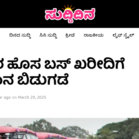
ಟ
ದಿನದ ಸುದ್ದಿ
ಸಿನಿ ಸುದ್ದಿ
ಕ್ರೀಡೆ
ರಾಜಕೀಯ
ಲೈಫ್ ಸ್ಟೈಲ್
ರ ಹೊಸ ಬಸ್ ಖರೀದಿಗೆ
ನ ಬಿಡುಗಡೆ
ar ago
on
March 29, 2025