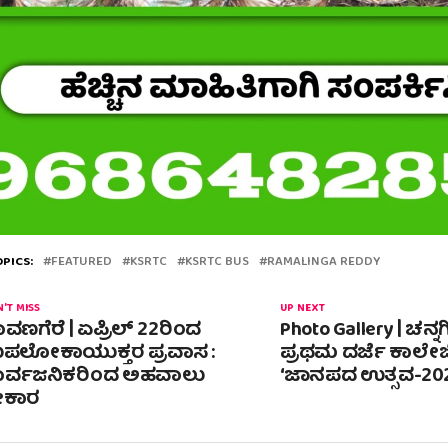
PICS:
FEATURED
KSRTC
KSRTC BUS
RAMALINGA REDDY
'T MISS
UP NEXT
ವಣಗೆರೆ | ಏಪ್ರಿಲ್ 22ರಿಂದ
Photo Gallery | ಚನ್ನಗ
ಪಲೋಕಾಯುಕ್ತರ ಪ್ರವಾಸ :
ಪ್ರಥಮ ದರ್ಜೆ ಕಾಲೇಜಿ
ಾರ್ವಜನಿಕರಿಂದ ಅಹವಾಲು
‘ಜಾನಪದ ಉತ್ಸವ-20
ವೀಕಾರ