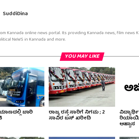
SuddiDina
om Kannada online news portal. Its providing Kannada news, film news 
litical NeWS in Kannada and more.
YOU MAY LIKE
ರಯಾಣದಲ್ಲಿ ಬಾರಿ
ರಾಜ್ಯ ರಸ್ತೆ ಸಾರಿಗೆ ನಿಗಮ ; 2
ವಿದ್ಯಾರ್
ಿ
ಸಾವಿರ ಬಸ್ ಖರೀದಿ
ರಿಯಾಯಿತ
ಆಹ್ವಾನ