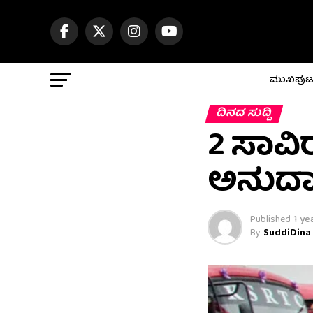
ಮುಖಪು
ದಿನದ ಸುದ್ದಿ
2 ಸಾವಿ
ಅನುದಾ
Published
1 ye
By
SuddiDina