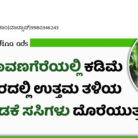
ನ.ಕಾಂ|ವಾಟ್ಸಾಪ್|9980346243