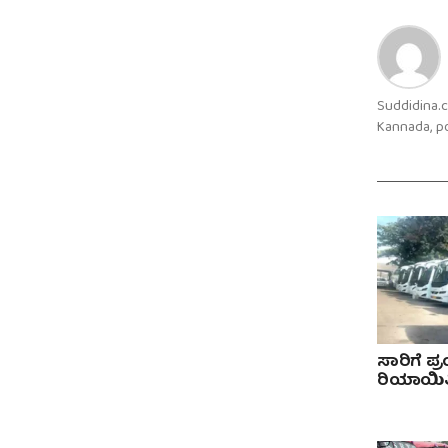
Suddidina.c
Kannada, po
ಸಾರಿಗೆ ಪ್
ರಿಯಾಯಿತ