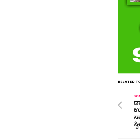
RELATED TO
DON
ದಾ
ಉ
ಸ
ಸ್