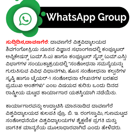
ಸುದ್ದಿದಿನ,ದಾವಣಗೆರೆ
: ದಾವಣಗೆರೆ ವಿಶ್ವವಿದ್ಯಾಲಯದ
ಶಿವಗಂಗೋತ್ರಿಯ ನೂತನ ವಿಜ್ಞಾನ ಸಭಾಂಗಣದಲ್ಲಿ ಕಂಪ್ಯೂಟರ್
ಅಪ್ಲಿಕೇಷನ್ಸ್ (ಎಮ್.ಸಿ.ಎ) ಹಾಗೂ ಕಂಪ್ಯೂಟರ್ ಸೈನ್ಸ್ (ಎಮ್.ಎಸ್ಸಿ)
ವಿಭಾಗಗಳ ಸಂಯುಕ್ತಾಶ್ರಯದಲ್ಲಿ “ಸಂಶೋಧನಾ ಸಮಸ್ಯೆಯನ್ನು
ಗುರುತಿಸುವ ವಿವಿಧ ವಿಧಾನಗಳು, ಹೊಸ ಸಂಶೋಧನಾ ಕಲ್ಪನೆಗಳ
ಸೃಷ್ಟಿ ಹಾಗೂ ಟೈಯರ್-1 ಸಂಶೋಧನಾ ಲೇಖನಗಳ ಬರಹದ
ಪ್ರಮುಖ ಅಂಶಗಳು” ಎಂಬ ವಿಷಯದ ಕುರಿತು ಒಂದು ದಿನದ
ರಾಷ್ಟ್ರೀಯ ಮಟ್ಟದ ಕಾರ್ಯಾಗಾರ ಯಶಸ್ವಿಯಾಗಿ ನಡೆಯಿತು.
ಕಾರ್ಯಾಗಾರವನ್ನು ಉದ್ಘಾಟಿಸಿ ಮಾತನಾಡಿದ ದಾವಣಗೆರೆ
ವಿಶ್ವವಿದ್ಯಾಲಯದ ಕುಲಪತಿ ಪ್ರೊ. ಬಿ. ಇ. ರಂಗಸ್ವಾಮಿ, ಗುಣಮಟ್ಟದ
ಸಂಶೋಧನೆಯೇ ವಿಶ್ವವಿದ್ಯಾಲಯಗಳ ಶೈಕ್ಷಣಿಕ ಪ್ರಗತಿ ಮತ್ತು
ಜಾಗತಿಕ ಮಾನ್ಯತೆಯ ಮೂಲಾಧಾರವಾಗಿದೆ ಎಂದು ಹೇಳಿದರು.