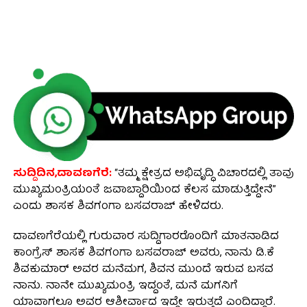
ಸುದ್ದಿದಿನ,ದಾವಣಗೆರೆ:
“ತಮ್ಮ ಕ್ಷೇತ್ರದ ಅಭಿವೃದ್ಧಿ ವಿಚಾರದಲ್ಲಿ ತಾವು
ಮುಖ್ಯಮಂತ್ರಿಯಂತೆ ಜವಾಬ್ದಾರಿಯಿಂದ ಕೆಲಸ ಮಾಡುತ್ತಿದ್ದೇನೆ”
ಎಂದು ಶಾಸಕ ಶಿವಗಂಗಾ ಬಸವರಾಜ್ ಹೇಳಿದರು.
ದಾವಣಗೆರೆಯಲ್ಲಿ ಗುರುವಾರ ಸುದ್ದಿಗಾರರೊಂದಿಗೆ ಮಾತನಾಡಿದ
ಕಾಂಗ್ರೆಸ್ ಶಾಸಕ ಶಿವಗಂಗಾ ಬಸವರಾಜ್ ಅವರು, ನಾನು ಡಿ.ಕೆ
ಶಿವಕುಮಾರ್‌ ಅವರ ಮನೆಮಗ, ಶಿವನ ಮುಂದೆ ಇರುವ ಬಸವ
ನಾನು. ನಾನೇ ಮುಖ್ಯಮಂತ್ರಿ ಇದ್ದಂತೆ, ಮನೆ ಮಗನಿಗೆ
ಯಾವಾಗಲೂ ಅವರ ಆಶೀರ್ವಾದ ಇದ್ದೇ ಇರುತ್ತದೆ ಎಂದಿದ್ದಾರೆ.