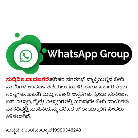
ಸುದ್ದಿದಿನ,ದಾವಣಗೆರೆ
:ಹರಿಹರ ನಗರಸಭೆ ವ್ಯಾಪ್ತಿಯಲ್ಲಿನ ಬೀದಿ
ನಾಯಿಗಳ ಉಪಟಳ ತಡೆಯಲು ಖಾಸಗಿ ಹಾಗೂ ಸರ್ಕಾರಿ ಶಿಕ್ಷಣ
ಸಂಸ್ಥೆಗಳು, ಖಾಸಗಿ ಮತ್ತು ಸರ್ಕಾರಿ ಆಸ್ಪತೆಗಳು, ಕ್ರೀಡಾ ಸಂಕೀರ್ಣ,
ಬಸ್ ನಿಲ್ದಾಣ, ರೈಲ್ವೇ ನಿಲ್ದಾಣಗಳಲ್ಲಿ ಯಾವುದೇ ಬೀದಿ ನಾಯಿಗಳು
ವಾಸವಿದ್ದಲ್ಲಿ ಮಾಹಿತಿಯನ್ನು ಹರಿಹರ ಪೌರಾಯುಕ್ತರಿಗೆ ನೀಡಲು
ತಿಳಿಸಲಾಗಿದೆ.
ಸುದ್ದಿದಿನ.ಕಾಂ|ವಾಟ್ಸಾಪ್|9980346243