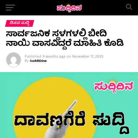
ದಿನದ ಸುದ್ದಿ
ಸಾರ್ವಜನಿಕ ಸ್ಥಳಗಳಲ್ಲಿ ಬೀದಿ
ನಾಯಿ ವಾಸವಿದ್ದರೆ ಮಾಹಿತಿ ಕೊಡಿ
Published
9 months ago
on
November 17, 2025
By
SuddiDina