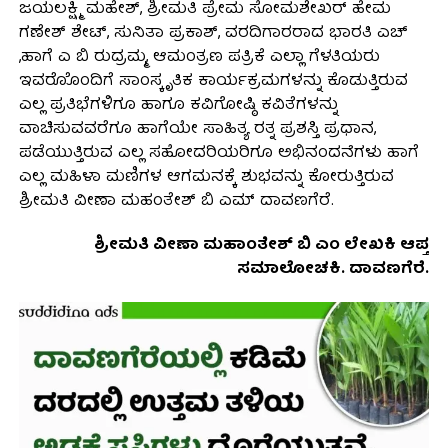
ಜಯಲಕ್ಷ್ಮಿ ಮಹೇಶ್, ಶ್ರೀಮತಿ ಪ್ರೇಮ ಸೋಮಶೇಖರ್ ಹೇಮ
ಗಣೇಶ್ ಶೇಟ್, ಸುನಿತಾ ಪ್ರಕಾಶ್, ವರದಿಗಾರರಾದ ಭಾರತಿ ಎಚ್
,ಹಾಗೆ ಎ ಬಿ ರುದ್ರಮ್ಮ, ಆಮಂತ್ರಣ ಪತ್ರಿಕೆ ಎಲ್ಲಾ ಗೆಳತಿಯರು
ಇವರೊೊಂದಿಗೆ ಸಾಂಸ್ಕೃತಿಕ ಕಾರ್ಯಕ್ರಮಗಳನ್ನು ಕೊಡುತ್ತಿರುವ
ಎಲ್ಲ ಪ್ರತಿಭೆಗಳಿಗೂ ಹಾಗೂ ಕವಿಗೋಷ್ಠಿ ಕವಿತೆಗಳನ್ನು
ವಾಚಿಸುವವರೆಗೂ ಹಾಗೆಯೇ ಸಾಹಿತ್ಯ ರತ್ನ ಪ್ರಶಸ್ತಿ ಪ್ರಧಾನ,
ಪಡೆಯುತ್ತಿರುವ ಎಲ್ಲ ಸಹೋದರಿಯರಿಗೂ ಅಭಿನಂದನೆಗಳು ಹಾಗೆ
ಎಲ್ಲ ಮಹಿಳಾ ಮಣಿಗಳ ಆಗಮನಕ್ಕೆ ಶುಭವನ್ನು ಕೋರುತ್ತಿರುವ
ಶ್ರೀಮತಿ ವೀಣಾ ಮಹಂತೇಶ್ ಬಿ ಎಮ್ ದಾವಣಗೆರೆ.
ಶ್ರೀಮತಿ ವೀಣಾ ಮಹಾಂತೇಶ್ ಬಿ ಎಂ ಲೇಖಕಿ ಆಪ್ತ
ಸಮಾಲೋಚಕಿ. ದಾವಣಗೆರೆ.