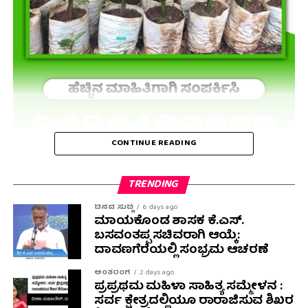
CONTINUE READING
TRENDING
ದಿನದ ಸುದ್ದಿ
6 days ago
ಮಾಯಕೊಂಡ ಶಾಸಕ ಕೆ.ಎಸ್.
ಬಸವಂತಪ್ಪ ಸಚಿವರಾಗಿ ಆಯ್ಕೆ:
ದಾವಣಗೆರೆಯಲ್ಲಿ ಸಂಭ್ರಮ ಆಚರಣೆ
ಅಂತರಂಗ
2 days ago
ಪ್ರಪ್ರಥಮ ಮಹಿಳಾ ಸಾಹಿತ್ಯ ಸಮ್ಮೇಳನ :
ಸರ್ವ ಕ್ಷೇತ್ರದಲ್ಲಿಯೂ ರಾರಾಜಿಸುವ ಶಿಖರ