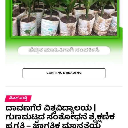
CONTINUE READING
ದಿನದ ಸುದ್ದಿ
ದಾವಣಗೆರೆ ವಿಶ್ವವಿದ್ಯಾಲಯ |
ಗುಣಮಟ್ಟದ ಸಂಶೋಧನೆ ಶೈಕ್ಷಣಿಕ
ಪ್ರಗತಿ – ಜಾಗತಿಕ ಮಾನ್ಯತೆಯ