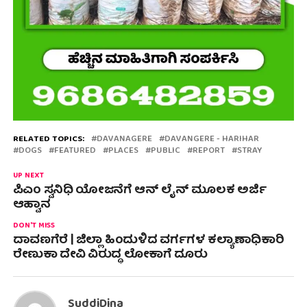
RELATED TOPICS:
DAVANAGERE
DAVANGERE - HARIHAR
DOGS
FEATURED
PLACES
PUBLIC
REPORT
STRAY
UP NEXT
ಪಿಎಂ ಸ್ವನಿಧಿ ಯೋಜನೆಗೆ ಆನ್ ಲೈನ್ ಮೂಲಕ ಅರ್ಜಿ
ಆಹ್ವಾನ
DON'T MISS
ದಾವಣಗೆರೆ | ಜಿಲ್ಲಾ ಹಿಂದುಳಿದ ವರ್ಗಗಳ ಕಲ್ಯಾಣಾಧಿಕಾರಿ
ರೇಣುಕಾ ದೇವಿ ವಿರುದ್ಧ ಲೋಕಾಗೆ ದೂರು
SuddiDina