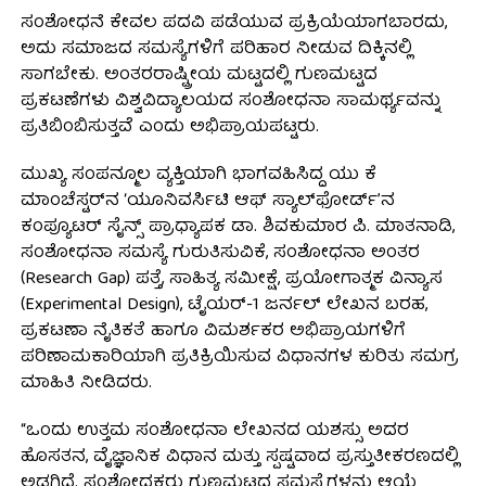
ಸಂಶೋಧನೆ ಕೇವಲ ಪದವಿ ಪಡೆಯುವ ಪ್ರಕ್ರಿಯೆಯಾಗಬಾರದು,
ಅದು ಸಮಾಜದ ಸಮಸ್ಯೆಗಳಿಗೆ ಪರಿಹಾರ ನೀಡುವ ದಿಕ್ಕಿನಲ್ಲಿ
ಸಾಗಬೇಕು. ಅಂತರರಾಷ್ಟ್ರೀಯ ಮಟ್ಟದಲ್ಲಿ ಗುಣಮಟ್ಟದ
ಪ್ರಕಟಣೆಗಳು ವಿಶ್ವವಿದ್ಯಾಲಯದ ಸಂಶೋಧನಾ ಸಾಮರ್ಥ್ಯವನ್ನು
ಪ್ರತಿಬಿಂಬಿಸುತ್ತವೆ ಎಂದು ಅಭಿಪ್ರಾಯಪಟ್ಟರು.
ಮುಖ್ಯ ಸಂಪನ್ಮೂಲ ವ್ಯಕ್ತಿಯಾಗಿ ಭಾಗವಹಿಸಿದ್ದ ಯು ಕೆ
ಮಾಂಚೆಸ್ಟರ್‌ನ ‘ಯೂನಿವರ್ಸಿಟಿ ಆಫ್ ಸ್ಯಾಲ್‌ಫೋರ್ಡ್’ನ
ಕಂಪ್ಯೂಟರ್ ಸೈನ್ಸ್ ಪ್ರಾಧ್ಯಾಪಕ ಡಾ. ಶಿವಕುಮಾರ ಪಿ. ಮಾತನಾಡಿ,
ಸಂಶೋಧನಾ ಸಮಸ್ಯೆ ಗುರುತಿಸುವಿಕೆ, ಸಂಶೋಧನಾ ಅಂತರ
(Research Gap) ಪತ್ತೆ, ಸಾಹಿತ್ಯ ಸಮೀಕ್ಷೆ, ಪ್ರಯೋಗಾತ್ಮಕ ವಿನ್ಯಾಸ
(Experimental Design), ಟೈಯರ್-1 ಜರ್ನಲ್ ಲೇಖನ ಬರಹ,
ಪ್ರಕಟಣಾ ನೈತಿಕತೆ ಹಾಗೂ ವಿಮರ್ಶಕರ ಅಭಿಪ್ರಾಯಗಳಿಗೆ
ಪರಿಣಾಮಕಾರಿಯಾಗಿ ಪ್ರತಿಕ್ರಿಯಿಸುವ ವಿಧಾನಗಳ ಕುರಿತು ಸಮಗ್ರ
ಮಾಹಿತಿ ನೀಡಿದರು.
“ಒಂದು ಉತ್ತಮ ಸಂಶೋಧನಾ ಲೇಖನದ ಯಶಸ್ಸು ಅದರ
ಹೊಸತನ, ವೈಜ್ಞಾನಿಕ ವಿಧಾನ ಮತ್ತು ಸ್ಪಷ್ಟವಾದ ಪ್ರಸ್ತುತೀಕರಣದಲ್ಲಿ
ಅಡಗಿದೆ. ಸಂಶೋಧಕರು ಗುಣಮಟ್ಟದ ಸಮಸ್ಯೆಗಳನ್ನು ಆಯ್ಕೆ