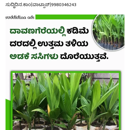
ಸುದ್ದಿದಿನ.ಕಾಂ|ವಾಟ್ಸಾಪ್|9980346243