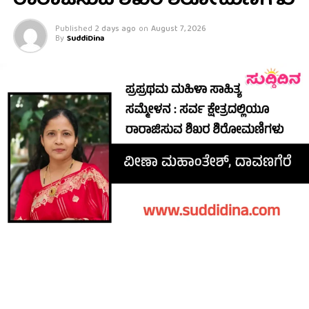
ರಾರಾಜಿಸುವ ಶಿಖರ ಶಿರೋಮಣಿಗಳು
Published
2 days ago
on
August 7, 2026
By
SuddiDina