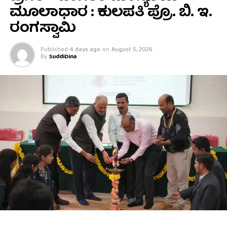
ಮೂಲಾಧಾರ : ಕುಲಪತಿ ಪ್ರೊ. ಬಿ. ಇ.
ರಂಗಸ್ವಾಮಿ
Published
4 days ago
on
August 5, 2026
By
SuddiDina