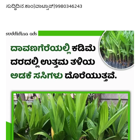
ಸುದ್ದಿದಿನ.ಕಾಂ|ವಾಟ್ಸಾಪ್|9980346243