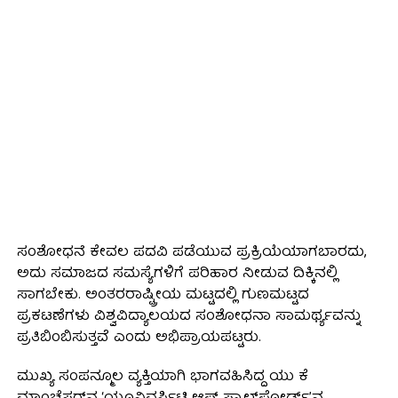
ಸಂಶೋಧನೆ ಕೇವಲ ಪದವಿ ಪಡೆಯುವ ಪ್ರಕ್ರಿಯೆಯಾಗಬಾರದು,
ಅದು ಸಮಾಜದ ಸಮಸ್ಯೆಗಳಿಗೆ ಪರಿಹಾರ ನೀಡುವ ದಿಕ್ಕಿನಲ್ಲಿ
ಸಾಗಬೇಕು. ಅಂತರರಾಷ್ಟ್ರೀಯ ಮಟ್ಟದಲ್ಲಿ ಗುಣಮಟ್ಟದ
ಪ್ರಕಟಣೆಗಳು ವಿಶ್ವವಿದ್ಯಾಲಯದ ಸಂಶೋಧನಾ ಸಾಮರ್ಥ್ಯವನ್ನು
ಪ್ರತಿಬಿಂಬಿಸುತ್ತವೆ ಎಂದು ಅಭಿಪ್ರಾಯಪಟ್ಟರು.
ಮುಖ್ಯ ಸಂಪನ್ಮೂಲ ವ್ಯಕ್ತಿಯಾಗಿ ಭಾಗವಹಿಸಿದ್ದ ಯು ಕೆ