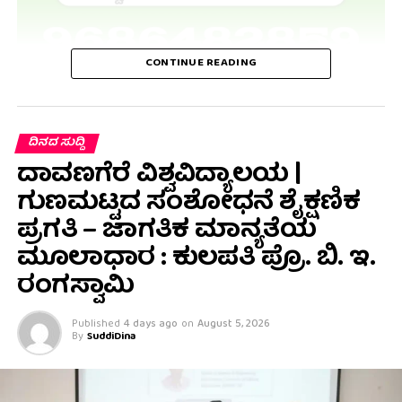
CONTINUE READING
ದಿನದ ಸುದ್ದಿ
ದಾವಣಗೆರೆ ವಿಶ್ವವಿದ್ಯಾಲಯ |
ಗುಣಮಟ್ಟದ ಸಂಶೋಧನೆ ಶೈಕ್ಷಣಿಕ
ಪ್ರಗತಿ – ಜಾಗತಿಕ ಮಾನ್ಯತೆಯ
ಮೂಲಾಧಾರ : ಕುಲಪತಿ ಪ್ರೊ. ಬಿ. ಇ.
ರಂಗಸ್ವಾಮಿ
Published
4 days ago
on
August 5, 2026
By
SuddiDina