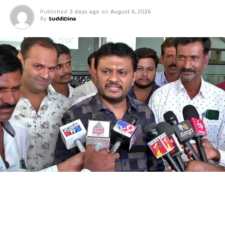
Published
3 days ago
on
August 6, 2026
By
SuddiDina