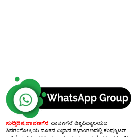
ಸುದ್ದಿದಿನ,ದಾವಣಗೆರೆ
: ದಾವಣಗೆರೆ ವಿಶ್ವವಿದ್ಯಾಲಯದ
ಶಿವಗಂಗೋತ್ರಿಯ ನೂತನ ವಿಜ್ಞಾನ ಸಭಾಂಗಣದಲ್ಲಿ ಕಂಪ್ಯೂಟರ್