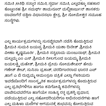
ಸಮಿತಿ ,ಅತಿಥಿ ಸತ್ಕಾರ ಸಮಿತಿ, ಸ್ಪರ್ಧಾ ಸಮಿತಿ, ಎಲ್ಲದಕ್ಕೂ ಸಹಕಾರ
ಕೊಟ್ಟಂತಹ ಶ್ರೀ ಸಮರ್ಥ್ ಶಾಮನೂರ್ ಮಲ್ಲಿಕಾರ್ಜುನ್ ಶಾಸಕರು
ದಾವಣಗೆರೆ ದಕ್ಷಿಣ ವಿಧಾನಸಭಾ ಕ್ಷೇತ್ರ, ಶ್ರೀ ಸೋಮೇಶ್ವರ ಸಮೂಹ
ಸಂಸ್ಥೆಗಳು.
ಎಲ್ಲ ಕಾರ್ಯಕ್ರಮಗಳನ್ನು ಸುಸಜ್ಜಿತವಾಗಿ ನಡೆಸಿ ಕೊಡುತ್ತಿರುವ
ಶ್ರೀಮತಿ ಸುಮತಿ ಜಯಪ್ಪ, ಶ್ರೀಮತಿ ಯಶಾ ದಿನೇಶ್ ,ಶ್ರೀಮತಿ
ವೀಣಾ ಕೃಷ್ಣಮೂರ್ತಿ , ಶ್ರೀಮತಿ ಸತ್ಯಭಾಮ ಮಂಜುನಾಥ್, ಶ್ರೀಮತಿ
ಮಲ್ಲಮ್ಮ ಎಂ ಎಸ್ ,ಶ್ರೀಮತಿ ನೀಲಗುಂದ ಜಯಮ್ಮ, ಶ್ರೀಮತಿ
ಜಯಲಕ್ಷ್ಮಿ ಮಹೇಶ್, ಶ್ರೀಮತಿ ಪ್ರೇಮ ಸೋಮಶೇಖರ್ ಹೇಮ
ಗಣೇಶ್ ಶೇಟ್, ಸುನಿತಾ ಪ್ರಕಾಶ್, ವರದಿಗಾರರಾದ ಭಾರತಿ ಎಚ್
,ಹಾಗೆ ಎ ಬಿ ರುದ್ರಮ್ಮ, ಆಮಂತ್ರಣ ಪತ್ರಿಕೆ ಎಲ್ಲಾ ಗೆಳತಿಯರು
ಇವರೊೊಂದಿಗೆ ಸಾಂಸ್ಕೃತಿಕ ಕಾರ್ಯಕ್ರಮಗಳನ್ನು ಕೊಡುತ್ತಿರುವ
ಎಲ್ಲ ಪ್ರತಿಭೆಗಳಿಗೂ ಹಾಗೂ ಕವಿಗೋಷ್ಠಿ ಕವಿತೆಗಳನ್ನು
ವಾಚಿಸುವವರೆಗೂ ಹಾಗೆಯೇ ಸಾಹಿತ್ಯ ರತ್ನ ಪ್ರಶಸ್ತಿ ಪ್ರಧಾನ,
ಪಡೆಯುತ್ತಿರುವ ಎಲ್ಲ ಸಹೋದರಿಯರಿಗೂ ಅಭಿನಂದನೆಗಳು ಹಾಗೆ
ಎಲ್ಲ ಮಹಿಳಾ ಮಣಿಗಳ ಆಗಮನಕ್ಕೆ ಶುಭವನ್ನು ಕೋರುತ್ತಿರುವ