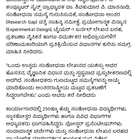
ಮಾಂಚೆಸ್ಟರ್‌ನ ‘ಯೂನಿವರ್ಸಿಟಿ ಆಫ್ ಸ್ಯಾಲ್‌ಫೋರ್ಡ್’ನ
ಕಂಪ್ಯೂಟರ್ ಸೈನ್ಸ್ ಪ್ರಾಧ್ಯಾಪಕ ಡಾ. ಶಿವಕುಮಾರ ಪಿ. ಮಾತನಾಡಿ,
ಸಂಶೋಧನಾ ಸಮಸ್ಯೆ ಗುರುತಿಸುವಿಕೆ, ಸಂಶೋಧನಾ ಅಂತರ
(Research Gap) ಪತ್ತೆ, ಸಾಹಿತ್ಯ ಸಮೀಕ್ಷೆ, ಪ್ರಯೋಗಾತ್ಮಕ ವಿನ್ಯಾಸ
(Experimental Design), ಟೈಯರ್-1 ಜರ್ನಲ್ ಲೇಖನ ಬರಹ,
ಪ್ರಕಟಣಾ ನೈತಿಕತೆ ಹಾಗೂ ವಿಮರ್ಶಕರ ಅಭಿಪ್ರಾಯಗಳಿಗೆ
ಪರಿಣಾಮಕಾರಿಯಾಗಿ ಪ್ರತಿಕ್ರಿಯಿಸುವ ವಿಧಾನಗಳ ಕುರಿತು ಸಮಗ್ರ
ಮಾಹಿತಿ ನೀಡಿದರು.
“ಒಂದು ಉತ್ತಮ ಸಂಶೋಧನಾ ಲೇಖನದ ಯಶಸ್ಸು ಅದರ
ಹೊಸತನ, ವೈಜ್ಞಾನಿಕ ವಿಧಾನ ಮತ್ತು ಸ್ಪಷ್ಟವಾದ ಪ್ರಸ್ತುತೀಕರಣದಲ್ಲಿ
ಅಡಗಿದೆ. ಸಂಶೋಧಕರು ಗುಣಮಟ್ಟದ ಸಮಸ್ಯೆಗಳನ್ನು ಆಯ್ಕೆ
ಮಾಡಿಕೊಂಡು ಅಂತರರಾಷ್ಟ್ರೀಯ ಮಟ್ಟದ ಪ್ರಕಟಣೆಗೆ
ಸಿದ್ಧರಾಗಬೇಕು,” ಎಂದು ಅವರು ಕರೆ ನೀಡಿದರು.
ಕಾರ್ಯಾಗಾರದಲ್ಲಿ 250ಕ್ಕೂ ಹೆಚ್ಚು ಸಂಶೋಧನಾ ವಿದ್ಯಾರ್ಥಿಗಳು,
ಸ್ನಾತಕೋತ್ತರ ವಿದ್ಯಾರ್ಥಿಗಳು ಹಾಗೂ ವಿವಿಧ ವಿಭಾಗಗಳ
ಅಧ್ಯಾಪಕರು ಭಾಗವಹಿಸಿದ್ದರು. ಪೋಸ್ಟರ್ ಪ್ರಸೆಂಟೇಷನ್‌ಗಳು,
ಸಂವಾದಾತ್ಮಕ ಚರ್ಚೆಗಳು ಮತ್ತು ಸಂಶೋಧನಾ ಲೇಖನ ಬರಹದ