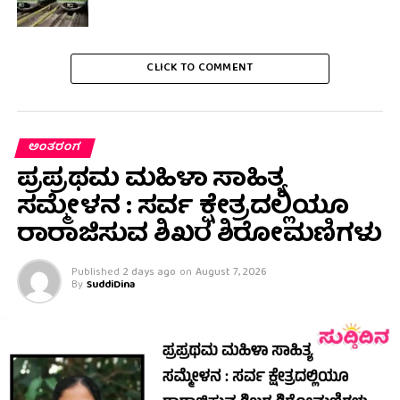
CLICK TO COMMENT
ಅಂತರಂಗ
ಪ್ರಪ್ರಥಮ ಮಹಿಳಾ ಸಾಹಿತ್ಯ
ಸಮ್ಮೇಳನ : ಸರ್ವ ಕ್ಷೇತ್ರದಲ್ಲಿಯೂ
ರಾರಾಜಿಸುವ ಶಿಖರ ಶಿರೋಮಣಿಗಳು
Published
2 days ago
on
August 7, 2026
By
SuddiDina