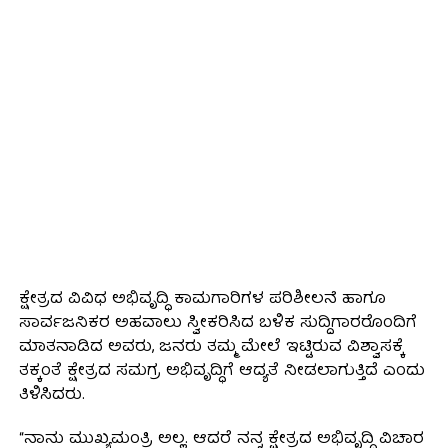
ಕ್ಷೇತ್ರದ ವಿವಿಧ ಅಭಿವೃದ್ಧಿ ಕಾಮಗಾರಿಗಳ ಪರಿಶೀಲನೆ ಹಾಗೂ
ಸಾರ್ವಜನಿಕರ ಅಹವಾಲು ಸ್ವೀಕರಿಸಿದ ಬಳಿಕ ಸುದ್ದಿಗಾರರೊಂದಿಗೆ
ಮಾತನಾಡಿದ ಅವರು, ಜನರು ತಮ್ಮ ಮೇಲೆ ಇಟ್ಟಿರುವ ವಿಶ್ವಾಸಕ್ಕೆ
ತಕ್ಕಂತೆ ಕ್ಷೇತ್ರದ ಸಮಗ್ರ ಅಭಿವೃದ್ಧಿಗೆ ಆದ್ಯತೆ ನೀಡಲಾಗುತ್ತಿದೆ ಎಂದು
ತಿಳಿಸಿದರು.
“ನಾನು ಮುಖ್ಯಮಂತ್ರಿ ಅಲ್ಲ. ಆದರೆ ನನ್ನ ಕ್ಷೇತ್ರದ ಅಭಿವೃದ್ಧಿ ವಿಚಾರ