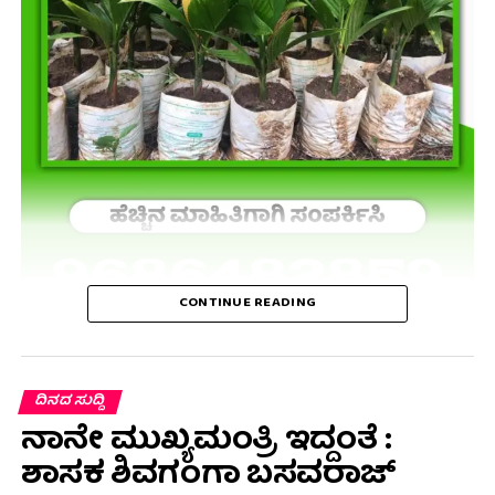
CONTINUE READING
ದಿನದ ಸುದ್ದಿ
ನಾನೇ ಮುಖ್ಯಮಂತ್ರಿ ಇದ್ದಂತೆ :
ಶಾಸಕ ಶಿವಗಂಗಾ ಬಸವರಾಜ್