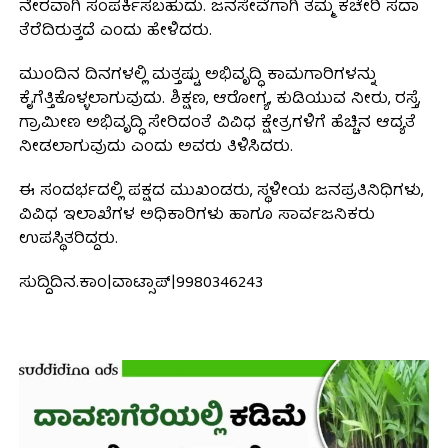
ನೇರವಾಗಿ ಸಂಪರ್ಕಿಸಬಹುದು. ಜನಸೇವೆಗಾಗಿ ತಮ್ಮ ಕಚೇರಿ ಸದಾ
ತೆರೆದಿರುತ್ತದೆ ಎಂದು ಹೇಳಿದರು.
ಮುಂದಿನ ದಿನಗಳಲ್ಲಿ ಮತ್ತಷ್ಟು ಅಭಿವೃದ್ಧಿ ಕಾಮಗಾರಿಗಳನ್ನು
ಕೈಗೆತ್ತಿಕೊಳ್ಳಲಾಗುವುದು. ಶಿಕ್ಷಣ, ಆರೋಗ್ಯ, ಕುಡಿಯುವ ನೀರು, ರಸ್ತೆ,
ಗ್ರಾಮೀಣ ಅಭಿವೃದ್ಧಿ ಸೇರಿದಂತೆ ವಿವಿಧ ಕ್ಷೇತ್ರಗಳಿಗೆ ಹೆಚ್ಚಿನ ಆದ್ಯತೆ
ನೀಡಲಾಗುವುದು ಎಂದು ಅವರು ತಿಳಿಸಿದರು.
ಈ ಸಂದರ್ಭದಲ್ಲಿ ಪಕ್ಷದ ಮುಖಂಡರು, ಸ್ಥಳೀಯ ಜನಪ್ರತಿನಿಧಿಗಳು,
ವಿವಿಧ ಇಲಾಖೆಗಳ ಅಧಿಕಾರಿಗಳು ಹಾಗೂ ಸಾರ್ವಜನಿಕರು
ಉಪಸ್ಥಿತರಿದ್ದರು.
ಸುದ್ದಿದಿನ.ಕಾಂ|ವಾಟ್ಸಾಪ್|9980346243