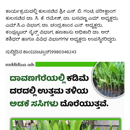
ಕಾರ್ಯಕ್ರಮದಲ್ಲಿ ಕುಲಸಚಿವ ಶ್ರೀ ಎಸ್. ಬಿ. ಗಂಟಿ, ಪರೀಕ್ಷಾಂಗ
ಕುಲಸಚಿವ ಡಾ. ಸಿ. ಕೆ. ರಮೇಶ್, ಡಾ. ಬಸವಣ್ಣ ಎಮ್. ಅಧ್ಯಕ್ಷರು,
ಎಮ್.ಸಿ.ಎ ವಿಭಾಗ, ಡಾ. ಚಂದ್ರಕಾಂತ ಎನ್. ಅಧ್ಯಕ್ಷರು,
ಕಂಪ್ಯೂಟರ್ ಸೈನ್ಸ್ ವಿಭಾಗ, ಹಣಕಾಸು ಅಧಿಕಾರಿ ಡಾ. ಆರ್.
ಶಶಿಧರ್ ಹಾಗೂ ವಿವಿಧ ವಿಭಾಗಗಳ ಅಧ್ಯಕ್ಷರು ಉಪಸ್ಥಿತರಿದ್ದರು.
ಸುದ್ದಿದಿನ.ಕಾಂ|ವಾಟ್ಸಾಪ್|9980346243