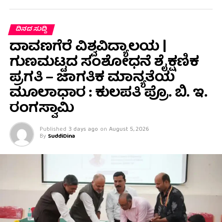
ದಿನದ ಸುದ್ದಿ
ದಾವಣಗೆರೆ ವಿಶ್ವವಿದ್ಯಾಲಯ |
ಗುಣಮಟ್ಟದ ಸಂಶೋಧನೆ ಶೈಕ್ಷಣಿಕ
ಪ್ರಗತಿ – ಜಾಗತಿಕ ಮಾನ್ಯತೆಯ
ಮೂಲಾಧಾರ : ಕುಲಪತಿ ಪ್ರೊ. ಬಿ. ಇ.
ರಂಗಸ್ವಾಮಿ
Published
3 days ago
on
August 5, 2026
By
SuddiDina