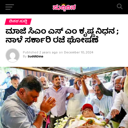
ದಿನದ ಸುದ್ದಿ
ಮಾಜಿ ಸಿಎಂ ಎಸ್ ಎಂ ಕೃಷ್ಣ ನಿಧನ ;
ನಾಳೆ ಸರ್ಕಾರಿ ರಜೆ ಘೋಷಣೆ
Published
2 years ago
on
December 10, 2024
By
SuddiDina