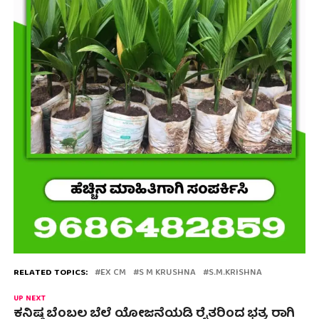
RELATED TOPICS:
EX CM
S M KRUSHNA
S.M.KRISHNA
UP NEXT
ಕನಿಷ್ಠ ಬೆಂಬಲ ಬೆಲೆ ಯೋಜನೆಯಡಿ ರೈತರಿಂದ ಭತ್ತ, ರಾಗಿ