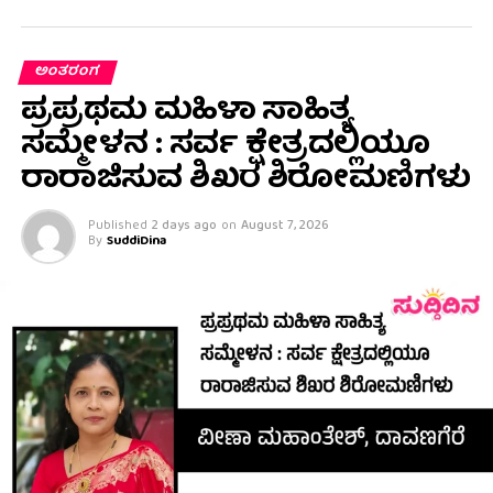
ಅಂತರಂಗ
ಪ್ರಪ್ರಥಮ ಮಹಿಳಾ ಸಾಹಿತ್ಯ
ಸಮ್ಮೇಳನ : ಸರ್ವ ಕ್ಷೇತ್ರದಲ್ಲಿಯೂ
ರಾರಾಜಿಸುವ ಶಿಖರ ಶಿರೋಮಣಿಗಳು
Published
2 days ago
on
August 7, 2026
By
SuddiDina