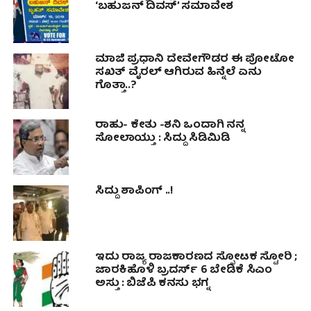
‘ಬಹುಜನ್ ದಿವಸ್’ ಸಮಾವೇಶ
ಮಾಜಿ ಪ್ರಧಾನಿ ದೇವೇಗೌಡರ ಈ ಪೋಟೋ
ಸಖತ್ ವೈರಲ್ ಆಗಿರುವ ಹಿನ್ನೆಲೆ ಏನು
ಗೊತ್ತಾ..?
ರಾಹು- ಕೇತು -ಶನಿ ಒಂದಾಗಿ ನನ್ನ
ಸೋಲಾಯ್ತು : ಸಿದ್ದು ಸಿಡಿಮಿಡಿ
ಸಿದ್ದು ಶಾಪಿಂಗ್ ..!
ಇದು ರಾಜ್ಯ ರಾಜಕಾರಣದ ಸ್ಫೋಟಕ ಸ್ಟೋರಿ ;
ಜಾರಕಿಹೊಳಿ ಬ್ರದರ್ಸ್​ 6 ಬೇಡಿಕೆ ಸಿಎಂ
ಅಸ್ತು : ಬಿಜೆಪಿ ಕನಸು ಭಗ್ನ