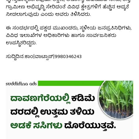
ಕೈಗೆತ್ತಿಕೊಳ್ಳಲಾಗುವುದು. ಶಿಕ್ಷಣ, ಆರೋಗ್ಯ, ಕುಡಿಯುವ ನೀರು, ರಸ್ತೆ,
ಗ್ರಾಮೀಣ ಅಭಿವೃದ್ಧಿ ಸೇರಿದಂತೆ ವಿವಿಧ ಕ್ಷೇತ್ರಗಳಿಗೆ ಹೆಚ್ಚಿನ ಆದ್ಯತೆ
ನೀಡಲಾಗುವುದು ಎಂದು ಅವರು ತಿಳಿಸಿದರು.
ಈ ಸಂದರ್ಭದಲ್ಲಿ ಪಕ್ಷದ ಮುಖಂಡರು, ಸ್ಥಳೀಯ ಜನಪ್ರತಿನಿಧಿಗಳು,
ವಿವಿಧ ಇಲಾಖೆಗಳ ಅಧಿಕಾರಿಗಳು ಹಾಗೂ ಸಾರ್ವಜನಿಕರು
ಉಪಸ್ಥಿತರಿದ್ದರು.
ಸುದ್ದಿದಿನ.ಕಾಂ|ವಾಟ್ಸಾಪ್|9980346243