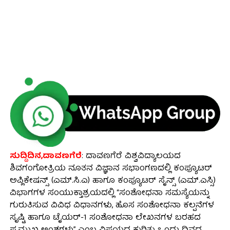
ಸುದ್ದಿದಿನ,ದಾವಣಗೆರೆ
: ದಾವಣಗೆರೆ ವಿಶ್ವವಿದ್ಯಾಲಯದ
ಶಿವಗಂಗೋತ್ರಿಯ ನೂತನ ವಿಜ್ಞಾನ ಸಭಾಂಗಣದಲ್ಲಿ ಕಂಪ್ಯೂಟರ್
ಅಪ್ಲಿಕೇಷನ್ಸ್ (ಎಮ್.ಸಿ.ಎ) ಹಾಗೂ ಕಂಪ್ಯೂಟರ್ ಸೈನ್ಸ್ (ಎಮ್.ಎಸ್ಸಿ)
ವಿಭಾಗಗಳ ಸಂಯುಕ್ತಾಶ್ರಯದಲ್ಲಿ “ಸಂಶೋಧನಾ ಸಮಸ್ಯೆಯನ್ನು
ಗುರುತಿಸುವ ವಿವಿಧ ವಿಧಾನಗಳು, ಹೊಸ ಸಂಶೋಧನಾ ಕಲ್ಪನೆಗಳ
ಸೃಷ್ಟಿ ಹಾಗೂ ಟೈಯರ್-1 ಸಂಶೋಧನಾ ಲೇಖನಗಳ ಬರಹದ