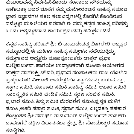
ಕುಟುಂಬವನ್ನು ನಿರ್ವಹಿಸಿಕೊಂಡು ಸಂಸಾರದ ನೌಕೆಯನ್ನು
ಸಾಗಿಸುತ್ತಾ ಅದರ ಜೊತೆಗೆ ತಮ್ಮ ಮನೋರಂಜನೆ ಸಾಹಿತ್ಯ ಸಮಾಜ
ಜ್ಞಾನ ವಿಜ್ಞಾನಗಳ ಸಕಲ ಕಲಾವಿದ್ಯೆಗಳಲ್ಲಿ ತೊಡಗಿಸಿಕೊಂಡಿರುವ
ನಮ್ಮೆಲ್ಲರ ಮಹಿಳೆಯರ ಪರವಾಗಿ ಈ ನಮ್ಮ ಕನ್ನಡ ಸಾಹಿತ್ಯ ಪರಿಷತ್ತು
ಒಂದು ಅತ್ಯದ್ಭುತವಾದ ಕಾರ್ಯಕ್ರಮವನ್ನು ಹಮ್ಮಿಕೊಂಡಿದೆ.
ಕನ್ನಡ ಸಾಹಿತ್ಯ ಪರಿಷತ್ ಶ್ರೀ ಬಿ ವಾಮದೇವಪ್ಪ ತೊಗಲೇರಿ ಅಧ್ಯಕ್ಷರ
ಸಮ್ಮುಖದಲ್ಲಿ ಈ ಮಹಿಳಾ ಸಾಹಿತ್ಯ ಸಮ್ಮೇಳನ ನಡೆಯುತ್ತಿದ್ದು .
ಸಮ್ಮೇಳನದ ಅಧ್ಯಕ್ಷರು ಮಹಾಪೋಷಕರು ಡಾಕ್ಟರ್ ಪ್ರಭಾ
ಮಲ್ಲಿಕಾರ್ಜುನ್, ಹಾಗೆಯೇ ಉದ್ಘಾಟಕರಾಗಿ ಮಹಿಳಾ ಆಯೋಗದ
ಡಾಕ್ಟರ್ ನಾಗಲಕ್ಷ್ಮಿ ಚೌದರಿ, ಪ್ರಧಾನ ಸಂಚಾಲಕರು ರಾಜ ಯೋಗಿನಿ
ಬ್ರಹ್ಮಕುಮಾರಿ ನೀಲಾಜಿ ಅವರೆಲ್ಲರಿಗೂ ಸ್ವಾಗತವನ್ನು ಬಯಸುತ್ತಾ ,
ಸ್ವಾಗತ ಸಮಿತಿ, ಹಣಕಾಸು ಸಮಿತಿ ,ಸಾಹಿತ್ಯ ಸಮಿತಿ, ಆಹಾರ ಸಮಿತಿ
,ಸಾಂಸ್ಕೃತಿಕ ಸಮಿತಿ ,ವೇದಿಕೆ ಸಮಿತಿ, ಸ್ಮರಣ ಸಂಚಿಕೆ ಸಮಿತಿ,
ಪ್ರಚಾರ ಸಮಿತಿ, ಶಿಸ್ತು ಸಮಿತಿ ಮೆರವಣಿಗೆ ಸಮಿತಿ,ಪುಸ್ತಕ ಮಳಿಗೆ
ಸಮಿತಿ ,ಅತಿಥಿ ಸತ್ಕಾರ ಸಮಿತಿ, ಸ್ಪರ್ಧಾ ಸಮಿತಿ, ಎಲ್ಲದಕ್ಕೂ ಸಹಕಾರ
ಕೊಟ್ಟಂತಹ ಶ್ರೀ ಸಮರ್ಥ್ ಶಾಮನೂರ್ ಮಲ್ಲಿಕಾರ್ಜುನ್ ಶಾಸಕರು
ದಾವಣಗೆರೆ ದಕ್ಷಿಣ ವಿಧಾನಸಭಾ ಕ್ಷೇತ್ರ, ಶ್ರೀ ಸೋಮೇಶ್ವರ ಸಮೂಹ
ಸಂಸ್ಥೆಗಳು.