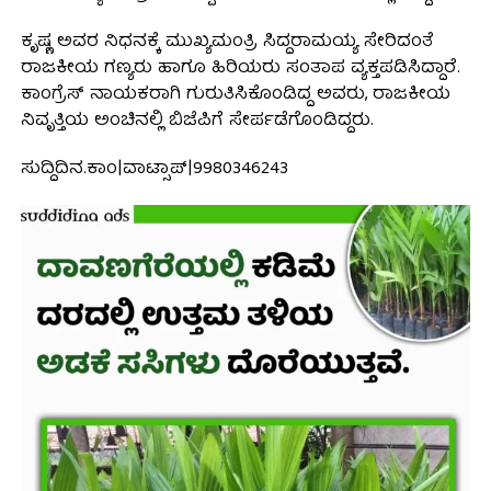
ಕೃಷ್ಣ ಅವರ ನಿಧನಕ್ಕೆ ಮುಖ್ಯಮಂತ್ರಿ ಸಿದ್ದರಾಮಯ್ಯ ಸೇರಿದಂತೆ
ರಾಜಕೀಯ ಗಣ್ಯರು ಹಾಗೂ ಹಿರಿಯರು ಸಂತಾಪ ವ್ಯಕ್ತಪಡಿಸಿದ್ದಾರೆ.
ಕಾಂಗ್ರೆಸ್ ನಾಯಕರಾಗಿ ಗುರುತಿಸಿಕೊಂಡಿದ್ದ ಅವರು, ರಾಜಕೀಯ
ನಿವೃತ್ತಿಯ ಅಂಚಿನಲ್ಲಿ ಬಿಜೆಪಿಗೆ ಸೇರ್ಪಡೆಗೊಂಡಿದ್ದರು.
ಸುದ್ದಿದಿನ.ಕಾಂ|ವಾಟ್ಸಾಪ್|9980346243