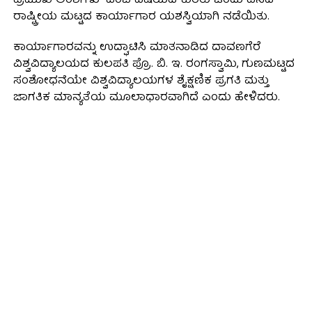
ಪ್ರಮುಖ ಅಂಶಗಳು” ಎಂಬ ವಿಷಯದ ಕುರಿತು ಒಂದು ದಿನದ
ರಾಷ್ಟ್ರೀಯ ಮಟ್ಟದ ಕಾರ್ಯಾಗಾರ ಯಶಸ್ವಿಯಾಗಿ ನಡೆಯಿತು.
ಕಾರ್ಯಾಗಾರವನ್ನು ಉದ್ಘಾಟಿಸಿ ಮಾತನಾಡಿದ ದಾವಣಗೆರೆ
ವಿಶ್ವವಿದ್ಯಾಲಯದ ಕುಲಪತಿ ಪ್ರೊ. ಬಿ. ಇ. ರಂಗಸ್ವಾಮಿ, ಗುಣಮಟ್ಟದ
ಸಂಶೋಧನೆಯೇ ವಿಶ್ವವಿದ್ಯಾಲಯಗಳ ಶೈಕ್ಷಣಿಕ ಪ್ರಗತಿ ಮತ್ತು
ಜಾಗತಿಕ ಮಾನ್ಯತೆಯ ಮೂಲಾಧಾರವಾಗಿದೆ ಎಂದು ಹೇಳಿದರು.