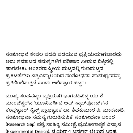
ಸಂಶೋಧನೆ ಕೇವಲ ಪದವಿ ಪಡೆಯುವ ಪ್ರಕ್ರಿಯೆಯಾಗಬಾರದು,
ಅದು ಸಮಾಜದ ಸಮಸ್ಯೆಗಳಿಗೆ ಪರಿಹಾರ ನೀಡುವ ದಿಕ್ಕಿನಲ್ಲಿ
ಸಾಗಬೇಕು. ಅಂತರರಾಷ್ಟ್ರೀಯ ಮಟ್ಟದಲ್ಲಿ ಗುಣಮಟ್ಟದ
ಪ್ರಕಟಣೆಗಳು ವಿಶ್ವವಿದ್ಯಾಲಯದ ಸಂಶೋಧನಾ ಸಾಮರ್ಥ್ಯವನ್ನು
ಪ್ರತಿಬಿಂಬಿಸುತ್ತವೆ ಎಂದು ಅಭಿಪ್ರಾಯಪಟ್ಟರು.
ಮುಖ್ಯ ಸಂಪನ್ಮೂಲ ವ್ಯಕ್ತಿಯಾಗಿ ಭಾಗವಹಿಸಿದ್ದ ಯು ಕೆ
ಮಾಂಚೆಸ್ಟರ್‌ನ ‘ಯೂನಿವರ್ಸಿಟಿ ಆಫ್ ಸ್ಯಾಲ್‌ಫೋರ್ಡ್’ನ
ಕಂಪ್ಯೂಟರ್ ಸೈನ್ಸ್ ಪ್ರಾಧ್ಯಾಪಕ ಡಾ. ಶಿವಕುಮಾರ ಪಿ. ಮಾತನಾಡಿ,
ಸಂಶೋಧನಾ ಸಮಸ್ಯೆ ಗುರುತಿಸುವಿಕೆ, ಸಂಶೋಧನಾ ಅಂತರ
(Research Gap) ಪತ್ತೆ, ಸಾಹಿತ್ಯ ಸಮೀಕ್ಷೆ, ಪ್ರಯೋಗಾತ್ಮಕ ವಿನ್ಯಾಸ
(Experimental Design), ಟೈಯರ್-1 ಜರ್ನಲ್ ಲೇಖನ ಬರಹ,