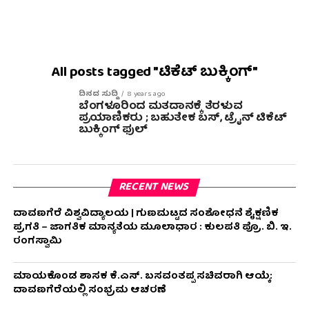
All posts tagged "ಟಿಕೆಟ್ ಬುಕ್ಕಿಂಗ್"
ದಿನದ ಸುದ್ದಿ
8 years ago
ಬೆಂಗಳೂರಿಂದ ಮತದಾನಕ್ಕೆ ತೆರಳುವ
ಪ್ರಯಾಣಿಕರು ; ಬಹುತೇಕ ಬಸ್, ಟ್ರೈನ್ ಟಿಕೆಟ್
ಬುಕ್ಕಿಂಗ್ ಫುಲ್
RECENT NEWS
ದಾವಣಗೆರೆ ವಿಶ್ವವಿದ್ಯಾಲಯ | ಗುಣಮಟ್ಟದ ಸಂಶೋಧನೆ ಶೈಕ್ಷಣಿಕ
ಪ್ರಗತಿ – ಜಾಗತಿಕ ಮಾನ್ಯತೆಯ ಮೂಲಾಧಾರ : ಕುಲಪತಿ ಪ್ರೊ. ಬಿ. ಇ.
ರಂಗಸ್ವಾಮಿ
ಮಾಯಕೊಂಡ ಶಾಸಕ ಕೆ.ಎಸ್. ಬಸವಂತಪ್ಪ ಸಚಿವರಾಗಿ ಆಯ್ಕೆ:
ದಾವಣಗೆರೆಯಲ್ಲಿ ಸಂಭ್ರಮ ಆಚರಣೆ