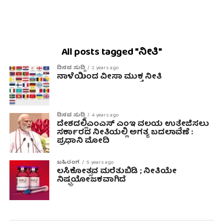
All posts tagged "ನೀತಿ"
ದಿನದ ಸುದ್ದಿ
2 years ago
ನಾಳೆಯಿಂದ ವೀಸಾ ಮುಕ್ತ ನೀತಿ
ದಿನದ ಸುದ್ದಿ
4 years ago
ದೇಶದಲ್ಲಿಎಂಎಸ್ ಎಂಇ ವಲಯ ಉತ್ತೇಜಿಸಲು
ಸರ್ಕಾರದ ನೀತಿಯಲ್ಲಿ ಅಗತ್ಯ ಬದಲಾವಣೆ :
ಪ್ರಧಾನಿ ಮೋದಿ
ಬಹಿರಂಗ
5 years ago
ಲಸಿಕೋತ್ಸವ ಮರೆತುಬಿಡಿ ; ನೀತಿಯೇ
ನಿಷ್ಪ್ರಯೋಜಕವಾಗಿದೆ