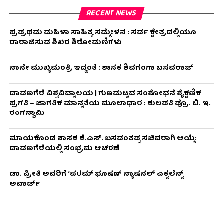
RECENT NEWS
ಪ್ರಪ್ರಥಮ ಮಹಿಳಾ ಸಾಹಿತ್ಯ ಸಮ್ಮೇಳನ : ಸರ್ವ ಕ್ಷೇತ್ರದಲ್ಲಿಯೂ
ರಾರಾಜಿಸುವ ಶಿಖರ ಶಿರೋಮಣಿಗಳು
ನಾನೇ ಮುಖ್ಯಮಂತ್ರಿ ಇದ್ದಂತೆ : ಶಾಸಕ ಶಿವಗಂಗಾ ಬಸವರಾಜ್
ದಾವಣಗೆರೆ ವಿಶ್ವವಿದ್ಯಾಲಯ | ಗುಣಮಟ್ಟದ ಸಂಶೋಧನೆ ಶೈಕ್ಷಣಿಕ
ಪ್ರಗತಿ – ಜಾಗತಿಕ ಮಾನ್ಯತೆಯ ಮೂಲಾಧಾರ : ಕುಲಪತಿ ಪ್ರೊ. ಬಿ. ಇ.
ರಂಗಸ್ವಾಮಿ
ಮಾಯಕೊಂಡ ಶಾಸಕ ಕೆ.ಎಸ್. ಬಸವಂತಪ್ಪ ಸಚಿವರಾಗಿ ಆಯ್ಕೆ:
ದಾವಣಗೆರೆಯಲ್ಲಿ ಸಂಭ್ರಮ ಆಚರಣೆ
ಡಾ. ಪ್ರೀತಿ ಅವರಿಗೆ ‘ಪರಮ್ ಭೂಷಣ್ ನ್ಯಾಷನಲ್ ಎಕ್ಸಲೆನ್ಸ್
ಅವಾರ್ಡ್