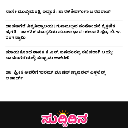
ನಾನೇ ಮುಖ್ಯಮಂತ್ರಿ ಇದ್ದಂತೆ : ಶಾಸಕ ಶಿವಗಂಗಾ ಬಸವರಾಜ್
ದಾವಣಗೆರೆ ವಿಶ್ವವಿದ್ಯಾಲಯ | ಗುಣಮಟ್ಟದ ಸಂಶೋಧನೆ ಶೈಕ್ಷಣಿಕ
ಪ್ರಗತಿ – ಜಾಗತಿಕ ಮಾನ್ಯತೆಯ ಮೂಲಾಧಾರ : ಕುಲಪತಿ ಪ್ರೊ. ಬಿ. ಇ.
ರಂಗಸ್ವಾಮಿ
ಮಾಯಕೊಂಡ ಶಾಸಕ ಕೆ.ಎಸ್. ಬಸವಂತಪ್ಪ ಸಚಿವರಾಗಿ ಆಯ್ಕೆ:
ದಾವಣಗೆರೆಯಲ್ಲಿ ಸಂಭ್ರಮ ಆಚರಣೆ
ಡಾ. ಪ್ರೀತಿ ಅವರಿಗೆ ‘ಪರಮ್ ಭೂಷಣ್ ನ್ಯಾಷನಲ್ ಎಕ್ಸಲೆನ್ಸ್
ಅವಾರ್ಡ್