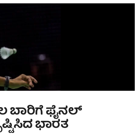
 ಬಾರಿಗೆ ಫೈನಲ್
ೃಷ್ಟಿಸಿದ ಭಾರತ