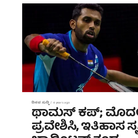
ದಿನದ ಸುದ್ದಿ
4 years ago
ಥಾಮಸ್ ಕಪ್; ಮೊದಲ
ಪ್ರವೇಶಿಸಿ, ಇತಿಹಾಸ ಸ