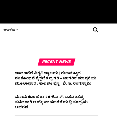
ಅಂಕಣ
RECENT NEWS
ದಾವಣಗೆರೆ ವಿಶ್ವವಿದ್ಯಾಲಯ | ಗುಣಮಟ್ಟದ
ಸಂಶೋಧನೆ ಶೈಕ್ಷಣಿಕ ಪ್ರಗತಿ – ಜಾಗತಿಕ ಮಾನ್ಯತೆಯ
ಮೂಲಾಧಾರ : ಕುಲಪತಿ ಪ್ರೊ. ಬಿ. ಇ. ರಂಗಸ್ವಾಮಿ
ಮಾಯಕೊಂಡ ಶಾಸಕ ಕೆ.ಎಸ್. ಬಸವಂತಪ್ಪ
ಸಚಿವರಾಗಿ ಆಯ್ಕೆ: ದಾವಣಗೆರೆಯಲ್ಲಿ ಸಂಭ್ರಮ
ಆಚರಣೆ