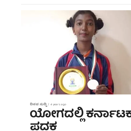
ದಿನದ ಸುದ್ದಿ
4 years ago
ಯೋಗದಲ್ಲಿ ಕರ್ನಾಟಕಕ್
ಪದಕ