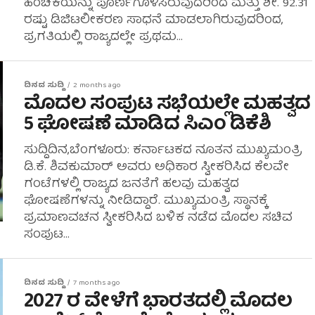
ಹಂಚಿಕೆಯನ್ನು ಪೂರ್ಣಗೊಳಿಸಿರುವುದರಿಂದ ಮತ್ತು ಶೇ. 92.31
ರಷ್ಟು ಡಿಜಿಟಲೀಕರಣ ಸಾಧನೆ ಮಾಡಲಾಗಿರುವುದರಿಂದ,
ಪ್ರಗತಿಯಲ್ಲಿ ರಾಜ್ಯದಲ್ಲೇ ಪ್ರಥಮ...
ದಿನದ ಸುದ್ದಿ
2 months ago
ಮೊದಲ ಸಂಪುಟ ಸಭೆಯಲ್ಲೇ ಮಹತ್ವದ
5 ಘೋಷಣೆ ಮಾಡಿದ ಸಿಎಂ ಡಿಕೆಶಿ
ಸುದ್ದಿದಿನ,ಬೆಂಗಳೂರು: ಕರ್ನಾಟಕದ ನೂತನ ಮುಖ್ಯಮಂತ್ರಿ
ಡಿ.ಕೆ. ಶಿವಕುಮಾರ್ ಅವರು ಅಧಿಕಾರ ಸ್ವೀಕರಿಸಿದ ಕೆಲವೇ
ಗಂಟೆಗಳಲ್ಲಿ ರಾಜ್ಯದ ಜನತೆಗೆ ಹಲವು ಮಹತ್ವದ
ಘೋಷಣೆಗಳನ್ನು ನೀಡಿದ್ದಾರೆ. ಮುಖ್ಯಮಂತ್ರಿ ಸ್ಥಾನಕ್ಕೆ
ಪ್ರಮಾಣವಚನ ಸ್ವೀಕರಿಸಿದ ಬಳಿಕ ನಡೆದ ಮೊದಲ ಸಚಿವ
ಸಂಪುಟ...
ದಿನದ ಸುದ್ದಿ
7 months ago
2027 ರ ವೇಳೆಗೆ ಭಾರತದಲ್ಲಿ ಮೊದಲ