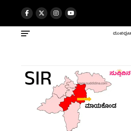
ಮುಖಪು