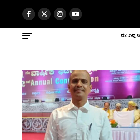
ಮುಖಪು