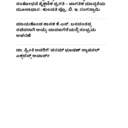
ಸಂಶೋಧನೆ ಶೈಕ್ಷಣಿಕ ಪ್ರಗತಿ – ಜಾಗತಿಕ ಮಾನ್ಯತೆಯ
ಮೂಲಾಧಾರ : ಕುಲಪತಿ ಪ್ರೊ. ಬಿ. ಇ. ರಂಗಸ್ವಾಮಿ
ಮಾಯಕೊಂಡ ಶಾಸಕ ಕೆ.ಎಸ್. ಬಸವಂತಪ್ಪ
ಸಚಿವರಾಗಿ ಆಯ್ಕೆ: ದಾವಣಗೆರೆಯಲ್ಲಿ ಸಂಭ್ರಮ
ಆಚರಣೆ
ಡಾ. ಪ್ರೀತಿ ಅವರಿಗೆ ‘ಪರಮ್ ಭೂಷಣ್ ನ್ಯಾಷನಲ್
ಎಕ್ಸಲೆನ್ಸ್ ಅವಾರ್ಡ್