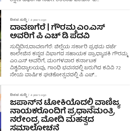
ಶಿಕ್ಷಣ ವಿಭಾಗದ ನಿರ್ದೇಶಕರಾದ ಡಾ.ಎನ್ ಡಿ...
ದಿನದ ಸುದ್ದಿ
4 years ago
ದಾವಣಗೆರೆ | ಗೌರಮ್ಮ ಎಂ.ಎಸ್
ಅವರಿಗೆ ಪಿ ಎಚ್ ಡಿ ಪದವಿ
ಸುದ್ದಿದಿನ,ದಾವಣಗೆರೆ: ಜಿಲ್ಲೆಯ ಸರ್ಕಾರಿ ಪ್ರಥಮ ದರ್ಜೆ
ಕಾಲೇಜಿನ ಕನ್ನಡ ವಿಭಾಗದ ಸಹಾಯಕ ಪ್ರಾಧ್ಯಾಪಕಿ ಗೌರಮ್ಮ
ಎಂ.ಎಸ್ ಅವರಿಗೆ, ಮಂಗಳವಾರ ಕರ್ನಾಟಕ
ವಿಶ್ವವಿದ್ಯಾಲಯವು, ಗಾಂಧಿ ಭವನದಲ್ಲಿ ಜರುಗಿದ ಕವಿವಿ 72
ನೇಯ ವಾರ್ಷಿಕ ಘಟಿಕೋತ್ಸವದಲ್ಲಿ ಪಿ ಎಚ್...
ದಿನದ ಸುದ್ದಿ
4 years ago
ಜಪಾನ್‌ನ ಟೋಕಿಯೊದಲ್ಲಿ ವಾಣಿಜ್ಯ
ನಾಯಕರೊಂದಿಗೆ ಪ್ರಧಾನಮಂತ್ರಿ
ನರೇಂದ್ರ ಮೋದಿ ಮಹತ್ವದ
ಸಮಾಲೋಚನೆ