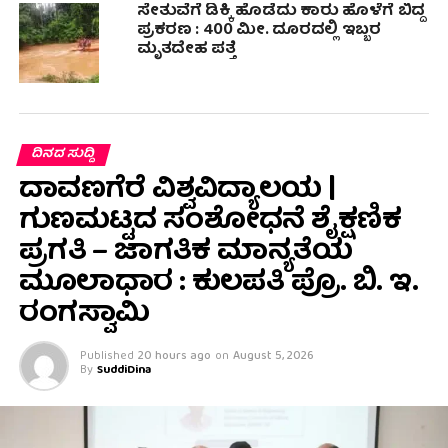
ಸೇತುವೆಗೆ ಡಿಕ್ಕಿ ಹೊಡೆದು ಕಾರು ಹೊಳೆಗೆ ಬಿದ್ದ
ಪ್ರಕರಣ : 400 ಮೀ. ದೂರದಲ್ಲಿ ಇಬ್ಬರ
ಮೃತದೇಹ ಪತ್ತೆ
ದಿನದ ಸುದ್ದಿ
ದಾವಣಗೆರೆ ವಿಶ್ವವಿದ್ಯಾಲಯ |
ಗುಣಮಟ್ಟದ ಸಂಶೋಧನೆ ಶೈಕ್ಷಣಿಕ
ಪ್ರಗತಿ – ಜಾಗತಿಕ ಮಾನ್ಯತೆಯ
ಮೂಲಾಧಾರ : ಕುಲಪತಿ ಪ್ರೊ. ಬಿ. ಇ.
ರಂಗಸ್ವಾಮಿ
Published
20 hours ago
on
August 5, 2026
By
SuddiDina