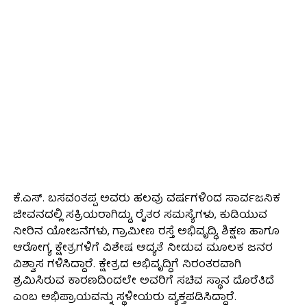
ಕೆ.ಎಸ್. ಬಸವಂತಪ್ಪ ಅವರು ಹಲವು ವರ್ಷಗಳಿಂದ ಸಾರ್ವಜನಿಕ
ಜೀವನದಲ್ಲಿ ಸಕ್ರಿಯರಾಗಿದ್ದು, ರೈತರ ಸಮಸ್ಯೆಗಳು, ಕುಡಿಯುವ
ನೀರಿನ ಯೋಜನೆಗಳು, ಗ್ರಾಮೀಣ ರಸ್ತೆ ಅಭಿವೃದ್ಧಿ, ಶಿಕ್ಷಣ ಹಾಗೂ
ಆರೋಗ್ಯ ಕ್ಷೇತ್ರಗಳಿಗೆ ವಿಶೇಷ ಆದ್ಯತೆ ನೀಡುವ ಮೂಲಕ ಜನರ
ವಿಶ್ವಾಸ ಗಳಿಸಿದ್ದಾರೆ. ಕ್ಷೇತ್ರದ ಅಭಿವೃದ್ಧಿಗೆ ನಿರಂತರವಾಗಿ
ಶ್ರಮಿಸಿರುವ ಕಾರಣದಿಂದಲೇ ಅವರಿಗೆ ಸಚಿವ ಸ್ಥಾನ ದೊರೆತಿದೆ
ಎಂಬ ಅಭಿಪ್ರಾಯವನ್ನು ಸ್ಥಳೀಯರು ವ್ಯಕ್ತಪಡಿಸಿದ್ದಾರೆ.