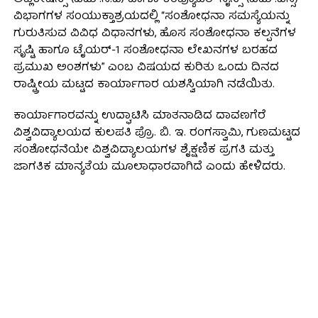
ಅಪ್ಲಿಕೇಷನ್ಸ್ (ಎಮ್.ಸಿ.ಎ) ಹಾಗೂ ಕಂಪ್ಯೂಟರ್ ಸೈನ್ಸ್ (ಎಮ್.ಎಸ್ಸಿ)
ವಿಭಾಗಗಳ ಸಂಯುಕ್ತಾಶ್ರಯದಲ್ಲಿ “ಸಂಶೋಧನಾ ಸಮಸ್ಯೆಯನ್ನು
ಗುರುತಿಸುವ ವಿವಿಧ ವಿಧಾನಗಳು, ಹೊಸ ಸಂಶೋಧನಾ ಕಲ್ಪನೆಗಳ
ಸೃಷ್ಟಿ ಹಾಗೂ ಟೈಯರ್-1 ಸಂಶೋಧನಾ ಲೇಖನಗಳ ಬರಹದ
ಪ್ರಮುಖ ಅಂಶಗಳು” ಎಂಬ ವಿಷಯದ ಕುರಿತು ಒಂದು ದಿನದ
ರಾಷ್ಟ್ರೀಯ ಮಟ್ಟದ ಕಾರ್ಯಾಗಾರ ಯಶಸ್ವಿಯಾಗಿ ನಡೆಯಿತು.
ಕಾರ್ಯಾಗಾರವನ್ನು ಉದ್ಘಾಟಿಸಿ ಮಾತನಾಡಿದ ದಾವಣಗೆರೆ
ವಿಶ್ವವಿದ್ಯಾಲಯದ ಕುಲಪತಿ ಪ್ರೊ. ಬಿ. ಇ. ರಂಗಸ್ವಾಮಿ, ಗುಣಮಟ್ಟದ
ಸಂಶೋಧನೆಯೇ ವಿಶ್ವವಿದ್ಯಾಲಯಗಳ ಶೈಕ್ಷಣಿಕ ಪ್ರಗತಿ ಮತ್ತು
ಜಾಗತಿಕ ಮಾನ್ಯತೆಯ ಮೂಲಾಧಾರವಾಗಿದೆ ಎಂದು ಹೇಳಿದರು.