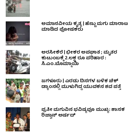
ಅಮಾನವೀಯ ಕೃತ್ಯ | ಹೆಣ್ಣು ಮಗು ಮಾರಾಟ
ಮಾಡಿದ ಪೋಷಕರು
ಅರಸೀಕೆರೆ | ಭೀಕರ ಅಪಘಾತ ; ಮೃತರ
ಕುಟುಂಬಕ್ಕೆ 2.ಲಕ್ಷ ರೂ ಪರಿಹಾರ :
ಸಿ.ಎಂ.ಬೊಮ್ಮಾಯಿ
ಜಗಳೂರು | ಎರಡು ದಿನಗಳ ಬಳಿಕ ಚೆಕ್
ಡ್ಯಾಂನಲ್ಲಿ ಮುಳುಗಿದ್ದ ಯುವಕನ ಶವ ಪತ್ತೆ
ಪ್ರತೀ ಮಗುವಿನ ಭವಿಷ್ಯವೂ ಮುಖ್ಯ: ಶಾಸಕ
ರಿಜ್ವಾನ್‌ ಅರ್ಷದ್‌