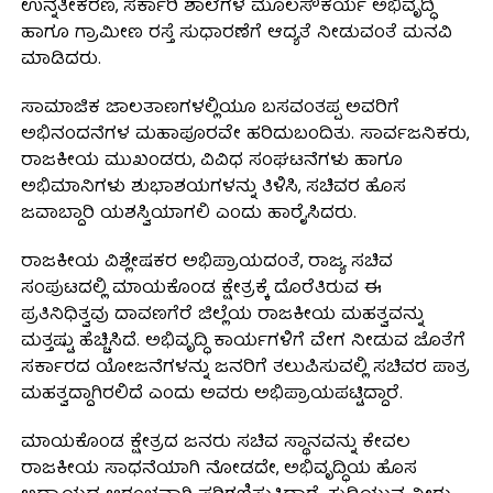
ಉನ್ನತೀಕರಣ, ಸರ್ಕಾರಿ ಶಾಲೆಗಳ ಮೂಲಸೌಕರ್ಯ ಅಭಿವೃದ್ಧಿ
ಹಾಗೂ ಗ್ರಾಮೀಣ ರಸ್ತೆ ಸುಧಾರಣೆಗೆ ಆದ್ಯತೆ ನೀಡುವಂತೆ ಮನವಿ
ಮಾಡಿದರು.
ಸಾಮಾಜಿಕ ಜಾಲತಾಣಗಳಲ್ಲಿಯೂ ಬಸವಂತಪ್ಪ ಅವರಿಗೆ
ಅಭಿನಂದನೆಗಳ ಮಹಾಪೂರವೇ ಹರಿದುಬಂದಿತು. ಸಾರ್ವಜನಿಕರು,
ರಾಜಕೀಯ ಮುಖಂಡರು, ವಿವಿಧ ಸಂಘಟನೆಗಳು ಹಾಗೂ
ಅಭಿಮಾನಿಗಳು ಶುಭಾಶಯಗಳನ್ನು ತಿಳಿಸಿ, ಸಚಿವರ ಹೊಸ
ಜವಾಬ್ದಾರಿ ಯಶಸ್ವಿಯಾಗಲಿ ಎಂದು ಹಾರೈಸಿದರು.
ರಾಜಕೀಯ ವಿಶ್ಲೇಷಕರ ಅಭಿಪ್ರಾಯದಂತೆ, ರಾಜ್ಯ ಸಚಿವ
ಸಂಪುಟದಲ್ಲಿ ಮಾಯಕೊಂಡ ಕ್ಷೇತ್ರಕ್ಕೆ ದೊರೆತಿರುವ ಈ
ಪ್ರತಿನಿಧಿತ್ವವು ದಾವಣಗೆರೆ ಜಿಲ್ಲೆಯ ರಾಜಕೀಯ ಮಹತ್ವವನ್ನು
ಮತ್ತಷ್ಟು ಹೆಚ್ಚಿಸಿದೆ. ಅಭಿವೃದ್ಧಿ ಕಾರ್ಯಗಳಿಗೆ ವೇಗ ನೀಡುವ ಜೊತೆಗೆ
ಸರ್ಕಾರದ ಯೋಜನೆಗಳನ್ನು ಜನರಿಗೆ ತಲುಪಿಸುವಲ್ಲಿ ಸಚಿವರ ಪಾತ್ರ
ಮಹತ್ವದ್ದಾಗಿರಲಿದೆ ಎಂದು ಅವರು ಅಭಿಪ್ರಾಯಪಟ್ಟಿದ್ದಾರೆ.
ಮಾಯಕೊಂಡ ಕ್ಷೇತ್ರದ ಜನರು ಸಚಿವ ಸ್ಥಾನವನ್ನು ಕೇವಲ
ರಾಜಕೀಯ ಸಾಧನೆಯಾಗಿ ನೋಡದೇ, ಅಭಿವೃದ್ಧಿಯ ಹೊಸ