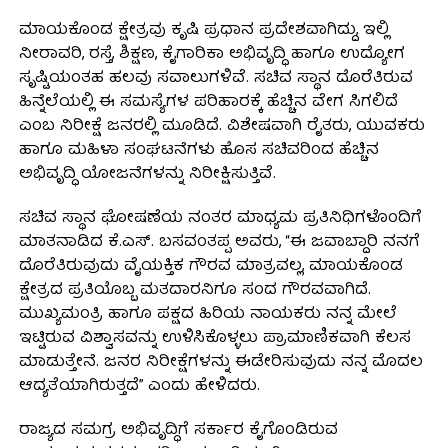
ಮಾಯಕೊಂಡ ಕ್ಷೇತ್ರವು ಕೃಷಿ ಪ್ರಧಾನ ಪ್ರದೇಶವಾಗಿದ್ದು, ಇಲ್ಲಿ
ನೀರಾವರಿ, ರಸ್ತೆ, ಶಿಕ್ಷಣ, ಕೈಗಾರಿಕಾ ಅಭಿವೃದ್ಧಿ ಹಾಗೂ ಉದ್ಯೋಗ
ಸೃಷ್ಟಿಯಂತಹ ಹಲವು ಸವಾಲುಗಳಿವೆ. ಸಚಿವ ಸ್ಥಾನ ದೊರೆತಿರುವ
ಹಿನ್ನೆಲೆಯಲ್ಲಿ ಈ ಸಮಸ್ಯೆಗಳ ಪರಿಹಾರಕ್ಕೆ ಹೆಚ್ಚಿನ ವೇಗ ಸಿಗಲಿದೆ
ಎಂಬ ನಿರೀಕ್ಷೆ ಜನರಲ್ಲಿ ಮೂಡಿದೆ. ವಿಶೇಷವಾಗಿ ರೈತರು, ಯುವಕರು
ಹಾಗೂ ಮಹಿಳಾ ಸಂಘಟನೆಗಳು ಹೊಸ ಸಚಿವರಿಂದ ಹೆಚ್ಚಿನ
ಅಭಿವೃದ್ಧಿ ಯೋಜನೆಗಳನ್ನು ನಿರೀಕ್ಷಿಸುತ್ತಿವೆ.
ಸಚಿವ ಸ್ಥಾನ ಘೋಷಣೆಯ ನಂತರ ಮಾಧ್ಯಮ ಪ್ರತಿನಿಧಿಗಳೊಂದಿಗೆ
ಮಾತನಾಡಿದ ಕೆ.ಎಸ್. ಬಸವಂತಪ್ಪ ಅವರು, “ಈ ಜವಾಬ್ದಾರಿ ನನಗೆ
ದೊರೆತಿರುವುದು ವೈಯಕ್ತಿಕ ಗೌರವ ಮಾತ್ರವಲ್ಲ, ಮಾಯಕೊಂಡ
ಕ್ಷೇತ್ರದ ಪ್ರತಿಯೊಬ್ಬ ಮತದಾರನಿಗೂ ಸಂದ ಗೌರವವಾಗಿದೆ.
ಮುಖ್ಯಮಂತ್ರಿ ಹಾಗೂ ಪಕ್ಷದ ಹಿರಿಯ ನಾಯಕರು ನನ್ನ ಮೇಲೆ
ಇಟ್ಟಿರುವ ವಿಶ್ವಾಸವನ್ನು ಉಳಿಸಿಕೊಳ್ಳಲು ಪ್ರಾಮಾಣಿಕವಾಗಿ ಕೆಲಸ
ಮಾಡುತ್ತೇನೆ. ಜನರ ನಿರೀಕ್ಷೆಗಳನ್ನು ಈಡೇರಿಸುವುದು ನನ್ನ ಮೊದಲ
ಆದ್ಯತೆಯಾಗಿರುತ್ತದೆ” ಎಂದು ಹೇಳಿದರು.
ರಾಜ್ಯದ ಸಮಗ್ರ ಅಭಿವೃದ್ಧಿಗೆ ಸರ್ಕಾರ ಕೈಗೊಂಡಿರುವ