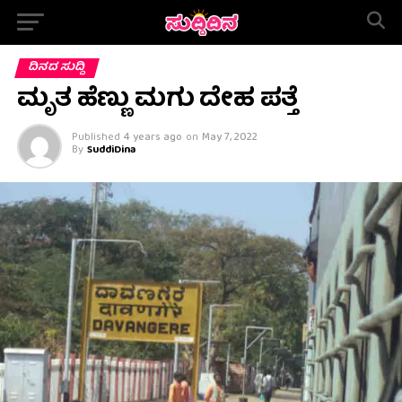
ದಿನದ ಸುದ್ದಿ
ಮೃತ ಹೆಣ್ಣು ಮಗು ದೇಹ ಪತ್ತೆ
Published
4 years ago
on
May 7, 2022
By
SuddiDina