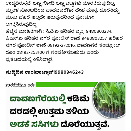
ಉದ್ದವಿರುತ್ತದೆ. ಬಣ್ಣ ಗೋಧಿ ಬಣ್ಣ ಬಟ್ಟೆಗಳು ದೊರೆತಿರುವುದಿಲ್ಲ.
ಮೃತಳ ಸೊಂಟದಿಂದ ಪಾದದವರೆಗಿನ ದೇಹ ಮಾತ್ರ ದೊರೆತಿದ್ದು
ಮುಖ ಚಹರೆ ಇಲ್ಲದೇ ಇರುವುದರಿಂದ ಫೋಟೋ
ಲಗತ್ತಿಸಿರುವುದಿಲ್ಲ.
ಹೆಚ್ಚಿನ ಮಾಹಿತಿಗಾಗಿ : ಸಿ.ಪಿ.ಐ ಹರಿಹರ ವೃತ್ತ. 9480803234,
ಪಿಎಸ್.ಐ ಹರಿಹರ ನಗರ ಪೋಲಿಸ್ ಠಾಣೆ 9480803257, ಹರಿಹರ
ನಗರ ಪೋಲಿಸ್ ಠಾಣೆ 08192-272016, ದಾವಣಗೆರೆ ಕಂಟ್ರೋಲ್
ರೂಂ 08192-253100 ಗೆ ಸಂಪರ್ಕಿಸಬಹುದು ಎಂದು
ಪ್ರಕಟಣೆಯಲ್ಲಿ ತಿಳಿಸಿದ್ದಾರೆ.
ಸುದ್ದಿದಿನ.ಕಾಂ|ವಾಟ್ಸಾಪ್|9980346243