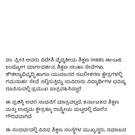
ಡಾ. ಪ್ರೀತಿ ಅವರು ವಿದೇಶಿ ವೈದ್ಯಕೀಯ ಶಿಕ್ಷಣ (MBBS Abroad),
ಉದ್ಯೋಗ ಮಾರ್ಗದರ್ಶನ, ಶಿಕ್ಷಣ ಸಲಹಾ ಸೇವೆಗಳು,
ಕೌಶಲ್ಯಾಭಿವೃದ್ಧಿ ಹಾಗೂ ಯುವಜನರ ಸಬಲೀಕರಣ ಕ್ಷೇತ್ರಗಳಲ್ಲಿ
ಗಮನಾರ್ಹ ಸೇವೆ ಸಲ್ಲಿಸುತ್ತಿದ್ದು, ಸಾವಿರಾರು ವಿದ್ಯಾರ್ಥಿಗಳ ಭವಿಷ್ಯ
ರೂಪಿಸುವಲ್ಲಿ ಪ್ರಮುಖ ಪಾತ್ರವಹಿಸಿದ್ದಾರೆ.
ಈ ಪ್ರಶಸ್ತಿ ಅವರ ಸಾಧನೆಗೆ ಮಾತ್ರವಲ್ಲದೆ, ಕರ್ನಾಟಕದ ಶಿಕ್ಷಣ
ಮತ್ತು ಉದ್ಯಮ ಕ್ಷೇತ್ರಕ್ಕೂ ರಾಷ್ಟ್ರೀಯ ಮಟ್ಟದಲ್ಲಿ ದೊರೆತ
ಗೌರವವಾಗಿದೆ.
ಈ ಸಂದರ್ಭದಲ್ಲಿ ವಿವಿಧ ಶಿಕ್ಷಣ ಸಂಸ್ಥೆಗಳ ಮುಖ್ಯಸ್ಥರು, ಸಮಾಜದ