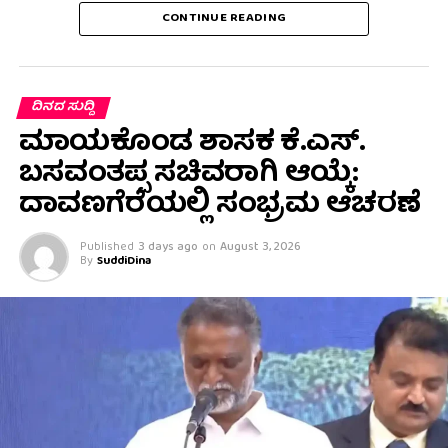
CONTINUE READING
ದಿನದ ಸುದ್ದಿ
ಮಾಯಕೊಂಡ ಶಾಸಕ ಕೆ.ಎಸ್.
ಬಸವಂತಪ್ಪ ಸಚಿವರಾಗಿ ಆಯ್ಕೆ:
ದಾವಣಗೆರೆಯಲ್ಲಿ ಸಂಭ್ರಮ ಆಚರಣೆ
Published
3 days ago
on
August 3, 2026
By
SuddiDina