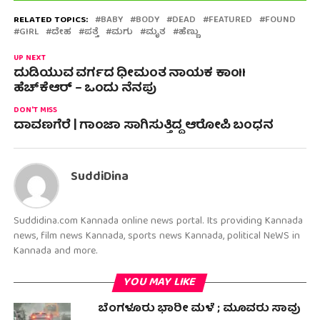
RELATED TOPICS:
BABY
BODY
DEAD
FEATURED
FOUND
GIRL
ದೇಹ
ಪತ್ತೆ
ಮಗು
ಮೃತ
ಹೆಣ್ಣು
UP NEXT
ದುಡಿಯುವ ವರ್ಗದ ಧೀಮಂತ ನಾಯಕ ಕಾಂII
ಹೆಚ್‌ಕೆಆರ್ – ಒಂದು ನೆನಪು
DON'T MISS
ದಾವಣಗೆರೆ | ಗಾಂಜಾ ಸಾಗಿಸುತ್ತಿದ್ದ ಆರೋಪಿ ಬಂಧನ
SuddiDina
Suddidina.com Kannada online news portal. Its providing Kannada
news, film news Kannada, sports news Kannada, political NeWS in
Kannada and more.
YOU MAY LIKE
ಬೆಂಗಳೂರು ಭಾರೀ‌ ಮಳೆ ; ಮೂವರು ಸಾವು