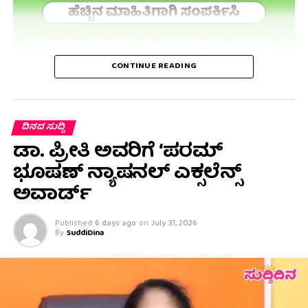
CONTINUE READING
ದಿನದ ಸುದ್ದಿ
ಡಾ. ಪ್ರೀತಿ ಅವರಿಗೆ ‘ಪರಮ್
ಭೂಷಣ್ ನ್ಯಾಷನಲ್ ಎಕ್ಸಲೆನ್ಸ್
ಅವಾರ್ಡ್
Published
6 days ago
on
July 31, 2026
By
SuddiDina