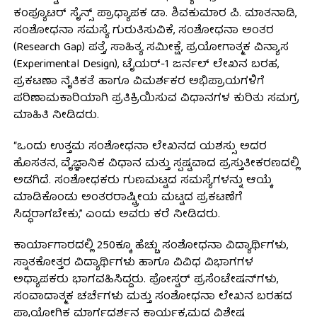
ಕಂಪ್ಯೂಟರ್ ಸೈನ್ಸ್ ಪ್ರಾಧ್ಯಾಪಕ ಡಾ. ಶಿವಕುಮಾರ ಪಿ. ಮಾತನಾಡಿ,
ಸಂಶೋಧನಾ ಸಮಸ್ಯೆ ಗುರುತಿಸುವಿಕೆ, ಸಂಶೋಧನಾ ಅಂತರ
(Research Gap) ಪತ್ತೆ, ಸಾಹಿತ್ಯ ಸಮೀಕ್ಷೆ, ಪ್ರಯೋಗಾತ್ಮಕ ವಿನ್ಯಾಸ
(Experimental Design), ಟೈಯರ್-1 ಜರ್ನಲ್ ಲೇಖನ ಬರಹ,
ಪ್ರಕಟಣಾ ನೈತಿಕತೆ ಹಾಗೂ ವಿಮರ್ಶಕರ ಅಭಿಪ್ರಾಯಗಳಿಗೆ
ಪರಿಣಾಮಕಾರಿಯಾಗಿ ಪ್ರತಿಕ್ರಿಯಿಸುವ ವಿಧಾನಗಳ ಕುರಿತು ಸಮಗ್ರ
ಮಾಹಿತಿ ನೀಡಿದರು.
“ಒಂದು ಉತ್ತಮ ಸಂಶೋಧನಾ ಲೇಖನದ ಯಶಸ್ಸು ಅದರ
ಹೊಸತನ, ವೈಜ್ಞಾನಿಕ ವಿಧಾನ ಮತ್ತು ಸ್ಪಷ್ಟವಾದ ಪ್ರಸ್ತುತೀಕರಣದಲ್ಲಿ
ಅಡಗಿದೆ. ಸಂಶೋಧಕರು ಗುಣಮಟ್ಟದ ಸಮಸ್ಯೆಗಳನ್ನು ಆಯ್ಕೆ
ಮಾಡಿಕೊಂಡು ಅಂತರರಾಷ್ಟ್ರೀಯ ಮಟ್ಟದ ಪ್ರಕಟಣೆಗೆ
ಸಿದ್ಧರಾಗಬೇಕು,” ಎಂದು ಅವರು ಕರೆ ನೀಡಿದರು.
ಕಾರ್ಯಾಗಾರದಲ್ಲಿ 250ಕ್ಕೂ ಹೆಚ್ಚು ಸಂಶೋಧನಾ ವಿದ್ಯಾರ್ಥಿಗಳು,
ಸ್ನಾತಕೋತ್ತರ ವಿದ್ಯಾರ್ಥಿಗಳು ಹಾಗೂ ವಿವಿಧ ವಿಭಾಗಗಳ
ಅಧ್ಯಾಪಕರು ಭಾಗವಹಿಸಿದ್ದರು. ಪೋಸ್ಟರ್ ಪ್ರಸೆಂಟೇಷನ್‌ಗಳು,
ಸಂವಾದಾತ್ಮಕ ಚರ್ಚೆಗಳು ಮತ್ತು ಸಂಶೋಧನಾ ಲೇಖನ ಬರಹದ
ಪ್ರಾಯೋಗಿಕ ಮಾರ್ಗದರ್ಶನ ಕಾರ್ಯಕ್ರಮದ ವಿಶೇಷ