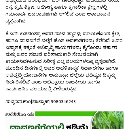
ಅಧ್ಯಾಯದ ಆರಂಭವಾಗಿ ಪರಿಗಣಿಸುತ್ತಿದ್ದಾರೆ. ಕುಡಿಯುವ ನೀರು,
ರಸ್ತೆ, ಕೃಷಿ, ಶಿಕ್ಷಣ, ಆರೋಗ್ಯ ಹಾಗೂ ಕೈಗಾರಿಕಾ ಕ್ಷೇತ್ರಗಳಲ್ಲಿ
ಗಮನಾರ್ಹ ಬದಲಾವಣೆಗಳು ಆಗಲಿವೆ ಎಂಬ ಆಶಾಭಾವನೆ
ವ್ಯಕ್ತವಾಗಿದೆ.
ಕೆ.ಎಸ್. ಬಸವಂತಪ್ಪ ಅವರ ಸಚಿವ ಸ್ಥಾನವು ಮಾಯಕೊಂಡ ಕ್ಷೇತ್ರ
ಹಾಗೂ ದಾವಣಗೆರೆ ಜಿಲ್ಲೆಗೆ ಹೊಸ ಅವಕಾಶಗಳನ್ನು ತೆರೆದಿದೆ. ಜನರ
ವಿಶ್ವಾಸಕ್ಕೆ ತಕ್ಕಂತೆ ಅಭಿವೃದ್ಧಿ ಕಾರ್ಯಗಳನ್ನು ಕೈಗೊಂಡು ಸರ್ಕಾರ
ಮತ್ತು ಜನರ ನಡುವೆ ಪರಿಣಾಮಕಾರಿ ಸೇತುವೆಯಾಗಿ
ಕಾರ್ಯನಿರ್ವಹಿಸುವ ನಿರೀಕ್ಷೆ ಎಲ್ಲ ವಲಯಗಳಲ್ಲೂ ವ್ಯಕ್ತವಾಗಿದೆ.
ಮುಂದಿನ ದಿನಗಳಲ್ಲಿ ಅವರ ಆಡಳಿತಾತ್ಮಕ ನಿರ್ಧಾರಗಳು ಹಾಗೂ
ಅಭಿವೃದ್ಧಿ ಯೋಜನೆಗಳ ಅನುಷ್ಠಾನ ಜಿಲ್ಲೆಯ ಭವಿಷ್ಯದ ದಿಕ್ಕನ್ನು
ನಿರ್ಧರಿಸಲಿವೆ ಎಂಬ ಅಭಿಪ್ರಾಯ ರಾಜಕೀಯ ಹಾಗೂ
ಸಾರ್ವಜನಿಕ ವಲಯದಲ್ಲಿ ಕೇಳಿಬರುತ್ತಿದೆ.
ಸುದ್ದಿದಿನ.ಕಾಂ|ವಾಟ್ಸಾಪ್|9980346243