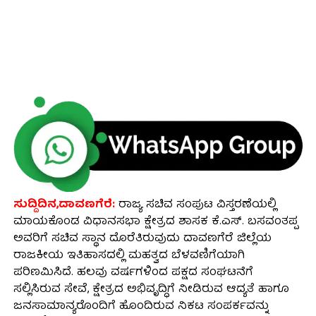
ಸುದ್ದಿದಿನ,ದಾವಣಗೆರೆ:
ರಾಜ್ಯ ಸಚಿವ ಸಂಪುಟ ವಿಸ್ತರಣೆಯಲ್ಲಿ
ಮಾಯಕೊಂಡ ವಿಧಾನಸಭಾ ಕ್ಷೇತ್ರದ ಶಾಸಕ ಕೆ.ಎಸ್. ಬಸವಂತಪ್ಪ
ಅವರಿಗೆ ಸಚಿವ ಸ್ಥಾನ ದೊರೆತಿರುವುದು ದಾವಣಗೆರೆ ಜಿಲ್ಲೆಯ
ರಾಜಕೀಯ ಇತಿಹಾಸದಲ್ಲಿ ಮಹತ್ವದ ಬೆಳವಣಿಗೆಯಾಗಿ
ಪರಿಣಮಿಸಿದೆ. ಹಲವು ವರ್ಷಗಳಿಂದ ಪಕ್ಷದ ಸಂಘಟನೆಗೆ
ಸಲ್ಲಿಸಿರುವ ಸೇವೆ, ಕ್ಷೇತ್ರದ ಅಭಿವೃದ್ಧಿಗೆ ನೀಡಿರುವ ಆದ್ಯತೆ ಹಾಗೂ
ಜನಸಾಮಾನ್ಯರೊಂದಿಗೆ ಹೊಂದಿರುವ ನಿಕಟ ಸಂಪರ್ಕವನ್ನು