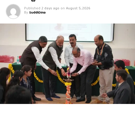
Published
2 days ago
on
August 5, 2026
By
SuddiDina