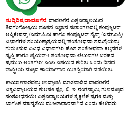
ಸುದ್ದಿದಿನ,ದಾವಣಗೆರೆ
: ದಾವಣಗೆರೆ ವಿಶ್ವವಿದ್ಯಾಲಯದ
ಶಿವಗಂಗೋತ್ರಿಯ ನೂತನ ವಿಜ್ಞಾನ ಸಭಾಂಗಣದಲ್ಲಿ ಕಂಪ್ಯೂಟರ್
ಅಪ್ಲಿಕೇಷನ್ಸ್ (ಎಮ್.ಸಿ.ಎ) ಹಾಗೂ ಕಂಪ್ಯೂಟರ್ ಸೈನ್ಸ್ (ಎಮ್.ಎಸ್ಸಿ)
ವಿಭಾಗಗಳ ಸಂಯುಕ್ತಾಶ್ರಯದಲ್ಲಿ “ಸಂಶೋಧನಾ ಸಮಸ್ಯೆಯನ್ನು
ಗುರುತಿಸುವ ವಿವಿಧ ವಿಧಾನಗಳು, ಹೊಸ ಸಂಶೋಧನಾ ಕಲ್ಪನೆಗಳ
ಸೃಷ್ಟಿ ಹಾಗೂ ಟೈಯರ್-1 ಸಂಶೋಧನಾ ಲೇಖನಗಳ ಬರಹದ
ಪ್ರಮುಖ ಅಂಶಗಳು” ಎಂಬ ವಿಷಯದ ಕುರಿತು ಒಂದು ದಿನದ
ರಾಷ್ಟ್ರೀಯ ಮಟ್ಟದ ಕಾರ್ಯಾಗಾರ ಯಶಸ್ವಿಯಾಗಿ ನಡೆಯಿತು.
ಕಾರ್ಯಾಗಾರವನ್ನು ಉದ್ಘಾಟಿಸಿ ಮಾತನಾಡಿದ ದಾವಣಗೆರೆ
ವಿಶ್ವವಿದ್ಯಾಲಯದ ಕುಲಪತಿ ಪ್ರೊ. ಬಿ. ಇ. ರಂಗಸ್ವಾಮಿ, ಗುಣಮಟ್ಟದ
ಸಂಶೋಧನೆಯೇ ವಿಶ್ವವಿದ್ಯಾಲಯಗಳ ಶೈಕ್ಷಣಿಕ ಪ್ರಗತಿ ಮತ್ತು
ಜಾಗತಿಕ ಮಾನ್ಯತೆಯ ಮೂಲಾಧಾರವಾಗಿದೆ ಎಂದು ಹೇಳಿದರು.