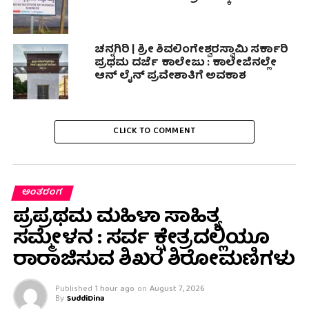
ಚನ್ನಗಿರಿ | ಶ್ರೀ ಶಿವಲಿಂಗೇಶ್ವರಸ್ವಾಮಿ ಸರ್ಕಾರಿ
ಪ್ರಥಮ ದರ್ಜೆ ಕಾಲೇಜು : ಕಾಲೇಜಿನಲ್ಲೇ
ಆನ್ ಲೈನ್ ಪ್ರವೇಶಾತಿಗೆ ಅವಕಾಶ
CLICK TO COMMENT
ಅಂತರಂಗ
ಪ್ರಪ್ರಥಮ ಮಹಿಳಾ ಸಾಹಿತ್ಯ
ಸಮ್ಮೇಳನ : ಸರ್ವ ಕ್ಷೇತ್ರದಲ್ಲಿಯೂ
ರಾರಾಜಿಸುವ ಶಿಖರ ಶಿರೋಮಣಿಗಳು
Published
1 hour ago
on
August 7, 2026
By
SuddiDina