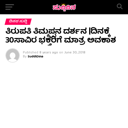
ದಿನದ ಸುದ್ದಿ
ತಿರುಪತಿ ತಿಮ್ಮಪ್ಪನ ದರ್ಶನ |ದಿನಕ್ಕೆ
30ಸಾವಿರ ಭಕ್ತರಿಗೆ ಮಾತ್ರ ಅವಕಾಶ
Published
8 years ago
on
June 30, 2018
By
SuddiDina