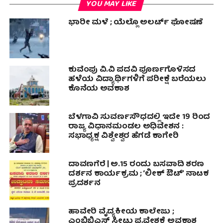
YOU MAY LIKE
ಭಾರೀ ಮಳೆ ; ಯೆಲ್ಲೊ ಅಲರ್ಟ್ ಘೋಷಣೆ
ಕುವೆಂಪು ವಿ.ವಿ ಪದವಿ ಪೂರ್ಣಗೊಳಿಸದ
ಹಳೆಯ ವಿದ್ಯಾರ್ಥಿಗಳಿಗೆ ಪರೀಕ್ಷೆ ಬರೆಯಲು
ಕೊನೆಯ ಅವಕಾಶ
ಬೆಳಗಾವಿ ಸುವರ್ಣಸೌಧದಲ್ಲಿ ಇದೇ 19 ರಿಂದ
ರಾಜ್ಯ ವಿಧಾನಮಂಡಲ ಅಧಿವೇಶನ :
ಸಭಾಧ್ಯಕ್ಷ ವಿಶ್ವೇಶ್ವರ ಹೆಗಡೆ ಕಾಗೇರಿ
ದಾವಣಗೆರೆ | ಅ.15 ರಂದು ಬಸವಾದಿ ಶರಣ
ದರ್ಶನ ಕಾರ್ಯಕ್ರಮ ; ‘ಲೀಕ್ ಔಟ್’ ನಾಟಕ
ಪ್ರದರ್ಶನ
ಹಾವೇರಿ ವೈದ್ಯಕೀಯ ಕಾಲೇಜು ;
ಎಂಬಿಬಿಎಸ್ ಸೀಟು ಪ್ರವೇಶಕ್ಕೆ ಅವಕಾಶ