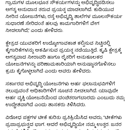
ಗ್ರಾಮಗಳ ಮೂಲಭೂತ ಸೌಕರ್ಯಗಳನ್ನು ಅಭಿವೃದ್ಧಿಪಡಿಸಲು
ಅಗತ್ಯ ಅನುದಾನ ತರುವ ಪ್ರಯತ್ನ ಮಾಡಲಾಗಿದೆ. ಕುಡಿಯುವ
ನೀರಿನ ಯೋಜನೆಗಳು, ರಸ್ತೆ ಅಭಿವೃದ್ಧಿ, ಶಾಲೆಗಳ ಮೂಲಸೌಕರ್ಯ
ಸುಧಾರಣೆ ಸೇರಿದಂತೆ ಹಲವು ಕಾಮಗಾರಿಗಳಿಗೆ ವೇಗ
ನೀಡಲಾಗಿದೆ,” ಎಂದು ಹೇಳಿದರು.
ಕ್ಷೇತ್ರದ ಯುವಕರಿಗೆ ಉದ್ಯೋಗಾವಕಾಶ ಕಲ್ಪಿಸುವ ನಿಟ್ಟಿನಲ್ಲಿ
ಕೈಗಾರಿಕೆಗಳನ್ನು ಆಕರ್ಷಿಸುವ ಪ್ರಯತ್ನ ನಡೆಯುತ್ತಿದೆ. ಕೃಷಿ ಕ್ಷೇತ್ರಕ್ಕೆ
ಅಗತ್ಯವಾದ ನೀರಾವರಿ ಹಾಗೂ ರೈತರಿಗೆ ಅನುಕೂಲಕರ
ಯೋಜನೆಗಳನ್ನು ಪರಿಣಾಮಕಾರಿಯಾಗಿ ಅನುಷ್ಠಾನಗೊಳಿಸಲು
ಕ್ರಮ ಕೈಗೊಳ್ಳಲಾಗಿದೆ ಎಂದು ಅವರು ಹೇಳಿದರು.
ಸರ್ಕಾರದ ಅಭಿವೃದ್ಧಿ ಯೋಜನೆಗಳು ಅರ್ಹ ಫಲಾನುಭವಿಗಳಿಗೆ
ತಲುಪುವಂತೆ ಅಧಿಕಾರಿಗಳಿಗೆ ಸೂಚನೆ ನೀಡಲಾಗಿದೆ. ಯಾವುದೇ
ಅರ್ಹ ವ್ಯಕ್ತಿ ಯೋಜನೆಯಿಂದ ವಂಚಿತರಾಗಬಾರದು ಎಂಬುದು ತಮ್ಮ
ಉದ್ದೇಶವಾಗಿದೆ ಎಂದು ಶಾಸಕರು ತಿಳಿಸಿದರು.
ವಿರೋಧ ಪಕ್ಷಗಳ ಟೀಕೆ ಕುರಿತು ಪ್ರತಿಕ್ರಿಯಿಸಿದ ಅವರು, “ಟೀಕೆಗಳು
ಪ್ರಜಾಪ್ರಭುತ್ವದ ಭಾಗ. ಆದರೆ ಅಭಿವೃದ್ಧಿಯೇ ನಮ್ಮ ಉತ್ತರ. ಜನರ