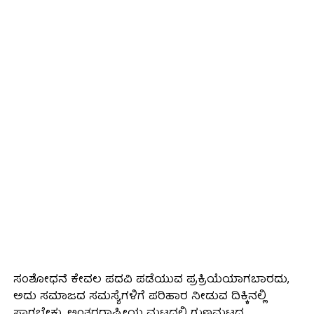
ಸಂಶೋಧನೆ ಕೇವಲ ಪದವಿ ಪಡೆಯುವ ಪ್ರಕ್ರಿಯೆಯಾಗಬಾರದು,
ಅದು ಸಮಾಜದ ಸಮಸ್ಯೆಗಳಿಗೆ ಪರಿಹಾರ ನೀಡುವ ದಿಕ್ಕಿನಲ್ಲಿ
ಸಾಗಬೇಕು. ಅಂತರರಾಷ್ಟ್ರೀಯ ಮಟ್ಟದಲ್ಲಿ ಗುಣಮಟ್ಟದ