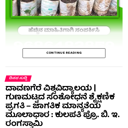
CONTINUE READING
ದಿನದ ಸುದ್ದಿ
ದಾವಣಗೆರೆ ವಿಶ್ವವಿದ್ಯಾಲಯ |
ಗುಣಮಟ್ಟದ ಸಂಶೋಧನೆ ಶೈಕ್ಷಣಿಕ
ಪ್ರಗತಿ – ಜಾಗತಿಕ ಮಾನ್ಯತೆಯ
ಮೂಲಾಧಾರ : ಕುಲಪತಿ ಪ್ರೊ. ಬಿ. ಇ.
ರಂಗಸ್ವಾಮಿ