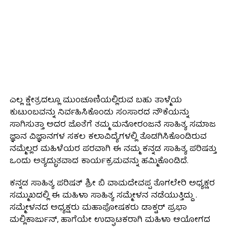
ಎಲ್ಲ ಕ್ಷೇತ್ರದಲ್ಲೂ ಮುಂಚೂಣಿಯಲ್ಲಿರುವ ಬಹು ತಾಳ್ಮೆಯ
ಕುಟುಂಬವನ್ನು ನಿರ್ವಹಿಸಿಕೊಂಡು ಸಂಸಾರದ ನೌಕೆಯನ್ನು
ಸಾಗಿಸುತ್ತಾ ಅದರ ಜೊತೆಗೆ ತಮ್ಮ ಮನೋರಂಜನೆ ಸಾಹಿತ್ಯ ಸಮಾಜ
ಜ್ಞಾನ ವಿಜ್ಞಾನಗಳ ಸಕಲ ಕಲಾವಿದ್ಯೆಗಳಲ್ಲಿ ತೊಡಗಿಸಿಕೊಂಡಿರುವ
ನಮ್ಮೆಲ್ಲರ ಮಹಿಳೆಯರ ಪರವಾಗಿ ಈ ನಮ್ಮ ಕನ್ನಡ ಸಾಹಿತ್ಯ ಪರಿಷತ್ತು
ಒಂದು ಅತ್ಯದ್ಭುತವಾದ ಕಾರ್ಯಕ್ರಮವನ್ನು ಹಮ್ಮಿಕೊಂಡಿದೆ.
ಕನ್ನಡ ಸಾಹಿತ್ಯ ಪರಿಷತ್ ಶ್ರೀ ಬಿ ವಾಮದೇವಪ್ಪ ತೊಗಲೇರಿ ಅಧ್ಯಕ್ಷರ
ಸಮ್ಮುಖದಲ್ಲಿ ಈ ಮಹಿಳಾ ಸಾಹಿತ್ಯ ಸಮ್ಮೇಳನ ನಡೆಯುತ್ತಿದ್ದು .
ಸಮ್ಮೇಳನದ ಅಧ್ಯಕ್ಷರು ಮಹಾಪೋಷಕರು ಡಾಕ್ಟರ್ ಪ್ರಭಾ
ಮಲ್ಲಿಕಾರ್ಜುನ್, ಹಾಗೆಯೇ ಉದ್ಘಾಟಕರಾಗಿ ಮಹಿಳಾ ಆಯೋಗದ