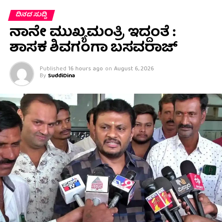
ದಿನದ ಸುದ್ದಿ
ನಾನೇ ಮುಖ್ಯಮಂತ್ರಿ ಇದ್ದಂತೆ :
ಶಾಸಕ ಶಿವಗಂಗಾ ಬಸವರಾಜ್
Published
16 hours ago
on
August 6, 2026
By
SuddiDina