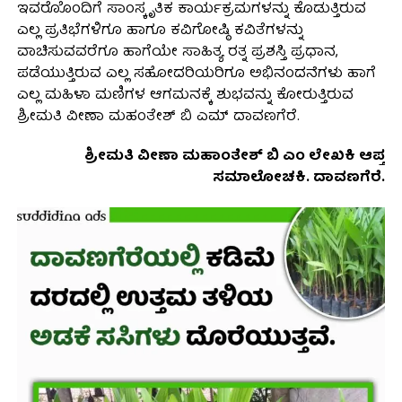
ಇವರೊೊಂದಿಗೆ ಸಾಂಸ್ಕೃತಿಕ ಕಾರ್ಯಕ್ರಮಗಳನ್ನು ಕೊಡುತ್ತಿರುವ
ಎಲ್ಲ ಪ್ರತಿಭೆಗಳಿಗೂ ಹಾಗೂ ಕವಿಗೋಷ್ಠಿ ಕವಿತೆಗಳನ್ನು
ವಾಚಿಸುವವರೆಗೂ ಹಾಗೆಯೇ ಸಾಹಿತ್ಯ ರತ್ನ ಪ್ರಶಸ್ತಿ ಪ್ರಧಾನ,
ಪಡೆಯುತ್ತಿರುವ ಎಲ್ಲ ಸಹೋದರಿಯರಿಗೂ ಅಭಿನಂದನೆಗಳು ಹಾಗೆ
ಎಲ್ಲ ಮಹಿಳಾ ಮಣಿಗಳ ಆಗಮನಕ್ಕೆ ಶುಭವನ್ನು ಕೋರುತ್ತಿರುವ
ಶ್ರೀಮತಿ ವೀಣಾ ಮಹಂತೇಶ್ ಬಿ ಎಮ್ ದಾವಣಗೆರೆ.
ಶ್ರೀಮತಿ ವೀಣಾ ಮಹಾಂತೇಶ್ ಬಿ ಎಂ ಲೇಖಕಿ ಆಪ್ತ
ಸಮಾಲೋಚಕಿ. ದಾವಣಗೆರೆ.