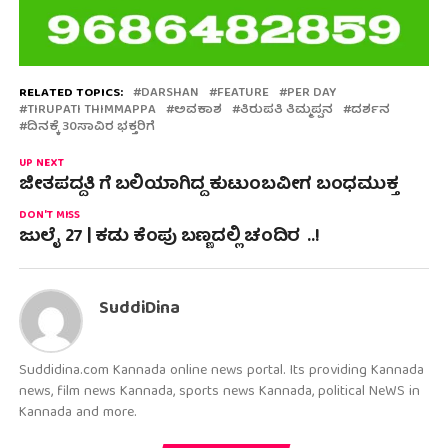
RELATED TOPICS:
DARSHAN
FEATURE
PER DAY
TIRUPATI THIMMAPPA
ಅವಕಾಶ
ತಿರುಪತಿ ತಿಮ್ಮಪ್ಪನ
ದರ್ಶನ
ದಿನಕ್ಕೆ 30ಸಾವಿರ ಭಕ್ತರಿಗೆ
UP NEXT
ಜೀತಪದ್ದತಿ ಗೆ ಬಲಿಯಾಗಿದ್ದ ಕುಟುಂಬವೀಗ ಬಂಧಮುಕ್ತ
DON'T MISS
ಜುಲೈ 27 | ಕಡು‌ ಕೆಂಪು ಬಣ್ಣದಲ್ಲಿ ಚಂದಿರ ..!
SuddiDina
Suddidina.com Kannada online news portal. Its providing Kannada
news, film news Kannada, sports news Kannada, political NeWS in
Kannada and more.