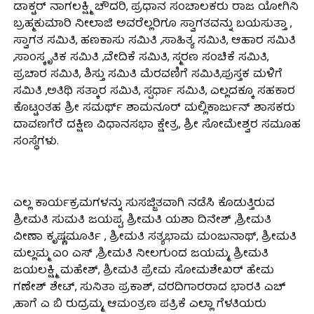
ಡಾಕ್ಟರ್ ನಾಗಲಕ್ಷ್ಮಿ ಚೌದರಿ, ಪ್ರಧಾನ ಸಂಚಾಲಕರು ರಾಜ ಯೋಗಿನಿ
ಬ್ರಹ್ಮಕುಮಾರಿ ನೀಲಾಜಿ ಅವರೆಲ್ಲರಿಗೂ ಸ್ವಾಗತವನ್ನು ಬಯಸುತ್ತಾ ,
ಸ್ವಾಗತ ಸಮಿತಿ, ಹಣಕಾಸು ಸಮಿತಿ ,ಸಾಹಿತ್ಯ ಸಮಿತಿ, ಆಹಾರ ಸಮಿತಿ
,ಸಾಂಸ್ಕೃತಿಕ ಸಮಿತಿ ,ವೇದಿಕೆ ಸಮಿತಿ, ಸ್ಮರಣ ಸಂಚಿಕೆ ಸಮಿತಿ,
ಪ್ರಚಾರ ಸಮಿತಿ, ಶಿಸ್ತು ಸಮಿತಿ ಮೆರವಣಿಗೆ ಸಮಿತಿ,ಪುಸ್ತಕ ಮಳಿಗೆ
ಸಮಿತಿ ,ಅತಿಥಿ ಸತ್ಕಾರ ಸಮಿತಿ, ಸ್ಪರ್ಧಾ ಸಮಿತಿ, ಎಲ್ಲದಕ್ಕೂ ಸಹಕಾರ
ಕೊಟ್ಟಂತಹ ಶ್ರೀ ಸಮರ್ಥ್ ಶಾಮನೂರ್ ಮಲ್ಲಿಕಾರ್ಜುನ್ ಶಾಸಕರು
ದಾವಣಗೆರೆ ದಕ್ಷಿಣ ವಿಧಾನಸಭಾ ಕ್ಷೇತ್ರ, ಶ್ರೀ ಸೋಮೇಶ್ವರ ಸಮೂಹ
ಸಂಸ್ಥೆಗಳು.
ಎಲ್ಲ ಕಾರ್ಯಕ್ರಮಗಳನ್ನು ಸುಸಜ್ಜಿತವಾಗಿ ನಡೆಸಿ ಕೊಡುತ್ತಿರುವ
ಶ್ರೀಮತಿ ಸುಮತಿ ಜಯಪ್ಪ, ಶ್ರೀಮತಿ ಯಶಾ ದಿನೇಶ್ ,ಶ್ರೀಮತಿ
ವೀಣಾ ಕೃಷ್ಣಮೂರ್ತಿ , ಶ್ರೀಮತಿ ಸತ್ಯಭಾಮ ಮಂಜುನಾಥ್, ಶ್ರೀಮತಿ
ಮಲ್ಲಮ್ಮ ಎಂ ಎಸ್ ,ಶ್ರೀಮತಿ ನೀಲಗುಂದ ಜಯಮ್ಮ, ಶ್ರೀಮತಿ
ಜಯಲಕ್ಷ್ಮಿ ಮಹೇಶ್, ಶ್ರೀಮತಿ ಪ್ರೇಮ ಸೋಮಶೇಖರ್ ಹೇಮ
ಗಣೇಶ್ ಶೇಟ್, ಸುನಿತಾ ಪ್ರಕಾಶ್, ವರದಿಗಾರರಾದ ಭಾರತಿ ಎಚ್
,ಹಾಗೆ ಎ ಬಿ ರುದ್ರಮ್ಮ, ಆಮಂತ್ರಣ ಪತ್ರಿಕೆ ಎಲ್ಲಾ ಗೆಳತಿಯರು