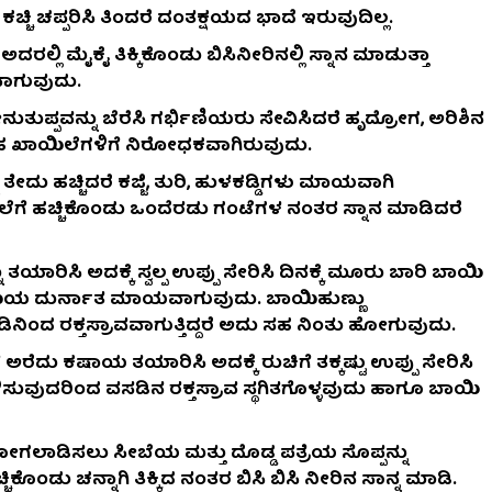
್ಚಿ ಚಪ್ಪರಿಸಿ ತಿಂದರೆ ದಂತಕ್ಷಯದ ಭಾದೆ ಇರುವುದಿಲ್ಲ.
ರಲ್ಲಿ ಮೈಕೈ ತಿಕ್ಕಿಕೊಂಡು ಬಿಸಿನೀರಿನಲ್ಲಿ ಸ್ನಾನ ಮಾಡುತ್ತಾ
ಾಗುವುದು.
ೇನುತುಪ್ಪವನ್ನು ಬೆರೆಸಿ ಗರ್ಭಿಣಿಯರು ಸೇವಿಸಿದರೆ ಹೃದ್ರೋಗ, ಅರಿಶಿನ
ತಹ ಖಾಯಿಲೆಗಳಿಗೆ ನಿರೋಧಕವಾಗಿರುವುದು.
ೇದು ಹಚ್ಚಿದರೆ ಕಜ್ಜಿ, ತುರಿ, ಹುಳಕಡ್ಡಿಗಳು ಮಾಯವಾಗಿ
ಗೆ ಹಚ್ಚಿಕೊಂಡು ಒಂದೆರಡು ಗಂಟೆಗಳ ನಂತರ ಸ್ನಾನ ಮಾಡಿದರೆ
ಾರಿಸಿ ಅದಕ್ಕೆ ಸ್ವಲ್ಪ ಉಪ್ಪು ಸೇರಿಸಿ ದಿನಕ್ಕೆ ಮೂರು ಬಾರಿ ಬಾಯಿ
ಯಿಯ ದುರ್ನಾತ ಮಾಯವಾಗುವುದು. ಬಾಯಿಹುಣ್ಣು
ಿಂದ ರಕ್ತಸ್ರಾವವಾಗುತ್ತಿದ್ದರೆ ಅದು ಸಹ ನಿಂತು ಹೋಗುವುದು.
 ಅರೆದು ಕಷಾಯ ತಯಾರಿಸಿ ಅದಕ್ಕೆ ರುಚಿಗೆ ತಕ್ಕಷ್ಟು ಉಪ್ಪು ಸೇರಿಸಿ
ಳಿಸುವುದರಿಂದ ವಸಡಿನ ರಕ್ತಸ್ರಾವ ಸ್ಥಗಿತಗೊಳ್ಳವುದು ಹಾಗೂ ಬಾಯಿ
 ಹೋಗಲಾಡಿಸಲು ಸೀಬೆಯ ಮತ್ತು ದೊಡ್ಡ ಪತ್ರೆಯ ಸೊಪ್ಪನ್ನು
ಚಿಕೊಂಡು ಚನ್ನಾಗಿ ತಿಕ್ಕಿದ ನಂತರ ಬಿಸಿ ಬಿಸಿ ನೀರಿನ ಸಾನ್ನ ಮಾಡಿ.