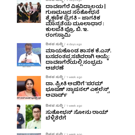
ದಿನದ ಸುದ್ದಿ
2 days ago
ದಾವಣಗೆರೆ ವಿಶ್ವವಿದ್ಯಾಲಯ |
ಗುಣಮಟ್ಟದ ಸಂಶೋಧನೆ
ಶೈಕ್ಷಣಿಕ ಪ್ರಗತಿ – ಜಾಗತಿಕ
ಮಾನ್ಯತೆಯ ಮೂಲಾಧಾರ :
ಕುಲಪತಿ ಪ್ರೊ. ಬಿ. ಇ.
ರಂಗಸ್ವಾಮಿ
ದಿನದ ಸುದ್ದಿ
4 days ago
ಮಾಯಕೊಂಡ ಶಾಸಕ ಕೆ.ಎಸ್.
ಬಸವಂತಪ್ಪ ಸಚಿವರಾಗಿ ಆಯ್ಕೆ:
ದಾವಣಗೆರೆಯಲ್ಲಿ ಸಂಭ್ರಮ
ಆಚರಣೆ
ದಿನದ ಸುದ್ದಿ
1 week ago
ಡಾ. ಪ್ರೀತಿ ಅವರಿಗೆ ‘ಪರಮ್
ಭೂಷಣ್ ನ್ಯಾಷನಲ್ ಎಕ್ಸಲೆನ್ಸ್
ಅವಾರ್ಡ್
ದಿನದ ಸುದ್ದಿ
1 week ago
ಸುಶೋಭನ್ ಸೋನು ರಾಯ್
ಬೆಳ್ಳಿತೆರೆಗೆ
ದಿನದ ಸುದ್ದಿ
1 week ago