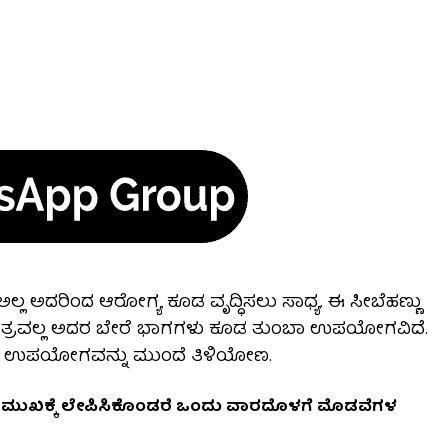
ಲ್ಲ ಅದರಿಂದ ಆರೋಗ್ಯ ಕೂಡ ವೃದ್ಧಿಸಲು ಸಾಧ್ಯ. ಈ‌ ಸೀಬೆಹಣ್ಣು
 ಮಾತ್ರವಲ್ಲ ಅದರ ಬೇರೆ ಭಾಗಗಳು ಕೂಡ ತುಂಬಾ ಉಪಯೋಗವಿದೆ.
ವ ಉಪಯೋಗವನ್ನು ಮುಂದೆ ತಿಳಿಯೋಣ.
ದು ಮುಖಕ್ಕೆ ಲೇಪಿಸಿಕೊಂಡರೆ ಒಂದು ವಾರದೊಳಗೆ ಮೊಡವೆಗಳ