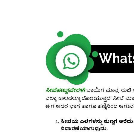
ಸೀಬೆಹಣ್ಣು(ಪೇರಳೆ)
ಬಾಯಿಗೆ ಮಾತ್ರ ರುಚಿ ಅ
ಎಲ್ಲಾ ಕಾಲದಲ್ಲೂ ದೊರೆಯುತ್ತದೆ. ಸೀಬೆ
ಈಗ ಅದರ ಭಾಗ ಹಾಗೂ ಹಣ್ಣಿನಿಂದ ಆಗು
ಸೀಬೆಯ ಎಲೆಗಳನ್ನು ನುಣ್ಣಗೆ ಅರೆ
ನಿವಾರಣೆಯಾಗುವುದು.