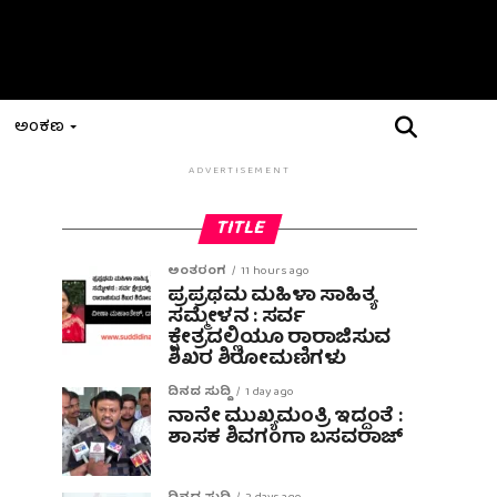
ಅಂಕಣ
ADVERTISEMENT
TITLE
ಅಂತರಂಗ
11 hours ago
ಪ್ರಪ್ರಥಮ ಮಹಿಳಾ ಸಾಹಿತ್ಯ
ಸಮ್ಮೇಳನ : ಸರ್ವ
ಕ್ಷೇತ್ರದಲ್ಲಿಯೂ ರಾರಾಜಿಸುವ
ಶಿಖರ ಶಿರೋಮಣಿಗಳು
ದಿನದ ಸುದ್ದಿ
1 day ago
ನಾನೇ ಮುಖ್ಯಮಂತ್ರಿ ಇದ್ದಂತೆ :
ಶಾಸಕ ಶಿವಗಂಗಾ ಬಸವರಾಜ್