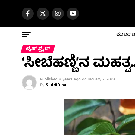
ಮುಖಪು
ಲೈಫ್ ಸ್ಟೈಲ್
‘ಸೀಬೆಹಣ್ಣಿ’ನ ಮಹತ್ವ..
Published
8 years ago
on
January 7, 2019
By
SuddiDina