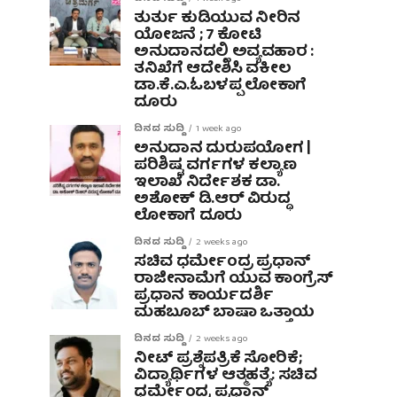
ತುರ್ತು ಕುಡಿಯುವ ನೀರಿನ
ಯೋಜನೆ ; 7 ಕೋಟಿ
ಅನುದಾನದಲ್ಲಿ ಅವ್ಯವಹಾರ :
ತನಿಖೆಗೆ ಆದೇಶಿಸಿ ವಕೀಲ
ಡಾ‌.ಕೆ.ಎ.ಓಬಳಪ್ಪ ಲೋಕಾಗೆ
ದೂರು
ದಿನದ ಸುದ್ದಿ
1 week ago
ಅನುದಾನ ದುರುಪಯೋಗ |
ಪರಿಶಿಷ್ಟ ವರ್ಗಗಳ ಕಲ್ಯಾಣ
ಇಲಾಖೆ ನಿರ್ದೇಶಕ ಡಾ.
ಅಶೋಕ್ ಡಿ.ಆರ್ ವಿರುದ್ಧ
ಲೋಕಾಗೆ ದೂರು
ದಿನದ ಸುದ್ದಿ
2 weeks ago
ಸಚಿವ ಧರ್ಮೇಂದ್ರ ಪ್ರಧಾನ್
ರಾಜೀನಾಮೆಗೆ ಯುವ ಕಾಂಗ್ರೆಸ್
ಪ್ರಧಾನ ಕಾರ್ಯದರ್ಶಿ
ಮಹಬೂಬ್ ಬಾಷಾ ಒತ್ತಾಯ
ದಿನದ ಸುದ್ದಿ
2 weeks ago
ನೀಟ್ ಪ್ರಶ್ನೆಪತ್ರಿಕೆ ಸೋರಿಕೆ;
ವಿದ್ಯಾರ್ಥಿಗಳ ಆತ್ಮಹತ್ಯೆ: ಸಚಿವ
ಧರ್ಮೇಂದ್ರ ಪ್ರಧಾನ್‌