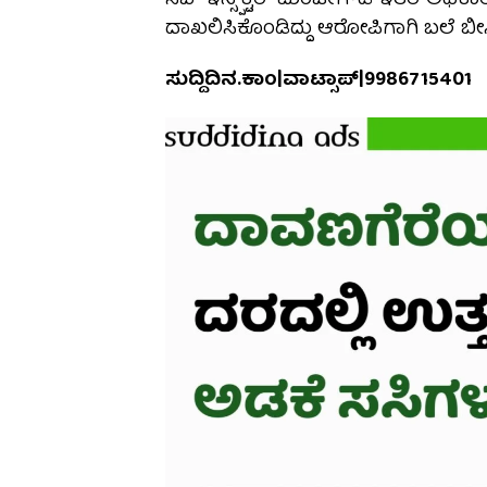
ಸಬ್ ಇನ್ಸ್ಪೆಕ್ಟರ್ ಮಂಜೇಗೌಡ ಇತರೆ ಅಧಿಕಾ
ದಾಖಲಿಸಿಕೊಂಡಿದ್ದು ಆರೋಪಿಗಾಗಿ ಬಲೆ ಬೀಸಿದ
ಸುದ್ದಿದಿನ.ಕಾಂ|ವಾಟ್ಸಾಪ್|9986715401