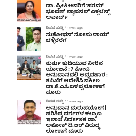
ಡಾ. ಪ್ರೀತಿ ಅವರಿಗೆ ‘ಪರಮ್
ಭೂಷಣ್ ನ್ಯಾಷನಲ್ ಎಕ್ಸಲೆನ್ಸ್
ಅವಾರ್ಡ್
ದಿನದ ಸುದ್ದಿ
1 week ago
ಸುಶೋಭನ್ ಸೋನು ರಾಯ್
ಬೆಳ್ಳಿತೆರೆಗೆ
ದಿನದ ಸುದ್ದಿ
1 week ago
ತುರ್ತು ಕುಡಿಯುವ ನೀರಿನ
ಯೋಜನೆ ; 7 ಕೋಟಿ
ಅನುದಾನದಲ್ಲಿ ಅವ್ಯವಹಾರ :
ತನಿಖೆಗೆ ಆದೇಶಿಸಿ ವಕೀಲ
ಡಾ‌.ಕೆ.ಎ.ಓಬಳಪ್ಪ ಲೋಕಾಗೆ
ದೂರು
ದಿನದ ಸುದ್ದಿ
1 week ago
ಅನುದಾನ ದುರುಪಯೋಗ |
ಪರಿಶಿಷ್ಟ ವರ್ಗಗಳ ಕಲ್ಯಾಣ
ಇಲಾಖೆ ನಿರ್ದೇಶಕ ಡಾ.
ಅಶೋಕ್ ಡಿ.ಆರ್ ವಿರುದ್ಧ
ಲೋಕಾಗೆ ದೂರು