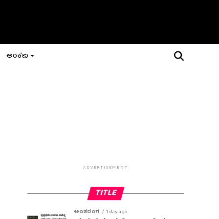
ಅಂಕಣ
ADVERTISEMENT
TITLE
ಅಂತರಂಗ
1 day ago