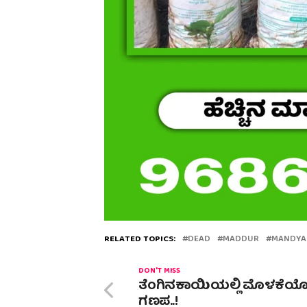
RELATED TOPICS:
DEAD
MADDUR
MANDYA
DON'T MISS
ತೆಂಗಿನಕಾಯಿಯಲ್ಲಿ ಮೊಳಕೆಯ
ಗಣಪ..!