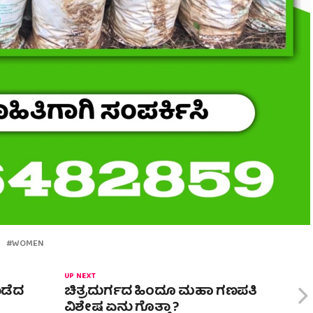
WOMEN
UP NEXT
ೊಡೆದ
ಚಿತ್ರದುರ್ಗದ ಹಿಂದೂ ಮಹಾ ಗಣಪತಿ
ವಿಶೇಷ ಏನು ಗೊತ್ತಾ ?