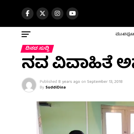
ಮುಖಪು
ದಿನದ ಸುದ್ದಿ
ನವ ವಿವಾಹಿತೆ 
Published
8 years ago
on
September 13, 2018
By
SuddiDina