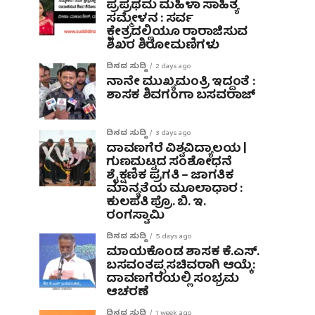
ಪ್ರಪ್ರಥಮ ಮಹಿಳಾ ಸಾಹಿತ್ಯ
ಸಮ್ಮೇಳನ : ಸರ್ವ
ಕ್ಷೇತ್ರದಲ್ಲಿಯೂ ರಾರಾಜಿಸುವ
ಶಿಖರ ಶಿರೋಮಣಿಗಳು
ದಿನದ ಸುದ್ದಿ
2 days ago
ನಾನೇ ಮುಖ್ಯಮಂತ್ರಿ ಇದ್ದಂತೆ :
ಶಾಸಕ ಶಿವಗಂಗಾ ಬಸವರಾಜ್
ದಿನದ ಸುದ್ದಿ
3 days ago
ದಾವಣಗೆರೆ ವಿಶ್ವವಿದ್ಯಾಲಯ |
ಗುಣಮಟ್ಟದ ಸಂಶೋಧನೆ
ಶೈಕ್ಷಣಿಕ ಪ್ರಗತಿ – ಜಾಗತಿಕ
ಮಾನ್ಯತೆಯ ಮೂಲಾಧಾರ :
ಕುಲಪತಿ ಪ್ರೊ. ಬಿ. ಇ.
ರಂಗಸ್ವಾಮಿ
ದಿನದ ಸುದ್ದಿ
5 days ago
ಮಾಯಕೊಂಡ ಶಾಸಕ ಕೆ.ಎಸ್.
ಬಸವಂತಪ್ಪ ಸಚಿವರಾಗಿ ಆಯ್ಕೆ:
ದಾವಣಗೆರೆಯಲ್ಲಿ ಸಂಭ್ರಮ
ಆಚರಣೆ
ದಿನದ ಸುದ್ದಿ
1 week ago