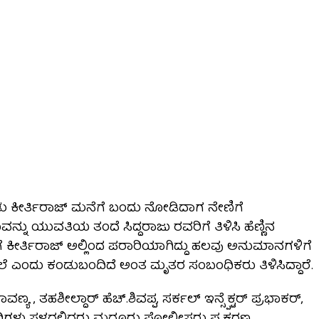
ೊಂಡು ಕೀರ್ತಿರಾಜ್ ಮನೆಗೆ ಬಂದು ನೋಡಿದಾಗ ನೇಣಿಗೆ
ು ಯುವತಿಯ ತಂದೆ ಸಿದ್ದರಾಜು ರವರಿಗೆ ತಿಳಿಸಿ ಹೆಣ್ಣಿನ
ಗೆ ಕೀರ್ತಿರಾಜ್ ಅಲ್ಲಿಂದ ಪರಾರಿಯಾಗಿದ್ದು ಹಲವು ಅನುಮಾನಗಳಿಗೆ
ೊಲೆ ಎಂದು ಕಂಡುಬಂದಿದೆ ಅಂತ ಮೃತರ ಸಂಬಂಧಿಕರು ತಿಳಿಸಿದ್ದಾರೆ.
ಾವಣ್ಯ , ತಹಶೀಲ್ದಾರ್ ಹೆಚ್.ಶಿವಪ್ಪ, ಸರ್ಕಲ್ ಇನ್ಸ್ಪೆಕ್ಟರ್ ಪ್ರಭಾಕರ್,