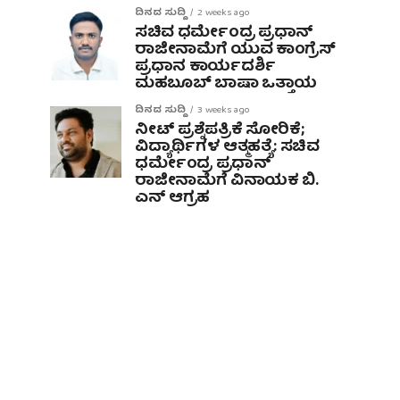
ದಿನದ ಸುದ್ದಿ
2 weeks ago
ಸಚಿವ ಧರ್ಮೇಂದ್ರ ಪ್ರಧಾನ್
ರಾಜೀನಾಮೆಗೆ ಯುವ ಕಾಂಗ್ರೆಸ್
ಪ್ರಧಾನ ಕಾರ್ಯದರ್ಶಿ
ಮಹಬೂಬ್ ಬಾಷಾ ಒತ್ತಾಯ
ದಿನದ ಸುದ್ದಿ
3 weeks ago
ನೀಟ್ ಪ್ರಶ್ನೆಪತ್ರಿಕೆ ಸೋರಿಕೆ;
ವಿದ್ಯಾರ್ಥಿಗಳ ಆತ್ಮಹತ್ಯೆ: ಸಚಿವ
ಧರ್ಮೇಂದ್ರ ಪ್ರಧಾನ್‌
ರಾಜೀನಾಮೆಗೆ ವಿನಾಯಕ ಬಿ.
ಎನ್ ಆಗ್ರಹ