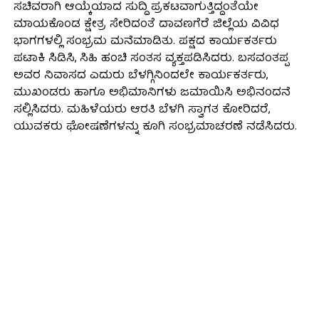
ಸಚಿವರಾಗಿ ಆಯ್ಕೆಯಾದ ಸುದ್ದಿ ಪ್ರಕಟವಾಗುತ್ತಿದ್ದಂತೆಯೇ
ಮಾಯಕೊಂಡ ಕ್ಷೇತ್ರ ಸೇರಿದಂತೆ ದಾವಣಗೆರೆ ಜಿಲ್ಲೆಯ ವಿವಿಧ
ಭಾಗಗಳಲ್ಲಿ ಸಂಭ್ರಮ ಮನೆಮಾಡಿತು. ಪಕ್ಷದ ಕಾರ್ಯಕರ್ತರು
ಪಟಾಕಿ ಸಿಡಿಸಿ, ಸಿಹಿ ಹಂಚಿ ಸಂತಸ ವ್ಯಕ್ತಪಡಿಸಿದರು. ಬಸವಂತಪ್ಪ
ಅವರ ನಿವಾಸದ ಎದುರು ಬೆಳಗ್ಗಿನಿಂದಲೇ ಕಾರ್ಯಕರ್ತರು,
ಮುಖಂಡರು ಹಾಗೂ ಅಭಿಮಾನಿಗಳು ಜಮಾಯಿಸಿ ಅಭಿನಂದನೆ
ಸಲ್ಲಿಸಿದರು. ಮಹಿಳೆಯರು ಆರತಿ ಬೆಳಗಿ ಸ್ವಾಗತ ಕೋರಿದರೆ,
ಯುವಕರು ಘೋಷಣೆಗಳನ್ನು ಕೂಗಿ ಸಂಭ್ರಮಾಚರಣೆ ನಡೆಸಿದರು.