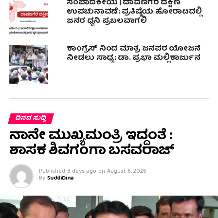
ಸಂಪಾದಕೀಯ | ದಾವಣಗೆರೆ ದಕ್ಷಿಣ
ಉಪಚುನಾವಣೆ: ಪ್ರತಿಷ್ಠೆಯ ಹೋರಾಟದಲ್ಲಿ
ಜನರ ಧ್ವನಿ ಪ್ರಬಲವಾಗಲಿ
ಕಾಂಗ್ರೆಸ್ ನಿಂದ ಮಾತ್ರ ಜನಪರ ಯೋಜನೆ
ನೀಡಲು ಸಾಧ್ಯ: ಡಾ. ಪ್ರಭಾ ಮಲ್ಲಿಕಾರ್ಜುನ
ದಿನದ ಸುದ್ದಿ
ನಾನೇ ಮುಖ್ಯಮಂತ್ರಿ ಇದ್ದಂತೆ :
ಶಾಸಕ ಶಿವಗಂಗಾ ಬಸವರಾಜ್
Published
3 days ago
on
August 6, 2026
By
SuddiDina