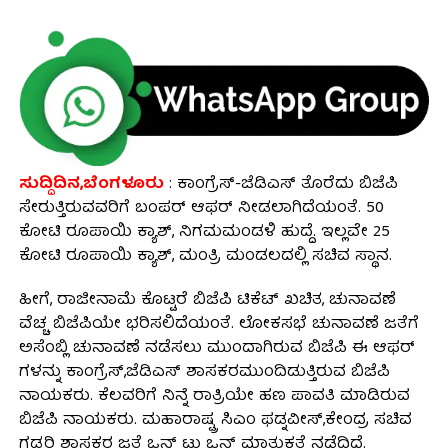
ಸುದ್ದಿದಿನ,ಬೆಂಗಳೂರು
: ಕಾಂಗ್ರೆಸ್-ಜೆಡಿಎಸ್ ತೊರೆದು ಬಿಜೆಪಿ
ಸೇರುತ್ತಿರುವವರಿಗೆ ಬಂಪರ್​​ ಆಫರ್ ನೀಡಲಾಗಿದೆಯಂತೆ. 50
ಕೋಟಿ ರೂಪಾಯಿ ಕ್ಯಾಶ್​, ನಿಗಮಮಂಡಳಿ ಹುದ್ದೆ. ಇಲ್ಲವೇ 25
ಕೋಟಿ ರೂಪಾಯಿ ಕ್ಯಾಶ್​, ಮಂತ್ರಿ ಮಂಡಲದಲ್ಲಿ ಸಚಿವ ಸ್ಥಾನ.
ಹೀಗೆ, ರಾಜೀನಾಮೆ ಕೊಟ್ಟರೆ ಬಿಜೆಪಿ ಟಿಕೆಟ್ ಖಚಿತ, ಚುನಾವಣೆ
ವೆಚ್ಚ ಬಿಜೆಪಿಯೇ ಭರಿಸಲಿದೆಯಂತೆ. ಲೋಕಸಭೆ ಚುನಾವಣೆ ಜತೆಗೆ
ಅಸೆಂಬ್ಲಿ ಚುನಾವಣೆ ನಡೆಸಲು ಮುಂದಾಗಿರುವ ಬಿಜೆಪಿ ಈ ಆಫರ್​​
ಗಳನ್ನು ಕಾಂಗ್ರೆಸ್,ಜೆಡಿಎಸ್ ಶಾಸಕರಮುಂದಿಡುತ್ತಿರುವ ಬಿಜೆಪಿ
ನಾಯಕರು. ಕೆಲವರಿಗೆ ನಿನ್ನೆ ರಾತ್ರಿಯೇ ಹಣ ಪಾವತಿ ಮಾಡಿರುವ
ಬಿಜೆಪಿ ನಾಯಕರು. ಮಹಾರಾಷ್ಟ್ರ ಸಿಎಂ ಫಡ್ನವೀಸ್,ಕೇಂದ್ರ ಸಚಿವ
ಗಡ್ಕರಿ ಶಾಸಕರ ಜತೆ ಒನ್​ ಟು ಒನ್ ಮಾತುಕತೆ ನಡೆದಿದೆ.