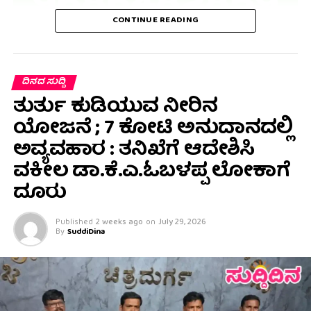
CONTINUE READING
ದಿನದ ಸುದ್ದಿ
ತುರ್ತು ಕುಡಿಯುವ ನೀರಿನ
ಯೋಜನೆ ; 7 ಕೋಟಿ ಅನುದಾನದಲ್ಲಿ
ಅವ್ಯವಹಾರ : ತನಿಖೆಗೆ ಆದೇಶಿಸಿ
ವಕೀಲ ಡಾ‌.ಕೆ.ಎ.ಓಬಳಪ್ಪ ಲೋಕಾಗೆ
ದೂರು
Published
2 weeks ago
on
July 29, 2026
By
SuddiDina