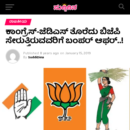
ರಾಜಕೀಯ
ಕಾಂಗ್ರೆಸ್-ಜೆಡಿಎಸ್ ತೊರೆದು ಬಿಜೆಪಿ
ಸೇರುತ್ತಿರುವವರಿಗೆ ಬಂಪರ್​​ ಆಫರ್..!
Published
8 years ago
on
January 15, 2019
By
SuddiDina