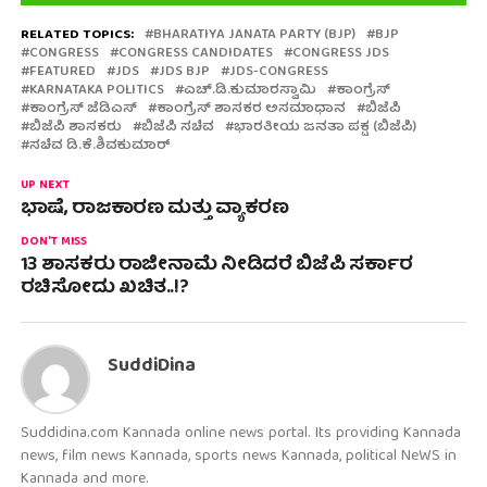
RELATED TOPICS:
BHARATIYA JANATA PARTY (BJP)
BJP
CONGRESS
CONGRESS CANDIDATES
CONGRESS JDS
FEATURED
JDS
JDS BJP
JDS-CONGRESS
KARNATAKA POLITICS
ಎಚ್.ಡಿ.ಕುಮಾರಸ್ವಾಮಿ
ಕಾಂಗ್ರೆಸ್
ಕಾಂಗ್ರೆಸ್ ಜೆಡಿಎಸ್
ಕಾಂಗ್ರೆಸ್ ಶಾಸಕರ ಅಸಮಾಧಾನ
ಬಿಜೆಪಿ
ಬಿಜೆಪಿ ಶಾಸಕರು
ಬಿಜೆಪಿ ಸಚಿವ
ಭಾರತೀಯ ಜನತಾ ಪಕ್ಷ (ಬಿಜೆಪಿ)
ಸಚಿವ ಡಿ.ಕೆ.ಶಿವಕುಮಾರ್
UP NEXT
ಭಾಷೆ, ರಾಜಕಾರಣ ಮತ್ತು ವ್ಯಾಕರಣ
DON'T MISS
13 ಶಾಸಕರು ರಾಜೀನಾಮೆ ನೀಡಿದರೆ ಬಿಜೆಪಿ ಸರ್ಕಾರ
ರಚಿಸೋದು ಖಚಿತ..!?
SuddiDina
Suddidina.com Kannada online news portal. Its providing Kannada
news, film news Kannada, sports news Kannada, political NeWS in
Kannada and more.