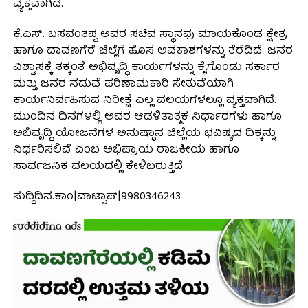
ವ್ಯಕ್ತವಾಗಿದೆ.
ಕೆ.ಎಸ್. ಬಸವಂತಪ್ಪ ಅವರ ಸಚಿವ ಸ್ಥಾನವು ಮಾಯಕೊಂಡ ಕ್ಷೇತ್ರ
ಹಾಗೂ ದಾವಣಗೆರೆ ಜಿಲ್ಲೆಗೆ ಹೊಸ ಅವಕಾಶಗಳನ್ನು ತೆರೆದಿದೆ. ಜನರ
ವಿಶ್ವಾಸಕ್ಕೆ ತಕ್ಕಂತೆ ಅಭಿವೃದ್ಧಿ ಕಾರ್ಯಗಳನ್ನು ಕೈಗೊಂಡು ಸರ್ಕಾರ
ಮತ್ತು ಜನರ ನಡುವೆ ಪರಿಣಾಮಕಾರಿ ಸೇತುವೆಯಾಗಿ
ಕಾರ್ಯನಿರ್ವಹಿಸುವ ನಿರೀಕ್ಷೆ ಎಲ್ಲ ವಲಯಗಳಲ್ಲೂ ವ್ಯಕ್ತವಾಗಿದೆ.
ಮುಂದಿನ ದಿನಗಳಲ್ಲಿ ಅವರ ಆಡಳಿತಾತ್ಮಕ ನಿರ್ಧಾರಗಳು ಹಾಗೂ
ಅಭಿವೃದ್ಧಿ ಯೋಜನೆಗಳ ಅನುಷ್ಠಾನ ಜಿಲ್ಲೆಯ ಭವಿಷ್ಯದ ದಿಕ್ಕನ್ನು
ನಿರ್ಧರಿಸಲಿವೆ ಎಂಬ ಅಭಿಪ್ರಾಯ ರಾಜಕೀಯ ಹಾಗೂ
ಸಾರ್ವಜನಿಕ ವಲಯದಲ್ಲಿ ಕೇಳಿಬರುತ್ತಿದೆ.
ಸುದ್ದಿದಿನ.ಕಾಂ|ವಾಟ್ಸಾಪ್|9980346243