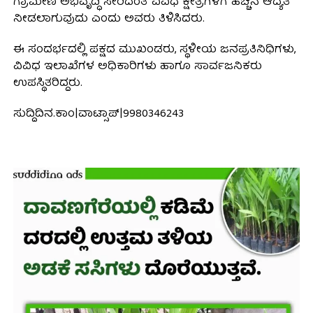
ಗ್ರಾಮೀಣ ಅಭಿವೃದ್ಧಿ ಸೇರಿದಂತೆ ವಿವಿಧ ಕ್ಷೇತ್ರಗಳಿಗೆ ಹೆಚ್ಚಿನ ಆದ್ಯತೆ
ನೀಡಲಾಗುವುದು ಎಂದು ಅವರು ತಿಳಿಸಿದರು.
ಈ ಸಂದರ್ಭದಲ್ಲಿ ಪಕ್ಷದ ಮುಖಂಡರು, ಸ್ಥಳೀಯ ಜನಪ್ರತಿನಿಧಿಗಳು,
ವಿವಿಧ ಇಲಾಖೆಗಳ ಅಧಿಕಾರಿಗಳು ಹಾಗೂ ಸಾರ್ವಜನಿಕರು
ಉಪಸ್ಥಿತರಿದ್ದರು.
ಸುದ್ದಿದಿನ.ಕಾಂ|ವಾಟ್ಸಾಪ್|9980346243