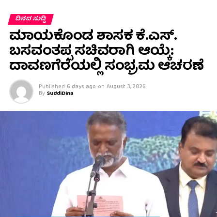
ದಿನದ ಸುದ್ದಿ
ಮಾಯಕೊಂಡ ಶಾಸಕ ಕೆ.ಎಸ್.
ಬಸವಂತಪ್ಪ ಸಚಿವರಾಗಿ ಆಯ್ಕೆ:
ದಾವಣಗೆರೆಯಲ್ಲಿ ಸಂಭ್ರಮ ಆಚರಣೆ
Published
6 days ago
on
August 3, 2026
By
SuddiDina