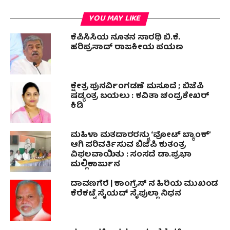
YOU MAY LIKE
ಕೆಪಿಸಿಸಿಯ ನೂತನ ಸಾರಥಿ ಬಿ.ಕೆ.
ಹರಿಪ್ರಸಾದ್ ರಾಜಕೀಯ ಪಯಣ
ಕ್ಷೇತ್ರ ಪುನರ್ವಿಂಗಡಣೆ ಮಸೂದೆ ; ಬಿಜೆಪಿ
ಷಡ್ಯಂತ್ರ ಬಯಲು : ಕವಿತಾ ಚಂದ್ರಶೇಖರ್
ಕಿಡಿ
ಮಹಿಳಾ ಮತದಾರರನ್ನು ‘ವೋಟ್ ಬ್ಯಾಂಕ್’
ಆಗಿ ಪರಿವರ್ತಿಸುವ ಬಿಜೆಪಿ ಕುತಂತ್ರ
ವಿಫಲವಾಯಿತು : ಸಂಸದೆ ಡಾ.ಪ್ರಭಾ
ಮಲ್ಲಿಕಾರ್ಜುನ
ದಾವಣಗೆರೆ | ಕಾಂಗ್ರೆಸ್ ನ ಹಿರಿಯ ಮುಖಂಡ
ಕೆರೆಕಟ್ಟೆ ಸೈಯದ್ ಸೈಫುಲ್ಲಾ ನಿಧನ