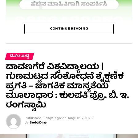
CONTINUE READING
ದಿನದ ಸುದ್ದಿ
ದಾವಣಗೆರೆ ವಿಶ್ವವಿದ್ಯಾಲಯ |
ಗುಣಮಟ್ಟದ ಸಂಶೋಧನೆ ಶೈಕ್ಷಣಿಕ
ಪ್ರಗತಿ – ಜಾಗತಿಕ ಮಾನ್ಯತೆಯ
ಮೂಲಾಧಾರ : ಕುಲಪತಿ ಪ್ರೊ. ಬಿ. ಇ.
ರಂಗಸ್ವಾಮಿ
Published
3 days ago
on
August 5, 2026
By
SuddiDina