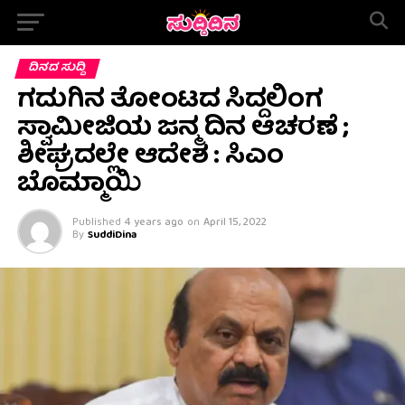
ದಿನದ ಸುದ್ದಿ
ಗದುಗಿನ ತೋಂಟದ ಸಿದ್ದಲಿಂಗ
ಸ್ವಾಮೀಜಿಯ ಜನ್ಮ ದಿನ ಆಚರಣೆ ;
ಶೀಘ್ರದಲ್ಲೇ ಆದೇಶ : ಸಿಎಂ
ಬೊಮ್ಮಾಯಿ
Published
4 years ago
on
April 15, 2022
By
SuddiDina