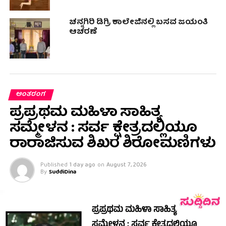
ಚನ್ನಗಿರಿ ಡಿಗ್ರಿ ಕಾಲೇಜಿನಲ್ಲಿ ಬಸವ ಜಯಂತಿ
ಆಚರಣೆ
ಅಂತರಂಗ
ಪ್ರಪ್ರಥಮ ಮಹಿಳಾ ಸಾಹಿತ್ಯ
ಸಮ್ಮೇಳನ : ಸರ್ವ ಕ್ಷೇತ್ರದಲ್ಲಿಯೂ
ರಾರಾಜಿಸುವ ಶಿಖರ ಶಿರೋಮಣಿಗಳು
Published
1 day ago
on
August 7, 2026
By
SuddiDina