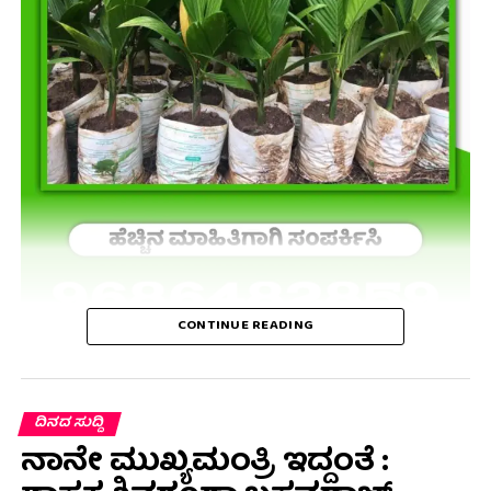
CONTINUE READING
ದಿನದ ಸುದ್ದಿ
ನಾನೇ ಮುಖ್ಯಮಂತ್ರಿ ಇದ್ದಂತೆ :