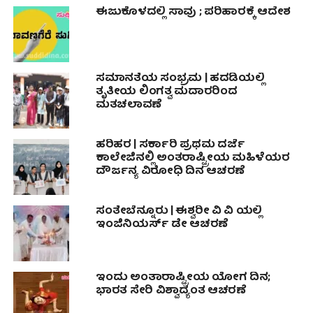
ಈಜುಕೊಳದಲ್ಲಿ ಸಾವು ; ಪರಿಹಾರಕ್ಕೆ ಆದೇಶ
ಸಮಾನತೆಯ ಸಂಭ್ರಮ | ಹದಡಿಯಲ್ಲಿ
ತೃತೀಯ ಲಿಂಗತ್ವ ಮದಾರರಿಂದ
ಮತಚಲಾವಣೆ
ಹರಿಹರ | ಸರ್ಕಾರಿ ಪ್ರಥಮ ದರ್ಜೆ
ಕಾಲೇಜಿನಲ್ಲಿ ಅಂತರಾಷ್ಟ್ರೀಯ ಮಹಿಳೆಯರ
ದೌರ್ಜನ್ಯ ವಿರೋಧಿ ದಿನ ಆಚರಣೆ
ಸಂತೇಬೆನ್ನೂರು | ಈಶ್ವರೀ ವಿ ವಿ ಯಲ್ಲಿ
ಇಂಜಿನಿಯರ್ಸ್ ಡೇ ಆಚರಣೆ
ಇಂದು ಅಂತಾರಾಷ್ಟ್ರೀಯ ಯೋಗ ದಿನ;
ಭಾರತ ಸೇರಿ ವಿಶ್ವಾದ್ಯಂತ ಆಚರಣೆ