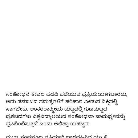
ಸಂಶೋಧನೆ ಕೇವಲ ಪದವಿ ಪಡೆಯುವ ಪ್ರಕ್ರಿಯೆಯಾಗಬಾರದು,
ಅದು ಸಮಾಜದ ಸಮಸ್ಯೆಗಳಿಗೆ ಪರಿಹಾರ ನೀಡುವ ದಿಕ್ಕಿನಲ್ಲಿ
ಸಾಗಬೇಕು. ಅಂತರರಾಷ್ಟ್ರೀಯ ಮಟ್ಟದಲ್ಲಿ ಗುಣಮಟ್ಟದ
ಪ್ರಕಟಣೆಗಳು ವಿಶ್ವವಿದ್ಯಾಲಯದ ಸಂಶೋಧನಾ ಸಾಮರ್ಥ್ಯವನ್ನು
ಪ್ರತಿಬಿಂಬಿಸುತ್ತವೆ ಎಂದು ಅಭಿಪ್ರಾಯಪಟ್ಟರು.
ಮುಖ್ಯ ಸಂಪನ್ಮೂಲ ವ್ಯಕ್ತಿಯಾಗಿ ಭಾಗವಹಿಸಿದ್ದ ಯು ಕೆ