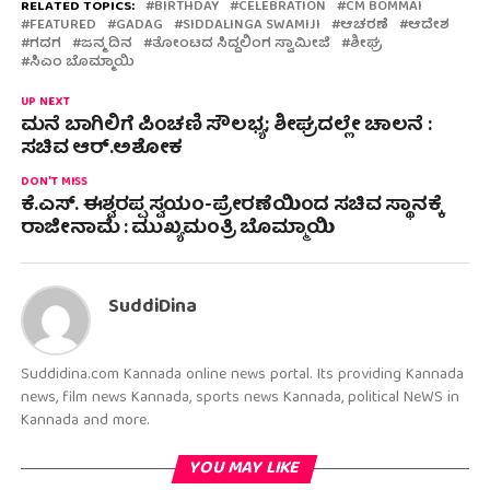
RELATED TOPICS:
BIRTHDAY
CELEBRATION
CM BOMMAI
FEATURED
GADAG
SIDDALINGA SWAMIJI
ಆಚರಣೆ
ಆದೇಶ
ಗದಗ
ಜನ್ಮ ದಿನ
ತೋಂಟದ ಸಿದ್ದಲಿಂಗ ಸ್ವಾಮೀಜಿ
ಶೀಘ್ರ
ಸಿಎಂ ಬೊಮ್ಮಾಯಿ
UP NEXT
ಮನೆ ಬಾಗಿಲಿಗೆ ಪಿಂಚಣಿ ಸೌಲಭ್ಯ; ಶೀಘ್ರದಲ್ಲೇ ಚಾಲನೆ :
ಸಚಿವ ಆರ್.ಅಶೋಕ
DON'T MISS
ಕೆ.ಎಸ್. ಈಶ್ವರಪ್ಪ ಸ್ವಯಂ-ಪ್ರೇರಣೆಯಿಂದ ಸಚಿವ ಸ್ಥಾನಕ್ಕೆ
ರಾಜೀನಾಮೆ : ಮುಖ್ಯಮಂತ್ರಿ ಬೊಮ್ಮಾಯಿ
SuddiDina
Suddidina.com Kannada online news portal. Its providing Kannada
news, film news Kannada, sports news Kannada, political NeWS in
Kannada and more.
YOU MAY LIKE