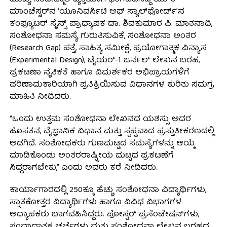
ಮಾಂಚೆಸ್ಟರ್‌ನ ‘ಯೂನಿವರ್ಸಿಟಿ ಆಫ್ ಸ್ಯಾಲ್‌ಫೋರ್ಡ್’ನ
ಕಂಪ್ಯೂಟರ್ ಸೈನ್ಸ್ ಪ್ರಾಧ್ಯಾಪಕ ಡಾ. ಶಿವಕುಮಾರ ಪಿ. ಮಾತನಾಡಿ,
ಸಂಶೋಧನಾ ಸಮಸ್ಯೆ ಗುರುತಿಸುವಿಕೆ, ಸಂಶೋಧನಾ ಅಂತರ
(Research Gap) ಪತ್ತೆ, ಸಾಹಿತ್ಯ ಸಮೀಕ್ಷೆ, ಪ್ರಯೋಗಾತ್ಮಕ ವಿನ್ಯಾಸ
(Experimental Design), ಟೈಯರ್-1 ಜರ್ನಲ್ ಲೇಖನ ಬರಹ,
ಪ್ರಕಟಣಾ ನೈತಿಕತೆ ಹಾಗೂ ವಿಮರ್ಶಕರ ಅಭಿಪ್ರಾಯಗಳಿಗೆ
ಪರಿಣಾಮಕಾರಿಯಾಗಿ ಪ್ರತಿಕ್ರಿಯಿಸುವ ವಿಧಾನಗಳ ಕುರಿತು ಸಮಗ್ರ
ಮಾಹಿತಿ ನೀಡಿದರು.
“ಒಂದು ಉತ್ತಮ ಸಂಶೋಧನಾ ಲೇಖನದ ಯಶಸ್ಸು ಅದರ
ಹೊಸತನ, ವೈಜ್ಞಾನಿಕ ವಿಧಾನ ಮತ್ತು ಸ್ಪಷ್ಟವಾದ ಪ್ರಸ್ತುತೀಕರಣದಲ್ಲಿ
ಅಡಗಿದೆ. ಸಂಶೋಧಕರು ಗುಣಮಟ್ಟದ ಸಮಸ್ಯೆಗಳನ್ನು ಆಯ್ಕೆ
ಮಾಡಿಕೊಂಡು ಅಂತರರಾಷ್ಟ್ರೀಯ ಮಟ್ಟದ ಪ್ರಕಟಣೆಗೆ
ಸಿದ್ಧರಾಗಬೇಕು,” ಎಂದು ಅವರು ಕರೆ ನೀಡಿದರು.
ಕಾರ್ಯಾಗಾರದಲ್ಲಿ 250ಕ್ಕೂ ಹೆಚ್ಚು ಸಂಶೋಧನಾ ವಿದ್ಯಾರ್ಥಿಗಳು,
ಸ್ನಾತಕೋತ್ತರ ವಿದ್ಯಾರ್ಥಿಗಳು ಹಾಗೂ ವಿವಿಧ ವಿಭಾಗಗಳ
ಅಧ್ಯಾಪಕರು ಭಾಗವಹಿಸಿದ್ದರು. ಪೋಸ್ಟರ್ ಪ್ರಸೆಂಟೇಷನ್‌ಗಳು,
ಸಂವಾದಾತ್ಮಕ ಚರ್ಚೆಗಳು ಮತ್ತು ಸಂಶೋಧನಾ ಲೇಖನ ಬರಹದ