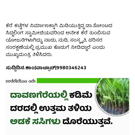
ಕೆರೆ ಕಟ್ಟೆಗಳ ನಿರ್ಮಾಣಕ್ಕಾಗಿ ಮಿಡಿಯುತ್ತಿದ್ದ ಡಾ.ತೋಂಟದ
ಸಿದ್ದಲಿಂಗ ಸ್ವಾಮೀಜಿಯವರಿಂದ ಅನೇಕ ಕೆರೆ ತುಂಬಿಸುವ
ಯೋಜನೆಗಳಾಗಿದ್ದು, ನಾಡು, ನುಡಿ, ಸಂಸ್ಕೃತಿ, ಪರಿಸರ
ಸಂರಕ್ಷಣೆಯಲ್ಲಿ ಪ್ರಮುಖ ಕೊಡುಗೆ ನೀಡಿದ್ದಾರೆ ಎಂದು
ಮುಖ್ಯಮಂತ್ರಿ ತಿಳಿಸಿದರು.
ಸುದ್ದಿದಿನ.ಕಾಂ|ವಾಟ್ಸಾಪ್|9980346243