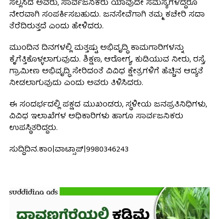
ಸಲ್ಲಿಸಿದ ಅವರು, ಸಾರ್ವಜನಿಕರು ಯಾವುದೇ ಸಮಸ್ಯೆಗಳಿದ್ದರೂ
ನೇರವಾಗಿ ಸಂಪರ್ಕಿಸಬಹುದು. ಜನಸೇವೆಗಾಗಿ ತಮ್ಮ ಕಚೇರಿ ಸದಾ
ತೆರೆದಿರುತ್ತದೆ ಎಂದು ಹೇಳಿದರು.
ಮುಂದಿನ ದಿನಗಳಲ್ಲಿ ಮತ್ತಷ್ಟು ಅಭಿವೃದ್ಧಿ ಕಾಮಗಾರಿಗಳನ್ನು
ಕೈಗೆತ್ತಿಕೊಳ್ಳಲಾಗುವುದು. ಶಿಕ್ಷಣ, ಆರೋಗ್ಯ, ಕುಡಿಯುವ ನೀರು, ರಸ್ತೆ,
ಗ್ರಾಮೀಣ ಅಭಿವೃದ್ಧಿ ಸೇರಿದಂತೆ ವಿವಿಧ ಕ್ಷೇತ್ರಗಳಿಗೆ ಹೆಚ್ಚಿನ ಆದ್ಯತೆ
ನೀಡಲಾಗುವುದು ಎಂದು ಅವರು ತಿಳಿಸಿದರು.
ಈ ಸಂದರ್ಭದಲ್ಲಿ ಪಕ್ಷದ ಮುಖಂಡರು, ಸ್ಥಳೀಯ ಜನಪ್ರತಿನಿಧಿಗಳು,
ವಿವಿಧ ಇಲಾಖೆಗಳ ಅಧಿಕಾರಿಗಳು ಹಾಗೂ ಸಾರ್ವಜನಿಕರು
ಉಪಸ್ಥಿತರಿದ್ದರು.
ಸುದ್ದಿದಿನ.ಕಾಂ|ವಾಟ್ಸಾಪ್|9980346243