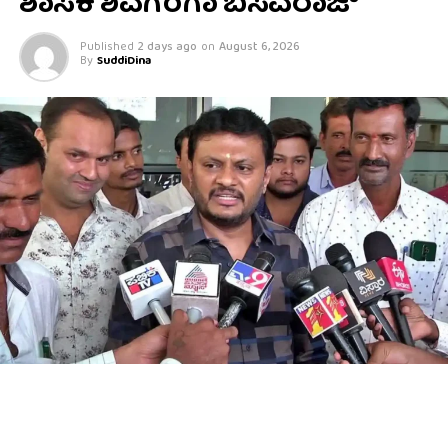
ಶಾಸಕ ಶಿವಗಂಗಾ ಬಸವರಾಜ್
Published
2 days ago
on
August 6, 2026
By
SuddiDina