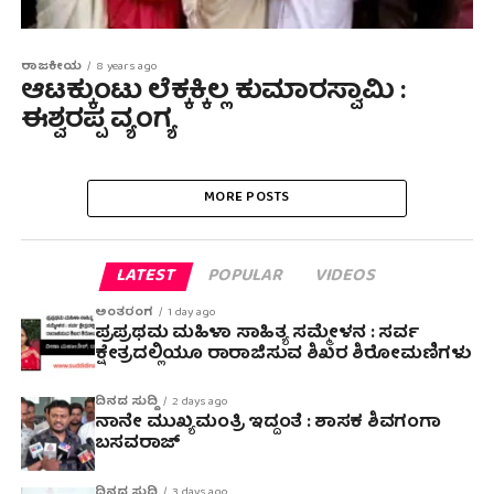
ರಾಜಕೀಯ
8 years ago
ಆಟಕ್ಕುಂಟು ಲೆಕ್ಕಕ್ಕಿಲ್ಲ‌ ಕುಮಾರಸ್ವಾಮಿ :
ಈಶ್ವರಪ್ಪ ವ್ಯಂಗ್ಯ
MORE POSTS
LATEST
POPULAR
VIDEOS
ಅಂತರಂಗ
1 day ago
ಪ್ರಪ್ರಥಮ ಮಹಿಳಾ ಸಾಹಿತ್ಯ ಸಮ್ಮೇಳನ : ಸರ್ವ
ಕ್ಷೇತ್ರದಲ್ಲಿಯೂ ರಾರಾಜಿಸುವ ಶಿಖರ ಶಿರೋಮಣಿಗಳು
ದಿನದ ಸುದ್ದಿ
2 days ago
ನಾನೇ ಮುಖ್ಯಮಂತ್ರಿ ಇದ್ದಂತೆ : ಶಾಸಕ ಶಿವಗಂಗಾ
ಬಸವರಾಜ್
ದಿನದ ಸುದ್ದಿ
3 days ago