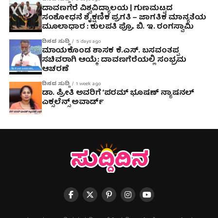
ದಾವಣಗೆರೆ ವಿಶ್ವವಿದ್ಯಾಲಯ | ಗುಣಮಟ್ಟದ
ಸಂಶೋಧನೆ ಶೈಕ್ಷಣಿಕ ಪ್ರಗತಿ – ಜಾಗತಿಕ ಮಾನ್ಯತೆಯ
ಮೂಲಾಧಾರ : ಕುಲಪತಿ ಪ್ರೊ. ಬಿ. ಇ. ರಂಗಸ್ವಾಮಿ
ದಿನದ ಸುದ್ದಿ
5 days ago
ಮಾಯಕೊಂಡ ಶಾಸಕ ಕೆ.ಎಸ್. ಬಸವಂತಪ್ಪ
ಸಚಿವರಾಗಿ ಆಯ್ಕೆ: ದಾವಣಗೆರೆಯಲ್ಲಿ ಸಂಭ್ರಮ
ಆಚರಣೆ
ದಿನದ ಸುದ್ದಿ
1 week ago
ಡಾ. ಪ್ರೀತಿ ಅವರಿಗೆ ‘ಪರಮ್ ಭೂಷಣ್ ನ್ಯಾಷನಲ್
ಎಕ್ಸಲೆನ್ಸ್ ಅವಾರ್ಡ್