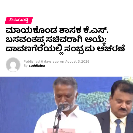
ದಿನದ ಸುದ್ದಿ
ಮಾಯಕೊಂಡ ಶಾಸಕ ಕೆ.ಎಸ್.
ಬಸವಂತಪ್ಪ ಸಚಿವರಾಗಿ ಆಯ್ಕೆ:
ದಾವಣಗೆರೆಯಲ್ಲಿ ಸಂಭ್ರಮ ಆಚರಣೆ
Published
6 days ago
on
August 3, 2026
By
SuddiDina