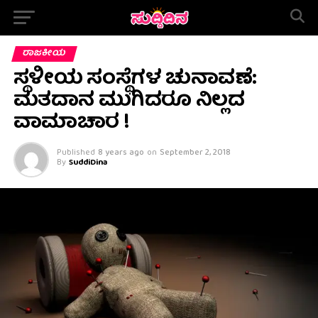
ರಾಜಕೀಯ
ಸ್ಥಳೀಯ ಸಂಸ್ಥೆಗಳ ಚುನಾವಣೆ:
ಮತದಾನ ಮುಗಿದರೂ ನಿಲ್ಲದ
ವಾಮಾಚಾರ !
Published
8 years ago
on
September 2, 2018
By
SuddiDina