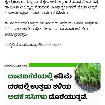
ಕೈಗೆತ್ತಿಕೊಳ್ಳಲಾಗುವುದು. ಶಿಕ್ಷಣ, ಆರೋಗ್ಯ, ಕುಡಿಯುವ ನೀರು, ರಸ್ತೆ,
ಗ್ರಾಮೀಣ ಅಭಿವೃದ್ಧಿ ಸೇರಿದಂತೆ ವಿವಿಧ ಕ್ಷೇತ್ರಗಳಿಗೆ ಹೆಚ್ಚಿನ ಆದ್ಯತೆ
ನೀಡಲಾಗುವುದು ಎಂದು ಅವರು ತಿಳಿಸಿದರು.
ಈ ಸಂದರ್ಭದಲ್ಲಿ ಪಕ್ಷದ ಮುಖಂಡರು, ಸ್ಥಳೀಯ ಜನಪ್ರತಿನಿಧಿಗಳು,
ವಿವಿಧ ಇಲಾಖೆಗಳ ಅಧಿಕಾರಿಗಳು ಹಾಗೂ ಸಾರ್ವಜನಿಕರು
ಉಪಸ್ಥಿತರಿದ್ದರು.
ಸುದ್ದಿದಿನ.ಕಾಂ|ವಾಟ್ಸಾಪ್|9980346243