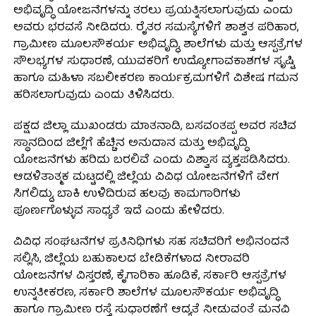
ಅಭಿವೃದ್ಧಿ ಯೋಜನೆಗಳನ್ನು ತರಲು ಪ್ರಯತ್ನಿಸಲಾಗುವುದು ಎಂದು
ಅವರು ಭರವಸೆ ನೀಡಿದರು. ರೈತರ ಸಮಸ್ಯೆಗಳಿಗೆ ಶಾಶ್ವತ ಪರಿಹಾರ,
ಗ್ರಾಮೀಣ ಮೂಲಸೌಕರ್ಯ ಅಭಿವೃದ್ಧಿ, ಶಾಲೆಗಳು ಮತ್ತು ಆಸ್ಪತ್ರೆಗಳ
ಸೌಲಭ್ಯಗಳ ಸುಧಾರಣೆ, ಯುವಕರಿಗೆ ಉದ್ಯೋಗಾವಕಾಶಗಳ ಸೃಷ್ಟಿ
ಹಾಗೂ ಮಹಿಳಾ ಸಬಲೀಕರಣ ಕಾರ್ಯಕ್ರಮಗಳಿಗೆ ವಿಶೇಷ ಗಮನ
ಹರಿಸಲಾಗುವುದು ಎಂದು ತಿಳಿಸಿದರು.
ಪಕ್ಷದ ಜಿಲ್ಲಾ ಮುಖಂಡರು ಮಾತನಾಡಿ, ಬಸವಂತಪ್ಪ ಅವರ ಸಚಿವ
ಸ್ಥಾನದಿಂದ ಜಿಲ್ಲೆಗೆ ಹೆಚ್ಚಿನ ಅನುದಾನ ಮತ್ತು ಅಭಿವೃದ್ಧಿ
ಯೋಜನೆಗಳು ಹರಿದು ಬರಲಿವೆ ಎಂದು ವಿಶ್ವಾಸ ವ್ಯಕ್ತಪಡಿಸಿದರು.
ಆಡಳಿತಾತ್ಮಕ ಮಟ್ಟದಲ್ಲಿ ಜಿಲ್ಲೆಯ ವಿವಿಧ ಯೋಜನೆಗಳಿಗೆ ವೇಗ
ಸಿಗಲಿದ್ದು, ಬಾಕಿ ಉಳಿದಿರುವ ಹಲವು ಕಾಮಗಾರಿಗಳು
ಪೂರ್ಣಗೊಳ್ಳುವ ಸಾಧ್ಯತೆ ಇದೆ ಎಂದು ಹೇಳಿದರು.
ವಿವಿಧ ಸಂಘಟನೆಗಳ ಪ್ರತಿನಿಧಿಗಳು ಸಹ ಸಚಿವರಿಗೆ ಅಭಿನಂದನೆ
ಸಲ್ಲಿಸಿ, ಜಿಲ್ಲೆಯ ಬಹುಕಾಲದ ಬೇಡಿಕೆಗಳಾದ ನೀರಾವರಿ
ಯೋಜನೆಗಳ ವಿಸ್ತರಣೆ, ಕೈಗಾರಿಕಾ ಹೂಡಿಕೆ, ಸರ್ಕಾರಿ ಆಸ್ಪತ್ರೆಗಳ
ಉನ್ನತೀಕರಣ, ಸರ್ಕಾರಿ ಶಾಲೆಗಳ ಮೂಲಸೌಕರ್ಯ ಅಭಿವೃದ್ಧಿ
ಹಾಗೂ ಗ್ರಾಮೀಣ ರಸ್ತೆ ಸುಧಾರಣೆಗೆ ಆದ್ಯತೆ ನೀಡುವಂತೆ ಮನವಿ