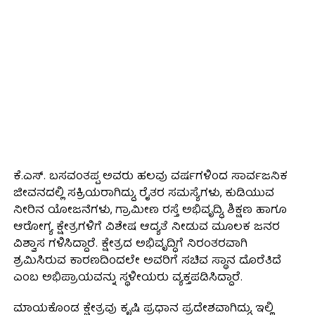
ಕೆ.ಎಸ್. ಬಸವಂತಪ್ಪ ಅವರು ಹಲವು ವರ್ಷಗಳಿಂದ ಸಾರ್ವಜನಿಕ
ಜೀವನದಲ್ಲಿ ಸಕ್ರಿಯರಾಗಿದ್ದು, ರೈತರ ಸಮಸ್ಯೆಗಳು, ಕುಡಿಯುವ
ನೀರಿನ ಯೋಜನೆಗಳು, ಗ್ರಾಮೀಣ ರಸ್ತೆ ಅಭಿವೃದ್ಧಿ, ಶಿಕ್ಷಣ ಹಾಗೂ
ಆರೋಗ್ಯ ಕ್ಷೇತ್ರಗಳಿಗೆ ವಿಶೇಷ ಆದ್ಯತೆ ನೀಡುವ ಮೂಲಕ ಜನರ
ವಿಶ್ವಾಸ ಗಳಿಸಿದ್ದಾರೆ. ಕ್ಷೇತ್ರದ ಅಭಿವೃದ್ಧಿಗೆ ನಿರಂತರವಾಗಿ
ಶ್ರಮಿಸಿರುವ ಕಾರಣದಿಂದಲೇ ಅವರಿಗೆ ಸಚಿವ ಸ್ಥಾನ ದೊರೆತಿದೆ
ಎಂಬ ಅಭಿಪ್ರಾಯವನ್ನು ಸ್ಥಳೀಯರು ವ್ಯಕ್ತಪಡಿಸಿದ್ದಾರೆ.
ಮಾಯಕೊಂಡ ಕ್ಷೇತ್ರವು ಕೃಷಿ ಪ್ರಧಾನ ಪ್ರದೇಶವಾಗಿದ್ದು, ಇಲ್ಲಿ