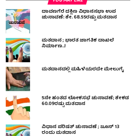
YOU MAY LIKE
ದಾವಣಗೆರೆ ದಕ್ಷಿಣ ವಿಧಾನಸಭಾ ಉಪ
ಚುನಾವಣೆ: ಶೇ. 68.55ರಷ್ಟು ಮತದಾನ
ಮತದಾನ ; ಭಾರತ ಜಾಗತಿಕ ದಾಖಲೆ
ನಿರ್ಮಾಣ..!
ಮತದಾನದಲ್ಲಿ ಮಹಿಳೆಯರದೇ ಮೇಲುಗೈ
5ನೇ ಹಂತದ ಲೋಕಸಭೆ ಚುನಾವಣೆ; ಶೇಕಡ
60.09ರಷ್ಟು ಮತದಾನ
ವಿಧಾನ ಪರಿಷತ್‌ ಚುನಾವಣೆ ; ಜೂನ್ 13
ರಂದು ಮತದಾನ