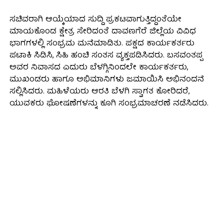
ಸಚಿವರಾಗಿ ಆಯ್ಕೆಯಾದ ಸುದ್ದಿ ಪ್ರಕಟವಾಗುತ್ತಿದ್ದಂತೆಯೇ
ಮಾಯಕೊಂಡ ಕ್ಷೇತ್ರ ಸೇರಿದಂತೆ ದಾವಣಗೆರೆ ಜಿಲ್ಲೆಯ ವಿವಿಧ
ಭಾಗಗಳಲ್ಲಿ ಸಂಭ್ರಮ ಮನೆಮಾಡಿತು. ಪಕ್ಷದ ಕಾರ್ಯಕರ್ತರು
ಪಟಾಕಿ ಸಿಡಿಸಿ, ಸಿಹಿ ಹಂಚಿ ಸಂತಸ ವ್ಯಕ್ತಪಡಿಸಿದರು. ಬಸವಂತಪ್ಪ
ಅವರ ನಿವಾಸದ ಎದುರು ಬೆಳಗ್ಗಿನಿಂದಲೇ ಕಾರ್ಯಕರ್ತರು,
ಮುಖಂಡರು ಹಾಗೂ ಅಭಿಮಾನಿಗಳು ಜಮಾಯಿಸಿ ಅಭಿನಂದನೆ
ಸಲ್ಲಿಸಿದರು. ಮಹಿಳೆಯರು ಆರತಿ ಬೆಳಗಿ ಸ್ವಾಗತ ಕೋರಿದರೆ,
ಯುವಕರು ಘೋಷಣೆಗಳನ್ನು ಕೂಗಿ ಸಂಭ್ರಮಾಚರಣೆ ನಡೆಸಿದರು.