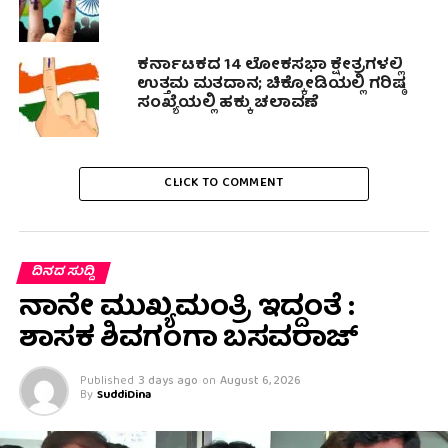
ಕರ್ನಾಟಕದ 14 ಲೋಕಸಭಾ ಕ್ಷೇತ್ರಗಳಲ್ಲಿ
ಉತ್ತಮ ಮತದಾನ; ಚಿಕ್ಕೋಡಿಯಲ್ಲಿ ಗರಿಷ್ಠ
ಸಂಖ್ಯೆಯಲ್ಲಿ ಹಕ್ಕು ಚಲಾವಣೆ
CLICK TO COMMENT
ದಿನದ ಸುದ್ದಿ
ನಾನೇ ಮುಖ್ಯಮಂತ್ರಿ ಇದ್ದಂತೆ :
ಶಾಸಕ ಶಿವಗಂಗಾ ಬಸವರಾಜ್
Published
3 days ago
on
August 6, 2026
By
SuddiDina