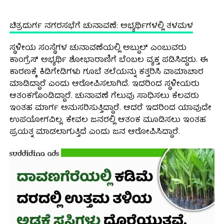
ಚಿತ್ರದುರ್ಗ ನಗರಸಭೆಗೆ ಚುನಾವಣೆ: ಅಭ್ಯರ್ಥಿಗಳಲ್ಲಿ ತಳಮಳ
ಸ್ಥಳೀಯ ಸಂಸ್ಥೆಗಳ ಚುನಾವಣೆಯಲ್ಲಿ ಅಬ್ದುಲ್ ಎಂಬುವರು
ಕಾಂಗ್ರೆಸ್ ಅಭ್ಯರ್ಥಿ ಶೋಭಾರಾಣಿಗೆ ಬೆಂಬಲ ವ್ಯಕ್ತ ಪಡಿಸಿದ್ದರು. ಈ
ಕಾರಣಕ್ಕೆ ಕಿಡಿಗೇಡಿಗಳು ಗೂಬೆ ತಲೆಯನ್ನು ಕತ್ತರಿಸಿ ವಾಮಾಚಾರ
ಮಾಡಿದ್ದಾರೆ ಎಂದು ಆರೋಪಿಸಲಾಗಿದೆ. ಇದರಿಂದ ಸ್ಥಳೀಯರು
ಆತಂಕಗೊಂಡಿದ್ದಾರೆ. ಚುನಾವಣೆ ಗೆಲುವು ಸಾಧಿಸಲು ಕೆಲವರು
ಇಂತಹ ಮಾರ್ಗ ಅನುಸರಿಸುತ್ತಿದ್ದಾರೆ. ಆದರೆ ಇದರಿಂದ ಯಾವುದೇ
ಉಪಯೋಗವಿಲ್ಲ. ಕೇವಲ ಜನರಲ್ಲಿ ಆತಂಕ ಮೂಡಿಸಲು ಇಂತಹ
ಪ್ರಯತ್ನ ಮಾಡಲಾಗುತ್ತಿದೆ ಎಂದು ಜನ ಆರೋಪಿಸಿದ್ದಾರೆ.