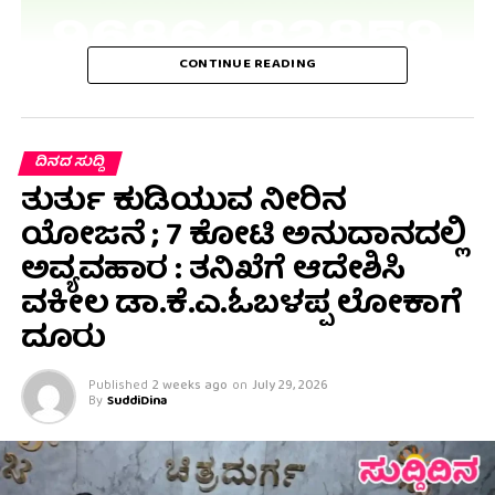
CONTINUE READING
ದಿನದ ಸುದ್ದಿ
ತುರ್ತು ಕುಡಿಯುವ ನೀರಿನ
ಯೋಜನೆ ; 7 ಕೋಟಿ ಅನುದಾನದಲ್ಲಿ
ಅವ್ಯವಹಾರ : ತನಿಖೆಗೆ ಆದೇಶಿಸಿ
ವಕೀಲ ಡಾ‌.ಕೆ.ಎ.ಓಬಳಪ್ಪ ಲೋಕಾಗೆ
ದೂರು
Published
2 weeks ago
on
July 29, 2026
By
SuddiDina