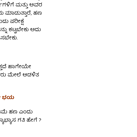
ಿಗಳಿಗೆ ಮತ್ತು ಅವರ
 ಮಾಡುತ್ತಾರೆ, ಹಣ
ಂದು ಪರೀಕ್ಷೆ
ವನ್ನು ಕಟ್ಟಬೇಕು ಅದು
ಿಸಬೇಕು.
ುತ್ತದೆ ಹಾಗೇಯೇ
ಕರು ಮೇಲೆ ಆಡಳಿತ
ನೋ ಭಯ
ಕಡಿಮೆ ಹಣ ಎಂದು
ಾಭ್ಯಾಸ ಗತಿ ಹೇಗೆ ?