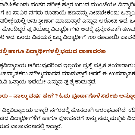
ಡಿಸಿಕೊಂಡು ನಂತರ ಪರೀಕ್ಷೆ ಹತ್ತಿರ ಬರುವ ಮುಂಚೆಯೇ ವಿದ್ಯಾರ್ಥ
ೆ 60 ಸಾವಿರ ನಗದು ರೂಪಾಯಿ ಹಣವನ್ನು ನೀಡಬೇಕೆಂದು ಒತ್ತಾಯ
ರೆ ಪರೀಕ್ಷೆಯಲ್ಲಿ ಅನುತ್ತೀರ್ಣಾ ಮಾಡುತ್ತಾರೆ ಎನ್ನುವ ಆರೋಪ ಇದೆ. ಒ
 ಹೊಂದಿದ್ದರೆ ಪ್ರತಿಯೊಬ್ಬ ವಿದ್ಯಾರ್ಥಿಗಳು ಅದಕ್ಕೆ ಪ್ರತ್ಯೇಕವಾಗಿ ಹಣ
ಿ ಇದೆ. ಒಂದು ವಿಷಯಕ್ಕೆ ಒಬ್ಬ ವಿದ್ಯಾರ್ಥಿಗೆ 700 ರೂಪಾಯಿ ಪಾವತ
ಲಿ ಹಾಗೂ ವಿದ್ಯಾರ್ಥಿಗಳಲ್ಲಿ ಭಯದ ವಾತಾವರಣ
 ವಿಶ್ವವಿದ್ಯಾಲಯ ಆಗಿರುವುದರಿಂದ ಇಲ್ಲಯೇ ಪ್ರಶ್ನೆ ಪತ್ರಿಕೆ ತಯಾರಾಗ
ಉಪನ್ಯಾಸಕರು ಮೌಲ್ಯಮಾಪನ ಮಾಡುತ್ತಾರೆ ಆದರೆ ಈ ಉಪನ್ಯಾಸ
ವಿ ಒತ್ತಾಯ ಇದೆಯೇ ಎನ್ನುವ ಪ್ರಶ್ನೆ ಕಾಡುತ್ತದೆ.
ೂರು – ನಾಲ್ಕು ವರ್ಷ ಹೇಗೆ ? ಓದು ಪೂರ್ಣಗೊಳಿಸಬೇಕು ಅನ್
ಂದ ವಿಶ್ವವಿದ್ಯಾಲಯ ಬಳ್ಳಾರಿ ನಗರದಲ್ಲಿ ಹೊಸದಾಗಿ ಆರಂಭವಾಗಿದೆ. 
ಡೆದ ವಿದ್ಯಾರ್ಥಿಗಳಿಗೆ ಹಾಗೂ ಪೋಷಕರಿಗೆ ಇನ್ನು ನಮ್ಮ ಮಕ್ಕಳು ವಿದ್ಯ
ದ ವಾತಾವರಣದಲ್ಲಿ‌ ಇದ್ದಾರೆ.