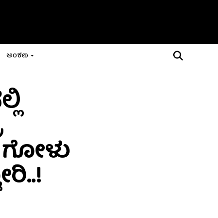
ಅಂಕಣ
್ಲಿ
ೆ
ಗಳ ಗೋಳು
ಿ..!