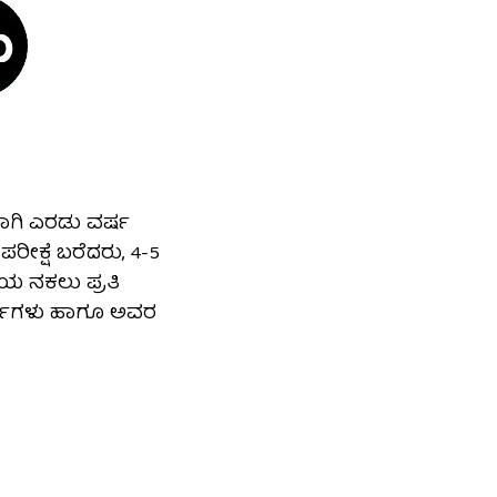
ವಾಗಿ ಎರಡು ವರ್ಷ
ಪರೀಕ್ಷೆ ಬರೆದರು, 4-5
ೆಯ ನಕಲು ಪ್ರತಿ
ಾರ್ಥಿಗಳು ಹಾಗೂ ಅವರ