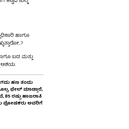
ೆ ಕಟ್ಟಿದ ಶುಲ್ಕ
್ಲಾಧಿಕಾರಿ ಹಾಗೂ
ುತ್ತಾರೋ..?
ಹಾಗೂ ಬಡ ಮತ್ತು
ಮ ಆಶಯ.
್ ನಗದು ಹಣ ತಂದು
್ಲ, ಫೇಲ್ ಮಾಡ್ತಾರೆ,
ೆವೆ, 85 ರಷ್ಟು ಹಾಜರಾತಿ
ಅವರು ಪೋಷಕರು ಅವರಿಗೆ