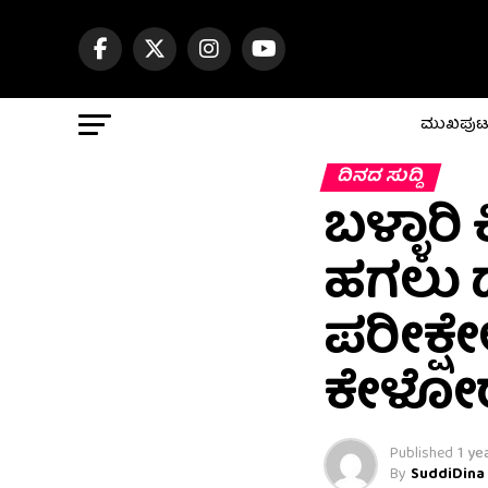
ಮುಖಪು
ದಿನದ ಸುದ್ದಿ
ಬಳ್ಳಾರಿ 
ಹಗಲು ದ
ಪರೀಕ್ಷೇ
ಕೇಳೋರ್
Published
1 ye
By
SuddiDina