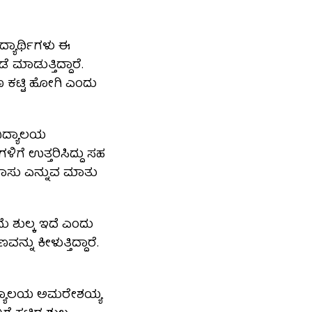
ದ್ಯಾರ್ಥಿಗಳು ಈ
ಾಡುತ್ತಿದ್ದಾರೆ.
ಹಣ ಕಟ್ಟಿ ಹೋಗಿ ಎಂದು
ವವಿದ್ಯಾಲಯ
ೆ ಉತ್ತರಿಸಿದ್ದು ಸಹ
ು ಪಾಸು ಎನ್ನುವ ಮಾತು
ೆ ಶುಲ್ಕ ಇದೆ ಎಂದು
ನು ಕೀಳುತ್ತಿದ್ದಾರೆ.
ವಿದ್ಯಾಲಯ ಅಮರೇಶಯ್ಯ