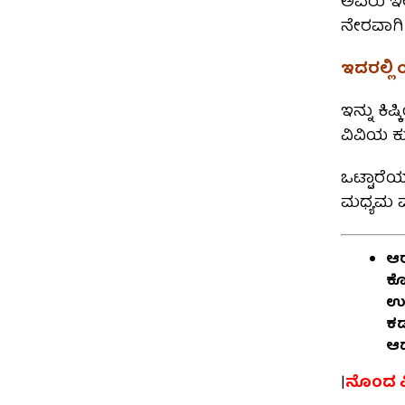
ಅವರು ಇಲ್ಲ
ನೇರವಾಗಿ
ಇದರಲ್ಲಿ
ಇನ್ನು ಕಿಷ
ವಿವಿಯ ಕು
ಒಟ್ಟಾರೆ
ಮಧ್ಯಮ ವ
ಆರ
ಕೊ
ಉತ್
ಕಡ
ಆದ
|
ನೊಂದ ವಿ