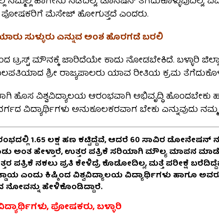
 ನಮ್ಮಲ್ಲಿ ಹಾಗೇನು ನಡೆದಿಲ್ಲ, ಡೊನೆಷನ್ ತೆಗೆದುಕೊಳ್ಳುವುದಿಲ್ಲ, ವಿವಿಗ
 ಪೋಷಕರಿಗೆ ಮೆಸೇಜ್ ಹೋಗುತ್ತದೆ ಎಂದರು.
 ಯಾರು ಸುಳ್ಳುರು ಎನ್ನುವ ಅಂಶ ಹೊರಗಡೆ ಬರಲಿ
್ಕಿಂದ ಟ್ರಸ್ಟ್ ಮೌನಕ್ಕೆ ಜಾರಿದೆಯೇ ಕಾದು ನೋಡಬೇಕಿದೆ. ಬಳ್ಳಾರಿ ಜಿಲ
ಲಪತಿಯಾದ ಶ್ರೀ ರಾಜ್ಯಪಾಲರು ಯಾವ ರೀತಿಯ ಕ್ರಮ ತೆಗೆದುಕೊಳ್ಳ
ಯಾಗಿ ಹೊಸ ವಿಶ್ವವಿದ್ಯಾಲಯ ಆರಂಭವಾಗಿ ಅಭಿವೃದ್ಧಿ ಹೊಂದಬೇಕು 
ರ್ಗದ ವಿದ್ಯಾರ್ಥಿಗಳು ಅನುಕೂಲಕರವಾಗ ಬೇಕು ಎನ್ನುವುದು ನಮ್
ಂಭದಲ್ಲಿ 1.65 ಲಕ್ಷ ಹಣ ಕಟ್ಟಿದ್ದೆವೆ, ಆದರೆ 60 ಸಾವಿರ ಡೋನೇಷನ
ಡು ಅಂತ ಹೇಳ್ತಾರೆ, ಉತ್ತರ ಪತ್ರಿಕೆ ಸರಿಯಾಗಿ ಮೌಲ್ಯ ಮಾಪನ ಮಾಡೊಲ
ತರ ಪತ್ರಿಕೆ ನಕಲು ಪ್ರತಿ ಕೇಳಿದ್ರೆ ಕೊಡೋದಿಲ್ಲ, ಮತ್ತೆ ಪರೀಕ್ಷೆ ಬರೆದಿದ್ದ
್ಡಾಯ ಎಂದು ಕಿಷ್ಕಿಂದ ವಿಶ್ವವಿದ್ಯಾಲಯ ವಿದ್ಯಾರ್ಥಿಗಳು ಹಾಗೂ 
 ನೋವನ್ನು ಹೇಳಿಕೊಂಡಿದ್ದಾರೆ.
ದ್ಯಾರ್ಥಿಗಳು, ಪೋಷಕರು, ಬಳ್ಳಾರಿ