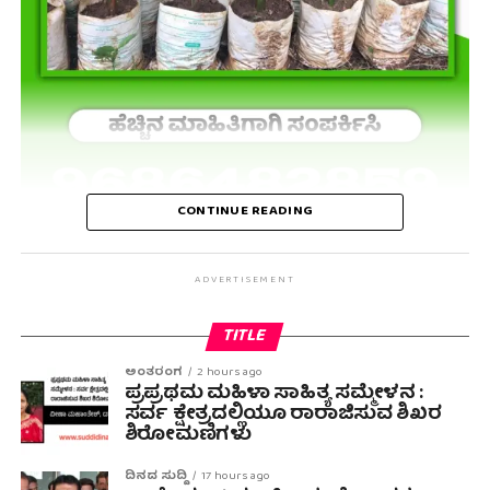
CONTINUE READING
ADVERTISEMENT
TITLE
ಅಂತರಂಗ
2 hours ago
ಪ್ರಪ್ರಥಮ ಮಹಿಳಾ ಸಾಹಿತ್ಯ ಸಮ್ಮೇಳನ :
ಸರ್ವ ಕ್ಷೇತ್ರದಲ್ಲಿಯೂ ರಾರಾಜಿಸುವ ಶಿಖರ
ಶಿರೋಮಣಿಗಳು
ದಿನದ ಸುದ್ದಿ
17 hours ago