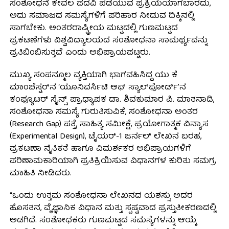
ಸಂಶೋಧನೆ ಕೇವಲ ಪದವಿ ಪಡೆಯುವ ಪ್ರಕ್ರಿಯೆಯಾಗಬಾರದು,
ಅದು ಸಮಾಜದ ಸಮಸ್ಯೆಗಳಿಗೆ ಪರಿಹಾರ ನೀಡುವ ದಿಕ್ಕಿನಲ್ಲಿ
ಸಾಗಬೇಕು. ಅಂತರರಾಷ್ಟ್ರೀಯ ಮಟ್ಟದಲ್ಲಿ ಗುಣಮಟ್ಟದ
ಪ್ರಕಟಣೆಗಳು ವಿಶ್ವವಿದ್ಯಾಲಯದ ಸಂಶೋಧನಾ ಸಾಮರ್ಥ್ಯವನ್ನು
ಪ್ರತಿಬಿಂಬಿಸುತ್ತವೆ ಎಂದು ಅಭಿಪ್ರಾಯಪಟ್ಟರು.
ಮುಖ್ಯ ಸಂಪನ್ಮೂಲ ವ್ಯಕ್ತಿಯಾಗಿ ಭಾಗವಹಿಸಿದ್ದ ಯು ಕೆ
ಮಾಂಚೆಸ್ಟರ್‌ನ ‘ಯೂನಿವರ್ಸಿಟಿ ಆಫ್ ಸ್ಯಾಲ್‌ಫೋರ್ಡ್’ನ
ಕಂಪ್ಯೂಟರ್ ಸೈನ್ಸ್ ಪ್ರಾಧ್ಯಾಪಕ ಡಾ. ಶಿವಕುಮಾರ ಪಿ. ಮಾತನಾಡಿ,
ಸಂಶೋಧನಾ ಸಮಸ್ಯೆ ಗುರುತಿಸುವಿಕೆ, ಸಂಶೋಧನಾ ಅಂತರ
(Research Gap) ಪತ್ತೆ, ಸಾಹಿತ್ಯ ಸಮೀಕ್ಷೆ, ಪ್ರಯೋಗಾತ್ಮಕ ವಿನ್ಯಾಸ
(Experimental Design), ಟೈಯರ್-1 ಜರ್ನಲ್ ಲೇಖನ ಬರಹ,
ಪ್ರಕಟಣಾ ನೈತಿಕತೆ ಹಾಗೂ ವಿಮರ್ಶಕರ ಅಭಿಪ್ರಾಯಗಳಿಗೆ
ಪರಿಣಾಮಕಾರಿಯಾಗಿ ಪ್ರತಿಕ್ರಿಯಿಸುವ ವಿಧಾನಗಳ ಕುರಿತು ಸಮಗ್ರ
ಮಾಹಿತಿ ನೀಡಿದರು.
“ಒಂದು ಉತ್ತಮ ಸಂಶೋಧನಾ ಲೇಖನದ ಯಶಸ್ಸು ಅದರ
ಹೊಸತನ, ವೈಜ್ಞಾನಿಕ ವಿಧಾನ ಮತ್ತು ಸ್ಪಷ್ಟವಾದ ಪ್ರಸ್ತುತೀಕರಣದಲ್ಲಿ
ಅಡಗಿದೆ. ಸಂಶೋಧಕರು ಗುಣಮಟ್ಟದ ಸಮಸ್ಯೆಗಳನ್ನು ಆಯ್ಕೆ