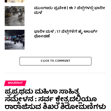
ಮುಂಗಾರು ಪ್ರವೇಶ | ಈ 7 ಜಿಲ್ಲೆಗಳಲ್ಲಿ ಭಾರೀ
ಮಳೆ
ಭಾರೀ ಮಳೆ ; 17 ಜಿಲ್ಲೆಗಳಿಗೆ ಹೈ ಅಲರ್ಟ್
ಘೋಷಣೆ
CLICK TO COMMENT
ಅಂತರಂಗ
ಪ್ರಪ್ರಥಮ ಮಹಿಳಾ ಸಾಹಿತ್ಯ
ಸಮ್ಮೇಳನ : ಸರ್ವ ಕ್ಷೇತ್ರದಲ್ಲಿಯೂ
ರಾರಾಜಿಸುವ ಶಿಖರ ಶಿರೋಮಣಿಗಳು