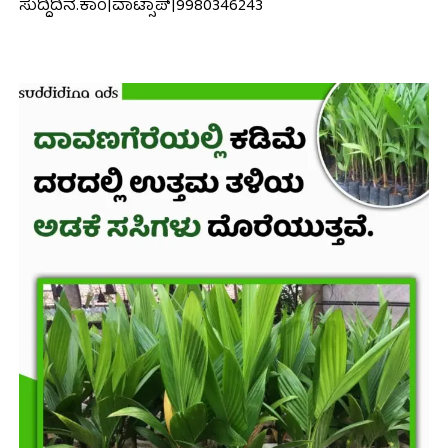
ಸುದ್ದಿದಿನ.ಕಾಂ|ವಾಟ್ಸಾಪ್|9980346243