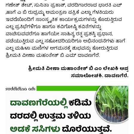
ಗಣೇಶ್ ಶೇಟ್, ಸುನಿತಾ ಪ್ರಕಾಶ್, ವರದಿಗಾರರಾದ ಭಾರತಿ ಎಚ್
,ಹಾಗೆ ಎ ಬಿ ರುದ್ರಮ್ಮ, ಆಮಂತ್ರಣ ಪತ್ರಿಕೆ ಎಲ್ಲಾ ಗೆಳತಿಯರು
ಇವರೊೊಂದಿಗೆ ಸಾಂಸ್ಕೃತಿಕ ಕಾರ್ಯಕ್ರಮಗಳನ್ನು ಕೊಡುತ್ತಿರುವ
ಎಲ್ಲ ಪ್ರತಿಭೆಗಳಿಗೂ ಹಾಗೂ ಕವಿಗೋಷ್ಠಿ ಕವಿತೆಗಳನ್ನು
ವಾಚಿಸುವವರೆಗೂ ಹಾಗೆಯೇ ಸಾಹಿತ್ಯ ರತ್ನ ಪ್ರಶಸ್ತಿ ಪ್ರಧಾನ,
ಪಡೆಯುತ್ತಿರುವ ಎಲ್ಲ ಸಹೋದರಿಯರಿಗೂ ಅಭಿನಂದನೆಗಳು ಹಾಗೆ
ಎಲ್ಲ ಮಹಿಳಾ ಮಣಿಗಳ ಆಗಮನಕ್ಕೆ ಶುಭವನ್ನು ಕೋರುತ್ತಿರುವ
ಶ್ರೀಮತಿ ವೀಣಾ ಮಹಂತೇಶ್ ಬಿ ಎಮ್ ದಾವಣಗೆರೆ.
ಶ್ರೀಮತಿ ವೀಣಾ ಮಹಾಂತೇಶ್ ಬಿ ಎಂ ಲೇಖಕಿ ಆಪ್ತ
ಸಮಾಲೋಚಕಿ. ದಾವಣಗೆರೆ.