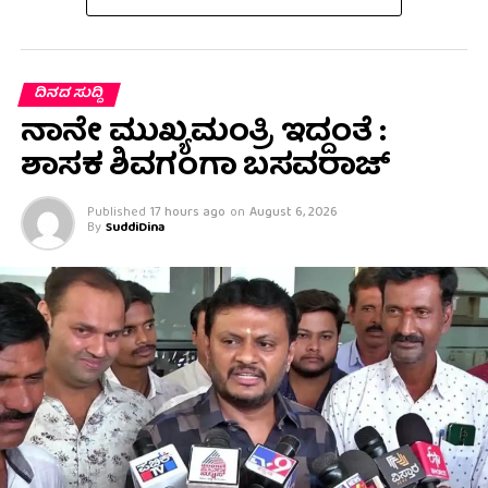
ದಿನದ ಸುದ್ದಿ
ನಾನೇ ಮುಖ್ಯಮಂತ್ರಿ ಇದ್ದಂತೆ :
ಶಾಸಕ ಶಿವಗಂಗಾ ಬಸವರಾಜ್
Published
17 hours ago
on
August 6, 2026
By
SuddiDina