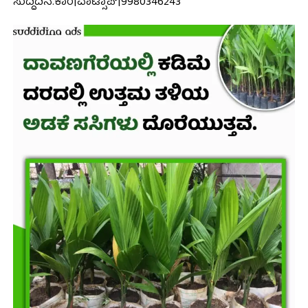
ಸುದ್ದಿದಿನ.ಕಾಂ|ವಾಟ್ಸಾಪ್|9980346243