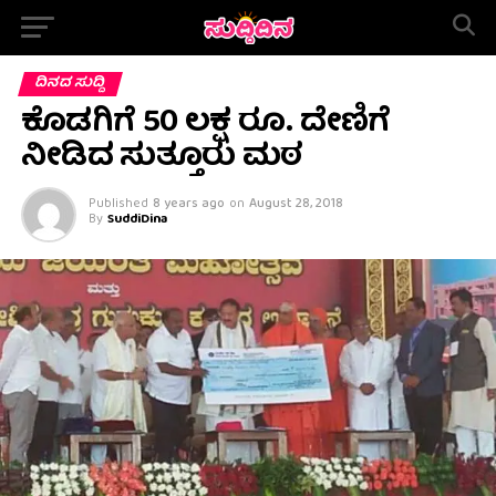
ದಿನದ ಸುದ್ದಿ
ಕೊಡಗಿಗೆ 50 ಲಕ್ಷ ರೂ. ದೇಣಿಗೆ
ನೀಡಿದ ಸುತ್ತೂರು ಮಠ
Published
8 years ago
on
August 28, 2018
By
SuddiDina