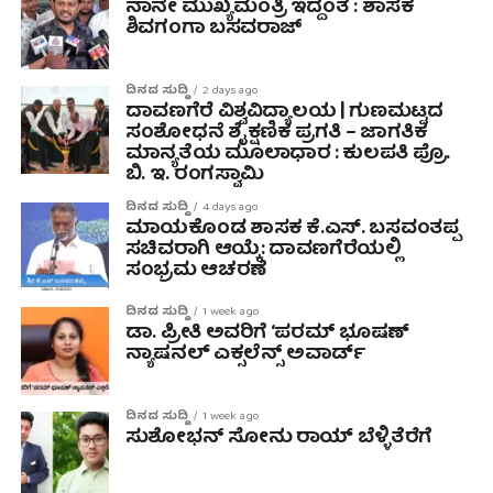
ನಾನೇ ಮುಖ್ಯಮಂತ್ರಿ ಇದ್ದಂತೆ : ಶಾಸಕ
ಶಿವಗಂಗಾ ಬಸವರಾಜ್
ದಿನದ ಸುದ್ದಿ
2 days ago
ದಾವಣಗೆರೆ ವಿಶ್ವವಿದ್ಯಾಲಯ | ಗುಣಮಟ್ಟದ
ಸಂಶೋಧನೆ ಶೈಕ್ಷಣಿಕ ಪ್ರಗತಿ – ಜಾಗತಿಕ
ಮಾನ್ಯತೆಯ ಮೂಲಾಧಾರ : ಕುಲಪತಿ ಪ್ರೊ.
ಬಿ. ಇ. ರಂಗಸ್ವಾಮಿ
ದಿನದ ಸುದ್ದಿ
4 days ago
ಮಾಯಕೊಂಡ ಶಾಸಕ ಕೆ.ಎಸ್. ಬಸವಂತಪ್ಪ
ಸಚಿವರಾಗಿ ಆಯ್ಕೆ: ದಾವಣಗೆರೆಯಲ್ಲಿ
ಸಂಭ್ರಮ ಆಚರಣೆ
ದಿನದ ಸುದ್ದಿ
1 week ago
ಡಾ. ಪ್ರೀತಿ ಅವರಿಗೆ ‘ಪರಮ್ ಭೂಷಣ್
ನ್ಯಾಷನಲ್ ಎಕ್ಸಲೆನ್ಸ್ ಅವಾರ್ಡ್
ದಿನದ ಸುದ್ದಿ
1 week ago
ಸುಶೋಭನ್ ಸೋನು ರಾಯ್ ಬೆಳ್ಳಿತೆರೆಗೆ