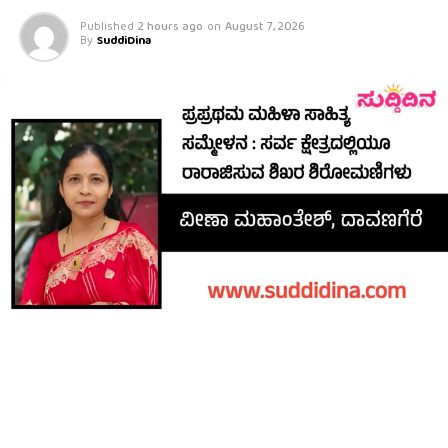
Published
2 hours ago
on
August 7, 2026
By
SuddiDina