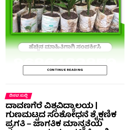
CONTINUE READING
ದಿನದ ಸುದ್ದಿ
ದಾವಣಗೆರೆ ವಿಶ್ವವಿದ್ಯಾಲಯ |
ಗುಣಮಟ್ಟದ ಸಂಶೋಧನೆ ಶೈಕ್ಷಣಿಕ
ಪ್ರಗತಿ – ಜಾಗತಿಕ ಮಾನ್ಯತೆಯ