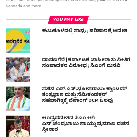
news, film news Kannada, sports news Kannada, political NeWS in
Kannada and more.
YOU MAY LIKE
ಈಜುಕೊಳದಲ್ಲಿ ಸಾವು ; ಪರಿಹಾರಕ್ಕೆ ಆದೇಶ
ದಾವಣಗೆರೆ | ಕರ್ನಾಟಕ ಜಾಹೀರಾತು ನೀತಿಗೆ
ಸಂಪಾದಕರ ವಿರೋಧ ; ಸಿಎಂಗೆ ಮನವಿ
ಸಚಿವ ಎನ್.ಎಸ್.ಭೋಸರಾಜು: ಕ್ವಾಂಟಮ್
ತಂತ್ರಜ್ಞಾನ ಮತ್ತು ಸೆಮಿಕಂಡಕ್ಟರ್
ಸಹಭಾಗಿತ್ವಕ್ಕೆ ಪೆನಾಂಗ್ DCM ಒಲವು
ಆಂಧ್ರಪದೇಶದ ಸಿಎಂ ಆಗಿ
ಎನ್.ಚಂದ್ರಬಾಬು ನಾಯ್ಡು ಪ್ರಮಾಣ ವಚನ
ಸ್ವೀಕಾರ