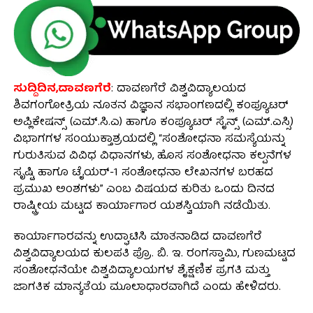
ಸುದ್ದಿದಿನ,ದಾವಣಗೆರೆ
: ದಾವಣಗೆರೆ ವಿಶ್ವವಿದ್ಯಾಲಯದ
ಶಿವಗಂಗೋತ್ರಿಯ ನೂತನ ವಿಜ್ಞಾನ ಸಭಾಂಗಣದಲ್ಲಿ ಕಂಪ್ಯೂಟರ್
ಅಪ್ಲಿಕೇಷನ್ಸ್ (ಎಮ್.ಸಿ.ಎ) ಹಾಗೂ ಕಂಪ್ಯೂಟರ್ ಸೈನ್ಸ್ (ಎಮ್.ಎಸ್ಸಿ)
ವಿಭಾಗಗಳ ಸಂಯುಕ್ತಾಶ್ರಯದಲ್ಲಿ “ಸಂಶೋಧನಾ ಸಮಸ್ಯೆಯನ್ನು
ಗುರುತಿಸುವ ವಿವಿಧ ವಿಧಾನಗಳು, ಹೊಸ ಸಂಶೋಧನಾ ಕಲ್ಪನೆಗಳ
ಸೃಷ್ಟಿ ಹಾಗೂ ಟೈಯರ್-1 ಸಂಶೋಧನಾ ಲೇಖನಗಳ ಬರಹದ
ಪ್ರಮುಖ ಅಂಶಗಳು” ಎಂಬ ವಿಷಯದ ಕುರಿತು ಒಂದು ದಿನದ
ರಾಷ್ಟ್ರೀಯ ಮಟ್ಟದ ಕಾರ್ಯಾಗಾರ ಯಶಸ್ವಿಯಾಗಿ ನಡೆಯಿತು.
ಕಾರ್ಯಾಗಾರವನ್ನು ಉದ್ಘಾಟಿಸಿ ಮಾತನಾಡಿದ ದಾವಣಗೆರೆ
ವಿಶ್ವವಿದ್ಯಾಲಯದ ಕುಲಪತಿ ಪ್ರೊ. ಬಿ. ಇ. ರಂಗಸ್ವಾಮಿ, ಗುಣಮಟ್ಟದ
ಸಂಶೋಧನೆಯೇ ವಿಶ್ವವಿದ್ಯಾಲಯಗಳ ಶೈಕ್ಷಣಿಕ ಪ್ರಗತಿ ಮತ್ತು
ಜಾಗತಿಕ ಮಾನ್ಯತೆಯ ಮೂಲಾಧಾರವಾಗಿದೆ ಎಂದು ಹೇಳಿದರು.