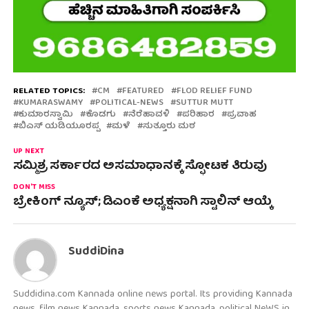
RELATED TOPICS:
CM
FEATURED
FLOD RELIEF FUND
KUMARASWAMY
POLITICAL-NEWS
SUTTUR MUTT
ಕುಮಾರಸ್ವಾಮಿ
ಕೊಡಗು
ನೆರೆಹಾವಳಿ
ಪರಿಹಾರ
ಪ್ರವಾಹ
ಬಿಎಸ್ ಯಡಿಯೂರಪ್ಪ
ಮಳೆ
ಸುತ್ತೂರು ಮಠ
UP NEXT
ಸಮ್ಮಿಶ್ರ ಸರ್ಕಾರದ ಅಸಮಾಧಾನಕ್ಕೆ ಸ್ಫೋಟಕ ತಿರುವು
DON'T MISS
ಬ್ರೇಕಿಂಗ್ ನ್ಯೂಸ್; ಡಿಎಂಕೆ ಅಧ್ಯಕ್ಷನಾಗಿ ಸ್ಟಾಲಿನ್ ಆಯ್ಕೆ
SuddiDina
Suddidina.com Kannada online news portal. Its providing Kannada