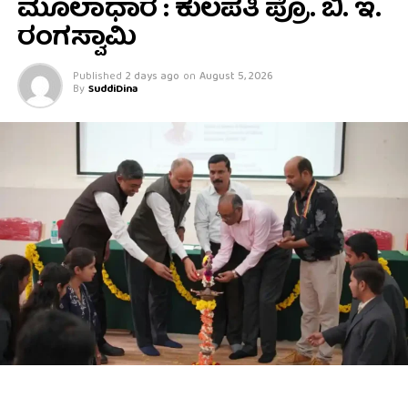
ಮೂಲಾಧಾರ : ಕುಲಪತಿ ಪ್ರೊ. ಬಿ. ಇ.
ರಂಗಸ್ವಾಮಿ
Published
2 days ago
on
August 5, 2026
By
SuddiDina