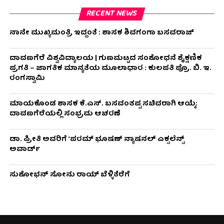
RECENT NEWS
ನಾನೇ ಮುಖ್ಯಮಂತ್ರಿ ಇದ್ದಂತೆ : ಶಾಸಕ ಶಿವಗಂಗಾ ಬಸವರಾಜ್
ದಾವಣಗೆರೆ ವಿಶ್ವವಿದ್ಯಾಲಯ | ಗುಣಮಟ್ಟದ ಸಂಶೋಧನೆ ಶೈಕ್ಷಣಿಕ
ಪ್ರಗತಿ – ಜಾಗತಿಕ ಮಾನ್ಯತೆಯ ಮೂಲಾಧಾರ : ಕುಲಪತಿ ಪ್ರೊ. ಬಿ. ಇ.
ರಂಗಸ್ವಾಮಿ
ಮಾಯಕೊಂಡ ಶಾಸಕ ಕೆ.ಎಸ್. ಬಸವಂತಪ್ಪ ಸಚಿವರಾಗಿ ಆಯ್ಕೆ:
ದಾವಣಗೆರೆಯಲ್ಲಿ ಸಂಭ್ರಮ ಆಚರಣೆ
ಡಾ. ಪ್ರೀತಿ ಅವರಿಗೆ ‘ಪರಮ್ ಭೂಷಣ್ ನ್ಯಾಷನಲ್ ಎಕ್ಸಲೆನ್ಸ್
ಅವಾರ್ಡ್
ಸುಶೋಭನ್ ಸೋನು ರಾಯ್ ಬೆಳ್ಳಿತೆರೆಗೆ