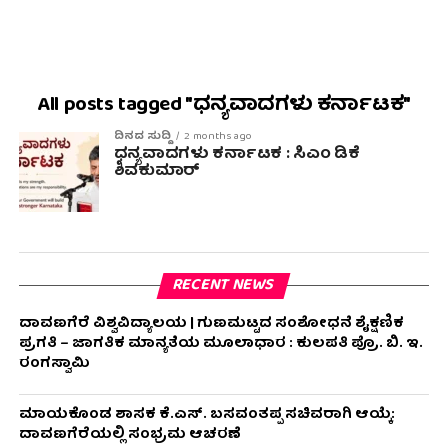
All posts tagged "ಧನ್ಯವಾದಗಳು ಕರ್ನಾಟಕ"
ದಿನದ ಸುದ್ದಿ
2 months ago
ಧನ್ಯವಾದಗಳು ಕರ್ನಾಟಕ : ಸಿಎಂ ಡಿಕೆ
ಶಿವಕುಮಾರ್
RECENT NEWS
ದಾವಣಗೆರೆ ವಿಶ್ವವಿದ್ಯಾಲಯ | ಗುಣಮಟ್ಟದ ಸಂಶೋಧನೆ ಶೈಕ್ಷಣಿಕ
ಪ್ರಗತಿ – ಜಾಗತಿಕ ಮಾನ್ಯತೆಯ ಮೂಲಾಧಾರ : ಕುಲಪತಿ ಪ್ರೊ. ಬಿ. ಇ.
ರಂಗಸ್ವಾಮಿ
ಮಾಯಕೊಂಡ ಶಾಸಕ ಕೆ.ಎಸ್. ಬಸವಂತಪ್ಪ ಸಚಿವರಾಗಿ ಆಯ್ಕೆ:
ದಾವಣಗೆರೆಯಲ್ಲಿ ಸಂಭ್ರಮ ಆಚರಣೆ