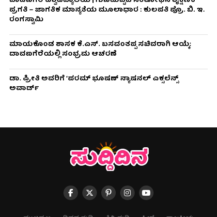
ದಾವಣಗೆರೆ ವಿಶ್ವವಿದ್ಯಾಲಯ | ಗುಣಮಟ್ಟದ ಸಂಶೋಧನೆ ಶೈಕ್ಷಣಿಕ
ಪ್ರಗತಿ – ಜಾಗತಿಕ ಮಾನ್ಯತೆಯ ಮೂಲಾಧಾರ : ಕುಲಪತಿ ಪ್ರೊ. ಬಿ. ಇ.
ರಂಗಸ್ವಾಮಿ
ಮಾಯಕೊಂಡ ಶಾಸಕ ಕೆ.ಎಸ್. ಬಸವಂತಪ್ಪ ಸಚಿವರಾಗಿ ಆಯ್ಕೆ:
ದಾವಣಗೆರೆಯಲ್ಲಿ ಸಂಭ್ರಮ ಆಚರಣೆ
ಡಾ. ಪ್ರೀತಿ ಅವರಿಗೆ ‘ಪರಮ್ ಭೂಷಣ್ ನ್ಯಾಷನಲ್ ಎಕ್ಸಲೆನ್ಸ್
ಅವಾರ್ಡ್