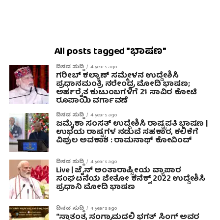
All posts tagged "ಭಾಷಣ"
ದಿನದ ಸುದ್ದಿ
4 years ago
ಗರೀಬ್ ಕಲ್ಯಾಣ್ ಸಮ್ಮೇಳನ ಉದ್ದೇಶಿಸಿ
ಪ್ರಧಾನಮಂತ್ರಿ ನರೇಂದ್ರ ಮೋದಿ ಭಾಷಣ;
ಅರ್ಹರೈತ ಕುಟುಂಬಗಳಿಗೆ 21 ಸಾವಿರ ಕೋಟಿ
ರೂಪಾಯಿ ವರ್ಗಾವಣೆ
ದಿನದ ಸುದ್ದಿ
4 years ago
ಜಮೈಕಾ ಸಂಸತ್ ಉದ್ದೇಶಿಸಿ ರಾಷ್ಟ್ರಪತಿ ಭಾಷಣ |
ಉಭಯ ರಾಷ್ಟ್ರಗಳ ನಡುವೆ ಸಹಕಾರ, ಕಲಿಕೆಗೆ
ವಿಪುಲ ಅವಕಾಶ : ರಾಮನಾಥ್ ಕೋವಿಂದ್
ದಿನದ ಸುದ್ದಿ
4 years ago
Live | ಜೈನ್ ಅಂತಾರಾಷ್ಟ್ರೀಯ ವ್ಯಾಪಾರ
ಸಂಘಟನೆಯ ಜೀತೋ ಕನೆಕ್ಟ್ 2022 ಉದ್ದೇಶಿಸಿ
ಪ್ರಧಾನಿ ಮೋದಿ ಭಾಷಣ
ದಿನದ ಸುದ್ದಿ
4 years ago
“ಸ್ವಾತಂತ್ರ್ಯ ಸಂಗ್ರಾಮದಲ್ಲಿ ಭಗತ್ ಸಿಂಗ್ ಅವರ