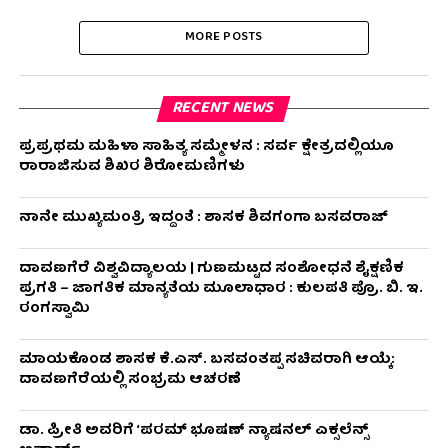
MORE POSTS
RECENT NEWS
ಪ್ರಪ್ರಥಮ ಮಹಿಳಾ ಸಾಹಿತ್ಯ ಸಮ್ಮೇಳನ : ಸರ್ವ ಕ್ಷೇತ್ರದಲ್ಲಿಯೂ
ರಾರಾಜಿಸುವ ಶಿಖರ ಶಿರೋಮಣಿಗಳು
ನಾನೇ ಮುಖ್ಯಮಂತ್ರಿ ಇದ್ದಂತೆ : ಶಾಸಕ ಶಿವಗಂಗಾ ಬಸವರಾಜ್
ದಾವಣಗೆರೆ ವಿಶ್ವವಿದ್ಯಾಲಯ | ಗುಣಮಟ್ಟದ ಸಂಶೋಧನೆ ಶೈಕ್ಷಣಿಕ
ಪ್ರಗತಿ – ಜಾಗತಿಕ ಮಾನ್ಯತೆಯ ಮೂಲಾಧಾರ : ಕುಲಪತಿ ಪ್ರೊ. ಬಿ. ಇ.
ರಂಗಸ್ವಾಮಿ
ಮಾಯಕೊಂಡ ಶಾಸಕ ಕೆ.ಎಸ್. ಬಸವಂತಪ್ಪ ಸಚಿವರಾಗಿ ಆಯ್ಕೆ:
ದಾವಣಗೆರೆಯಲ್ಲಿ ಸಂಭ್ರಮ ಆಚರಣೆ
ಡಾ. ಪ್ರೀತಿ ಅವರಿಗೆ ‘ಪರಮ್ ಭೂಷಣ್ ನ್ಯಾಷನಲ್ ಎಕ್ಸಲೆನ್ಸ್