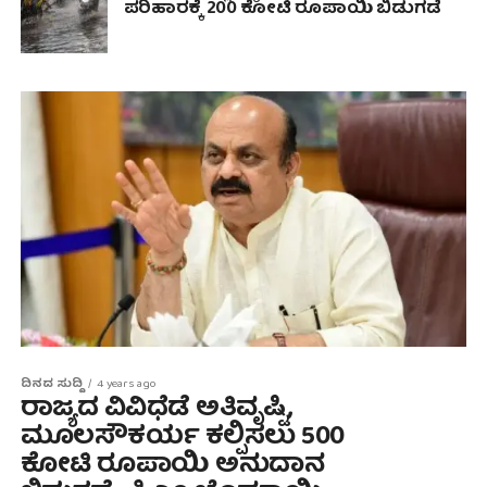
ಪರಿಹಾರಕ್ಕೆ 200 ಕೋಟಿ ರೂಪಾಯಿ ಬಿಡುಗಡೆ
ದಿನದ ಸುದ್ದಿ
4 years ago
ರಾಜ್ಯದ ವಿವಿಧೆಡೆ ಅತಿವೃಷ್ಟಿ,
ಮೂಲಸೌಕರ್ಯ ಕಲ್ಪಿಸಲು 500
ಕೋಟಿ ರೂಪಾಯಿ ಅನುದಾನ