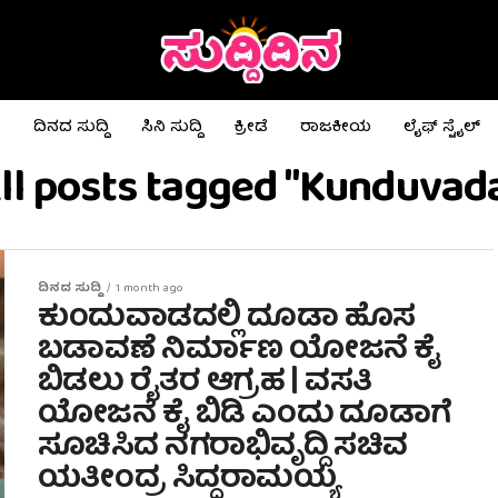
ಟ
ದಿನದ ಸುದ್ದಿ
ಸಿನಿ ಸುದ್ದಿ
ಕ್ರೀಡೆ
ರಾಜಕೀಯ
ಲೈಫ್ ಸ್ಟೈಲ್
ll posts tagged "Kunduvad
ದಿನದ ಸುದ್ದಿ
1 month ago
ಕುಂದುವಾಡದಲ್ಲಿ ದೂಡಾ ಹೊಸ
ಬಡಾವಣೆ ನಿರ್ಮಾಣ ಯೋಜನೆ ಕೈ
ಬಿಡಲು ರೈತರ ಆಗ್ರಹ | ವಸತಿ
ಯೋಜನೆ ಕೈ ಬಿಡಿ ಎಂದು ದೂಡಾಗೆ
ಸೂಚಿಸಿದ ನಗರಾಭಿವೃದ್ದಿ ಸಚಿವ
ಯತೀಂದ್ರ ಸಿದ್ದರಾಮಯ್ಯ