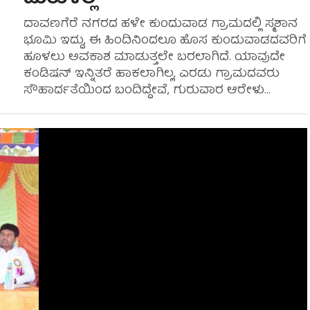
ದಾವಣಗೆರೆ ನಗರದ ಹಳೇ ಕುಂದುವಾಡ ಗ್ರಾಮದಲ್ಲಿ ಸ್ಮಶಾನ
ಭೂಮಿ ಇದ್ದು, ಈ ಹಿಂದಿನಿಂದಲೂ ಹೊಸ ಕುಂದುವಾಡದವರಿಗೆ
ಹೂಳಲು ಅವಕಾಶ ಮಾಡುತ್ತಲೇ ಬರಲಾಗಿದೆ. ಯಾವುದೇ
ಕಂಡಿಷನ್ ಇನ್ನಿತರೆ ಹಾಕಲಾಗಿಲ್ಲ, ಎರಡು ಗ್ರಾಮದವರು
ಸೌಹಾರ್ದತೆಯಿಂದ ಬಂದಿದ್ದೇವೆ, ಗುರುವಾರ ಆರೇಳು...