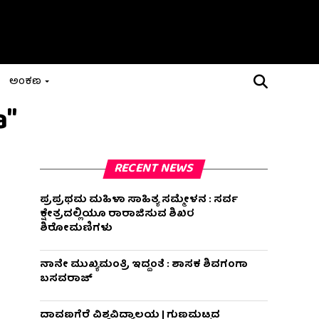
ಅಂಕಣ
a"
RECENT NEWS
ಪ್ರಪ್ರಥಮ ಮಹಿಳಾ ಸಾಹಿತ್ಯ ಸಮ್ಮೇಳನ : ಸರ್ವ
ಕ್ಷೇತ್ರದಲ್ಲಿಯೂ ರಾರಾಜಿಸುವ ಶಿಖರ
ಶಿರೋಮಣಿಗಳು
ನಾನೇ ಮುಖ್ಯಮಂತ್ರಿ ಇದ್ದಂತೆ : ಶಾಸಕ ಶಿವಗಂಗಾ
ಬಸವರಾಜ್
ದಾವಣಗೆರೆ ವಿಶ್ವವಿದ್ಯಾಲಯ | ಗುಣಮಟ್ಟದ