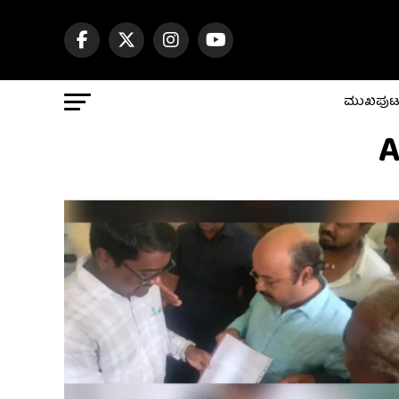
ಮುಖಪು
A