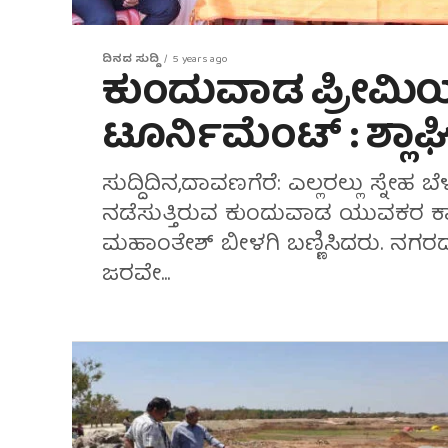
ದಿನದ ಸುದ್ದಿ
5 years ago
ಕುಂದುವಾಡ ಪ್ರೀಮಿಯರ್
ಟೂರ್ನಿಮೆಂಟ್ : ಶ್ಲಾಘಿ
ಸುದ್ದಿದಿನ,ದಾವಣಗೆರೆ: ಎಲ್ಲರಲ್ಲು ಸ್ನೇಹ 
ನಡೆಸುತ್ತಿರುವ ಕುಂದುವಾಡ ಯುವಕರ ಕಾರ
ಮಹಾಂತೇಶ್ ಬೀಳಗಿ ಬಣ್ಣಿಸಿದರು. ನಗರ
ಜರವೇ...