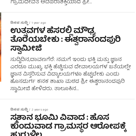
ಗ್ರಾಮದೇವತೆ ಆದಿಪರಾಶಕ್ತಿಯಾದ ಶ್ರೀ...
ದಿನದ ಸುದ್ದಿ
1 year ago
ಉತ್ಸವಗಳ ಹೆಸರಲ್ಲಿ ಮೌಢ್ಯ
ತೊರೆಯಬೇಕು : ಈಶ್ವರಾನಂದಪುರಿ
ಸ್ವಾಮೀಜಿ
ಸುದ್ದಿದಿನ,ದಾವಣಗೆರೆ: ನಮಗೆ ಇಂದು ಭಕ್ತಿ ಮತ್ತು ಜ್ಞಾನ
ಎರಡೂ ಮುಖ್ಯ. ಭಕ್ತಿ ಹೆಚ್ಚಿಸುವ ದೇವಾಲಯಗಳ ಜತೆಯಲ್ಲೇ
ಜ್ಞಾನ ವಿಸ್ತರಿಸುವ ವಿದ್ಯಾಲಯಗಳೂ ಹೆಚ್ಚಬೇಕು ಎಂದು
ಹೊಸದುರ್ಗ ಕನಕ ಶಾಖಾ ಮಠದ ಶ್ರೀ ಈಶ್ವರಾನಂದಪುರಿ
ಸ್ವಾಮೀಜಿ ಹೇಳಿದರು. ತಾಲೂಕಿನ...
ದಿನದ ಸುದ್ದಿ
2 years ago
ಸ್ಮಶಾನ ಭೂಮಿ ವಿವಾದ : ಹೊಸ
ಕುಂದುವಾಡ ಗ್ರಾಮಸ್ಥರ ಆರೋಪಕ್ಕೆ
ಹುರುಳಿಲ್ಲ