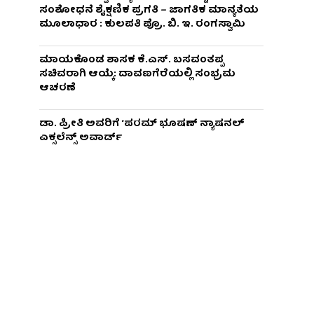
ಸಂಶೋಧನೆ ಶೈಕ್ಷಣಿಕ ಪ್ರಗತಿ – ಜಾಗತಿಕ ಮಾನ್ಯತೆಯ
ಮೂಲಾಧಾರ : ಕುಲಪತಿ ಪ್ರೊ. ಬಿ. ಇ. ರಂಗಸ್ವಾಮಿ
ಮಾಯಕೊಂಡ ಶಾಸಕ ಕೆ.ಎಸ್. ಬಸವಂತಪ್ಪ
ಸಚಿವರಾಗಿ ಆಯ್ಕೆ: ದಾವಣಗೆರೆಯಲ್ಲಿ ಸಂಭ್ರಮ
ಆಚರಣೆ
ಡಾ. ಪ್ರೀತಿ ಅವರಿಗೆ ‘ಪರಮ್ ಭೂಷಣ್ ನ್ಯಾಷನಲ್
ಎಕ್ಸಲೆನ್ಸ್ ಅವಾರ್ಡ್