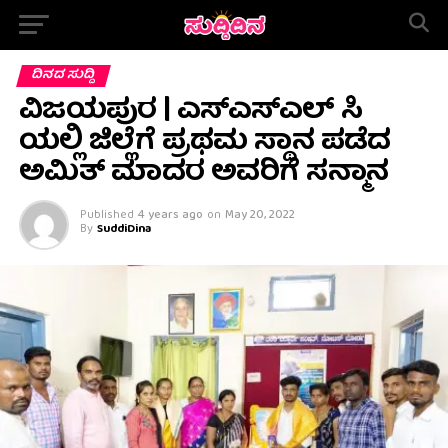
ದಿನದ ಸುದ್ದಿ
ವಿಜಯಪುರ | ಎಸ್ಎಸ್ಎಲ್ ಸಿ
ಯಲ್ಲಿ ಜಿಲ್ಲೆಗೆ ಪ್ರಥಮ ಸ್ಥಾನ ಪಡೆದ
ಅಮಿತ್ ಮಾದರ ಅವರಿಗೆ ಸನ್ಮಾನ
Published
4 years ago
on
May 20, 2022
By
SuddiDina