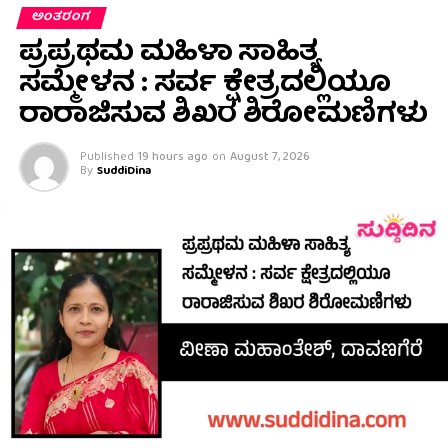
ಅಂತರಂಗ
ಪ್ರಪ್ರಥಮ ಮಹಿಳಾ ಸಾಹಿತ್ಯ
ಸಮ್ಮೇಳನ : ಸರ್ವ ಕ್ಷೇತ್ರದಲ್ಲಿಯೂ
ರಾರಾಜಿಸುವ ಶಿಖರ ಶಿರೋಮಣಿಗಳು
Published
19 hours ago
on
August 7, 2026
By
SuddiDina