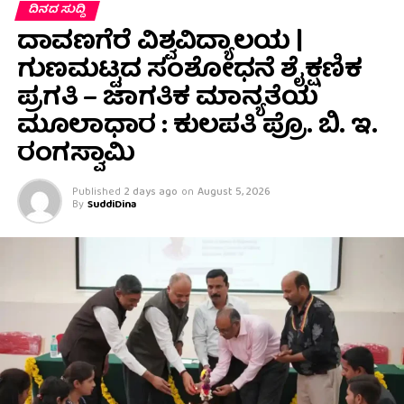
ದಿನದ ಸುದ್ದಿ
ದಾವಣಗೆರೆ ವಿಶ್ವವಿದ್ಯಾಲಯ |
ಗುಣಮಟ್ಟದ ಸಂಶೋಧನೆ ಶೈಕ್ಷಣಿಕ
ಪ್ರಗತಿ – ಜಾಗತಿಕ ಮಾನ್ಯತೆಯ
ಮೂಲಾಧಾರ : ಕುಲಪತಿ ಪ್ರೊ. ಬಿ. ಇ.
ರಂಗಸ್ವಾಮಿ
Published
2 days ago
on
August 5, 2026
By
SuddiDina