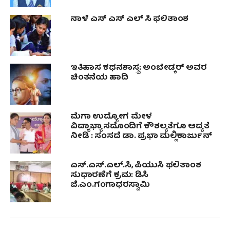
ನಾಳೆ ಎಸ್ ಎಸ್ ಎಲ್ ಸಿ ಫಲಿತಾಂಶ
ಇತಿಹಾಸ ಕಥನಶಾಸ್ತ್ರ: ಅಂಬೇಡ್ಕರ್ ಅವರ
ಚಿಂತನೆಯ ಹಾದಿ
ಮೆಗಾ ಉದ್ಯೋಗ ಮೇಳ
ವಿದ್ಯಾಭ್ಯಾಸದೊಂದಿಗೆ ಕೌಶಲ್ಯತೆಗೂ ಆದ್ಯತೆ
ನೀಡಿ : ಸಂಸದೆ ಡಾ. ಪ್ರಭಾ ಮಲ್ಲಿಕಾರ್ಜುನ್
ಎಸ್.ಎಸ್.ಎಲ್.ಸಿ, ಪಿಯುಸಿ ಫಲಿತಾಂಶ
ಸುಧಾರಣೆಗೆ ಕ್ರಮ: ಡಿಸಿ
ಜಿ.ಎಂ.ಗಂಗಾಧರಸ್ವಾಮಿ