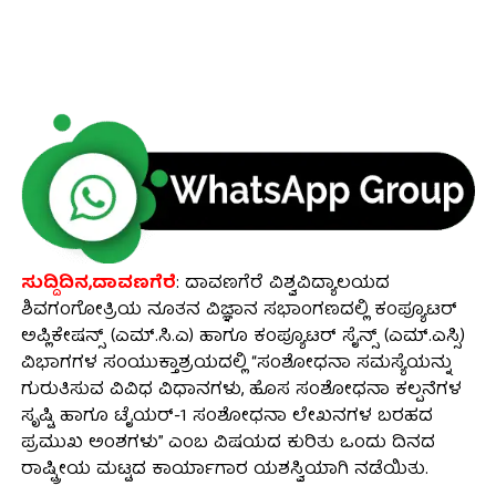
ಸುದ್ದಿದಿನ,ದಾವಣಗೆರೆ
: ದಾವಣಗೆರೆ ವಿಶ್ವವಿದ್ಯಾಲಯದ
ಶಿವಗಂಗೋತ್ರಿಯ ನೂತನ ವಿಜ್ಞಾನ ಸಭಾಂಗಣದಲ್ಲಿ ಕಂಪ್ಯೂಟರ್
ಅಪ್ಲಿಕೇಷನ್ಸ್ (ಎಮ್.ಸಿ.ಎ) ಹಾಗೂ ಕಂಪ್ಯೂಟರ್ ಸೈನ್ಸ್ (ಎಮ್.ಎಸ್ಸಿ)
ವಿಭಾಗಗಳ ಸಂಯುಕ್ತಾಶ್ರಯದಲ್ಲಿ “ಸಂಶೋಧನಾ ಸಮಸ್ಯೆಯನ್ನು
ಗುರುತಿಸುವ ವಿವಿಧ ವಿಧಾನಗಳು, ಹೊಸ ಸಂಶೋಧನಾ ಕಲ್ಪನೆಗಳ
ಸೃಷ್ಟಿ ಹಾಗೂ ಟೈಯರ್-1 ಸಂಶೋಧನಾ ಲೇಖನಗಳ ಬರಹದ
ಪ್ರಮುಖ ಅಂಶಗಳು” ಎಂಬ ವಿಷಯದ ಕುರಿತು ಒಂದು ದಿನದ
ರಾಷ್ಟ್ರೀಯ ಮಟ್ಟದ ಕಾರ್ಯಾಗಾರ ಯಶಸ್ವಿಯಾಗಿ ನಡೆಯಿತು.