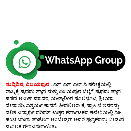
ಸುದ್ದಿದಿನ, ವಿಜಯಪುರ
: ಎಸ್ ಎಸ್ ಎಲ್ ಸಿ ಪರೀಕ್ಷೆಯಲ್ಲಿ
ರಾಜ್ಯಕ್ಕೆ ಪ್ರಥಮ ಸ್ಥಾನ ಮತ್ತು ವಿಜಯಪುರ ಜಿಲ್ಲೆಗೆ ಪ್ರಥಮ ಸ್ಥಾನ
ಪಡೆದ ಅಮಿತ್ ಮಾದರ, ಯಲ್ಲಾಲಿಂಗ ಸೊಲಿಭೂವಿ, ಶ್ರೀಯಾ
ದೇಸಾಯಿ, ಐಶ್ವರ್ಯ ಕಾನಸೆ, ಶೀವಲೀಲಾ ಕೆ, ಸ್ವಾತಿ ಜೆ ಇವರನ್ನು
ದಲಿತ ವಿದ್ಯಾರ್ಥಿ ಪರಿಷತ್ ಉತ್ತರ ಕರ್ನಾಟಕದ ಕಛೇರಿಯಲ್ಲಿ ಸಿಹಿ
ಹಂಚಿ ಬಾಬಾ ಸಾಹೇಬ್ ಅಂಬೇಡ್ಕರ್ ಅವರ ಪುಸ್ತಕವನ್ನು ನೀಡುವ
ಮೂಲಕ ಗೌರವಿಸಲಾಯಿತು.