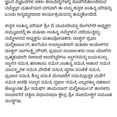
ಜ್ಞಾನ ವಿಜ್ಞಾನಗಳ ಸಕಲ ಕಲಾವಿದ್ಯೆಗಳಲ್ಲಿ ತೊಡಗಿಸಿಕೊಂಡಿರುವ
ನಮ್ಮೆಲ್ಲರ ಮಹಿಳೆಯರ ಪರವಾಗಿ ಈ ನಮ್ಮ ಕನ್ನಡ ಸಾಹಿತ್ಯ ಪರಿಷತ್ತು
ಒಂದು ಅತ್ಯದ್ಭುತವಾದ ಕಾರ್ಯಕ್ರಮವನ್ನು ಹಮ್ಮಿಕೊಂಡಿದೆ.
ಕನ್ನಡ ಸಾಹಿತ್ಯ ಪರಿಷತ್ ಶ್ರೀ ಬಿ ವಾಮದೇವಪ್ಪ ತೊಗಲೇರಿ ಅಧ್ಯಕ್ಷರ
ಸಮ್ಮುಖದಲ್ಲಿ ಈ ಮಹಿಳಾ ಸಾಹಿತ್ಯ ಸಮ್ಮೇಳನ ನಡೆಯುತ್ತಿದ್ದು .
ಸಮ್ಮೇಳನದ ಅಧ್ಯಕ್ಷರು ಮಹಾಪೋಷಕರು ಡಾಕ್ಟರ್ ಪ್ರಭಾ
ಮಲ್ಲಿಕಾರ್ಜುನ್, ಹಾಗೆಯೇ ಉದ್ಘಾಟಕರಾಗಿ ಮಹಿಳಾ ಆಯೋಗದ
ಡಾಕ್ಟರ್ ನಾಗಲಕ್ಷ್ಮಿ ಚೌದರಿ, ಪ್ರಧಾನ ಸಂಚಾಲಕರು ರಾಜ ಯೋಗಿನಿ
ಬ್ರಹ್ಮಕುಮಾರಿ ನೀಲಾಜಿ ಅವರೆಲ್ಲರಿಗೂ ಸ್ವಾಗತವನ್ನು ಬಯಸುತ್ತಾ ,
ಸ್ವಾಗತ ಸಮಿತಿ, ಹಣಕಾಸು ಸಮಿತಿ ,ಸಾಹಿತ್ಯ ಸಮಿತಿ, ಆಹಾರ ಸಮಿತಿ
,ಸಾಂಸ್ಕೃತಿಕ ಸಮಿತಿ ,ವೇದಿಕೆ ಸಮಿತಿ, ಸ್ಮರಣ ಸಂಚಿಕೆ ಸಮಿತಿ,
ಪ್ರಚಾರ ಸಮಿತಿ, ಶಿಸ್ತು ಸಮಿತಿ ಮೆರವಣಿಗೆ ಸಮಿತಿ,ಪುಸ್ತಕ ಮಳಿಗೆ
ಸಮಿತಿ ,ಅತಿಥಿ ಸತ್ಕಾರ ಸಮಿತಿ, ಸ್ಪರ್ಧಾ ಸಮಿತಿ, ಎಲ್ಲದಕ್ಕೂ ಸಹಕಾರ
ಕೊಟ್ಟಂತಹ ಶ್ರೀ ಸಮರ್ಥ್ ಶಾಮನೂರ್ ಮಲ್ಲಿಕಾರ್ಜುನ್ ಶಾಸಕರು
ದಾವಣಗೆರೆ ದಕ್ಷಿಣ ವಿಧಾನಸಭಾ ಕ್ಷೇತ್ರ, ಶ್ರೀ ಸೋಮೇಶ್ವರ ಸಮೂಹ
ಸಂಸ್ಥೆಗಳು.