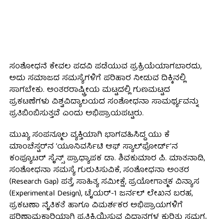
ಸಂಶೋಧನೆ ಕೇವಲ ಪದವಿ ಪಡೆಯುವ ಪ್ರಕ್ರಿಯೆಯಾಗಬಾರದು,
ಅದು ಸಮಾಜದ ಸಮಸ್ಯೆಗಳಿಗೆ ಪರಿಹಾರ ನೀಡುವ ದಿಕ್ಕಿನಲ್ಲಿ
ಸಾಗಬೇಕು. ಅಂತರರಾಷ್ಟ್ರೀಯ ಮಟ್ಟದಲ್ಲಿ ಗುಣಮಟ್ಟದ
ಪ್ರಕಟಣೆಗಳು ವಿಶ್ವವಿದ್ಯಾಲಯದ ಸಂಶೋಧನಾ ಸಾಮರ್ಥ್ಯವನ್ನು
ಪ್ರತಿಬಿಂಬಿಸುತ್ತವೆ ಎಂದು ಅಭಿಪ್ರಾಯಪಟ್ಟರು.
ಮುಖ್ಯ ಸಂಪನ್ಮೂಲ ವ್ಯಕ್ತಿಯಾಗಿ ಭಾಗವಹಿಸಿದ್ದ ಯು ಕೆ
ಮಾಂಚೆಸ್ಟರ್‌ನ ‘ಯೂನಿವರ್ಸಿಟಿ ಆಫ್ ಸ್ಯಾಲ್‌ಫೋರ್ಡ್’ನ
ಕಂಪ್ಯೂಟರ್ ಸೈನ್ಸ್ ಪ್ರಾಧ್ಯಾಪಕ ಡಾ. ಶಿವಕುಮಾರ ಪಿ. ಮಾತನಾಡಿ,
ಸಂಶೋಧನಾ ಸಮಸ್ಯೆ ಗುರುತಿಸುವಿಕೆ, ಸಂಶೋಧನಾ ಅಂತರ
(Research Gap) ಪತ್ತೆ, ಸಾಹಿತ್ಯ ಸಮೀಕ್ಷೆ, ಪ್ರಯೋಗಾತ್ಮಕ ವಿನ್ಯಾಸ
(Experimental Design), ಟೈಯರ್-1 ಜರ್ನಲ್ ಲೇಖನ ಬರಹ,
ಪ್ರಕಟಣಾ ನೈತಿಕತೆ ಹಾಗೂ ವಿಮರ್ಶಕರ ಅಭಿಪ್ರಾಯಗಳಿಗೆ
ಪರಿಣಾಮಕಾರಿಯಾಗಿ ಪ್ರತಿಕ್ರಿಯಿಸುವ ವಿಧಾನಗಳ ಕುರಿತು ಸಮಗ್ರ