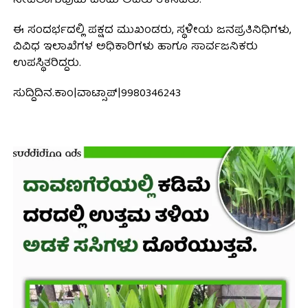
ನೀಡಲಾಗುವುದು ಎಂದು ಅವರು ತಿಳಿಸಿದರು.
ಈ ಸಂದರ್ಭದಲ್ಲಿ ಪಕ್ಷದ ಮುಖಂಡರು, ಸ್ಥಳೀಯ ಜನಪ್ರತಿನಿಧಿಗಳು,
ವಿವಿಧ ಇಲಾಖೆಗಳ ಅಧಿಕಾರಿಗಳು ಹಾಗೂ ಸಾರ್ವಜನಿಕರು
ಉಪಸ್ಥಿತರಿದ್ದರು.
ಸುದ್ದಿದಿನ.ಕಾಂ|ವಾಟ್ಸಾಪ್|9980346243