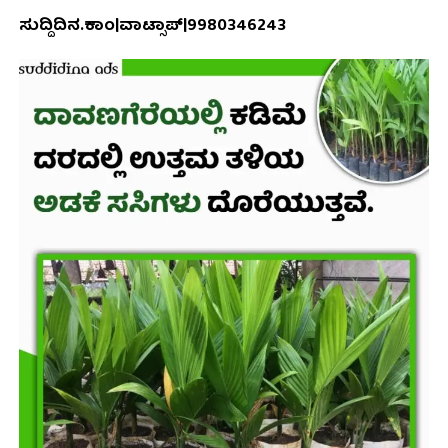
ಸುದ್ದಿದಿನ.ಕಾಂ|ವಾಟ್ಸಾಪ್|9980346243