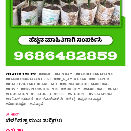
RELATED TOPICS:
#AMBEDKAREXAM
#AMBEDKARJAYANTI
#AMBEDKARJAYANTI2022
#B_R_AMBEDKAR
#BIJAPUR
#DALITVIDYARTHIPARISHAD
#DRBABASAHEBAMBEDKAR
#DVP
#DVPFORSTUDENTS
#JAIBHIM
AMBEDKAR
DALIT
EDUCATION
FEATURED
SSLC
STUDENT
VIJAYAPURA
ಅಮಿತ್ ಮಾದರ
ಎಸ್ಎಸ್ಎಲ್ ಸಿ
ಜಿಲ್ಲೆ
ಪ್ರಥಮ ಸ್ಥಾನ
ವಿಜಯಪುರ
ಸನ್ಮಾನ
UP NEXT
ಬೆಳಗಿನ ಪ್ರಮುಖ ಸುದ್ದಿಗಳು
DON'T MISS