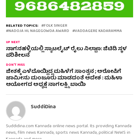
RELATED TOPICS:
FOLK SINGER
NADOJA HL NAGEGOWDA AWARD
VADDAGERE KADARAMMA
UP NEXT
ನಾಗನಹಳ್ಳಿಯಲ್ಲಿ ಸ್ಯಾಟಲೈಟ್ ರೈಲು ನಿಲ್ದಾಣ: ಜಿಟಿಡಿ ಸ್ಥಳ
ಪರಿಶೀಲನೆ
DON'T MISS
ಜೀತಕ್ಕೆ ಎಳೆದೊಯ್ದಿದ್ದ ಮಹಿಳೆಗೆ ಸಾಂತ್ವನ ; ಅರೋಪಿಗೆ
ಜಾಮೀನು ಮಂಜೂರು ಮಾಡದಂತೆ ಆದೇಶ : ಮಹಿಳಾ
ಆಯೋಗದ ಅಧ್ಯಕ್ಷೆ ನಾಗಲಕ್ಷ್ಮಿ ಬಾಯಿ
SuddiDina
Suddidina.com Kannada online news portal. Its providing Kannada
news, film news Kannada, sports news Kannada, political NeWS in