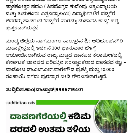
ಸ್ನಾತಕೋತ್ತರ ಪದವಿ ( ಶಿವಮೊಗ್ಗದ ಕುವೆಂಪು ವಿಶ್ವವಿದ್ಯಾಲಯ
ಮತ್ತು ತುಮಕೂರು ವಿಶ್ವವಿದ್ಯಾಲಯ) ವಿದ್ಯಾರ್ಥಿಗಳಿಗೆ ವಡ್ಡಗೆರೆ
ಕದರಮ್ಮ ಹಾಡಿರುವ “ವಡ್ಡಗೆರೆ ನಾಗಮ್ಮ; ಮಹಾಸತಿ ಕಾವ್ಯ” ಪಠ್ಯ
ಪುಸ್ತಕವಾಗಿರುತ್ತದೆ.
ಮಂಡ್ಯ ಜಿಲ್ಲೆಯ ನಾಗಮಂಗಲ ತಾಲ್ಲೂಕಿನ ಶ್ರೀ ಆದಿಚುಂಚನಗಿರಿ
ಮಹಾಕ್ಷೇತ್ರದಲ್ಲಿ ಇದೇ ಸೆ.30ರ ಭಾನುವಾರ ಬೆಳಗ್ಗೆ
ಆಯೋಜಿಸಲಾಗಿರುವ ರಾಜ್ಯ ಮಟ್ಟದ ಜಾನಪದ ಕಲಾಮೇಳದಲ್ಲಿ,
ಕರ್ನಾಟಕ ಜಾನಪದ ಪರಿಷತ್ತಿನ ಸಂಸ್ಥಾಪಕರಾದ ಜಾನಪದ ತಜ್ಞ –
ನಾಡೋಜ ಡಾ.ಎಚ್.ಎಲ್.ನಾಗೇಗೌಡ ಪ್ರಶಸ್ತಿ ಮತ್ತು 10.000
ರೂಪಾಯಿ ನಗದು ಪುರಸ್ಕಾರ ನೀಡಿ ಗೌರವಿಸಲಾಗುತ್ತಿದೆ.
ಸುದ್ದಿದಿನ.ಕಾಂ|ವಾಟ್ಸಾಪ್|9986715401