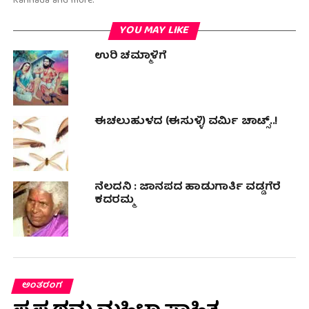
Kannada and more.
YOU MAY LIKE
ಉರಿ ಚಮ್ಮಾಳಿಗೆ
ಈಚಲುಹುಳದ (ಈಸುಳ್ಳಿ) ವರ್ಮಿ ಚಾಟ್ಸ್..!
ನೆಲದನಿ : ಜಾನಪದ ಹಾಡುಗಾರ್ತಿ ವಡ್ಡಗೆರೆ
ಕದರಮ್ಮ
ಅಂತರಂಗ