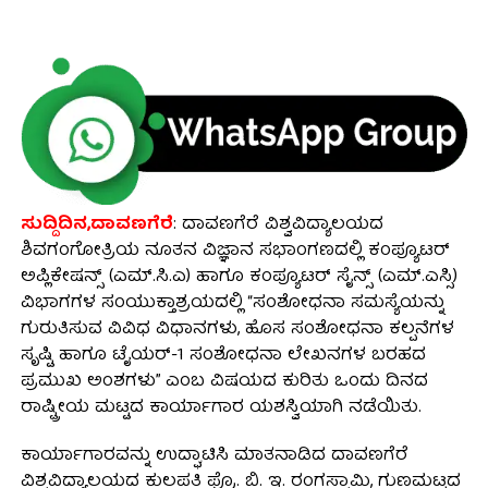
ಸುದ್ದಿದಿನ,ದಾವಣಗೆರೆ
: ದಾವಣಗೆರೆ ವಿಶ್ವವಿದ್ಯಾಲಯದ
ಶಿವಗಂಗೋತ್ರಿಯ ನೂತನ ವಿಜ್ಞಾನ ಸಭಾಂಗಣದಲ್ಲಿ ಕಂಪ್ಯೂಟರ್
ಅಪ್ಲಿಕೇಷನ್ಸ್ (ಎಮ್.ಸಿ.ಎ) ಹಾಗೂ ಕಂಪ್ಯೂಟರ್ ಸೈನ್ಸ್ (ಎಮ್.ಎಸ್ಸಿ)
ವಿಭಾಗಗಳ ಸಂಯುಕ್ತಾಶ್ರಯದಲ್ಲಿ “ಸಂಶೋಧನಾ ಸಮಸ್ಯೆಯನ್ನು
ಗುರುತಿಸುವ ವಿವಿಧ ವಿಧಾನಗಳು, ಹೊಸ ಸಂಶೋಧನಾ ಕಲ್ಪನೆಗಳ
ಸೃಷ್ಟಿ ಹಾಗೂ ಟೈಯರ್-1 ಸಂಶೋಧನಾ ಲೇಖನಗಳ ಬರಹದ
ಪ್ರಮುಖ ಅಂಶಗಳು” ಎಂಬ ವಿಷಯದ ಕುರಿತು ಒಂದು ದಿನದ
ರಾಷ್ಟ್ರೀಯ ಮಟ್ಟದ ಕಾರ್ಯಾಗಾರ ಯಶಸ್ವಿಯಾಗಿ ನಡೆಯಿತು.
ಕಾರ್ಯಾಗಾರವನ್ನು ಉದ್ಘಾಟಿಸಿ ಮಾತನಾಡಿದ ದಾವಣಗೆರೆ
ವಿಶ್ವವಿದ್ಯಾಲಯದ ಕುಲಪತಿ ಪ್ರೊ. ಬಿ. ಇ. ರಂಗಸ್ವಾಮಿ, ಗುಣಮಟ್ಟದ