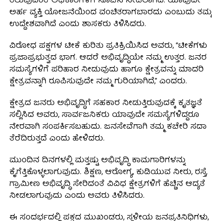
ತಲುಪುವಂತೆ ಅಧಿಕಾರಿಗಳಿಗೆ ಸೂಚನೆ ನೀಡಲಾಗಿದೆ. ಯಾವುದೇ
ಅರ್ಹ ವ್ಯಕ್ತಿ ಯೋಜನೆಯಿಂದ ವಂಚಿತರಾಗಬಾರದು ಎಂಬುದು ತಮ್ಮ
ಉದ್ದೇಶವಾಗಿದೆ ಎಂದು ಶಾಸಕರು ತಿಳಿಸಿದರು.
ವಿರೋಧ ಪಕ್ಷಗಳ ಟೀಕೆ ಕುರಿತು ಪ್ರತಿಕ್ರಿಯಿಸಿದ ಅವರು, “ಟೀಕೆಗಳು
ಪ್ರಜಾಪ್ರಭುತ್ವದ ಭಾಗ. ಆದರೆ ಅಭಿವೃದ್ಧಿಯೇ ನಮ್ಮ ಉತ್ತರ. ಜನರ
ಸಮಸ್ಯೆಗಳಿಗೆ ಪರಿಹಾರ ನೀಡುವುದು ಹಾಗೂ ಕ್ಷೇತ್ರವನ್ನು ಮಾದರಿ
ಕ್ಷೇತ್ರವನ್ನಾಗಿ ರೂಪಿಸುವುದೇ ನಮ್ಮ ಗುರಿಯಾಗಿದೆ,” ಎಂದರು.
ಕ್ಷೇತ್ರದ ಜನರು ಅಭಿವೃದ್ಧಿಗೆ ಸಹಕಾರ ನೀಡುತ್ತಿರುವುದಕ್ಕೆ ಕೃತಜ್ಞತೆ
ಸಲ್ಲಿಸಿದ ಅವರು, ಸಾರ್ವಜನಿಕರು ಯಾವುದೇ ಸಮಸ್ಯೆಗಳಿದ್ದರೂ
ನೇರವಾಗಿ ಸಂಪರ್ಕಿಸಬಹುದು. ಜನಸೇವೆಗಾಗಿ ತಮ್ಮ ಕಚೇರಿ ಸದಾ
ತೆರೆದಿರುತ್ತದೆ ಎಂದು ಹೇಳಿದರು.
ಮುಂದಿನ ದಿನಗಳಲ್ಲಿ ಮತ್ತಷ್ಟು ಅಭಿವೃದ್ಧಿ ಕಾಮಗಾರಿಗಳನ್ನು
ಕೈಗೆತ್ತಿಕೊಳ್ಳಲಾಗುವುದು. ಶಿಕ್ಷಣ, ಆರೋಗ್ಯ, ಕುಡಿಯುವ ನೀರು, ರಸ್ತೆ,
ಗ್ರಾಮೀಣ ಅಭಿವೃದ್ಧಿ ಸೇರಿದಂತೆ ವಿವಿಧ ಕ್ಷೇತ್ರಗಳಿಗೆ ಹೆಚ್ಚಿನ ಆದ್ಯತೆ
ನೀಡಲಾಗುವುದು ಎಂದು ಅವರು ತಿಳಿಸಿದರು.
ಈ ಸಂದರ್ಭದಲ್ಲಿ ಪಕ್ಷದ ಮುಖಂಡರು, ಸ್ಥಳೀಯ ಜನಪ್ರತಿನಿಧಿಗಳು,