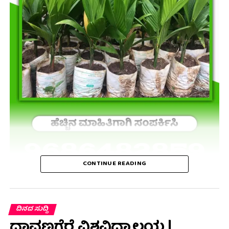
CONTINUE READING
ದಿನದ ಸುದ್ದಿ
ದಾವಣಗೆರೆ ವಿಶ್ವವಿದ್ಯಾಲಯ |