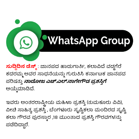
ಸುದ್ದಿದಿನ ಡೆಸ್ಕ್
: ಜಾನಪದ ಹಾಡುಗಾರ್ತಿ, ಕಲಾವಿದೆ ವಡ್ಡಗೆರೆ
ಕದರಮ್ಮ ಅವರ ಸಾಧನೆಯನ್ನು ಗುರುತಿಸಿ ಕರ್ನಾಟಕ ಜಾನಪದ
ಪರಿಷತ್ತು
ನಾಡೋಜ ಎಚ್.ಎಲ್.ನಾಗೇಗೌಡ ಪ್ರಶಸ್ತಿಗೆ
ಆಯ್ಕೆಮಾಡಿದೆ.
ಇವರು ಅಂತರರಾಷ್ಟ್ರೀಯ ಮಹಿಳಾ ಪ್ರಶಸ್ತಿ (ತುಮಕೂರು ವಿವಿ),
ವೀಚಿ ಸಾಹಿತ್ಯ ಪ್ರಶಸ್ತಿ , ಬೆಂಗಳೂರು ಸೃಷ್ಟಿಕಲಾ ಮಂದಿರದ ಸೃಷ್ಟಿ
ಕಲಾ ಗೌರವ ಪುರಸ್ಕಾರ ,18 ಮುಂತಾದ ಪ್ರಶಸ್ತಿ ಗೌರವಗಳನ್ನು
ಪಡೆದಿದ್ದಾರೆ.