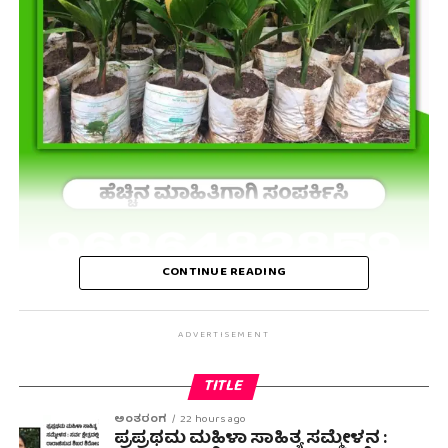
CONTINUE READING
ADVERTISEMENT
TITLE
ಅಂತರಂಗ
22 hours ago
ಪ್ರಪ್ರಥಮ ಮಹಿಳಾ ಸಾಹಿತ್ಯ ಸಮ್ಮೇಳನ :