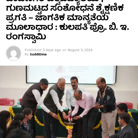
ಗುಣಮಟ್ಟದ ಸಂಶೋಧನೆ ಶೈಕ್ಷಣಿಕ
ಪ್ರಗತಿ – ಜಾಗತಿಕ ಮಾನ್ಯತೆಯ
ಮೂಲಾಧಾರ : ಕುಲಪತಿ ಪ್ರೊ. ಬಿ. ಇ.
ರಂಗಸ್ವಾಮಿ
Published
3 days ago
on
August 5, 2026
By
SuddiDina