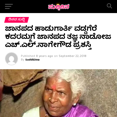
ದಿನದ ಸುದ್ದಿ
ಜಾನಪದ ಹಾಡುಗಾರ್ತಿ ವಡ್ಡಗೆರೆ
ಕದರಮ್ಮಗೆ ಜಾನಪದ ತಜ್ಞ ನಾಡೋಜ
ಎಚ್.ಎಲ್.ನಾಗೇಗೌಡ ಪ್ರಶಸ್ತಿ
Published
8 years ago
on
September 22, 2018
By
SuddiDina