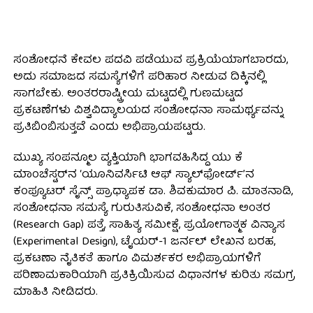
ಸಂಶೋಧನೆ ಕೇವಲ ಪದವಿ ಪಡೆಯುವ ಪ್ರಕ್ರಿಯೆಯಾಗಬಾರದು,
ಅದು ಸಮಾಜದ ಸಮಸ್ಯೆಗಳಿಗೆ ಪರಿಹಾರ ನೀಡುವ ದಿಕ್ಕಿನಲ್ಲಿ
ಸಾಗಬೇಕು. ಅಂತರರಾಷ್ಟ್ರೀಯ ಮಟ್ಟದಲ್ಲಿ ಗುಣಮಟ್ಟದ
ಪ್ರಕಟಣೆಗಳು ವಿಶ್ವವಿದ್ಯಾಲಯದ ಸಂಶೋಧನಾ ಸಾಮರ್ಥ್ಯವನ್ನು
ಪ್ರತಿಬಿಂಬಿಸುತ್ತವೆ ಎಂದು ಅಭಿಪ್ರಾಯಪಟ್ಟರು.
ಮುಖ್ಯ ಸಂಪನ್ಮೂಲ ವ್ಯಕ್ತಿಯಾಗಿ ಭಾಗವಹಿಸಿದ್ದ ಯು ಕೆ
ಮಾಂಚೆಸ್ಟರ್‌ನ ‘ಯೂನಿವರ್ಸಿಟಿ ಆಫ್ ಸ್ಯಾಲ್‌ಫೋರ್ಡ್’ನ
ಕಂಪ್ಯೂಟರ್ ಸೈನ್ಸ್ ಪ್ರಾಧ್ಯಾಪಕ ಡಾ. ಶಿವಕುಮಾರ ಪಿ. ಮಾತನಾಡಿ,
ಸಂಶೋಧನಾ ಸಮಸ್ಯೆ ಗುರುತಿಸುವಿಕೆ, ಸಂಶೋಧನಾ ಅಂತರ
(Research Gap) ಪತ್ತೆ, ಸಾಹಿತ್ಯ ಸಮೀಕ್ಷೆ, ಪ್ರಯೋಗಾತ್ಮಕ ವಿನ್ಯಾಸ
(Experimental Design), ಟೈಯರ್-1 ಜರ್ನಲ್ ಲೇಖನ ಬರಹ,
ಪ್ರಕಟಣಾ ನೈತಿಕತೆ ಹಾಗೂ ವಿಮರ್ಶಕರ ಅಭಿಪ್ರಾಯಗಳಿಗೆ
ಪರಿಣಾಮಕಾರಿಯಾಗಿ ಪ್ರತಿಕ್ರಿಯಿಸುವ ವಿಧಾನಗಳ ಕುರಿತು ಸಮಗ್ರ
ಮಾಹಿತಿ ನೀಡಿದರು.