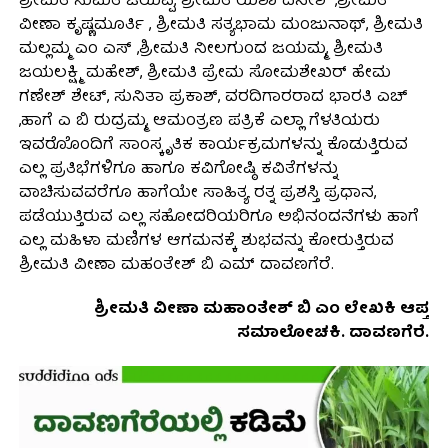
ಶ್ರೀಮತಿ ಸುಮತಿ ಜಯಪ್ಪ, ಶ್ರೀಮತಿ ಯಶಾ ದಿನೇಶ್ ,ಶ್ರೀಮತಿ
ವೀಣಾ ಕೃಷ್ಣಮೂರ್ತಿ , ಶ್ರೀಮತಿ ಸತ್ಯಭಾಮ ಮಂಜುನಾಥ್, ಶ್ರೀಮತಿ
ಮಲ್ಲಮ್ಮ ಎಂ ಎಸ್ ,ಶ್ರೀಮತಿ ನೀಲಗುಂದ ಜಯಮ್ಮ, ಶ್ರೀಮತಿ
ಜಯಲಕ್ಷ್ಮಿ ಮಹೇಶ್, ಶ್ರೀಮತಿ ಪ್ರೇಮ ಸೋಮಶೇಖರ್ ಹೇಮ
ಗಣೇಶ್ ಶೇಟ್, ಸುನಿತಾ ಪ್ರಕಾಶ್, ವರದಿಗಾರರಾದ ಭಾರತಿ ಎಚ್
,ಹಾಗೆ ಎ ಬಿ ರುದ್ರಮ್ಮ, ಆಮಂತ್ರಣ ಪತ್ರಿಕೆ ಎಲ್ಲಾ ಗೆಳತಿಯರು
ಇವರೊೊಂದಿಗೆ ಸಾಂಸ್ಕೃತಿಕ ಕಾರ್ಯಕ್ರಮಗಳನ್ನು ಕೊಡುತ್ತಿರುವ
ಎಲ್ಲ ಪ್ರತಿಭೆಗಳಿಗೂ ಹಾಗೂ ಕವಿಗೋಷ್ಠಿ ಕವಿತೆಗಳನ್ನು
ವಾಚಿಸುವವರೆಗೂ ಹಾಗೆಯೇ ಸಾಹಿತ್ಯ ರತ್ನ ಪ್ರಶಸ್ತಿ ಪ್ರಧಾನ,
ಪಡೆಯುತ್ತಿರುವ ಎಲ್ಲ ಸಹೋದರಿಯರಿಗೂ ಅಭಿನಂದನೆಗಳು ಹಾಗೆ
ಎಲ್ಲ ಮಹಿಳಾ ಮಣಿಗಳ ಆಗಮನಕ್ಕೆ ಶುಭವನ್ನು ಕೋರುತ್ತಿರುವ
ಶ್ರೀಮತಿ ವೀಣಾ ಮಹಂತೇಶ್ ಬಿ ಎಮ್ ದಾವಣಗೆರೆ.
ಶ್ರೀಮತಿ ವೀಣಾ ಮಹಾಂತೇಶ್ ಬಿ ಎಂ ಲೇಖಕಿ ಆಪ್ತ
ಸಮಾಲೋಚಕಿ. ದಾವಣಗೆರೆ.