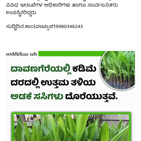
ವಿವಿಧ ಇಲಾಖೆಗಳ ಅಧಿಕಾರಿಗಳು ಹಾಗೂ ಸಾರ್ವಜನಿಕರು
ಉಪಸ್ಥಿತರಿದ್ದರು.
ಸುದ್ದಿದಿನ.ಕಾಂ|ವಾಟ್ಸಾಪ್|9980346243