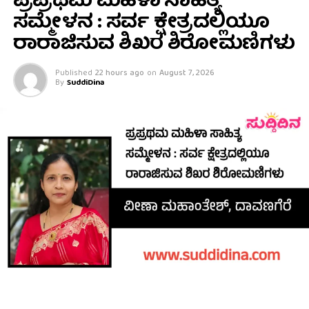
ಪ್ರಪ್ರಥಮ ಮಹಿಳಾ ಸಾಹಿತ್ಯ
ಸಮ್ಮೇಳನ : ಸರ್ವ ಕ್ಷೇತ್ರದಲ್ಲಿಯೂ
ರಾರಾಜಿಸುವ ಶಿಖರ ಶಿರೋಮಣಿಗಳು
Published
22 hours ago
on
August 7, 2026
By
SuddiDina