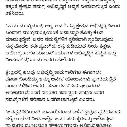
ಮಾತನಾಡಿದ ಅವರು, ಜನರು ತಮ್ಮ ಮೇಲೆ ಇಟ್ಟಿರುವ ವಿಶ್ವಾಸಕ್ಕೆ
ತಕ್ಕಂತೆ ಕ್ಷೇತ್ರದ ಸಮಗ್ರ ಅಭಿವೃದ್ಧಿಗೆ ಆದ್ಯತೆ ನೀಡಲಾಗುತ್ತಿದೆ ಎಂದು
ತಿಳಿಸಿದರು.
“ನಾನು ಮುಖ್ಯಮಂತ್ರಿ ಅಲ್ಲ. ಆದರೆ ನನ್ನ ಕ್ಷೇತ್ರದ ಅಭಿವೃದ್ಧಿ ವಿಚಾರ
ಬಂದಾಗ ಮುಖ್ಯಮಂತ್ರಿಯಂತೆ ಜವಾಬ್ದಾರಿ ಹೊತ್ತು ಕೆಲಸ
ಮಾಡುತ್ತಿದ್ದೇನೆ. ಜನರ ಸಮಸ್ಯೆಗಳಿಗೆ ತ್ವರಿತವಾಗಿ ಸ್ಪಂದಿಸುವುದು
ನನ್ನ ಮೊದಲ ಕರ್ತವ್ಯವಾಗಿದೆ. ರಸ್ತೆ, ಕುಡಿಯುವ ನೀರು, ಶಿಕ್ಷಣ,
ಆರೋಗ್ಯ ಹಾಗೂ ಮೂಲಸೌಕರ್ಯಗಳ ಅಭಿವೃದ್ಧಿಗೆ ಹೆಚ್ಚಿನ ಒತ್ತು
ನೀಡಲಾಗಿದೆ,” ಎಂದು ಅವರು ಹೇಳಿದರು.
ಕ್ಷೇತ್ರದಲ್ಲಿ ಹಲವು ಅಭಿವೃದ್ಧಿ ಕಾಮಗಾರಿಗಳು ಈಗಾಗಲೇ
ಪೂರ್ಣಗೊಂಡಿದ್ದು, ಇನ್ನೂ ಅನೇಕ ಯೋಜನೆಗಳು ಪ್ರಗತಿಯಲ್ಲಿವೆ
ಎಂದು ತಿಳಿಸಿದ ಅವರು, ಸರ್ಕಾರದ ವಿವಿಧ ಇಲಾಖೆಗಳ
ಅಧಿಕಾರಿಗಳೊಂದಿಗೆ ನಿರಂತರ ಸಮನ್ವಯ ಸಾಧಿಸಿ ಜನರ
ಸಮಸ್ಯೆಗಳಿಗೆ ಪರಿಹಾರ ಒದಗಿಸಲಾಗುತ್ತಿದೆ ಎಂದರು.
“ಜನಪ್ರತಿನಿಧಿಯಾಗಿ ಚುನಾಯಿತರಾದ ಬಳಿಕ ಕ್ಷೇತ್ರದ ಪ್ರತಿಯೊಂದು
ಹಳ್ಳಿಗೂ ಭೇಟಿ ನೀಡಿ ಅಲ್ಲಿನ ಜನರ ಸಮಸ್ಯೆಗಳನ್ನು ಆಲಿಸಿದ್ದೇನೆ.
ಗ್ರಾಮಗಳ ಮೂಲಭೂತ ಸೌಕರ್ಯಗಳನ್ನು ಅಭಿವೃದ್ಧಿಪಡಿಸಲು