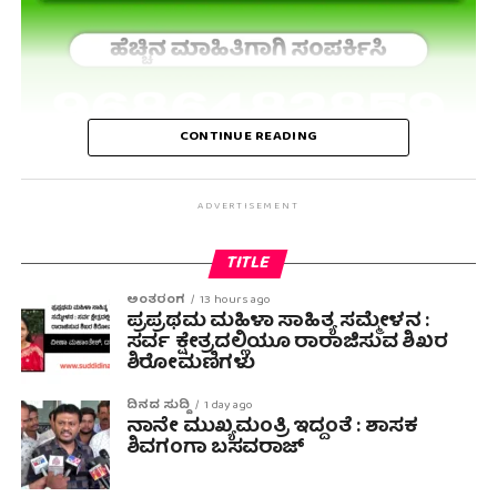
CONTINUE READING
ADVERTISEMENT
TITLE
ಅಂತರಂಗ
13 hours ago
ಪ್ರಪ್ರಥಮ ಮಹಿಳಾ ಸಾಹಿತ್ಯ ಸಮ್ಮೇಳನ :
ಸರ್ವ ಕ್ಷೇತ್ರದಲ್ಲಿಯೂ ರಾರಾಜಿಸುವ ಶಿಖರ
ಶಿರೋಮಣಿಗಳು
ದಿನದ ಸುದ್ದಿ
1 day ago
ನಾನೇ ಮುಖ್ಯಮಂತ್ರಿ ಇದ್ದಂತೆ : ಶಾಸಕ
ಶಿವಗಂಗಾ ಬಸವರಾಜ್