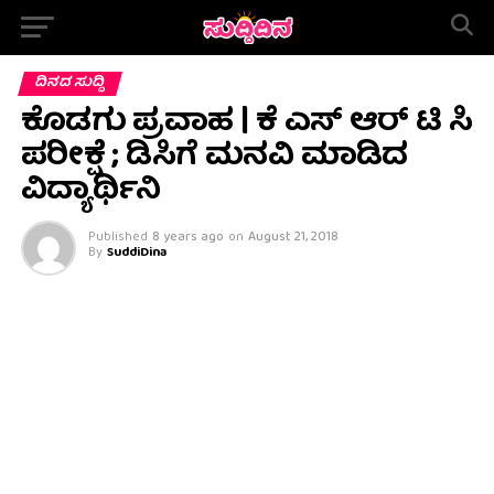
ದಿನದ ಸುದ್ದಿ
ಕೊಡಗು ಪ್ರವಾಹ | ಕೆ ಎಸ್ ಆರ್ ಟಿ‌ ಸಿ
ಪರೀಕ್ಷೆ ; ಡಿಸಿಗೆ ಮನವಿ ಮಾಡಿದ
ವಿದ್ಯಾರ್ಥಿನಿ
Published
8 years ago
on
August 21, 2018
By
SuddiDina