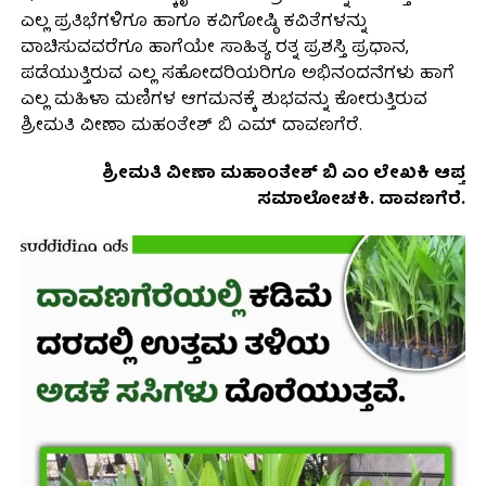
ಎಲ್ಲ ಪ್ರತಿಭೆಗಳಿಗೂ ಹಾಗೂ ಕವಿಗೋಷ್ಠಿ ಕವಿತೆಗಳನ್ನು
ವಾಚಿಸುವವರೆಗೂ ಹಾಗೆಯೇ ಸಾಹಿತ್ಯ ರತ್ನ ಪ್ರಶಸ್ತಿ ಪ್ರಧಾನ,
ಪಡೆಯುತ್ತಿರುವ ಎಲ್ಲ ಸಹೋದರಿಯರಿಗೂ ಅಭಿನಂದನೆಗಳು ಹಾಗೆ
ಎಲ್ಲ ಮಹಿಳಾ ಮಣಿಗಳ ಆಗಮನಕ್ಕೆ ಶುಭವನ್ನು ಕೋರುತ್ತಿರುವ
ಶ್ರೀಮತಿ ವೀಣಾ ಮಹಂತೇಶ್ ಬಿ ಎಮ್ ದಾವಣಗೆರೆ.
ಶ್ರೀಮತಿ ವೀಣಾ ಮಹಾಂತೇಶ್ ಬಿ ಎಂ ಲೇಖಕಿ ಆಪ್ತ
ಸಮಾಲೋಚಕಿ. ದಾವಣಗೆರೆ.