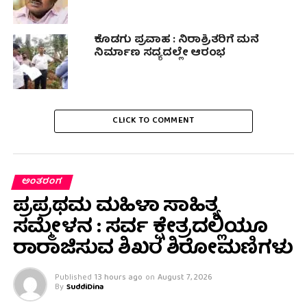
ಕೊಡಗು ಪ್ರವಾಹ : ನಿರಾಶ್ರಿತರಿಗೆ ಮನೆ
ನಿರ್ಮಾಣ ಸದ್ಯದಲ್ಲೇ ಆರಂಭ
CLICK TO COMMENT
ಅಂತರಂಗ
ಪ್ರಪ್ರಥಮ ಮಹಿಳಾ ಸಾಹಿತ್ಯ
ಸಮ್ಮೇಳನ : ಸರ್ವ ಕ್ಷೇತ್ರದಲ್ಲಿಯೂ
ರಾರಾಜಿಸುವ ಶಿಖರ ಶಿರೋಮಣಿಗಳು
Published
13 hours ago
on
August 7, 2026
By
SuddiDina