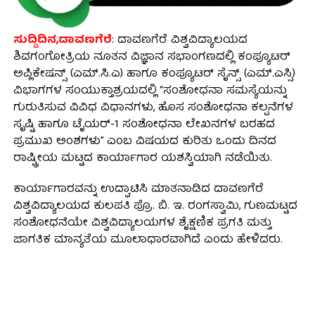
ಸುದ್ದಿದಿನ,ದಾವಣಗೆರೆ
: ದಾವಣಗೆರೆ ವಿಶ್ವವಿದ್ಯಾಲಯದ
ಶಿವಗಂಗೋತ್ರಿಯ ನೂತನ ವಿಜ್ಞಾನ ಸಭಾಂಗಣದಲ್ಲಿ ಕಂಪ್ಯೂಟರ್
ಅಪ್ಲಿಕೇಷನ್ಸ್ (ಎಮ್.ಸಿ.ಎ) ಹಾಗೂ ಕಂಪ್ಯೂಟರ್ ಸೈನ್ಸ್ (ಎಮ್.ಎಸ್ಸಿ)
ವಿಭಾಗಗಳ ಸಂಯುಕ್ತಾಶ್ರಯದಲ್ಲಿ “ಸಂಶೋಧನಾ ಸಮಸ್ಯೆಯನ್ನು
ಗುರುತಿಸುವ ವಿವಿಧ ವಿಧಾನಗಳು, ಹೊಸ ಸಂಶೋಧನಾ ಕಲ್ಪನೆಗಳ
ಸೃಷ್ಟಿ ಹಾಗೂ ಟೈಯರ್-1 ಸಂಶೋಧನಾ ಲೇಖನಗಳ ಬರಹದ
ಪ್ರಮುಖ ಅಂಶಗಳು” ಎಂಬ ವಿಷಯದ ಕುರಿತು ಒಂದು ದಿನದ
ರಾಷ್ಟ್ರೀಯ ಮಟ್ಟದ ಕಾರ್ಯಾಗಾರ ಯಶಸ್ವಿಯಾಗಿ ನಡೆಯಿತು.
ಕಾರ್ಯಾಗಾರವನ್ನು ಉದ್ಘಾಟಿಸಿ ಮಾತನಾಡಿದ ದಾವಣಗೆರೆ
ವಿಶ್ವವಿದ್ಯಾಲಯದ ಕುಲಪತಿ ಪ್ರೊ. ಬಿ. ಇ. ರಂಗಸ್ವಾಮಿ, ಗುಣಮಟ್ಟದ
ಸಂಶೋಧನೆಯೇ ವಿಶ್ವವಿದ್ಯಾಲಯಗಳ ಶೈಕ್ಷಣಿಕ ಪ್ರಗತಿ ಮತ್ತು
ಜಾಗತಿಕ ಮಾನ್ಯತೆಯ ಮೂಲಾಧಾರವಾಗಿದೆ ಎಂದು ಹೇಳಿದರು.