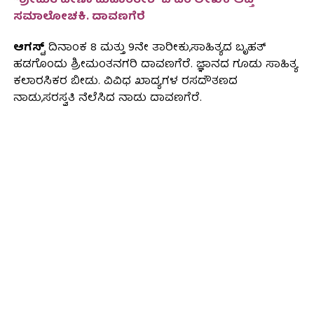
~
ಶ್ರೀಮತಿ ವೀಣಾ ಮಹಾಂತೇಶ್ ಬಿ ಎಂ ಲೇಖಕಿ ಆಪ್ತ
ಸಮಾಲೋಚಕಿ. ದಾವಣಗೆರೆ
ಆಗಸ್ಟ್
ದಿನಾಂಕ 8 ಮತ್ತು 9ನೇ ತಾರೀಕು,ಸಾಹಿತ್ಯದ ಬೃಹತ್
ಹಡಗೊಂದು ಶ್ರೀಮಂತನಗರಿ ದಾವಣಗೆರೆ. ಜ್ಞಾನದ ಗೂಡು ಸಾಹಿತ್ಯ
ಕಲಾರಸಿಕರ ಬೀಡು. ವಿವಿಧ ಖಾದ್ಯಗಳ ರಸದೌತಣದ
ನಾಡು,ಸರಸ್ವತಿ ನೆಲೆಸಿದ ನಾಡು ದಾವಣಗೆರೆ.