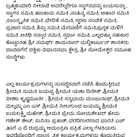
ಬ್ರಹ್ಮಕುಮಾರಿ ನೀಲಾಜಿ ಅವರೆಲ್ಲರಿಗೂ ಸ್ವಾಗತವನ್ನು ಬಯಸುತ್ತಾ ,
ಸ್ವಾಗತ ಸಮಿತಿ, ಹಣಕಾಸು ಸಮಿತಿ ,ಸಾಹಿತ್ಯ ಸಮಿತಿ, ಆಹಾರ ಸಮಿತಿ
,ಸಾಂಸ್ಕೃತಿಕ ಸಮಿತಿ ,ವೇದಿಕೆ ಸಮಿತಿ, ಸ್ಮರಣ ಸಂಚಿಕೆ ಸಮಿತಿ,
ಪ್ರಚಾರ ಸಮಿತಿ, ಶಿಸ್ತು ಸಮಿತಿ ಮೆರವಣಿಗೆ ಸಮಿತಿ,ಪುಸ್ತಕ ಮಳಿಗೆ
ಸಮಿತಿ ,ಅತಿಥಿ ಸತ್ಕಾರ ಸಮಿತಿ, ಸ್ಪರ್ಧಾ ಸಮಿತಿ, ಎಲ್ಲದಕ್ಕೂ ಸಹಕಾರ
ಕೊಟ್ಟಂತಹ ಶ್ರೀ ಸಮರ್ಥ್ ಶಾಮನೂರ್ ಮಲ್ಲಿಕಾರ್ಜುನ್ ಶಾಸಕರು
ದಾವಣಗೆರೆ ದಕ್ಷಿಣ ವಿಧಾನಸಭಾ ಕ್ಷೇತ್ರ, ಶ್ರೀ ಸೋಮೇಶ್ವರ ಸಮೂಹ
ಸಂಸ್ಥೆಗಳು.
ಎಲ್ಲ ಕಾರ್ಯಕ್ರಮಗಳನ್ನು ಸುಸಜ್ಜಿತವಾಗಿ ನಡೆಸಿ ಕೊಡುತ್ತಿರುವ
ಶ್ರೀಮತಿ ಸುಮತಿ ಜಯಪ್ಪ, ಶ್ರೀಮತಿ ಯಶಾ ದಿನೇಶ್ ,ಶ್ರೀಮತಿ
ವೀಣಾ ಕೃಷ್ಣಮೂರ್ತಿ , ಶ್ರೀಮತಿ ಸತ್ಯಭಾಮ ಮಂಜುನಾಥ್, ಶ್ರೀಮತಿ
ಮಲ್ಲಮ್ಮ ಎಂ ಎಸ್ ,ಶ್ರೀಮತಿ ನೀಲಗುಂದ ಜಯಮ್ಮ, ಶ್ರೀಮತಿ
ಜಯಲಕ್ಷ್ಮಿ ಮಹೇಶ್, ಶ್ರೀಮತಿ ಪ್ರೇಮ ಸೋಮಶೇಖರ್ ಹೇಮ
ಗಣೇಶ್ ಶೇಟ್, ಸುನಿತಾ ಪ್ರಕಾಶ್, ವರದಿಗಾರರಾದ ಭಾರತಿ ಎಚ್
,ಹಾಗೆ ಎ ಬಿ ರುದ್ರಮ್ಮ, ಆಮಂತ್ರಣ ಪತ್ರಿಕೆ ಎಲ್ಲಾ ಗೆಳತಿಯರು
ಇವರೊೊಂದಿಗೆ ಸಾಂಸ್ಕೃತಿಕ ಕಾರ್ಯಕ್ರಮಗಳನ್ನು ಕೊಡುತ್ತಿರುವ