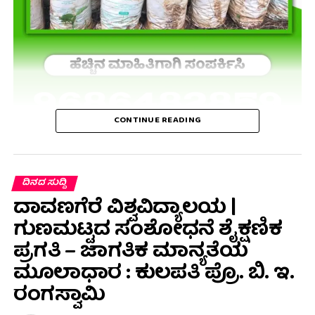
CONTINUE READING
ದಿನದ ಸುದ್ದಿ
ದಾವಣಗೆರೆ ವಿಶ್ವವಿದ್ಯಾಲಯ |
ಗುಣಮಟ್ಟದ ಸಂಶೋಧನೆ ಶೈಕ್ಷಣಿಕ
ಪ್ರಗತಿ – ಜಾಗತಿಕ ಮಾನ್ಯತೆಯ
ಮೂಲಾಧಾರ : ಕುಲಪತಿ ಪ್ರೊ. ಬಿ. ಇ.
ರಂಗಸ್ವಾಮಿ