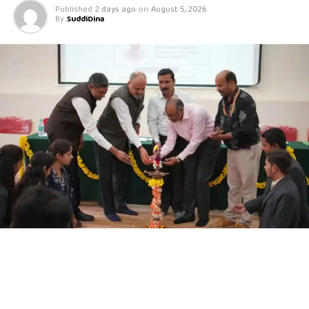
Published
2 days ago
on
August 5, 2026
By
SuddiDina