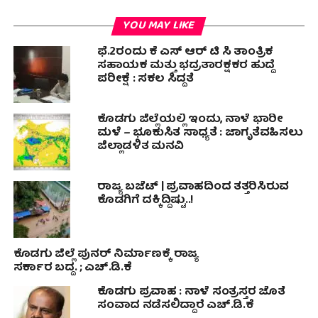
YOU MAY LIKE
ಫೆ.2ರಂದು ಕೆ ಎಸ್‍ ಆರ್ ಟಿ ಸಿ ತಾಂತ್ರಿಕ
ಸಹಾಯಕ ಮತ್ತು ಭದ್ರತಾರಕ್ಷಕರ ಹುದ್ದೆ
ಪರೀಕ್ಷೆ : ಸಕಲ ಸಿದ್ದತೆ
ಕೊಡಗು ಜಿಲ್ಲೆಯಲ್ಲಿ ಇಂದು, ನಾಳೆ ಭಾರೀ
ಮಳೆ – ಭೂಕುಸಿತ ಸಾಧ್ಯತೆ : ಜಾಗೃತೆವಹಿಸಲು
ಜಿಲ್ಲಾಡಳಿತ ಮನವಿ
ರಾಜ್ಯ ಬಜೆಟ್ | ಪ್ರವಾಹದಿಂದ ತತ್ತರಿಸಿರುವ
ಕೊಡಗಿಗೆ ದಕ್ಕಿದ್ದಿಷ್ಟು..!
ಕೊಡಗು ಜಿಲ್ಲೆ ಪುನರ್ ನಿರ್ಮಾಣಕ್ಕೆ ರಾಜ್ಯ
ಸರ್ಕಾರ ಬದ್ದ. ; ಎಚ್.ಡಿ.ಕೆ
ಕೊಡಗು ಪ್ರವಾಹ : ನಾಳೆ ಸಂತ್ರಸ್ತರ ಜೊತೆ
ಸಂವಾದ ನಡೆಸಲಿದ್ದಾರೆ ಎಚ್.ಡಿ.ಕೆ