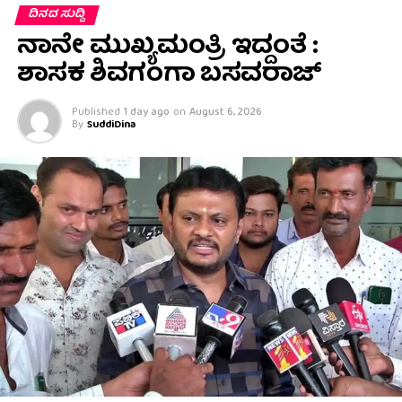
ದಿನದ ಸುದ್ದಿ
ನಾನೇ ಮುಖ್ಯಮಂತ್ರಿ ಇದ್ದಂತೆ :
ಶಾಸಕ ಶಿವಗಂಗಾ ಬಸವರಾಜ್
Published
1 day ago
on
August 6, 2026
By
SuddiDina