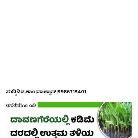
ಸುದ್ದಿದಿನ.ಕಾಂ|ವಾಟ್ಸಾಪ್|9986715401