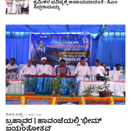
ಶ್ರಮಿಕರ ಭವಿಷ್ಯಕ್ಕೆ ಅಪಾಯವಾದಂತೆ : ಸಿಎಂ
ಸಿದ್ದರಾಮಯ್ಯ
ದಿನದ ಸುದ್ದಿ
4 years ago
ಬ್ರಹ್ಮಾವರ | ಹಾವಂಜೆಯಲ್ಲಿ ‘ಭೀಮ್
ಜಯಂತೋತ್ಸವ’