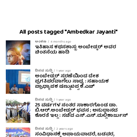
All posts tagged "Ambedkar Jayanti"
ಅಂಕಣ
4 months ago
ಇತಿಹಾಸ ಕಥನಶಾಸ್ತ್ರ: ಅಂಬೇಡ್ಕರ್ ಅವರ
ಚಿಂತನೆಯ ಹಾದಿ
ದಿನದ ಸುದ್ದಿ
1 year ago
ಅಂಬೇಡ್ಕರ್ ಸ್ಮರಣೆಯಿಂದ ದೇಶ
ಪ್ರಗತಿಪರವಾಗಲು ಸಾಧ್ಯ : ಸಹಾಯಕ
ಪ್ರಾಧ್ಯಾಪಕ ಷಣ್ಮುಖಪ್ಪ ಕೆ.ಎಚ್
ದಿನದ ಸುದ್ದಿ
1 year ago
25 ವರ್ಷಗಳ ನಂತರ ಸಾಕಾರಗೊಂಡ ಡಾ.
ಬಿ.ಆರ್.ಅಂಬೇಡ್ಕರ್ ಭವನ ; ಅನುದಾನದ
ಕೊರತೆ ಇಲ್ಲ : ಸಚಿವ ಎಸ್.ಎಸ್.ಮಲ್ಲಿಕಾರ್ಜುನ್
ದಿನದ ಸುದ್ದಿ
2 years ago
ಸಂವಿಧಾನಕ್ಕೆ ಅಪಾಯವಾದರೆ, ಬಡವರ,