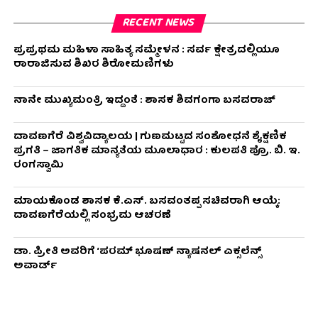
RECENT NEWS
ಪ್ರಪ್ರಥಮ ಮಹಿಳಾ ಸಾಹಿತ್ಯ ಸಮ್ಮೇಳನ : ಸರ್ವ ಕ್ಷೇತ್ರದಲ್ಲಿಯೂ
ರಾರಾಜಿಸುವ ಶಿಖರ ಶಿರೋಮಣಿಗಳು
ನಾನೇ ಮುಖ್ಯಮಂತ್ರಿ ಇದ್ದಂತೆ : ಶಾಸಕ ಶಿವಗಂಗಾ ಬಸವರಾಜ್
ದಾವಣಗೆರೆ ವಿಶ್ವವಿದ್ಯಾಲಯ | ಗುಣಮಟ್ಟದ ಸಂಶೋಧನೆ ಶೈಕ್ಷಣಿಕ
ಪ್ರಗತಿ – ಜಾಗತಿಕ ಮಾನ್ಯತೆಯ ಮೂಲಾಧಾರ : ಕುಲಪತಿ ಪ್ರೊ. ಬಿ. ಇ.
ರಂಗಸ್ವಾಮಿ
ಮಾಯಕೊಂಡ ಶಾಸಕ ಕೆ.ಎಸ್. ಬಸವಂತಪ್ಪ ಸಚಿವರಾಗಿ ಆಯ್ಕೆ:
ದಾವಣಗೆರೆಯಲ್ಲಿ ಸಂಭ್ರಮ ಆಚರಣೆ
ಡಾ. ಪ್ರೀತಿ ಅವರಿಗೆ ‘ಪರಮ್ ಭೂಷಣ್ ನ್ಯಾಷನಲ್ ಎಕ್ಸಲೆನ್ಸ್
ಅವಾರ್ಡ್