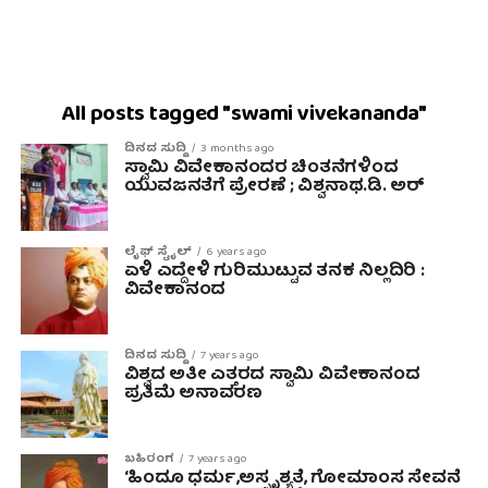
All posts tagged "swami vivekananda"
ದಿನದ ಸುದ್ದಿ
3 months ago
ಸ್ವಾಮಿ ವಿವೇಕಾನಂದರ ಚಿಂತನೆಗಳಿಂದ
ಯುವಜನತೆಗೆ ಪ್ರೇರಣೆ ; ವಿಶ್ವನಾಥ.ಡಿ. ಅರ್
ಲೈಫ್ ಸ್ಟೈಲ್
6 years ago
ಏಳಿ ಎದ್ದೇಳಿ ಗುರಿಮುಟ್ಟುವ ತನಕ ನಿಲ್ಲದಿರಿ :
ವಿವೇಕಾನಂದ
ದಿನದ ಸುದ್ದಿ
7 years ago
ವಿಶ್ವದ ಅತೀ ಎತ್ತರದ ಸ್ವಾಮಿ ವಿವೇಕಾನಂದ
ಪ್ರತಿಮೆ ಅನಾವರಣ
ಬಹಿರಂಗ
7 years ago
‘ಹಿಂದೂ ಧರ್ಮ,ಅಸ್ಪೃಶ್ಯತೆ, ಗೋಮಾಂಸ ಸೇವನೆ