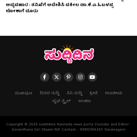
ಅವ್ಯವಹಾರ : ತನಿಖೆಗೆ ಆದೇಶಿಸಿ ವಕೀಲ ಡಾ‌.ಕೆ.ಎ.ಓಬಳಪ್ಪ
ಲೋಕಾಗೆ ದೂರು
ಮುಖಪುಟ
ದಿನದ ಸುದ್ದಿ
ಸಿನಿ ಸುದ್ದಿ
ಕ್ರೀಡೆ
ರಾಜಕೀಯ
ಲೈಫ್ ಸ್ಟೈಲ್
ಅಂಕಣ
Copyright © 2025 suddidina. Kannada news porta. Founder and Editor :
Govardhana Giri Shyam N.R. Contact - 9980346243. Davanagere