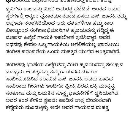
ಭಾ
ರತೀಯ ಚಿತ್ರಸಂಗೀತದ ಇತಿಹಾಸದಲ್ಲಿ ಕೆಲವೇ ಕೆಲವು
ಧ್ವನಿಗಳು ಕಾಲವನ್ನು ಮೀರಿ ಅಮರತ್ವ ಪಡೆದಿವೆ. ಅಂತಹ ಅಮರ
ಸ್ವರಗಳಲ್ಲಿ ಅತ್ಯಂತ ಪ್ರಕಾಶಮಾನವಾದ ಹೆಸರು ಎಸ್. ಜಾನಕಿ. ತಮ್ಮ
ಅಪೂರ್ವ ಕಂಠಸಿರಿಯಿಂದ ಆರು ದಶಕಗಳಿಗೂ ಹೆಚ್ಚು ಕಾಲ
ಕೋಟ್ಯಂತರ ಸಂಗೀತಾಭಿಮಾನಿಗಳ ಹೃದಯವನ್ನು ಗೆದ್ದಿದ್ದ ಈ
ಮಹಾನ್ ಹಿನ್ನೆಲೆ ಗಾಯಕಿ ಇಹಲೋಕ ತ್ಯಜಿಸಿದ್ದಾರೆ. ಅವರ
ನಿಧನವು ಕೇವಲ ಒಬ್ಬ ಗಾಯಕಿಯ ಅಗಲಿಕೆಯಲ್ಲ; ಭಾರತೀಯ
ಸಂಗೀತ ಪರಂಪರೆಯ ಒಂದು ಮಹತ್ತರ ಯುಗದ ಅಂತ್ಯವಾಗಿದೆ.
ಸಂಗೀತವು ಭಾಷೆಯ ಎಲ್ಲೆಗಳನ್ನು ಮೀರಿ ಹೃದಯವನ್ನು ತಲುಪುವ
ಮಾಧ್ಯಮ. ಆ ಸತ್ಯವನ್ನು ತಮ್ಮ ಗಾಯನದ ಮೂಲಕ
ಸಾಬೀತುಪಡಿಸಿದ ಕಲಾವಿದೆ ಎಸ್. ಜಾನಕಿ. ಅವರು ಹಾಡಿದ
ಸಾವಿರಾರು ಗೀತೆಗಳು ಇಂದಿಗೂ ಪ್ರೀತಿ, ವಿರಹ, ಭಕ್ತಿ, ಮಾತೃತ್ವ,
ಸಂತೋಷ ಮತ್ತು ಬದುಕಿನ ಸೂಕ್ಷ್ಮ ಭಾವನೆಗಳಿಗೆ ಧ್ವನಿಯಾಗಿವೆ.
ಅವರ ಕಂಠ ಕೇಳಿದ ಕ್ಷಣವೇ ಹಾಡಿನ ಪಾತ್ರ ಜೀವಂತವಾಗಿ
ಕಣ್ಣೆದುರು ಮೂಡುತ್ತಿತ್ತು. ಅದೇ ಅವರ ಗಾಯನದ ಮಹತ್ವ.