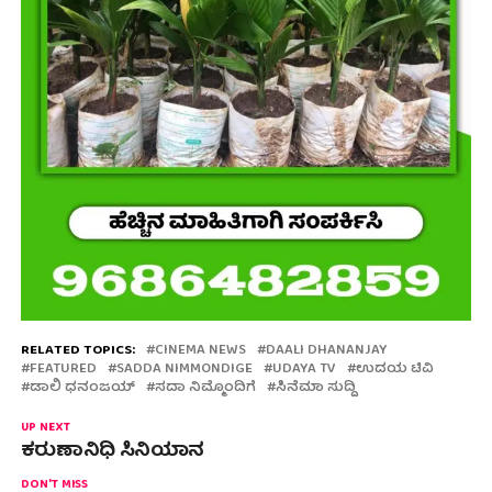
RELATED TOPICS:
CINEMA NEWS
DAALI DHANANJAY
FEATURED
SADDA NIMMONDIGE
UDAYA TV
ಉದಯ ಟಿವಿ
ಡಾಲಿ ಧನಂಜಯ್
ಸದಾ ನಿಮ್ಮೊಂದಿಗೆ
ಸಿನೆಮಾ ಸುದ್ದಿ
UP NEXT
ಕರುಣಾನಿಧಿ ಸಿನಿಯಾನ
DON'T MISS