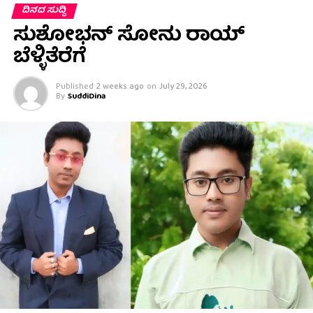
ದಿನದ ಸುದ್ದಿ
ಸುಶೋಭನ್ ಸೋನು ರಾಯ್
ಬೆಳ್ಳಿತೆರೆಗೆ
Published
2 weeks ago
on
July 29, 2026
By
SuddiDina