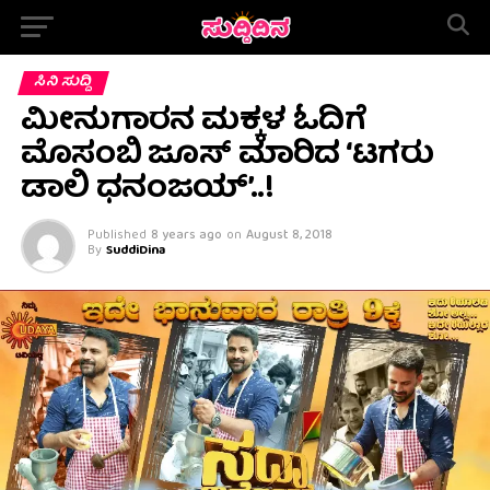
ಸಿನಿ ಸುದ್ದಿ
ಮೀನುಗಾರನ ಮಕ್ಕಳ ಓದಿಗೆ
ಮೊಸಂಬಿ ಜೂಸ್ ಮಾರಿದ ‘ಟಗರು
ಡಾಲಿ ಧನಂಜಯ್’..!
Published
8 years ago
on
August 8, 2018
By
SuddiDina