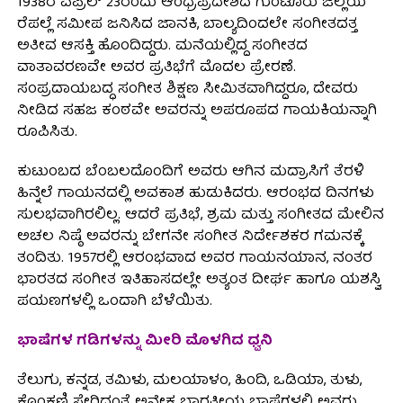
1938ರ ಏಪ್ರಿಲ್ 23ರಂದು ಆಂಧ್ರಪ್ರದೇಶದ ಗುಂಟೂರು ಜಿಲ್ಲೆಯ
ರೆಪಲ್ಲೆ ಸಮೀಪ ಜನಿಸಿದ ಜಾನಕಿ, ಬಾಲ್ಯದಿಂದಲೇ ಸಂಗೀತದತ್ತ
ಅತೀವ ಆಸಕ್ತಿ ಹೊಂದಿದ್ದರು. ಮನೆಯಲ್ಲಿದ್ದ ಸಂಗೀತದ
ವಾತಾವರಣವೇ ಅವರ ಪ್ರತಿಭೆಗೆ ಮೊದಲ ಪ್ರೇರಣೆ.
ಸಂಪ್ರದಾಯಬದ್ಧ ಸಂಗೀತ ಶಿಕ್ಷಣ ಸೀಮಿತವಾಗಿದ್ದರೂ, ದೇವರು
ನೀಡಿದ ಸಹಜ ಕಂಠವೇ ಅವರನ್ನು ಅಪರೂಪದ ಗಾಯಕಿಯನ್ನಾಗಿ
ರೂಪಿಸಿತು.
ಕುಟುಂಬದ ಬೆಂಬಲದೊಂದಿಗೆ ಅವರು ಆಗಿನ ಮದ್ರಾಸಿಗೆ ತೆರಳಿ
ಹಿನ್ನೆಲೆ ಗಾಯನದಲ್ಲಿ ಅವಕಾಶ ಹುಡುಕಿದರು. ಆರಂಭದ ದಿನಗಳು
ಸುಲಭವಾಗಿರಲಿಲ್ಲ. ಆದರೆ ಪ್ರತಿಭೆ, ಶ್ರಮ ಮತ್ತು ಸಂಗೀತದ ಮೇಲಿನ
ಅಚಲ ನಿಷ್ಠೆ ಅವರನ್ನು ಬೇಗನೇ ಸಂಗೀತ ನಿರ್ದೇಶಕರ ಗಮನಕ್ಕೆ
ತಂದಿತು. 1957ರಲ್ಲಿ ಆರಂಭವಾದ ಅವರ ಗಾಯನಯಾನ, ನಂತರ
ಭಾರತದ ಸಂಗೀತ ಇತಿಹಾಸದಲ್ಲೇ ಅತ್ಯಂತ ದೀರ್ಘ ಹಾಗೂ ಯಶಸ್ವಿ
ಪಯಣಗಳಲ್ಲಿ ಒಂದಾಗಿ ಬೆಳೆಯಿತು.
ಭಾಷೆಗಳ ಗಡಿಗಳನ್ನು ಮೀರಿ ಮೊಳಗಿದ ಧ್ವನಿ
ತೆಲುಗು, ಕನ್ನಡ, ತಮಿಳು, ಮಲಯಾಳಂ, ಹಿಂದಿ, ಒಡಿಯಾ, ತುಳು,