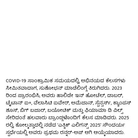
COVID-19 ಸಾಂಕ್ರಾಮಿಕ ಸಮಯದಲ್ಲಿ, ಅಭಿನಯದ ಕೆಲಸಗಳು
ಸೀಮಿತವಾದಾಗ, ಸುಶೋಭನ್ ಮಾಡೆಲಿಂಗ್ಗೆ ತಿರುಗಿದರು. 2023
ರಿಂದ ಪ್ರಾರಂಭಿಸಿ, ಅವರು ಹಾಲಿಡೇ ಇನ್ ಹೋಟೆಲ್, ಡಾಬರ್,
ಟೈಟಾನ್ ಐ+, ವೆಲಾಸಿಟಿ ಐವೇರ್, ಅಮೆಜಾನ್, ಸ್ಪೆನ್ಸರ್ಸ್, ಕ್ಯಾಂಪಸ್
ಶೂಸ್, ಬಿಗ್ ಬಜಾರ್, ಬಯೋಟಿಕ್ ಮತ್ತು ಫಿಯಾಮಾ ಡಿ ವಿಲ್ಸ್
ಸೇರಿದಂತೆ ಹಲವಾರು ಬ್ರಾಂಡ್ಗಳೊಂದಿಗೆ ಕೆಲಸ ಮಾಡಿದರು. 2025
ರಲ್ಲಿ, ಕೋಲ್ಕತ್ತಾದಲ್ಲಿ ನಡೆದ ‘ಎತ್ನಿಕ್ ಎಲಿಗನ್ಸ್ 2025’ ಸೌಂದರ್ಯ
ಸ್ಪರ್ಧೆಯಲ್ಲಿ ಅವರು ಪ್ರಥಮ ರನ್ನರ್-ಅಪ್ ಆಗಿ ಆಯ್ಕೆಯಾದರು.