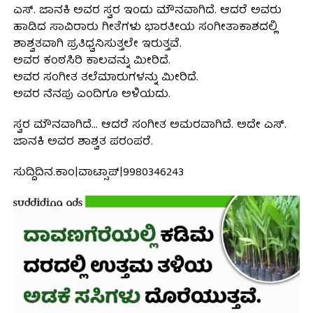
ಎಸ್. ಜಾನಕಿ ಅವರ ಸ್ವರ ಇಂದು ಮೌನವಾಗಿದೆ. ಆದರೆ ಅವರು
ಹಾಡಿದ ಸಾವಿರಾರು ಗೀತೆಗಳು ಭಾರತೀಯ ಸಂಗೀತಾಕಾಶದಲ್ಲಿ
ಶಾಶ್ವತವಾಗಿ ಪ್ರತಿಧ್ವನಿಸುತ್ತಲೇ ಇರುತ್ತವೆ.
ಅವರ ಕಂಠಸಿರಿ ಕಾಲವನ್ನು ಮೀರಿದೆ.
ಅವರ ಸಂಗೀತ ತಲೆಮಾರುಗಳನ್ನು ಮೀರಿದೆ.
ಅವರ ನೆನಪು ಎಂದಿಗೂ ಅಳಿಯದು.
ಸ್ವರ ಮೌನವಾಗಿದೆ… ಆದರೆ ಸಂಗೀತ ಅಮರವಾಗಿದೆ. ಅದೇ ಎಸ್.
ಜಾನಕಿ ಅವರ ಶಾಶ್ವತ ಪರಂಪರೆ.
ಸುದ್ದಿದಿನ.ಕಾಂ|ವಾಟ್ಸಾಪ್|9980346243