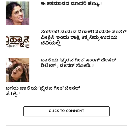
ಈ ಶತಮಾನದ ಮಾದರಿ ಹೆಣ್ಣು..!
ತಂಗಿಗಾಗಿ ಮದುವೆ ನಿರಾಕರಿಸುವನೇ ಸಂತು?
ವೀಕ್ಷಿಸಿ ಇಂದು ರಾತ್ರಿ 8ಕ್ಕೆ ನಿಮ್ಮ ಉದಯ
ಟಿವಿಯಲ್ಲಿ
ಡಾಲಿಯ ‘ಭೈರವ ಗೀತ’ ಸಾಂಗ್ ಟೀಸರ್
ರಿಲೀಸ್ ; ಟೀಸರ್ ನೋಡಿ..!
ಟಗರು ಡಾಲಿಯ ‘ಭೈರವ ಗೀತ’ ಟೀಸರ್
ಸೆ.1ಕ್ಕೆ..!
CLICK TO COMMENT