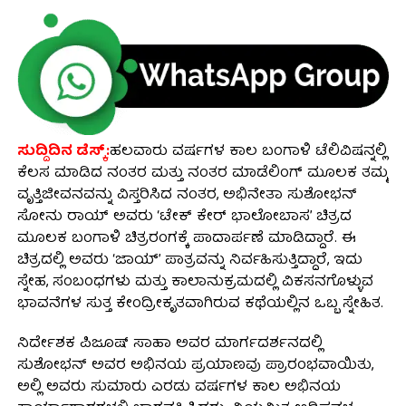
ಸುದ್ದಿದಿನ ಡೆಸ್ಕ್:
ಹಲವಾರು ವರ್ಷಗಳ ಕಾಲ ಬಂಗಾಳಿ ಟೆಲಿವಿಷನ್ನಲ್ಲಿ
ಕೆಲಸ ಮಾಡಿದ ನಂತರ ಮತ್ತು ನಂತರ ಮಾಡೆಲಿಂಗ್ ಮೂಲಕ ತಮ್ಮ
ವೃತ್ತಿಜೀವನವನ್ನು ವಿಸ್ತರಿಸಿದ ನಂತರ, ಅಭಿನೇತಾ ಸುಶೋಭನ್
ಸೋನು ರಾಯ್ ಅವರು ‘ಟೇಕ್ ಕೇರ್ ಭಾಲೋಬಾಸ’ ಚಿತ್ರದ
ಮೂಲಕ ಬಂಗಾಳಿ ಚಿತ್ರರಂಗಕ್ಕೆ ಪಾದಾರ್ಪಣೆ ಮಾಡಿದ್ದಾರೆ. ಈ
ಚಿತ್ರದಲ್ಲಿ ಅವರು ‘ಜಾಯ್’ ಪಾತ್ರವನ್ನು ನಿರ್ವಹಿಸುತ್ತಿದ್ದಾರೆ, ಇದು
ಸ್ನೇಹ, ಸಂಬಂಧಗಳು ಮತ್ತು ಕಾಲಾನುಕ್ರಮದಲ್ಲಿ ವಿಕಸನಗೊಳ್ಳುವ
ಭಾವನೆಗಳ ಸುತ್ತ ಕೇಂದ್ರೀಕೃತವಾಗಿರುವ ಕಥೆಯಲ್ಲಿನ ಒಬ್ಬ ಸ್ನೇಹಿತ.
ನಿರ್ದೇಶಕ ಪಿಜೂಷ್ ಸಾಹಾ ಅವರ ಮಾರ್ಗದರ್ಶನದಲ್ಲಿ
ಸುಶೋಭನ್ ಅವರ ಅಭಿನಯ ಪ್ರಯಾಣವು ಪ್ರಾರಂಭವಾಯಿತು,
ಅಲ್ಲಿ ಅವರು ಸುಮಾರು ಎರಡು ವರ್ಷಗಳ ಕಾಲ ಅಭಿನಯ