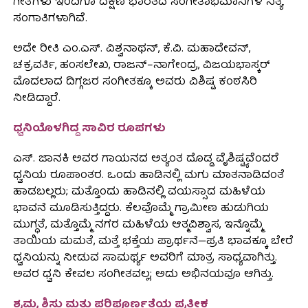
ಗೀತೆಗಳು ಇಂದಿಗೂ ದಕ್ಷಿಣ ಭಾರತದ ಸಂಗೀತಾಭಿಮಾನಿಗಳ ನಿತ್ಯ
ಸಂಗಾತಿಗಳಾಗಿವೆ.
ಅದೇ ರೀತಿ ಎಂ.ಎಸ್. ವಿಶ್ವನಾಥನ್, ಕೆ.ವಿ. ಮಹಾದೇವನ್,
ಚಕ್ರವರ್ತಿ, ಹಂಸಲೇಖ, ರಾಜನ್–ನಾಗೇಂದ್ರ, ವಿಜಯಭಾಸ್ಕರ್
ಮೊದಲಾದ ದಿಗ್ಗಜರ ಸಂಗೀತಕ್ಕೂ ಅವರು ವಿಶಿಷ್ಟ ಕಂಠಸಿರಿ
ನೀಡಿದ್ದಾರೆ.
ಧ್ವನಿಯೊಳಗಿದ್ದ ಸಾವಿರ ರೂಪಗಳು
ಎಸ್. ಜಾನಕಿ ಅವರ ಗಾಯನದ ಅತ್ಯಂತ ದೊಡ್ಡ ವೈಶಿಷ್ಟ್ಯವೆಂದರೆ
ಧ್ವನಿಯ ರೂಪಾಂತರ. ಒಂದು ಹಾಡಿನಲ್ಲಿ ಮಗು ಮಾತನಾಡಿದಂತೆ
ಹಾಡಬಲ್ಲರು; ಮತ್ತೊಂದು ಹಾಡಿನಲ್ಲಿ ವಯಸ್ಸಾದ ಮಹಿಳೆಯ
ಭಾವನೆ ಮೂಡಿಸುತ್ತಿದ್ದರು. ಕೆಲವೊಮ್ಮೆ ಗ್ರಾಮೀಣ ಹುಡುಗಿಯ
ಮುಗ್ಧತೆ, ಮತ್ತೊಮ್ಮೆ ನಗರ ಮಹಿಳೆಯ ಆತ್ಮವಿಶ್ವಾಸ, ಇನ್ನೊಮ್ಮೆ
ತಾಯಿಯ ಮಮತೆ, ಮತ್ತೆ ಭಕ್ತೆಯ ಪ್ರಾರ್ಥನೆ—ಪ್ರತಿ ಭಾವಕ್ಕೂ ಬೇರೆ
ಧ್ವನಿಯನ್ನು ನೀಡುವ ಸಾಮರ್ಥ್ಯ ಅವರಿಗೆ ಮಾತ್ರ ಸಾಧ್ಯವಾಗಿತ್ತು.
ಅವರ ಧ್ವನಿ ಕೇವಲ ಸಂಗೀತವಲ್ಲ; ಅದು ಅಭಿನಯವೂ ಆಗಿತ್ತು.
ಶ್ರಮ, ಶಿಸ್ತು ಮತ್ತು ಪರಿಪೂರ್ಣತೆಯ ಪ್ರತೀಕ