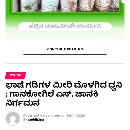
CONTINUE READING
ಅಂಕಣ
ಭಾಷೆ ಗಡಿಗಳ ಮೀರಿ ಮೊಳಗಿದ ಧ್ವನಿ
; ಗಾನಕೋಗಿಲೆ ಎಸ್. ಜಾನಕಿ
ನಿರ್ಗಮನ
Published
4 weeks ago
on
July 11, 2026
By
SuddiDina