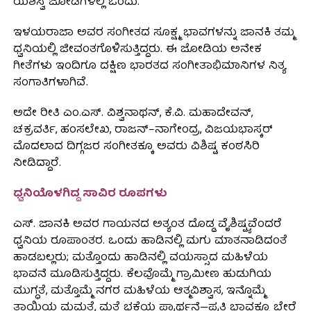
ಯಶಸ್ವಿ ಜೋಡಿಗಳಲ್ಲಿ ಒಂದು.
ಇಳಯರಾಜಾ ಅವರ ಸಂಗೀತದ ಸೂಕ್ಷ್ಮ ಭಾವಗಳನ್ನು ಜಾನಕಿ ತಮ್ಮ
ಧ್ವನಿಯಲ್ಲಿ ಜೀವಂತಗೊಳಿಸುತ್ತಿದ್ದರು. ಈ ಜೋಡಿಯ ಅನೇಕ
ಗೀತೆಗಳು ಇಂದಿಗೂ ದಕ್ಷಿಣ ಭಾರತದ ಸಂಗೀತಾಭಿಮಾನಿಗಳ ನಿತ್ಯ
ಸಂಗಾತಿಗಳಾಗಿವೆ.
ಅದೇ ರೀತಿ ಎಂ.ಎಸ್. ವಿಶ್ವನಾಥನ್, ಕೆ.ವಿ. ಮಹಾದೇವನ್,
ಚಕ್ರವರ್ತಿ, ಹಂಸಲೇಖ, ರಾಜನ್–ನಾಗೇಂದ್ರ, ವಿಜಯಭಾಸ್ಕರ್
ಮೊದಲಾದ ದಿಗ್ಗಜರ ಸಂಗೀತಕ್ಕೂ ಅವರು ವಿಶಿಷ್ಟ ಕಂಠಸಿರಿ
ನೀಡಿದ್ದಾರೆ.
ಧ್ವನಿಯೊಳಗಿದ್ದ ಸಾವಿರ ರೂಪಗಳು
ಎಸ್. ಜಾನಕಿ ಅವರ ಗಾಯನದ ಅತ್ಯಂತ ದೊಡ್ಡ ವೈಶಿಷ್ಟ್ಯವೆಂದರೆ
ಧ್ವನಿಯ ರೂಪಾಂತರ. ಒಂದು ಹಾಡಿನಲ್ಲಿ ಮಗು ಮಾತನಾಡಿದಂತೆ
ಹಾಡಬಲ್ಲರು; ಮತ್ತೊಂದು ಹಾಡಿನಲ್ಲಿ ವಯಸ್ಸಾದ ಮಹಿಳೆಯ
ಭಾವನೆ ಮೂಡಿಸುತ್ತಿದ್ದರು. ಕೆಲವೊಮ್ಮೆ ಗ್ರಾಮೀಣ ಹುಡುಗಿಯ
ಮುಗ್ಧತೆ, ಮತ್ತೊಮ್ಮೆ ನಗರ ಮಹಿಳೆಯ ಆತ್ಮವಿಶ್ವಾಸ, ಇನ್ನೊಮ್ಮೆ
ತಾಯಿಯ ಮಮತೆ, ಮತ್ತೆ ಭಕ್ತೆಯ ಪ್ರಾರ್ಥನೆ—ಪ್ರತಿ ಭಾವಕ್ಕೂ ಬೇರೆ