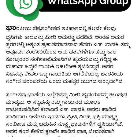
ಭಾ
ರತೀಯ ಚಿತ್ರಸಂಗೀತದ ಇತಿಹಾಸದಲ್ಲಿ ಕೆಲವೇ ಕೆಲವು
ಧ್ವನಿಗಳು ಕಾಲವನ್ನು ಮೀರಿ ಅಮರತ್ವ ಪಡೆದಿವೆ. ಅಂತಹ ಅಮರ
ಸ್ವರಗಳಲ್ಲಿ ಅತ್ಯಂತ ಪ್ರಕಾಶಮಾನವಾದ ಹೆಸರು ಎಸ್. ಜಾನಕಿ. ತಮ್ಮ
ಅಪೂರ್ವ ಕಂಠಸಿರಿಯಿಂದ ಆರು ದಶಕಗಳಿಗೂ ಹೆಚ್ಚು ಕಾಲ
ಕೋಟ್ಯಂತರ ಸಂಗೀತಾಭಿಮಾನಿಗಳ ಹೃದಯವನ್ನು ಗೆದ್ದಿದ್ದ ಈ
ಮಹಾನ್ ಹಿನ್ನೆಲೆ ಗಾಯಕಿ ಇಹಲೋಕ ತ್ಯಜಿಸಿದ್ದಾರೆ. ಅವರ
ನಿಧನವು ಕೇವಲ ಒಬ್ಬ ಗಾಯಕಿಯ ಅಗಲಿಕೆಯಲ್ಲ; ಭಾರತೀಯ
ಸಂಗೀತ ಪರಂಪರೆಯ ಒಂದು ಮಹತ್ತರ ಯುಗದ ಅಂತ್ಯವಾಗಿದೆ.
ಸಂಗೀತವು ಭಾಷೆಯ ಎಲ್ಲೆಗಳನ್ನು ಮೀರಿ ಹೃದಯವನ್ನು ತಲುಪುವ
ಮಾಧ್ಯಮ. ಆ ಸತ್ಯವನ್ನು ತಮ್ಮ ಗಾಯನದ ಮೂಲಕ
ಸಾಬೀತುಪಡಿಸಿದ ಕಲಾವಿದೆ ಎಸ್. ಜಾನಕಿ. ಅವರು ಹಾಡಿದ
ಸಾವಿರಾರು ಗೀತೆಗಳು ಇಂದಿಗೂ ಪ್ರೀತಿ, ವಿರಹ, ಭಕ್ತಿ, ಮಾತೃತ್ವ,
ಸಂತೋಷ ಮತ್ತು ಬದುಕಿನ ಸೂಕ್ಷ್ಮ ಭಾವನೆಗಳಿಗೆ ಧ್ವನಿಯಾಗಿವೆ.
ಅವರ ಕಂಠ ಕೇಳಿದ ಕ್ಷಣವೇ ಹಾಡಿನ ಪಾತ್ರ ಜೀವಂತವಾಗಿ