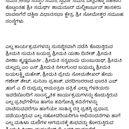
ಸಮಿತಿ ,ಅತಿಥಿ ಸತ್ಕಾರ ಸಮಿತಿ, ಸ್ಪರ್ಧಾ ಸಮಿತಿ, ಎಲ್ಲದಕ್ಕೂ ಸಹಕಾರ
ಕೊಟ್ಟಂತಹ ಶ್ರೀ ಸಮರ್ಥ್ ಶಾಮನೂರ್ ಮಲ್ಲಿಕಾರ್ಜುನ್ ಶಾಸಕರು
ದಾವಣಗೆರೆ ದಕ್ಷಿಣ ವಿಧಾನಸಭಾ ಕ್ಷೇತ್ರ, ಶ್ರೀ ಸೋಮೇಶ್ವರ ಸಮೂಹ
ಸಂಸ್ಥೆಗಳು.
ಎಲ್ಲ ಕಾರ್ಯಕ್ರಮಗಳನ್ನು ಸುಸಜ್ಜಿತವಾಗಿ ನಡೆಸಿ ಕೊಡುತ್ತಿರುವ
ಶ್ರೀಮತಿ ಸುಮತಿ ಜಯಪ್ಪ, ಶ್ರೀಮತಿ ಯಶಾ ದಿನೇಶ್ ,ಶ್ರೀಮತಿ
ವೀಣಾ ಕೃಷ್ಣಮೂರ್ತಿ , ಶ್ರೀಮತಿ ಸತ್ಯಭಾಮ ಮಂಜುನಾಥ್, ಶ್ರೀಮತಿ
ಮಲ್ಲಮ್ಮ ಎಂ ಎಸ್ ,ಶ್ರೀಮತಿ ನೀಲಗುಂದ ಜಯಮ್ಮ, ಶ್ರೀಮತಿ
ಜಯಲಕ್ಷ್ಮಿ ಮಹೇಶ್, ಶ್ರೀಮತಿ ಪ್ರೇಮ ಸೋಮಶೇಖರ್ ಹೇಮ
ಗಣೇಶ್ ಶೇಟ್, ಸುನಿತಾ ಪ್ರಕಾಶ್, ವರದಿಗಾರರಾದ ಭಾರತಿ ಎಚ್
,ಹಾಗೆ ಎ ಬಿ ರುದ್ರಮ್ಮ, ಆಮಂತ್ರಣ ಪತ್ರಿಕೆ ಎಲ್ಲಾ ಗೆಳತಿಯರು
ಇವರೊೊಂದಿಗೆ ಸಾಂಸ್ಕೃತಿಕ ಕಾರ್ಯಕ್ರಮಗಳನ್ನು ಕೊಡುತ್ತಿರುವ
ಎಲ್ಲ ಪ್ರತಿಭೆಗಳಿಗೂ ಹಾಗೂ ಕವಿಗೋಷ್ಠಿ ಕವಿತೆಗಳನ್ನು
ವಾಚಿಸುವವರೆಗೂ ಹಾಗೆಯೇ ಸಾಹಿತ್ಯ ರತ್ನ ಪ್ರಶಸ್ತಿ ಪ್ರಧಾನ,
ಪಡೆಯುತ್ತಿರುವ ಎಲ್ಲ ಸಹೋದರಿಯರಿಗೂ ಅಭಿನಂದನೆಗಳು ಹಾಗೆ
ಎಲ್ಲ ಮಹಿಳಾ ಮಣಿಗಳ ಆಗಮನಕ್ಕೆ ಶುಭವನ್ನು ಕೋರುತ್ತಿರುವ