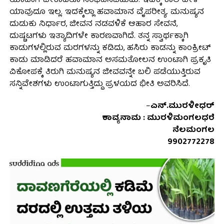
ಯಾವಾಗ ಬೇಕಾದರೂ ಸಂಭವಿಸಬಹುದು. ಇದಕ್ಕೆ ಕಾಲ ವೇಳೆ
ಯಾವುದೂ ಇಲ್ಲ. ಇದಕ್ಕೆಲ್ಲಾ ಹವಾಮಾನ ವೈಪರೀತ್ಯ. ಮನುಷ್ಯನ
ದುಡುಕು ನಿರ್ಧಾರ, ಜೀವನ ನಡವಳಿಕೆ ಆಹಾರ ಸೇವನೆ,
ದುಷ್ಚಟಗಳು ಇತ್ಯಾದಿಗಳೇ ಕಾರಣವಾಗಿದೆ. ತನ್ನ ಸ್ವಾರ್ಥಕ್ಕಾಗಿ
ಕಾಡುಗಳಲ್ಲಿರುವ ಮರಗಳನ್ನು ಕಡಿದು, ಹಸಿರು ಕಾಡನ್ನು ಕಾಂಕ್ರೀಟ್
ಕಾಡು ಮಾಡಿದರೆ ಹವಾಮಾನ ಅಸಮತೋಲನ ಉಂಟಾಗಿ ಪ್ರಕೃತಿ
ವಿಕೋಪಕ್ಕೆ ತಿರುಗಿ ಮನುಷ್ಯನ ಜೀವವನ್ನೇ ಬಲಿ ಪಡೆಯುತ್ತಿರುವ
ಸನ್ನಿವೇಶಗಳು ಉಂಟಾಗುತ್ತಿದ್ದು ಪ್ರಳಯದ ಭೀತಿ ಅವರಿಸಿದೆ.
–
ಎನ್.ಮುರಳೀಧರ್
ಕಾವ್ಯನಾಮ : ಮುರಳಿಮಂಗಲಧರೆ
ನೆಲಮಂಗಲ
9902772278