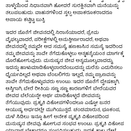
ತಾಳ್ಮೆಯಿಂದ ನಿಧಾನವಾಗಿ ಹೋದರೆ ಸುರಕ್ಷಿತವಾಗಿ ಮನೆಯನ್ನು
ತಲುಪಬಹುದು. ವಾಹನಗಳಿಂದ ಸ್ವಲ್ಪ ಅಜಾಕರೂಕರಾದರೂ
ಅಪಾಯ ಕಟ್ಟಿಟ್ಟ ಬುತ್ತಿ.
ಇದರ ಜೊತೆಗೆ ಜೀವನದಲ್ಲಿ ನಿರಾಸೆಯಾದರೆ, ಪ್ರೇಮ
ವೈಫಲ್ಯವಾದರೆ, ಪರೀಕ್ಷೆಗಳಲ್ಲಿ ಅನುತ್ತೀರ್ಣರಾದರೆ, ಅಥವಾ
ಜೀವನದಲ್ಲಿ ತಮ್ಮದೇ ಆದ ಸಮಸ್ಯೆ, ಹಣಕಾಸಿನ ಸಮಸ್ಯೆ ಇದರಿಂದ
ತಮ್ಮ ಜೀವವನ್ನು ತಾವೇ ತೆಗೆದುಕೊಳ್ಳಲು ಆತ್ಮಹತ್ಯೆಯಂತ ಮಾರ್ಗಕ್ಕೆ
ಮೊರೆಹೋಗುವುದು. ಮನುಷ್ಯನ ಜೀವ ಅತ್ಯಮೂಲ್ಯವಾದದ್ದು,
ಇದನ್ನು ಹಾಳುಮಾಡಿಕೊಳ್ಳಬಾರದೆಂಬುದನ್ನು ಮರೆತು ಎದುರಿಸಲು
ಧೈರ್ಯವಿಲ್ಲದೆ ಅಥವಾ ಬೆಂಬಲಿಗರು ಇಲ್ಲದೆ, ತಮ್ಮ ಪ್ರಾಣವನ್ನು
ತಾವೇ ತೆಗೆದುಕೊಳ್ಳುವವರು ಉಂಟು. ಇದರ ಜೊತೆಗೆ ದ್ವೇಷಕ್ಕಾಗಿ,
ಆಸ್ತಿಗಾಗಿ, ಬೇರೆ ರೀತಿಯ ಸಣ್ಣ ಸಣ್ಣ ಕಾರಣಗಳಿಗೆ ಬೇರೆಯವರ
ಜೀವದ ಬೆಲೆಯನ್ನೇ ಅರ್ಥ ಮಾಡಿಕೊಳ್ಳದೆ ಜೀವವನ್ನು
ತೆಗೆಯುವುದು. ಪ್ರಕೃತಿ ವಿಕೋಪಗಳಿಂದಲೂ ಎಷ್ಟೋ ಜನರ
ಆಯುಷ್ಯ ಅರ್ಧದಲ್ಲೇ ಮುಗಿಯುತ್ತದೆ. ಚಂಡಮಾರುತ, ಭೂಕಂಪ,
ಮಳೆ ಸಿಡಿಲು ಇನ್ನೂ ಹೀಗೆ ಅನೇಕ ಪೃಕೃತಿ ವಿಕೋಪದಿಂದ
ಮನುಷ್ಯನ ಜೀವವು ಹೋಗುವ ಸಂಭವ ಉಂಟು. ಪ್ರಕೃತಿ ವಿಕೋಪ