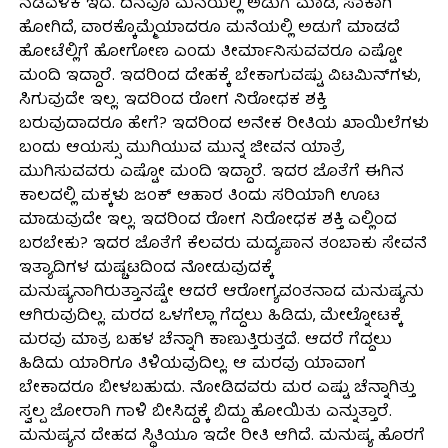
ನಡೆವಳಿಕೆ ಇದೆ. ದಿನವೂ ಮನೆಯಲ್ಲಿ ಅಡುಗೆ ಮಾಡಿ, ಸಾಕಾಗಿ
ಹೋಗಿದೆ, ವಾರಕ್ಕೊಮ್ಮೆಯಾದರೂ ಮನೆಯಲ್ಲಿ ಅಡುಗೆ ಮಾಡದೆ
ಹೋಟೆಲ್ಲಿಗೆ ಹೋಗೋಣ ಎಂದು ತೀರ್ಮಾನಿಸುವವರೂ ಎಷ್ಟೋ
ಮಂದಿ ಇದ್ದಾರೆ. ಇದರಿಂದ ದೇಹಕ್ಕೆ ಬೇಕಾಗುವಷ್ಟು ವಿಟಮಿನ್‍ಗಳು,
ಸಿಗುವುದೇ ಇಲ್ಲ. ಇದರಿಂದ ರೋಗ ನಿರೋಧಕ ಶಕ್ತಿ
ಬರುವುದಾದರೂ ಹೇಗೆ? ಇದರಿಂದ ಅನೇಕ ರೀತಿಯ ಖಾಯಿಲೆಗಳು
ಬಂದು ಆಯಸ್ಸು ಮುಗಿಯುವ ಮುನ್ನ ಜೀವನ ಯಾತ್ರೆ
ಮುಗಿಸುವವರು ಎಷ್ಟೋ ಮಂದಿ ಇದ್ದಾರೆ. ಇದರ ಜೊತೆಗೆ ಈಗಿನ
ಕಾಲದಲ್ಲಿ ಮಕ್ಕಳು ಜಂಕ್ ಆಹಾರ ತಿಂದು ಸರಿಯಾಗಿ ಊಟ
ಮಾಡುವುದೇ ಇಲ್ಲ. ಇದರಿಂದ ರೋಗ ನಿರೋಧಕ ಶಕ್ತಿ ಎಲ್ಲಿಂದ
ಬರಬೇಕು? ಇದರ ಜೊತೆಗೆ ಕೆಲವರು ಮದ್ಯಪಾನ ತಂಬಾಕು ಸೇವನೆ
ಇತ್ಯಾದಿಗಳ ದುಷ್ಚಟದಿಂದ ನೋಡುವುದಕ್ಕೆ
ಮನುಷ್ಯನಾಗಿರುತ್ತಾನಷ್ಟೇ ಆದರೆ ಆರೋಗ್ಯವಂತನಾದ ಮನುಷ್ಯನು
ಆಗಿರುವುದಿಲ್ಲ. ಮರದ ಒಳಗೆಲ್ಲಾ ಗೆದ್ದಲು ಹಿಡಿದು, ಮೇಲ್ನೋಟಕ್ಕೆ
ಮರವು ಮಾತ್ರ ಬಹಳ ಚೆನ್ನಾಗಿ ಕಾಣುತ್ತಿರುತ್ತದೆ. ಆದರೆ ಗೆದ್ದಲು
ಹಿಡಿದು ಯಾರಿಗೂ ತಿಳಿಯವುದಿಲ್ಲ. ಆ ಮರವು ಯಾವಾಗ
ಬೇಕಾದರೂ ಬೀಳಬಹುದು. ನೋಡಿದವರು ಮರ ಎಷ್ಟು ಚೆನ್ನಾಗಿತ್ತು
ಸ್ವಲ್ಪ ಜೋರಾಗಿ ಗಾಳಿ ಬೀಸಿದ್ದಕ್ಕೆ ಬಿದ್ದು ಹೋಯಿತು ಎನ್ನುತ್ತಾರೆ.
ಮನುಷ್ಯನ ದೇಹದ ಸ್ಥಿತಿಯೂ ಇದೇ ರೀತಿ ಆಗಿದೆ. ಮನುಷ್ಯ ಹೊರಗೆ