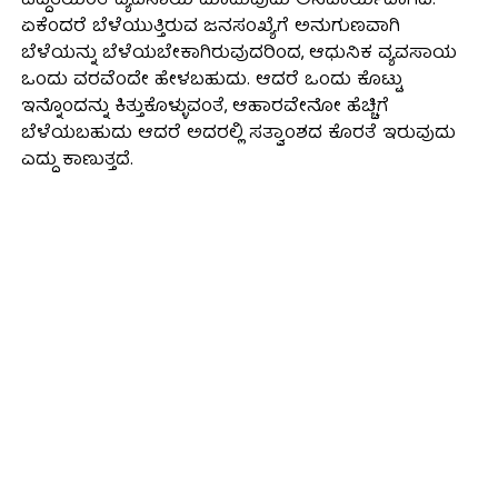
ಪದ್ದತಿಯಂತೆ ವ್ಯವಸಾಯ ಮಾಡುವುದು ಅನಿವಾರ್ಯವಾಗಿದೆ.
ಏಕೆಂದರೆ ಬೆಳೆಯುತ್ತಿರುವ ಜನಸಂಖ್ಯೆಗೆ ಅನುಗುಣವಾಗಿ
ಬೆಳೆಯನ್ನು ಬೆಳೆಯಬೇಕಾಗಿರುವುದರಿಂದ, ಆಧುನಿಕ ವ್ಯವಸಾಯ
ಒಂದು ವರವೆಂದೇ ಹೇಳಬಹುದು. ಆದರೆ ಒಂದು ಕೊಟ್ಟು
ಇನ್ನೊಂದನ್ನು ಕಿತ್ತುಕೊಳ್ಳುವಂತೆ, ಆಹಾರವೇನೋ ಹೆಚ್ಚಿಗೆ
ಬೆಳೆಯಬಹುದು ಆದರೆ ಅದರಲ್ಲಿ ಸತ್ವಾಂಶದ ಕೊರತೆ ಇರುವುದು
ಎದ್ದು ಕಾಣುತ್ತದೆ.