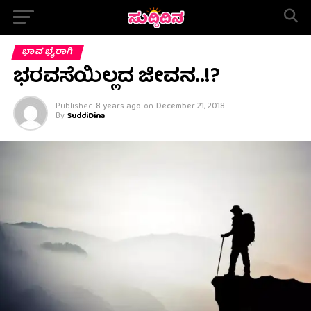
ಭಾವ ಭೈರಾಗಿ
ಭರವಸೆಯಿಲ್ಲದ ಜೀವನ..!?
Published
8 years ago
on
December 21, 2018
By
SuddiDina