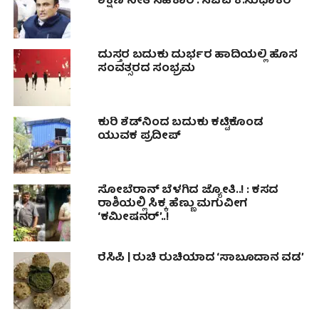
ಶಿಕ್ಷಣ ನೀತಿ ಸಹಕಾರಿ : ಸಚಿವ ಕೆ.ಸುಧಾಕರ್
ದುಸ್ತರ ಬದುಕು ದುರ್ಭರ ಹಾದಿಯಲ್ಲಿ ಹೊಸ
ಸಂವತ್ಸರದ ಸಂಭ್ರಮ
ಕುರಿ ಶೆಡ್‍ನಿಂದ ಬದುಕು ಕಟ್ಟಿಕೊಂಡ
ಯುವಕ ಪ್ರದೀಪ್
ಸೋಬೆರಾನ್ ಬೆಳಗಿದ ಜ್ಯೋತಿ..! : ಕಸದ
ರಾಶಿಯಲ್ಲಿ ಸಿಕ್ಕ ಹೆಣ್ಣು ಮಗುವೀಗ
‘ಕಮೀಷನರ್’..!
ರೆಸಿಪಿ | ರುಚಿ ರುಚಿಯಾದ ‘ಸಾಬೂದಾನ ವಡ’