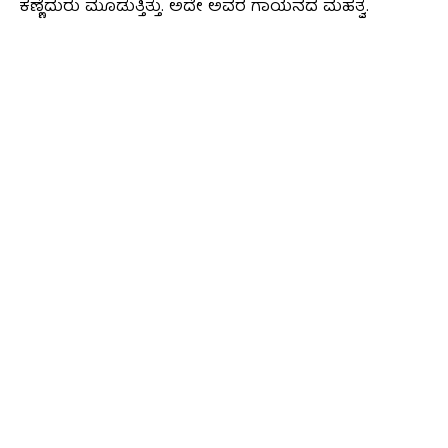
ಕಣ್ಣೆದುರು ಮೂಡುತ್ತಿತ್ತು. ಅದೇ ಅವರ ಗಾಯನದ ಮಹತ್ವ.