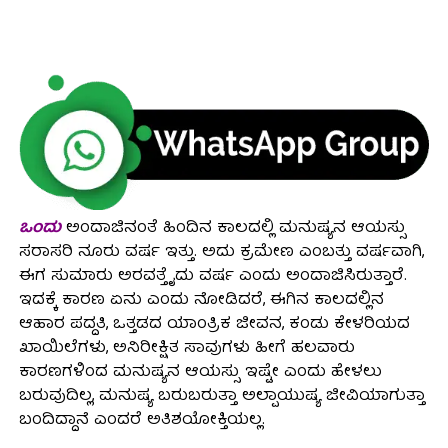
ಒಂದು
ಅಂದಾಜಿನಂತೆ ಹಿಂದಿನ ಕಾಲದಲ್ಲಿ ಮನುಷ್ಯನ ಆಯಸ್ಸು
ಸರಾಸರಿ ನೂರು ವರ್ಷ ಇತ್ತು. ಅದು ಕ್ರಮೇಣ ಎಂಬತ್ತು ವರ್ಷವಾಗಿ,
ಈಗ ಸುಮಾರು ಅರವತ್ತೈದು ವರ್ಷ ಎಂದು ಅಂದಾಜಿಸಿರುತ್ತಾರೆ.
ಇದಕ್ಕೆ ಕಾರಣ ಏನು ಎಂದು ನೋಡಿದರೆ, ಈಗಿನ ಕಾಲದಲ್ಲಿನ
ಆಹಾರ ಪದ್ದತಿ, ಒತ್ತಡದ ಯಾಂತ್ರಿಕ ಜೀವನ, ಕಂಡು ಕೇಳರಿಯದ
ಖಾಯಿಲೆಗಳು, ಅನಿರೀಕ್ಷಿತ ಸಾವುಗಳು ಹೀಗೆ ಹಲವಾರು
ಕಾರಣಗಳಿಂದ ಮನುಷ್ಯನ ಆಯಸ್ಸು ಇಷ್ಟೇ ಎಂದು ಹೇಳಲು
ಬರುವುದಿಲ್ಲ, ಮನುಷ್ಯ ಬರುಬರುತ್ತಾ ಅಲ್ಪಾಯುಷ್ಯ ಜೀವಿಯಾಗುತ್ತಾ
ಬಂದಿದ್ದಾನೆ ಎಂದರೆ ಅತಿಶಯೋಕ್ತಿಯಲ್ಲ.