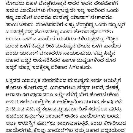
ನೋಡಲು ಬಹಳ ಚೆನ್ನಾಗಿರುತ್ತಾನೆ ಆದರೆ ಇವನ ದೇಹದೊಳಗೆ
ಇರುವ ಖಾಯಿಲೆಗಳು ಗೊತ್ತಾಗುವುದೇ ಇಲ್ಲ. ಇದರಿಂದ ಒಂದು
ಸಣ್ಣ ಖಾಯಿಲೆ ಬಂದರೂ ಮನುಷ್ಯ ಯಾವಾಗ ಬೇಕಾದರೂ
ಸಾಯಬಹುದು. ನೋಡಿದವರಿಗೆ ಎಷ್ಟು ಚೆನ್ನಾಗಿದ್ದ ಒಂದು ಸಣ್ಣ ಜ್ವರ
ಬಂದಿದ್ದಕ್ಕೆ ಸತ್ತು ಹೋದನಲ್ಲಾ ಎಂದು ಹೇಳುವ ಪ್ರಸಂಗಗಳು
ಉಂಟು. ಒಳಗಿನ ಖಾಯಿಲೆ ಯಾರಿಗೂ ತಿಳಿಯವುದಿಲ್ಲ. ಗೆದ್ದಿಲು
ಮರದ ಒಳಗೆ ತಿನ್ನುವ ರೀತಿ ಮನುಷ್ಯನ ದೇಹದ ಒಳಗೆ ಖಾಯಿಲೆ
ಬಂದು ಯಾವಾಗ ಬೇಕಾದರೂ ಸಾಯಬಹುದು. ಕಟ್ಟು ನಿಟ್ಟಿನ
ಆಹಾರ ಪದ್ದತಿ ಅನುಸರಿಸಿದರೆ ಹಾಗೂ ದುಷ್ಚಟಗಳಿಂದ ದೂರ
ಇದ್ದರೆ ಮಾತ್ರ ಇದಕ್ಕೆಲ್ಲಾ ಪರಿಹಾರ ಸಿಗಬಹುದು.
ಒತ್ತಡದ ಯಾಂತ್ರಿಕ ಜೀವನದಿಂದ ಮನುಷ್ಯನು ಅರ್ಧ ಆಯಸ್ಸಿಗೆ
ಹೊರಟು ಹೋಗುತ್ತಾನೆ. ಯಾವಾಗಲೂ ಟೆನ್ಷನ್ ಆದರೆ, ದೇಹಕ್ಕೆ
ಆರಾಮ ಸಿಗುವುದಾದರೂ ಎಲ್ಲಿ? ಬೆಳಿಗ್ಗೆ ಬೇಗ ಹೋಗಬೇಕೆಂಬ
ಆತುರ, ಕಛೇರಿಯಲ್ಲಿ ಕೆಲಸ ಆಗಲಿಲ್ಲವೆಂಬ ದುಗುಡ, ಕೆಲವು ಕಡೆ
ನೀಡಿರುವ ನಿರ್ದಿಷ್ಟ ಕೆಲಸವನ್ನು ಪೂರ್ಣಗೊಳಿಸಬೇಕೆಂಬ ಷರತ್ತು,
ಇದರಿಂದ ಒತ್ತಡಗಳು ಉಂಟಾಗಿ ಅನೇಕ ಖಾಯಿಲೆಗಳು ಬಂದು
ಅರ್ಧ ಆಯಸ್ಸಿಗೆ ಹೋಗಲು ಕಾರಣವಾಗುತ್ತದೆ. ಕಂಡು ಕೇಳರಿಯದ
ಖಾಯಿಲೆಗಳು, ಕೆಲವು ಖಾಯಿಲೆಗಳು ನಮ್ಮ ಆಹಾರ ಪದ್ದತಿಯಿಂದ