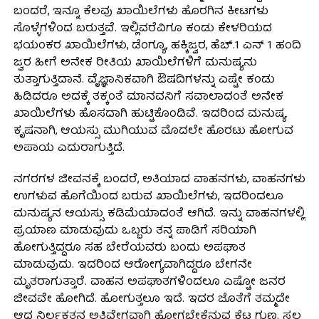
ಬಂದರೆ, ಇನ್ನೂ ಕೆಲವು ಖಾಯಿಲೆಗಳು ಹೊರಗಿನ ಕೀಟಗಳು
ಸೊಳ್ಳೆಗಳಿಂದ ಬರುತ್ತವೆ. ಇಲ್ಲಿವರೆವಿಗೂ ಕಂಡು ಕೇಳರಿಯದ
ಭಯಂಕರ ಖಾಯಿಲೆಗಳು, ಡೆಂಗ್ಯೂ, ಹಕ್ಕಿಜ್ವರ, ಹೆಚ್.1 ಎನ್ 1 ಹಂದಿ
ಜ್ವರ ಹೀಗೆ ಅನೇಕ ರೀತಿಯ ಖಾಯಿಲೆಗಳಿಗೆ ಮನುಷ್ಯನು
ತುತ್ತಾಗುತ್ತಿದಾನೆ. ವೈಜ್ಞಾನಿಕವಾಗಿ ಔಷದಿಗಳನ್ನು ಎಷ್ಟೇ ಕಂಡು
ಹಿಡಿದರೂ ಅದಕ್ಕೆ ತಕ್ಕಂತೆ ಮಾನವನಿಗೆ ಸವಾಲಾದಂತೆ ಅನೇಕ
ಖಾಯಿಲೆಗಳು ಹೊಸದಾಗಿ ಹುಟ್ಟಿಕೊಂಡಿವೆ. ಇದರಿಂದ ಮನುಷ್ಯ
ಕೃಷನಾಗಿ, ಆಯಸ್ಸು ಮುಗಿಯುವ ಮೊದಲೇ ಹೊರಟು ಹೋಗುವ
ಅಪಾಯ ಎದುರಾಗುತ್ತಿದೆ.
ನಗರಗಳ ಜೀವನಕ್ಕೆ ಬಂದರೆ, ಅತಿಯಾದ ವಾಹನಗಳು, ವಾಹನಗಳು
ಉಗಳುವ ಹೊಗೆಯಿಂದ ಬರುವ ಖಾಯಿಲೆಗಳು, ಇದರಿಂದಲೂ
ಮನುಷ್ಯನ ಆಯಸ್ಸು ಕಡಿಮೆಯಾದಂತೆ ಆಗಿದೆ. ಇನ್ನು ವಾಹನಗಳಲ್ಲಿ
ಪ್ರಯಾಣ ಮಾಡುವುದು ಒಬ್ಬರು ತನ್ನ ಪಾಡಿಗೆ ಸರಿಯಾಗಿ
ಹೋಗುತ್ತಿದ್ದರೂ ಸಹ ಬೇರೆಯವರು ಬಂದು ಅಪಘಾತ
ಮಾಡುವುದು. ಇದರಿಂದ ಆರೋಗ್ಯವಾಗಿದ್ದರೂ ಬೇಗನೇ
ಮೃತರಾಗುತ್ತಾರೆ. ವಾಹನ ಅಪಘಾತಗಳಿಂದಲೂ ಎಷ್ಟೋ ಜನರ
ಜೀವವೇ ಹೋಗಿದೆ. ಹೋಗುತ್ತಲೂ ಇದೆ. ಇದರ ಜೊತೆಗೆ ತಮ್ಮದೇ
ಆದ ನಿರ್ಲಕ್ಷತನ ಅತಿವೇಗವಾಗಿ ಹೋಗಬೇಕೆನ್ನುವ ಕೆಟ್ಟ ಗುಣ. ಸ್ವಲ್ಪ