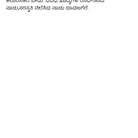
ಕಲಾರಸಿಕರ ಬೀಡು. ವಿವಿಧ ಖಾದ್ಯಗಳ ರಸದೌತಣದ
ನಾಡು,ಸರಸ್ವತಿ ನೆಲೆಸಿದ ನಾಡು ದಾವಣಗೆರೆ.