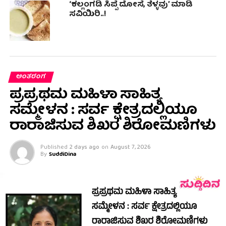
‘ಕಲ್ಲಂಗಡಿ ಸಿಪ್ಪೆ ದೋಸೆ, ತೆಳ್ಳವು’ ಮಾಡಿ
ಸವಿಯಿರಿ..!
ಅಂತರಂಗ
ಪ್ರಪ್ರಥಮ ಮಹಿಳಾ ಸಾಹಿತ್ಯ
ಸಮ್ಮೇಳನ : ಸರ್ವ ಕ್ಷೇತ್ರದಲ್ಲಿಯೂ
ರಾರಾಜಿಸುವ ಶಿಖರ ಶಿರೋಮಣಿಗಳು
Published
2 days ago
on
August 7, 2026
By
SuddiDina