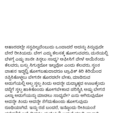
ಆಹಾರದಲ್ಲೇ ಸತ್ವವಿಲ್ಲವೆಂಬುದು ಒಂದಾದರೆ ಅದನ್ನು ತಿನ್ನುವುದೇ
ಬೇರೆ ರೀತಿಯದು. ಬೇಗ ಎದ್ದು ಕೆಲಸಕ್ಕೆ ಹೋಗುವವರು, ಮನೆಯಲ್ಲಿ
ಬೆಳಗ್ಗೆ ಎಷ್ಟು ತಾನೇ ತಿನ್ನಲು ಸಾಧ್ಯ? ಆಫೀಸಿಗೆ ವೇಳೆ ಆಯಿತೆಂದು
ಕೆಲವರು, ಬಸ್ಸು ಸಿಗುತ್ತದೋ ಇಲ್ಲವೋ ಎಂದು ಕೆಲವರು, ಸ್ವಂತ
ವಾಹನ ಇದ್ದಲ್ಲಿ, ಹೋಗಬಹುದಾದರೂ ಟ್ರಾಫಿಕ್ ಕಿರಿ ಕಿರಿಯಿಂದ
ತಪ್ಪಿಸಿಕೊಳ್ಳಲು ಬೇಗನೇ ಹೊರಡಲೇ ಬೇಕು, ಮಾಡಿರುವ
ಅಡುಗೆಯಲ್ಲಿ ಅಲ್ಪ ಸ್ವಲ್ಪ ತಿಂದು ಅದನ್ನೇ ಮದ್ಯಾಹ್ನದ ಊಟಕ್ಕೆಂದು
ಡಬ್ಬಿಗೆ ಸ್ವಲ್ಪ ಹಾಕಿಕೊಂಡು ಹೋಗಬೇಕಾದ ಪರಿಸ್ಥಿತಿ, ಅಷ್ಟು ಬೇಗನೆ
ಎಲ್ಲಾ ಅಡುಗೆಯನ್ನು ಮಾಡಲು ಸಾಧ್ಯವೇ? ಏನು ಆಗಿರುವುದೋ
ಅದನ್ನೇ ತಿಂದು ಅದನ್ನೇ ತೆಗೆದುಕೊಂಡು ಹೋಗುವುದು
ರೂಢಿಯಾಗಿದೆ. ಇನ್ನು ರಜೆ ಬಂದರೆ, ಇನ್ನೊಂದು ರೀತಿಯಂತೆ