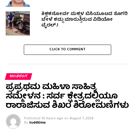
ಶಿಕ್ಷಕನೋರ್ವ ಮಕ್ಕಳ ಬಿಸಿಯೂಟದ ತೊಗರಿ
ಬೇಳೆ ಕದ್ದು ಮಾರುತ್ತಿರುವ ವಿಡಿಯೋ
ವೈರಲ್.!
CLICK TO COMMENT
ಅಂತರಂಗ
ಪ್ರಪ್ರಥಮ ಮಹಿಳಾ ಸಾಹಿತ್ಯ
ಸಮ್ಮೇಳನ : ಸರ್ವ ಕ್ಷೇತ್ರದಲ್ಲಿಯೂ
ರಾರಾಜಿಸುವ ಶಿಖರ ಶಿರೋಮಣಿಗಳು
Published
10 hours ago
on
August 7, 2026
By
SuddiDina