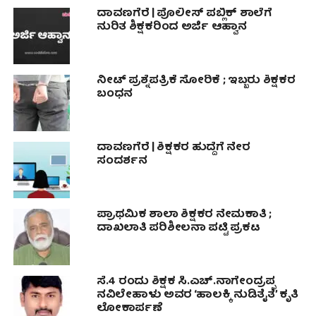
ದಾವಣಗೆರೆ | ಪೊಲೀಸ್ ಪಬ್ಲಿಕ್ ಶಾಲೆಗೆ
ನುರಿತ ಶಿಕ್ಷಕರಿಂದ ಅರ್ಜಿ ಆಹ್ವಾನ
ನೀಟ್ ಪ್ರಶ್ನೆಪತ್ರಿಕೆ ಸೋರಿಕೆ ; ಇಬ್ಬರು ಶಿಕ್ಷಕರ
ಬಂಧನ
ದಾವಣಗೆರೆ | ಶಿಕ್ಷಕರ ಹುದ್ದೆಗೆ ನೇರ
ಸಂದರ್ಶನ
ಪ್ರಾಥಮಿಕ ಶಾಲಾ ಶಿಕ್ಷಕರ ನೇಮಕಾತಿ ;
ದಾಖಲಾತಿ ಪರಿಶೀಲನಾ ಪಟ್ಟಿ ಪ್ರಕಟ
ಸೆ.4 ರಂದು ಶಿಕ್ಷಕ ಸಿ.ಎಚ್.ನಾಗೇಂದ್ರಪ್ಪ
ನವಿಲೇಹಾಳು ಅವರ ‘ಹಾಲಕ್ಕಿ ನುಡಿತೈತೆ’ ಕೃತಿ
ಲೋಕಾರ್ಪಣೆ