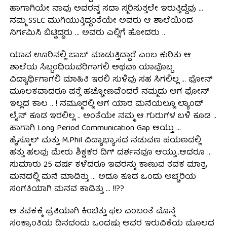
ಹಾಗಾಗಿಯೇ ನಾವು ಅವರನ್ನ ಸದಾ ಸ್ಮರಿಸುತ್ತಲೇ ಇರುತ್ತಿದ್ದೆವು …
ನಮ್ಮ SSLC ಮುಗಿಯುತ್ತಿದ್ದಂತೆಯೇ ಅವರು ಆ ಶಾಲೆಯಿಂದ
ನಿರ್ಗಮಿಸಿ ಬಿಟ್ಟಿದ್ದರು … ಅವರು ಎಲ್ಲಿಗೆ ಹೋದರು ..
ಯಾವ ಊರಿನಲ್ಲಿ ಜಾಬ್ ಮಾಡುತ್ತಿದ್ದಾರೆ ಎಂಬ ಕುರಿತು ಆ
ಶಾಲೆಯ ಸಿಬ್ಬಂದಿಯವರಿಗಾಗಲಿ ಅಥವಾ ಯಾವೊಬ್ಬ
ವಿದ್ಯಾರ್ಥಿಗಾಗಲಿ ಮಾಹಿತಿ ಇರಲಿ ಸುಳಿವು ಸಹ ಸಿಗಲಿಲ್ಲ … ಫೋನ್
ಮೂಲಕವಾದರೂ ಪತ್ತೆ ಹಚ್ಚೋಣವೆಂದರೆ ನಮ್ಮದು ಆಗ ಫೋನ್
ಇಲ್ಲದ ಕಾಲ .. ! ನಮ್ಮೂರಲ್ಲಿ ಆಗ ಯಾರ ಮನೆಯಲ್ಲೂ ಲ್ಯಾಂಡ್
ಲೈನ್ ಕೂಡ ಇರಲಿಲ್ಲ .. ಅಂತೆಯೇ ನಮ್ಮ ಆ ಗುರುಗಳ ಬಳಿ ಕೂಡ ..
ಹಾಗಾಗಿ Long Period Communication Gap ಆಯ್ತು …
ಹೈಸ್ಕೂಲ್ ಮತ್ತು M.Phil ವಿದ್ಯಾಭ್ಯಾಸದ ನಡುವಣ ಪಯಣದಲ್ಲಿ
ಹತ್ತು ಹಲವು ಮೇರು ಶಿಕ್ಷಕರ ದಿಗ್ ದರ್ಶನವೂ ಆಯ್ತು..ಆದರೂ …
ಸುಮಾರು 25 ವರ್ಷ ಕಳೆದರೂ ಇವರನ್ನು ಕಾಣುವ ತವಕ ಮಾತ್ರ
ಮನದಲ್ಲಿ ಮನೆ ಮಾಡಿತ್ತು … ಅದೂ ಕೂಡ ಒಂದು ಅಚ್ಚರಿಯ
ಸಂಗತಿಯಾಗಿ ಮನವ ಕಾಡಿತ್ತು … !!??
ಆ ತವಕಕ್ಕೆ ಪ್ರತಿಯಾಗಿ ಕಿಂಚಿತ್ತು ಫಲ ಎಂಬಂತೆ ಮೊನ್ನೆ
ಸಂಕ್ರಾಂತಿಯ ದಿನದಂದು ಒಂದಷ್ಟು ಅವರ ಇರುವಿಕೆಯ ಮೂಲದ