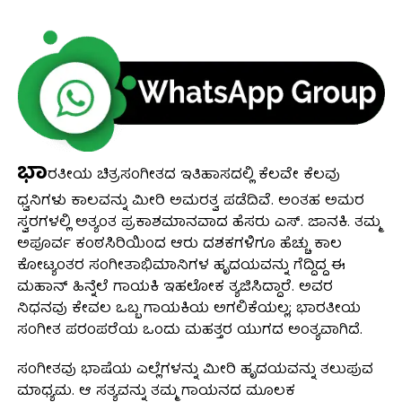
ಭಾ
ರತೀಯ ಚಿತ್ರಸಂಗೀತದ ಇತಿಹಾಸದಲ್ಲಿ ಕೆಲವೇ ಕೆಲವು
ಧ್ವನಿಗಳು ಕಾಲವನ್ನು ಮೀರಿ ಅಮರತ್ವ ಪಡೆದಿವೆ. ಅಂತಹ ಅಮರ
ಸ್ವರಗಳಲ್ಲಿ ಅತ್ಯಂತ ಪ್ರಕಾಶಮಾನವಾದ ಹೆಸರು ಎಸ್. ಜಾನಕಿ. ತಮ್ಮ
ಅಪೂರ್ವ ಕಂಠಸಿರಿಯಿಂದ ಆರು ದಶಕಗಳಿಗೂ ಹೆಚ್ಚು ಕಾಲ
ಕೋಟ್ಯಂತರ ಸಂಗೀತಾಭಿಮಾನಿಗಳ ಹೃದಯವನ್ನು ಗೆದ್ದಿದ್ದ ಈ
ಮಹಾನ್ ಹಿನ್ನೆಲೆ ಗಾಯಕಿ ಇಹಲೋಕ ತ್ಯಜಿಸಿದ್ದಾರೆ. ಅವರ
ನಿಧನವು ಕೇವಲ ಒಬ್ಬ ಗಾಯಕಿಯ ಅಗಲಿಕೆಯಲ್ಲ; ಭಾರತೀಯ
ಸಂಗೀತ ಪರಂಪರೆಯ ಒಂದು ಮಹತ್ತರ ಯುಗದ ಅಂತ್ಯವಾಗಿದೆ.
ಸಂಗೀತವು ಭಾಷೆಯ ಎಲ್ಲೆಗಳನ್ನು ಮೀರಿ ಹೃದಯವನ್ನು ತಲುಪುವ
ಮಾಧ್ಯಮ. ಆ ಸತ್ಯವನ್ನು ತಮ್ಮ ಗಾಯನದ ಮೂಲಕ