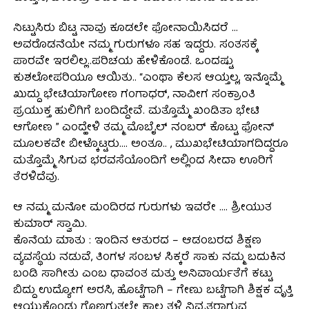
ನಿಟ್ಟುಸಿರು ಬಿಟ್ಟ ನಾವು ಕೂಡಲೇ ಫೋನಾಯಿಸಿದರೆ …
ಅವರೊಡನೆಯೇ ನಮ್ಮ ಗುರುಗಳೂ ಸಹ ಇದ್ದರು. ಸಂತಸಕ್ಕೆ
ಪಾರವೇ ಇರಲಿಲ್ಲ..ಪರಿಚಯ ಹೇಳಿಕೊಂಡೆ. ಒಂದಷ್ಟು
ಕುಶಲೋಪರಿಯೂ ಆಯಿತು.. “ಎಂಥಾ ಕೆಲಸ ಆಯ್ತಲ್ಲ, ಇನ್ನೊಮ್ಮೆ
ಖುದ್ದು ಭೇಟಿಯಾಗೋಣ ಗಂಗಾಧರ್, ನಾವೀಗ ಸಂಕ್ರಾಂತಿ
ಪ್ರಯುಕ್ತ ಹುಲಿಗಿಗೆ ಬಂದಿದ್ದೇವೆ. ಮತ್ತೊಮ್ಮೆ ಖಂಡಿತಾ ಭೇಟಿ
ಆಗೋಣ ” ಎಂದ್ಹೇಳಿ ತಮ್ಮ ಮೊಬೈಲ್ ನಂಬರ್ ಕೊಟ್ಟು ಫೋನ್
ಮೂಲಕವೇ ಬೀಳ್ಕೊಟ್ಟರು…. ಅಂತೂ.. , ಮುಖಭೇಟಿಯಾಗದಿದ್ದರೂ
ಮತ್ತೊಮ್ಮೆ ಸಿಗುವ ಭರವಸೆಯೊಂದಿಗೆ ಅಲ್ಲಿಂದ ಸೀದಾ ಊರಿಗೆ
ತೆರಳಿದೆವು.
ಆ ನಮ್ಮ ಮನೋ ಮಂದಿರದ ಗುರುಗಳು ಇವರೇ …. ಶ್ರೀಯುತ
ಕುಮಾರ್ ಸ್ವಾಮಿ.
ಕೊನೆಯ ಮಾತು : ಇಂದಿನ ಆತುರದ – ಆಡಂಬರದ ಶಿಕ್ಷಣ
ವ್ಯವಸ್ಥೆಯ ನಡುವೆ, ತಿಂಗಳ ಸಂಬಳ ಸಿಕ್ಕರೆ ಸಾಕು ನಮ್ಮ ಬದುಕಿನ
ಬಂಡಿ ಸಾಗೀತು ಎಂಬ ಧಾವಂತ ಮತ್ತು ಅನಿವಾರ್ಯತೆಗೆ ಕಟ್ಟು
ಬಿದ್ದು ಉದ್ಯೋಗ ಅರಸಿ, ಹೊಟ್ಟೆಗಾಗಿ – ಗೇಣು ಬಟ್ಟೆಗಾಗಿ ಶಿಕ್ಷಕ ವೃತ್ತಿ
ಆಯ್ದುಕೊಂಡು ಗೊಣಗುತ್ತಲೇ ಕಾಲ ತಳ್ಳಿ ನಿವೃತ್ತರಾಗುವ