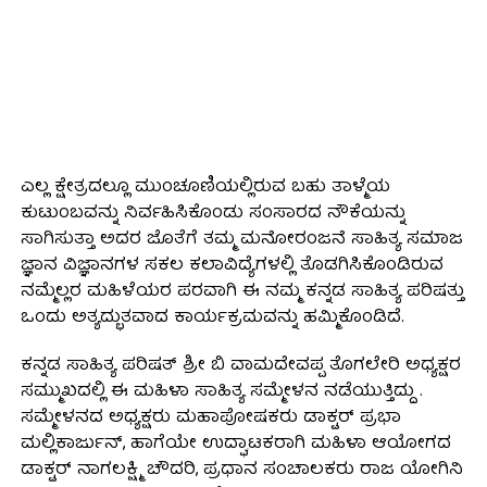
ಎಲ್ಲ ಕ್ಷೇತ್ರದಲ್ಲೂ ಮುಂಚೂಣಿಯಲ್ಲಿರುವ ಬಹು ತಾಳ್ಮೆಯ
ಕುಟುಂಬವನ್ನು ನಿರ್ವಹಿಸಿಕೊಂಡು ಸಂಸಾರದ ನೌಕೆಯನ್ನು
ಸಾಗಿಸುತ್ತಾ ಅದರ ಜೊತೆಗೆ ತಮ್ಮ ಮನೋರಂಜನೆ ಸಾಹಿತ್ಯ ಸಮಾಜ
ಜ್ಞಾನ ವಿಜ್ಞಾನಗಳ ಸಕಲ ಕಲಾವಿದ್ಯೆಗಳಲ್ಲಿ ತೊಡಗಿಸಿಕೊಂಡಿರುವ
ನಮ್ಮೆಲ್ಲರ ಮಹಿಳೆಯರ ಪರವಾಗಿ ಈ ನಮ್ಮ ಕನ್ನಡ ಸಾಹಿತ್ಯ ಪರಿಷತ್ತು
ಒಂದು ಅತ್ಯದ್ಭುತವಾದ ಕಾರ್ಯಕ್ರಮವನ್ನು ಹಮ್ಮಿಕೊಂಡಿದೆ.
ಕನ್ನಡ ಸಾಹಿತ್ಯ ಪರಿಷತ್ ಶ್ರೀ ಬಿ ವಾಮದೇವಪ್ಪ ತೊಗಲೇರಿ ಅಧ್ಯಕ್ಷರ
ಸಮ್ಮುಖದಲ್ಲಿ ಈ ಮಹಿಳಾ ಸಾಹಿತ್ಯ ಸಮ್ಮೇಳನ ನಡೆಯುತ್ತಿದ್ದು .
ಸಮ್ಮೇಳನದ ಅಧ್ಯಕ್ಷರು ಮಹಾಪೋಷಕರು ಡಾಕ್ಟರ್ ಪ್ರಭಾ
ಮಲ್ಲಿಕಾರ್ಜುನ್, ಹಾಗೆಯೇ ಉದ್ಘಾಟಕರಾಗಿ ಮಹಿಳಾ ಆಯೋಗದ
ಡಾಕ್ಟರ್ ನಾಗಲಕ್ಷ್ಮಿ ಚೌದರಿ, ಪ್ರಧಾನ ಸಂಚಾಲಕರು ರಾಜ ಯೋಗಿನಿ