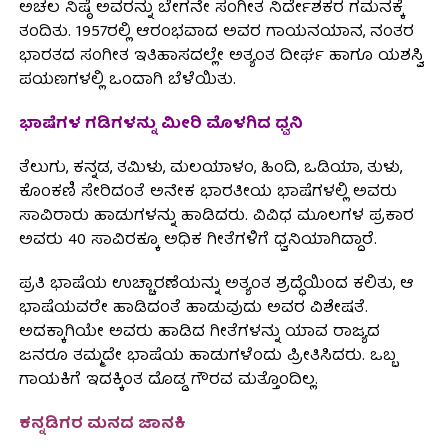
ಅಚಲ ನಿಷ್ಠೆ ಅವರನ್ನು ಬೇಗನೇ ಸಂಗೀತ ನಿರ್ದೇಶಕರ ಗಮನಕ್ಕೆ
ತಂದಿತು. 1957ರಲ್ಲಿ ಆರಂಭವಾದ ಅವರ ಗಾಯನಯಾನ, ನಂತರ
ಭಾರತದ ಸಂಗೀತ ಇತಿಹಾಸದಲ್ಲೇ ಅತ್ಯಂತ ದೀರ್ಘ ಹಾಗೂ ಯಶಸ್ವಿ
ಪಯಣಗಳಲ್ಲಿ ಒಂದಾಗಿ ಬೆಳೆಯಿತು.
ಭಾಷೆಗಳ ಗಡಿಗಳನ್ನು ಮೀರಿ ಮೊಳಗಿದ ಧ್ವನಿ
ತೆಲುಗು, ಕನ್ನಡ, ತಮಿಳು, ಮಲಯಾಳಂ, ಹಿಂದಿ, ಒಡಿಯಾ, ತುಳು,
ಕೊಂಕಣಿ ಸೇರಿದಂತೆ ಅನೇಕ ಭಾರತೀಯ ಭಾಷೆಗಳಲ್ಲಿ ಅವರು
ಸಾವಿರಾರು ಹಾಡುಗಳನ್ನು ಹಾಡಿದರು. ವಿವಿಧ ಮೂಲಗಳ ಪ್ರಕಾರ
ಅವರು 40 ಸಾವಿರಕ್ಕೂ ಅಧಿಕ ಗೀತೆಗಳಿಗೆ ಧ್ವನಿಯಾಗಿದ್ದಾರೆ.
ಪ್ರತಿ ಭಾಷೆಯ ಉಚ್ಚಾರಣೆಯನ್ನು ಅತ್ಯಂತ ಶ್ರದ್ಧೆಯಿಂದ ಕಲಿತು, ಆ
ಭಾಷೆಯವರೇ ಹಾಡಿದಂತೆ ಹಾಡುವುದು ಅವರ ವಿಶೇಷತೆ.
ಅದಕ್ಕಾಗಿಯೇ ಅವರು ಹಾಡಿದ ಗೀತೆಗಳನ್ನು ಯಾವ ರಾಜ್ಯದ
ಜನರೂ ತಮ್ಮದೇ ಭಾಷೆಯ ಹಾಡುಗಳೆಂದು ಪ್ರೀತಿಸಿದರು. ಒಬ್ಬ
ಗಾಯಕಿಗೆ ಇದಕ್ಕಿಂತ ದೊಡ್ಡ ಗೌರವ ಮತ್ತೊಂದಿಲ್ಲ.
ಕನ್ನಡಿಗರ ಮನದ ಜಾನಕಿ