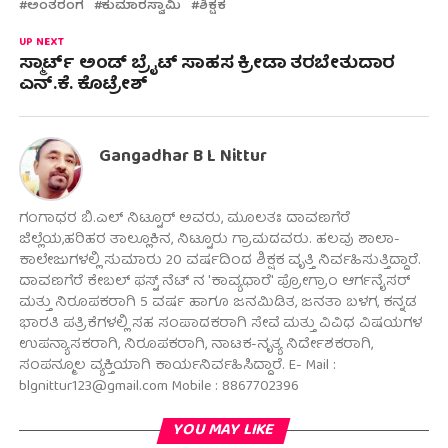
ಅಂತರಂಗ
ಕುಮಾರಸ್ವಾಮಿ
ಶಿಕ್ಷಕ
UP NEXT
ಸ್ಮಾರ್ಟ್ ಅಂಡ್ ಬ್ರೈಟ್ ಸಾಹಸ ಕ್ರೀಡಾ ತರಬೇತುದಾರ
ಎನ್.ಕೆ. ಕೊಟ್ರೇಶ್
Gangadhar B L Nittur
ಗಂಗಾಧರ ಬಿ.ಎಲ್ ನಿಟ್ಟೂರ್ ಅವರು, ಮೂಲತಃ ದಾವಣಗೆರೆ
ಜಿಲ್ಲೆಯ,ಹರಿಹರ ತಾಲ್ಲೂಕಿನ, ನಿಟ್ಟೂರು ಗ್ರಾಮದವರು. ಹಲವು ಶಾಲಾ-
ಕಾಲೇಜುಗಳಲ್ಲಿ ಸುಮಾರು 20 ವರ್ಷದಿಂದ ಶಿಕ್ಷಕ ವೃತ್ತಿ ನಿರ್ವಹಿಸುತ್ತಿದ್ದಾರೆ.
ದಾವಣಗೆರೆ ಕೇಬಲ್ ಫಸ್ಟ್ ನೆಟ್ ನ 'ಕಾವ್ಯಧಾರೆ' ಪ್ರೋಗ್ರಾಂ ಆರ್ಗನೈಸರ್
ಮತ್ತು ನಿರೂಪಕರಾಗಿ 5 ವರ್ಷ ಹಾಗೂ ಜನಮಿಡಿತ, ಜನತಾ ಬಳಗ, ಕನ್ನಡ
ಭಾರತಿ ಪತ್ರಿಕೆಗಳಲ್ಲಿ ಸಹ ಸಂಪಾದಕರಾಗಿ ಸೇವೆ ಮತ್ತು ವಿವಿಧ ವಿಷಯಗಳ
ಉಪನ್ಯಾಸಕರಾಗಿ, ನಿರೂಪಕರಾಗಿ, ನಾಟಕ-ನೃತ್ಯ ನಿರ್ದೇಶಕರಾಗಿ,
ಸಂಪನ್ಮೂಲ ವ್ಯಕ್ತಿಯಾಗಿ ಕಾರ್ಯನಿರ್ವಹಿಸಿದ್ದಾರೆ. E- Mail :
blgnittur123@gmail.com Mobile : 8867702396
YOU MAY LIKE