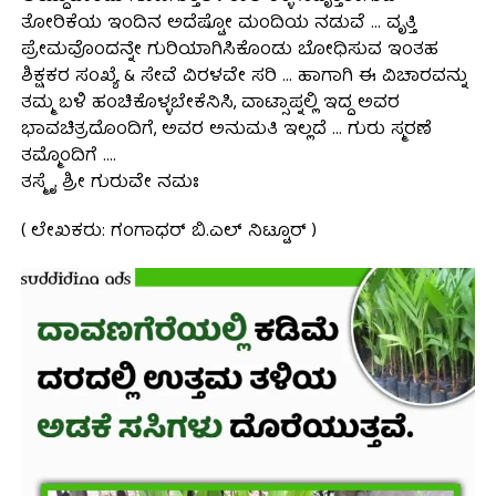
ತೋರಿಕೆಯ ಇಂದಿನ ಅದೆಷ್ಟೋ ಮಂದಿಯ ನಡುವೆ … ವೃತ್ತಿ
ಪ್ರೇಮವೊಂದನ್ನೇ ಗುರಿಯಾಗಿಸಿಕೊಂಡು ಬೋಧಿಸುವ ಇಂತಹ
ಶಿಕ್ಷಕರ ಸಂಖ್ಯೆ & ಸೇವೆ ವಿರಳವೇ ಸರಿ … ಹಾಗಾಗಿ ಈ ವಿಚಾರವನ್ನು
ತಮ್ಮ ಬಳಿ ಹಂಚಿಕೊಳ್ಳಬೇಕೆನಿಸಿ, ವಾಟ್ಸಾಪ್ನಲ್ಲಿ ಇದ್ದ ಅವರ
ಭಾವಚಿತ್ರದೊಂದಿಗೆ, ಅವರ ಅನುಮತಿ ಇಲ್ಲದೆ … ಗುರು ಸ್ಮರಣೆ
ತಮ್ಮೊಂದಿಗೆ ….
ತಸ್ಮೈ ಶ್ರೀ ಗುರುವೇ ನಮಃ
( ಲೇಖಕರು: ಗಂಗಾಧರ್ ಬಿ.ಎಲ್ ನಿಟ್ಟೂರ್ )