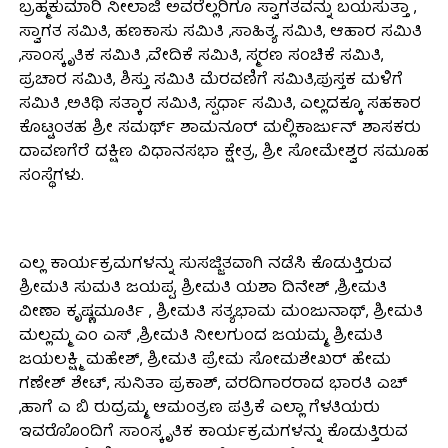
ಬ್ರಹ್ಮಕುಮಾರಿ ನೀಲಾಜಿ ಅವರೆಲ್ಲರಿಗೂ ಸ್ವಾಗತವನ್ನು ಬಯಸುತ್ತಾ ,
ಸ್ವಾಗತ ಸಮಿತಿ, ಹಣಕಾಸು ಸಮಿತಿ ,ಸಾಹಿತ್ಯ ಸಮಿತಿ, ಆಹಾರ ಸಮಿತಿ
,ಸಾಂಸ್ಕೃತಿಕ ಸಮಿತಿ ,ವೇದಿಕೆ ಸಮಿತಿ, ಸ್ಮರಣ ಸಂಚಿಕೆ ಸಮಿತಿ,
ಪ್ರಚಾರ ಸಮಿತಿ, ಶಿಸ್ತು ಸಮಿತಿ ಮೆರವಣಿಗೆ ಸಮಿತಿ,ಪುಸ್ತಕ ಮಳಿಗೆ
ಸಮಿತಿ ,ಅತಿಥಿ ಸತ್ಕಾರ ಸಮಿತಿ, ಸ್ಪರ್ಧಾ ಸಮಿತಿ, ಎಲ್ಲದಕ್ಕೂ ಸಹಕಾರ
ಕೊಟ್ಟಂತಹ ಶ್ರೀ ಸಮರ್ಥ್ ಶಾಮನೂರ್ ಮಲ್ಲಿಕಾರ್ಜುನ್ ಶಾಸಕರು
ದಾವಣಗೆರೆ ದಕ್ಷಿಣ ವಿಧಾನಸಭಾ ಕ್ಷೇತ್ರ, ಶ್ರೀ ಸೋಮೇಶ್ವರ ಸಮೂಹ
ಸಂಸ್ಥೆಗಳು.
ಎಲ್ಲ ಕಾರ್ಯಕ್ರಮಗಳನ್ನು ಸುಸಜ್ಜಿತವಾಗಿ ನಡೆಸಿ ಕೊಡುತ್ತಿರುವ
ಶ್ರೀಮತಿ ಸುಮತಿ ಜಯಪ್ಪ, ಶ್ರೀಮತಿ ಯಶಾ ದಿನೇಶ್ ,ಶ್ರೀಮತಿ
ವೀಣಾ ಕೃಷ್ಣಮೂರ್ತಿ , ಶ್ರೀಮತಿ ಸತ್ಯಭಾಮ ಮಂಜುನಾಥ್, ಶ್ರೀಮತಿ
ಮಲ್ಲಮ್ಮ ಎಂ ಎಸ್ ,ಶ್ರೀಮತಿ ನೀಲಗುಂದ ಜಯಮ್ಮ, ಶ್ರೀಮತಿ
ಜಯಲಕ್ಷ್ಮಿ ಮಹೇಶ್, ಶ್ರೀಮತಿ ಪ್ರೇಮ ಸೋಮಶೇಖರ್ ಹೇಮ
ಗಣೇಶ್ ಶೇಟ್, ಸುನಿತಾ ಪ್ರಕಾಶ್, ವರದಿಗಾರರಾದ ಭಾರತಿ ಎಚ್
,ಹಾಗೆ ಎ ಬಿ ರುದ್ರಮ್ಮ, ಆಮಂತ್ರಣ ಪತ್ರಿಕೆ ಎಲ್ಲಾ ಗೆಳತಿಯರು
ಇವರೊೊಂದಿಗೆ ಸಾಂಸ್ಕೃತಿಕ ಕಾರ್ಯಕ್ರಮಗಳನ್ನು ಕೊಡುತ್ತಿರುವ