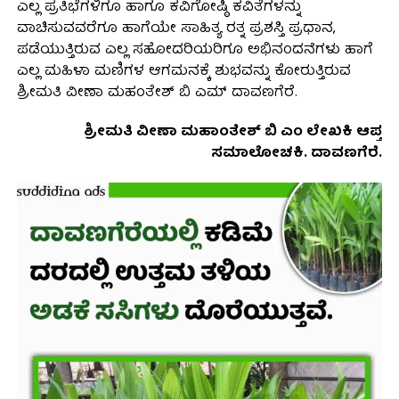
ಎಲ್ಲ ಪ್ರತಿಭೆಗಳಿಗೂ ಹಾಗೂ ಕವಿಗೋಷ್ಠಿ ಕವಿತೆಗಳನ್ನು
ವಾಚಿಸುವವರೆಗೂ ಹಾಗೆಯೇ ಸಾಹಿತ್ಯ ರತ್ನ ಪ್ರಶಸ್ತಿ ಪ್ರಧಾನ,
ಪಡೆಯುತ್ತಿರುವ ಎಲ್ಲ ಸಹೋದರಿಯರಿಗೂ ಅಭಿನಂದನೆಗಳು ಹಾಗೆ
ಎಲ್ಲ ಮಹಿಳಾ ಮಣಿಗಳ ಆಗಮನಕ್ಕೆ ಶುಭವನ್ನು ಕೋರುತ್ತಿರುವ
ಶ್ರೀಮತಿ ವೀಣಾ ಮಹಂತೇಶ್ ಬಿ ಎಮ್ ದಾವಣಗೆರೆ.
ಶ್ರೀಮತಿ ವೀಣಾ ಮಹಾಂತೇಶ್ ಬಿ ಎಂ ಲೇಖಕಿ ಆಪ್ತ
ಸಮಾಲೋಚಕಿ. ದಾವಣಗೆರೆ.