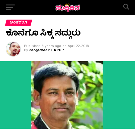
ಅಂತರಂಗ
ಕೊನೆಗೂ ಸಿಕ್ಕ ಸದ್ಗುರು
Published
8 years ago
on
April 22, 2018
By
Gangadhar B L Nittur