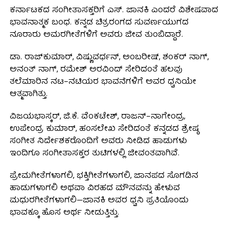
ಕರ್ನಾಟಕದ ಸಂಗೀತಾಸಕ್ತರಿಗೆ ಎಸ್. ಜಾನಕಿ ಎಂದರೆ ವಿಶೇಷವಾದ
ಭಾವನಾತ್ಮಕ ಬಂಧ. ಕನ್ನಡ ಚಿತ್ರರಂಗದ ಸುವರ್ಣಯುಗದ
ನೂರಾರು ಅಮರಗೀತೆಗಳಿಗೆ ಅವರು ಜೀವ ತುಂಬಿದ್ದಾರೆ.
ಡಾ. ರಾಜ್‌ಕುಮಾರ್, ವಿಷ್ಣುವರ್ಧನ್, ಅಂಬರೀಷ್, ಶಂಕರ್ ನಾಗ್,
ಅನಂತ್ ನಾಗ್, ರಮೇಶ್ ಅರವಿಂದ್ ಸೇರಿದಂತೆ ಹಲವು
ತಲೆಮಾರಿನ ನಟ–ನಟಿಯರ ಭಾವನೆಗಳಿಗೆ ಅವರ ಧ್ವನಿಯೇ
ಆತ್ಮವಾಗಿತ್ತು.
ವಿಜಯಭಾಸ್ಕರ್, ಜಿ.ಕೆ. ವೆಂಕಟೇಶ್, ರಾಜನ್–ನಾಗೇಂದ್ರ,
ಉಪೇಂದ್ರ ಕುಮಾರ್, ಹಂಸಲೇಖ ಸೇರಿದಂತೆ ಕನ್ನಡದ ಶ್ರೇಷ್ಠ
ಸಂಗೀತ ನಿರ್ದೇಶಕರೊಂದಿಗೆ ಅವರು ನೀಡಿದ ಹಾಡುಗಳು
ಇಂದಿಗೂ ಸಂಗೀತಾಸಕ್ತರ ತುಟಿಗಳಲ್ಲಿ ಜೀವಂತವಾಗಿವೆ.
ಪ್ರೇಮಗೀತೆಗಳಾಗಲಿ, ಭಕ್ತಿಗೀತೆಗಳಾಗಲಿ, ಜಾನಪದ ಸೊಗಡಿನ
ಹಾಡುಗಳಾಗಲಿ ಅಥವಾ ವಿರಹದ ಮೌನವನ್ನು ಹೇಳುವ
ಮಧುರಗೀತೆಗಳಾಗಲಿ—ಜಾನಕಿ ಅವರ ಧ್ವನಿ ಪ್ರತಿಯೊಂದು
ಭಾವಕ್ಕೂ ಹೊಸ ಅರ್ಥ ನೀಡುತ್ತಿತ್ತು.