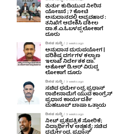
ತುರ್ತು ಕುಡಿಯುವ ನೀರಿನ
ಯೋಜನೆ ; 7 ಕೋಟಿ
ಅನುದಾನದಲ್ಲಿ ಅವ್ಯವಹಾರ :
ತನಿಖೆಗೆ ಆದೇಶಿಸಿ ವಕೀಲ
ಡಾ‌.ಕೆ.ಎ.ಓಬಳಪ್ಪ ಲೋಕಾಗೆ
ದೂರು
ದಿನದ ಸುದ್ದಿ
2 weeks ago
ಅನುದಾನ ದುರುಪಯೋಗ |
ಪರಿಶಿಷ್ಟ ವರ್ಗಗಳ ಕಲ್ಯಾಣ
ಇಲಾಖೆ ನಿರ್ದೇಶಕ ಡಾ.
ಅಶೋಕ್ ಡಿ.ಆರ್ ವಿರುದ್ಧ
ಲೋಕಾಗೆ ದೂರು
ದಿನದ ಸುದ್ದಿ
3 weeks ago
ಸಚಿವ ಧರ್ಮೇಂದ್ರ ಪ್ರಧಾನ್
ರಾಜೀನಾಮೆಗೆ ಯುವ ಕಾಂಗ್ರೆಸ್
ಪ್ರಧಾನ ಕಾರ್ಯದರ್ಶಿ
ಮಹಬೂಬ್ ಬಾಷಾ ಒತ್ತಾಯ
ದಿನದ ಸುದ್ದಿ
3 weeks ago
ನೀಟ್ ಪ್ರಶ್ನೆಪತ್ರಿಕೆ ಸೋರಿಕೆ;
ವಿದ್ಯಾರ್ಥಿಗಳ ಆತ್ಮಹತ್ಯೆ: ಸಚಿವ
ಧರ್ಮೇಂದ್ರ ಪ್ರಧಾನ್‌