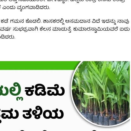
 ಆಪ್ತ ಸಹಾಯಕರೇ ಹೇಳಿದ್ದಾರೆ. ಎಲ್ಲರು ರಾತ್ರಿ ಕನಸು ಕಂಡ್ರೆ
ೆ ಎಂದು ವ್ಯಂಗವಾಡಿದರು.
ಧಿ ಕಡೆ ಗಮನ ಕೊಡಲಿ. ಶಾಸಕರಲ್ಲಿ ಅಸಮದಾನ ವಿದೆ ಇದನ್ನು ನಾವು
ಐದು ವರ್ಷ ಸುಭದ್ರವಾಗಿ ಕೆಲಸ ಮಾಡುತ್ತೆ. ಕುಮಾರಸ್ವಾಮಿಯವರೆ ಐದು
ಡಿದರು.