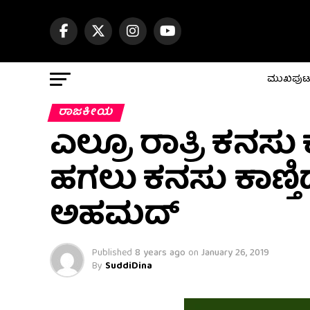
ಮುಖಪು
ರಾಜಕೀಯ
ಎಲ್ರೂ ರಾತ್ರಿ ಕನಸು
ಹಗಲು ಕನಸು ಕಾಣ್ತಿ
ಅಹಮದ್
Published
8 years ago
on
January 26, 2019
By
SuddiDina