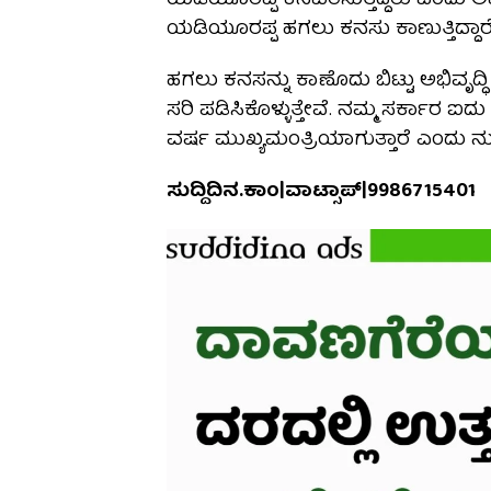
ಯಡಿಯೂರಪ್ಪ ಕನವರಿಸುತ್ತಿದ್ದರು ಎಂದು ಅವರ
ಯಡಿಯೂರಪ್ಪ ಹಗಲು ಕನಸು ಕಾಣುತ್ತಿದ್ದಾರ
ಹಗಲು ಕನಸನ್ನು ಕಾಣೊದು ಬಿಟ್ಟು ಅಭಿವೃದ್
ಸರಿ ಪಡಿಸಿಕೊಳ್ಳುತ್ತೇವೆ. ನಮ್ಮ ಸರ್ಕಾರ 
ವರ್ಷ ಮುಖ್ಯಮಂತ್ರಿಯಾಗುತ್ತಾರೆ ಎಂದು ನು
ಸುದ್ದಿದಿನ.ಕಾಂ|ವಾಟ್ಸಾಪ್|9986715401