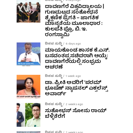
ದಿನದ ಸುದ್ದಿ
4 days ago
ದಾವಣಗೆರೆ ವಿಶ್ವವಿದ್ಯಾಲಯ |
ಗುಣಮಟ್ಟದ ಸಂಶೋಧನೆ
ಶೈಕ್ಷಣಿಕ ಪ್ರಗತಿ – ಜಾಗತಿಕ
ಮಾನ್ಯತೆಯ ಮೂಲಾಧಾರ :
ಕುಲಪತಿ ಪ್ರೊ. ಬಿ. ಇ.
ರಂಗಸ್ವಾಮಿ
ದಿನದ ಸುದ್ದಿ
6 days ago
ಮಾಯಕೊಂಡ ಶಾಸಕ ಕೆ.ಎಸ್.
ಬಸವಂತಪ್ಪ ಸಚಿವರಾಗಿ ಆಯ್ಕೆ:
ದಾವಣಗೆರೆಯಲ್ಲಿ ಸಂಭ್ರಮ
ಆಚರಣೆ
ದಿನದ ಸುದ್ದಿ
1 week ago
ಡಾ. ಪ್ರೀತಿ ಅವರಿಗೆ ‘ಪರಮ್
ಭೂಷಣ್ ನ್ಯಾಷನಲ್ ಎಕ್ಸಲೆನ್ಸ್
ಅವಾರ್ಡ್
ದಿನದ ಸುದ್ದಿ
2 weeks ago
ಸುಶೋಭನ್ ಸೋನು ರಾಯ್
ಬೆಳ್ಳಿತೆರೆಗೆ
ದಿನದ ಸುದ್ದಿ
2 weeks ago