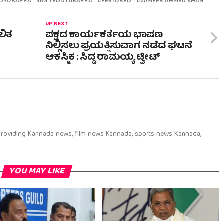
EDDYURAPPA
BS YEDDYURAPPA
FEATURED
ZAMEER AHMED KHAN
UP NEXT
ಲಿತ
ಪಕ್ಷದ ಕಾರ್ಯಕರ್ತೆಯ ಭಾಷಣ
ನಿಲ್ಲಿಸಲು ಪ್ರಯತ್ನಿಸುವಾಗ ನಡೆದ ಘಟನೆ‌
ಆಕಸ್ಮಿಕ : ಸಿದ್ದ ರಾಮಯ್ಯ ಟ್ವೀಟ್
 providing Kannada news, film news Kannada, sports news Kannada,
YOU MAY LIKE