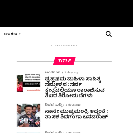
ಅಂಕಣ
ADVERTISEMENT
TITLE
ಅಂತರಂಗ
2 days ago
ಪ್ರಪ್ರಥಮ ಮಹಿಳಾ ಸಾಹಿತ್ಯ
ಸಮ್ಮೇಳನ : ಸರ್ವ
ಕ್ಷೇತ್ರದಲ್ಲಿಯೂ ರಾರಾಜಿಸುವ
ಶಿಖರ ಶಿರೋಮಣಿಗಳು
ದಿನದ ಸುದ್ದಿ
3 days ago
ನಾನೇ ಮುಖ್ಯಮಂತ್ರಿ ಇದ್ದಂತೆ :
ಶಾಸಕ ಶಿವಗಂಗಾ ಬಸವರಾಜ್